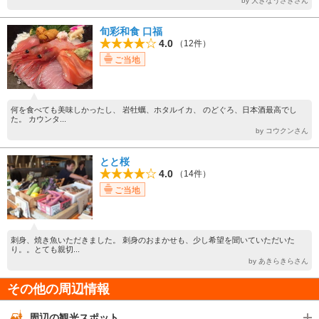
by 大きなうさぎさん
旬彩和食 口福
4.0
（12件）
ご当地
何を食べても美味しかったし、 岩牡蠣、ホタルイカ、 のどぐろ、日本酒最高でし
た。 カウンタ...
by コウクンさん
とと桜
4.0
（14件）
ご当地
刺身、焼き魚いただきました。 刺身のおまかせも、少し希望を聞いていただいた
り。。とても親切...
by あきらきらさん
その他の周辺情報
周辺の観光スポット