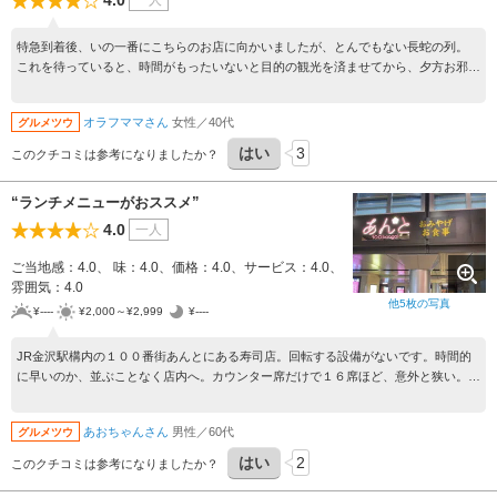
4.0
一人
特急到着後、いの一番にこちらのお店に向かいましたが、とんでもない長蛇の列。
これを待っていると、時間がもったいないと目的の観光を済ませてから、夕方お邪魔
しました。 中途半端な時間帯だったので、すぐに入れましたし、お店も空席が結構
ありました。 ランチタイムのみのメニューを食べたかったのですが、終わっていた
オラフママさん
女性／40代
グルメツウ
ため、北陸7貫盛を注文。 手毬寿司のようなシャリの量に、ネタはちゃんと立派に！
のどぐろ・梅貝・ふぐ・白エビなど、北陸ネタを堪能しました！ 量は少なかったの
はい
3
このクチコミは参考になりましたか？
ですが、非常に満足できました。
“ランチメニューがおススメ”
4.0
一人
ご当地感：4.0、 味：4.0、価格：4.0、サービス：4.0、
雰囲気：4.0
他
5
枚の写真
¥----
¥2,000～¥2,999
¥----
JR金沢駅構内の１００番街あんとにある寿司店。回転する設備がないです。時間的
に早いのか、並ぶことなく店内へ。カウンター席だけで１６席ほど、意外と狭い。オ
ーダーしたのは北陸まんきつランチ。握り７巻、軍艦２巻、玉子。特に、のどぐろの
握りがあるのは珍しい。ネタが新鮮でおいしい。ランチサービスとして、海苔出汁白
あおちゃんさん
男性／60代
グルメツウ
味噌が付いてくる。食事が終わる頃には、お客さんが並び始めてきた。早めに入店し
てよかった。
はい
2
このクチコミは参考になりましたか？