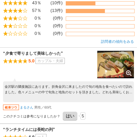
43％
(10件)
57％
(13件)
0％
(0件)
0％
(0件)
0％
(0件)
訪問者の傾向をみる
“夕食で寄りまして美味しかった”
5.0
カップル・夫婦
金沢駅の隣接施設にあります。折角金沢に来ましたので旬の地魚を食べたいので訪れ
ました。色々メニューの中で旬魚と地魚のセットを頂きました。どれも美味しくお酒
も進みました。セットだけでは足りませんので追加注文もし満足でした。
まるさん
男性／60代
岐阜ツウ
はい
5
このクチコミは参考になりましたか？
“ランチタイムには長蛇の列”