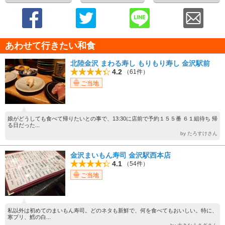
あわせて行きたい和食
北陸金沢 まわる寿し もりもり寿し 金沢駅前
4.2
（61件）
ご当地
娘がどうしても食べて帰りたいとの事で、13:30に店前で予約１５５番 ６１組待ち 帰
る日だった...
by たろすけさん
金沢まいもん寿司 金沢駅西本店
4.1
（54件）
ご当地
私以外は初めてのまいもん寿司。どのネタも新鮮で、何を食べてもおいしい。特に、
寒ブリ、鱈の白...