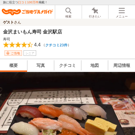
旅に役立つ
口コミ100万件
掲載！
検索
行きたい
メニュー
ゲスト
さん
金沢まいもん寿司 金沢駅店
寿司
4.4
（
）
クチコミ23件
ご当地
シニア
概要
写真
クチコミ
地図
周辺情報