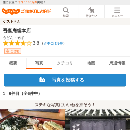
旅に役立つ
口コミ100万件
掲載！
検索
行きたい
メニュー
ゲスト
さん
吾妻庵総本店
うどん・そば
3.8
（
）
クチコミ9件
ご当地
概要
写真
クチコミ
地図
周辺情報
写真を投稿する
1 - 6件目
（全6件中）
ステキな写真にいいねを押そう！