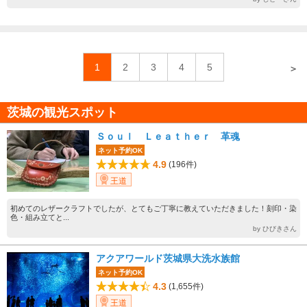
1
2
3
4
5
＞
茨城の観光スポット
Ｓｏｕｌ Ｌｅａｔｈｅｒ 革魂
ネット予約OK
4.9
(196件)
王道
初めてのレザークラフトでしたが、とてもご丁寧に教えていただきました！刻印・染
色・組み立てと...
by ひびきさん
アクアワールド茨城県大洗水族館
ネット予約OK
4.3
(1,655件)
王道