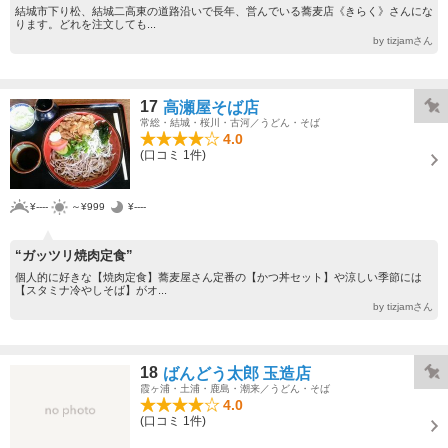
結城市下り松、結城二高東の道路沿いで長年、営んでいる蕎麦店《きらく》さんにな
ります。どれを注文しても...
by tizjamさん
17
高瀬屋そば店
常総・結城・桜川・古河／うどん・そば
4.0
(口コミ 1件)
¥----
～¥999
¥----
“ガッツリ焼肉定食”
個人的に好きな【焼肉定食】蕎麦屋さん定番の【かつ丼セット】や涼しい季節には
【スタミナ冷やしそば】がオ...
by tizjamさん
18
ばんどう太郎 玉造店
霞ヶ浦・土浦・鹿島・潮来／うどん・そば
4.0
(口コミ 1件)