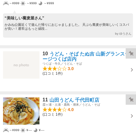
～¥999
～¥999
～¥999
“美味しい蕎麦屋さん”
かみね公園近くで遊んだ帰りにおじゃましました。 天ぷら蕎麦が美味しいくコスパ
が良い！通常はもっと値段...
by ゆうさん
10
うどん・そば たぬ吉 山新グランステ
ージつくば店内
つくば・牛久／うどん・そば
3.0
(口コミ 1件)
11
山田うどん 千代田町店
霞ヶ浦・土浦・鹿島・潮来／うどん・そば
4.0
(口コミ 1件)
～¥999
¥----
¥----