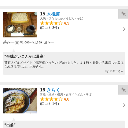
15
木挽庵
大洗・ひたちなか／うどん・そば
4.3
(口コミ 3件)
¥----
¥1,000～¥1,999
¥----
“辛味だいこんそば最高”
某有名グルメサイトで高評価だったので訪れました。１１時４５分ごろ来店し先客は
１組２名でした。大好きな...
by オギーさん
16
きらく
常総・結城・桜川・古河／うどん・そば
4.0
(口コミ 1件)
“出前”