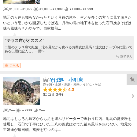
¥1,000～¥1,999
¥1,000～¥1,999
¥1,000～¥1,999
地元の人達も知らなかったという月待の滝を、何とか多くの方々に見て頂きた
いという思いから開店したそば処。月待の滝の地下水を使った石臼挽きそばは
味も風味もさわやかで、自家焙煎...
“テラス席がオススメ”
二階のテラス席で紅葉、滝を見ながら食べるお蕎麦は最高！注文はテーブルに置いて
ある伝票に記入し、一階へ...
by 波平さん
ご当地
そば処 小町庵
霞ヶ浦・土浦・鹿島・潮来／うどん・そば
4.3
(口コミ 3件)
¥----
～¥999
¥----
地元はもちろん遠方からも足を運ぶリピーターで賑わう店内。地元の蕎麦粉を
使用し、石臼で丁寧にひいた二八の蕎麦はゆでた後も風味を失わない。地元の
主婦達が毎日朝、蕎麦を打つのは...