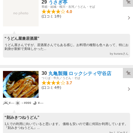
29
うさぎ亭
常総・結城・桜川・古河／うどん・そば
4.0
(口コミ 1件)
“うどん屋兼居酒屋”
うどん屋さんですが、居酒屋さんでもある感じ。お料理の種類も色々あって、特にお
刺身が新鮮で美味しかった...
by kuraraさん
30
丸亀製麺 ロックシティ守谷店
つくば・牛久／うどん・そば
3.7
(口コミ 4件)
¥----
～¥999
¥----
“刻みきつねうどん”
1人での利用に向いていると思います。 価格も安いので週に何回か利用しています。
『刻みきつねうどん』...
by しどーさん