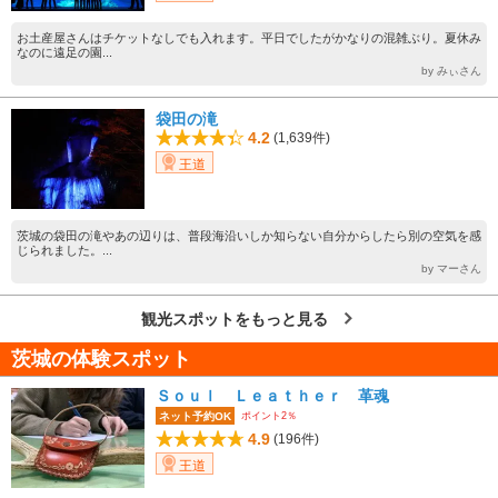
お土産屋さんはチケットなしでも入れます。平日でしたがかなりの混雑ぶり。夏休み
なのに遠足の園...
by みぃさん
袋田の滝
4.2
(1,639件)
王道
茨城の袋田の滝やあの辺りは、普段海沿いしか知らない自分からしたら別の空気を感
じられました。...
by マーさん
観光スポットをもっと見る
茨城の体験スポット
Ｓｏｕｌ Ｌｅａｔｈｅｒ 革魂
ポイント2％
ネット予約OK
4.9
(196件)
王道