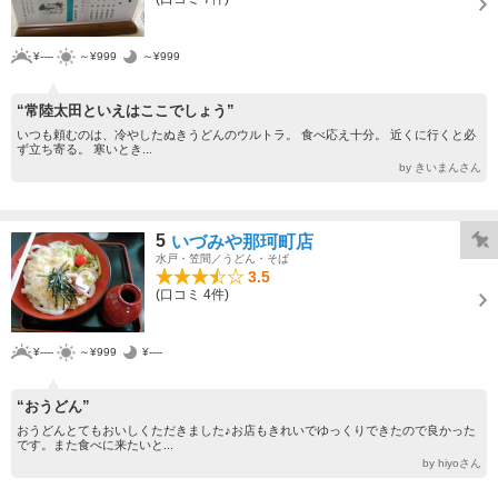
¥----
～¥999
～¥999
“常陸太田といえはここでしょう”
いつも頼むのは、冷やしたぬきうどんのウルトラ。 食べ応え十分。 近くに行くと必
ず立ち寄る。 寒いとき...
by きいまんさん
5
いづみや那珂町店
水戸・笠間／うどん・そば
3.5
(口コミ 4件)
¥----
～¥999
¥----
“おうどん”
おうどんとてもおいしくただきました♪お店もきれいでゆっくりできたので良かった
です。また食べに来たいと...
by hiyoさん