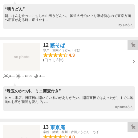
“朝うどん”
朝ごはんを食べにこちらの山田うどんへ。 国道６号沿い上り車線側なので東京方面
へ用事がある時に寄りやす...
by junさん
12
藪そば
水戸・笠間／うどん・そば
4.3
(口コミ 3件)
¥----
～¥999
¥----
“珠玉のかつ丼、ミニ蕎麦付き”
久々に来店。日曜日に開いているのがありがたい。開店直後ではあったが、すでに地
元のお客が新聞を読んでお...
by sumoさん
13
東京庵
常総・結城・桜川・古河／うどん・そば
4.0