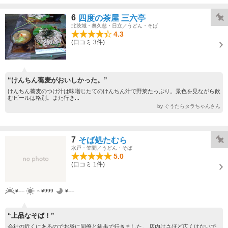
6
四度の茶屋 三六亭
北茨城・奥久慈・日立／うどん・そば
4.3
(口コミ 3件)
“けんちん蕎麦がおいしかった。”
けんちん蕎麦のつけ汁は味噌じたてのけんちん汁で野菜たっぷり。景色を見ながら飲
むビールは格別。また行き...
by ぐうたらタラちゃんさん
7
そば処たむら
水戸・笠間／うどん・そば
5.0
(口コミ 1件)
¥----
～¥999
¥----
“上品なそば！”
会社の近くにあるのでお昼に同僚と徒歩で行きました。 店内はさほど広くはないで