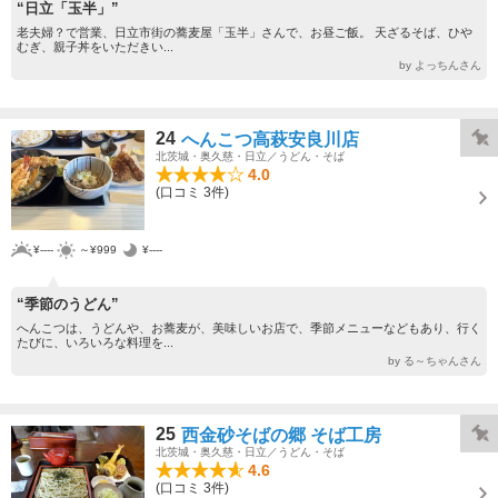
“日立「玉半」”
老夫婦？で営業、日立市街の蕎麦屋「玉半」さんで、お昼ご飯。 天ざるそば、ひや
むぎ、親子丼をいただきい...
by よっちんさん
24
へんこつ高萩安良川店
北茨城・奥久慈・日立／うどん・そば
4.0
(口コミ 3件)
¥----
～¥999
¥----
“季節のうどん”
へんこつは、うどんや、お蕎麦が、美味しいお店で、季節メニューなどもあり、行く
たびに、いろいろな料理を...
by る～ちゃんさん
25
西金砂そばの郷 そば工房
北茨城・奥久慈・日立／うどん・そば
4.6
(口コミ 3件)