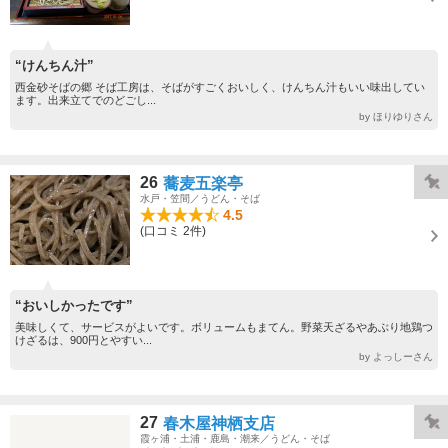
“けんちん汁”
西金砂そばの郷 そば工房は、そばがすごくおいしく、けんちん汁もいい味出してい
ます。出来立てでのどごし...
by ほりゆりさん
26
蕎麦五楽亭
水戸・笠間／うどん・そば
4.5
(口コミ 2件)
“おいしかったです”
美味しくて、サービスがよいです。ボリュームもまてん。野菜天ざるやあぶり地鶏つ
けざるは、900円とやすい...
by よっしーさん
27
春木屋神栖支店
霞ヶ浦・土浦・鹿島・潮来／うどん・そば