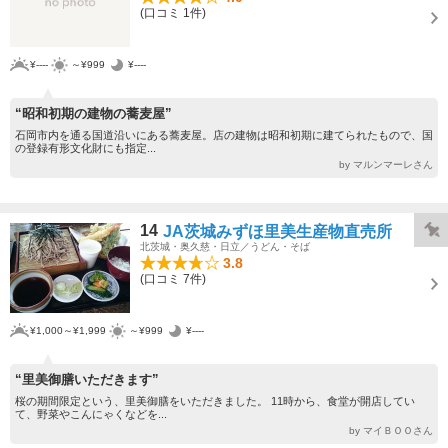
(口コミ 1件)
¥----
～¥999
¥----
“昭和初期の建物の蕎麦屋”
石岡市内を通る国道沿いにある蕎麦屋。店の建物は昭和初期に建てられたもので、国
の登録有形文化財にも指定...
by マルンマーレさん
14
JA茨城みずほ里美生産物直売所
北茨城・奥久慈・日立／うどん・そば
3.8
(口コミ 7件)
¥1,000～¥1,999
～¥999
¥----
“里美御膳いただきます”
桜の期間限定という、里美御膳をいただきました。 11時から、食堂が開店してい
て、野菜やこんにゃくなどを...
by マイＢＯＯさん