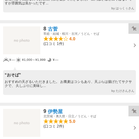
すが雰囲気は良かったです...
by はっくぅさん
8
古菅
常総・結城・桜川・古河／うどん・そば
4.0
(口コミ 1件)
¥----
¥1,000～¥1,999
¥----
“おそば”
おすすめの天ざるいただきました。 お蕎麦はコシもあり、天ぷらは揚げたてサクサ
クで、 久しぶりに美味し...
by たけさんさん
9
伊勢屋
北茨城・奥久慈・日立／うどん・そば
5.0
(口コミ 2件)