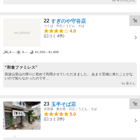
by 有ちゃんさん
22
すぎのや守谷店
つくば・牛久／うどん・そば
4.0
(口コミ 4件)
¥----
¥----
¥1,000～¥1,999
“和食ファミレス”
筑波山登山の帰りに初めて利用させていただきました。 あまり茨城に来たことがな
いので知らなかったのです...
by 蒼さん
23
玉半そば店
北茨城・奥久慈・日立／うどん・そば
5.0
(口コミ 2件)