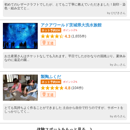
初めてのレザークラフトでしたが、とてもご丁寧に教えていただきました！刻印・染
色・組み立てと...
by ひびきさん
アクアワールド茨城県大洗水族館
ポイント2％
ネット予約OK
4.3
(1,655件)
王道
お土産屋さんはチケットなしでも入れます。平日でしたがかなりの混雑ぶり。夏休み
なのに遠足の園...
by みぃさん
製陶ふくだ
ポイント2％
ネット予約OK
4.8
(104件)
王道
とても気持ちよく作ることができました 土台から自分で行うのですが、サポートを
しっかりしてく...
by めろさん
体験スポットをもっと見る