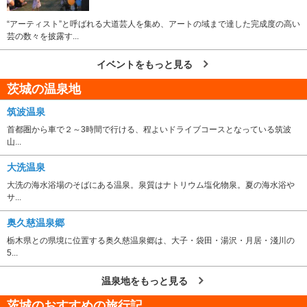
“アーティスト”と呼ばれる大道芸人を集め、アートの域まで達した完成度の高い
芸の数々を披露す...
イベントをもっと見る
茨城の温泉地
筑波温泉
首都圏から車で２～3時間で行ける、程よいドライブコースとなっている筑波
山...
大洗温泉
大洗の海水浴場のそばにある温泉。泉質はナトリウム塩化物泉。夏の海水浴や
サ...
奥久慈温泉郷
栃木県との県境に位置する奥久慈温泉郷は、大子・袋田・湯沢・月居・淺川の
5...
温泉地をもっと見る
茨城のおすすめの旅行記