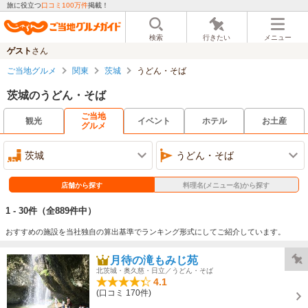
旅に役立つ
口コミ100万件
掲載！
検索
行きたい
メニュー
ゲスト
さん
ご当地グルメ
関東
茨城
うどん・そば
茨城のうどん・そば
ご当地
観光
イベント
ホテル
お土産
グルメ
茨城
うどん・そば
店舗から探す
料理名(メニュー名)から探す
1 - 30件
（全889件中）
おすすめの施設を当社独自の算出基準でランキング形式にしてご紹介しています。
月待の滝もみじ苑
北茨城・奥久慈・日立／うどん・そば
4.1
(口コミ 170件)