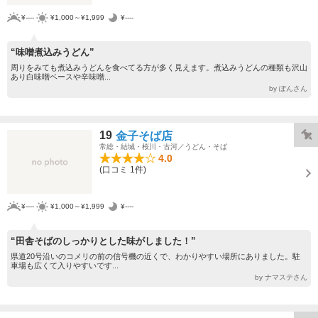
¥----
¥1,000～¥1,999
¥----
“味噌煮込みうどん”
周りをみても煮込みうどんを食べてる方が多く見えます。煮込みうどんの種類も沢山
あり白味噌ベースや辛味噌...
by ぽんさん
19
金子そば店
常総・結城・桜川・古河／うどん・そば
4.0
(口コミ 1件)
¥----
¥1,000～¥1,999
¥----
“田舎そばのしっかりとした味がしました！”
県道20号沿いのコメリの前の信号機の近くで、わかりやすい場所にありました。駐
車場も広くて入りやすいです...
by ナマステさん