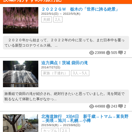
２０２２ＧＷ 栃木の「世界に誇る絶景」
2022/5/1(日) ～ 2022/5/5(木)
夫婦
2人
２０２０年から始まって、２０２２年の今に至っても、まだ日本中を覆っ
ている新型コロナウイルス禍。 ...
23998
505
2
迫力満点！茨城 袋田の滝
2014/7/27(日)
家族（子連れ）
3人～5人
旅番組で袋田の滝が紹介され、絶対行きたいと思っていました。滝を間近で
観るなんて体験した事がなかっ...
44988
243
2
北海道旅行 3泊4日 新千歳→トマム→富良野
→美瑛→旭川→札幌→小樽
2015/9/3(木) ～ 2015/9/6(日)
カップル
2人