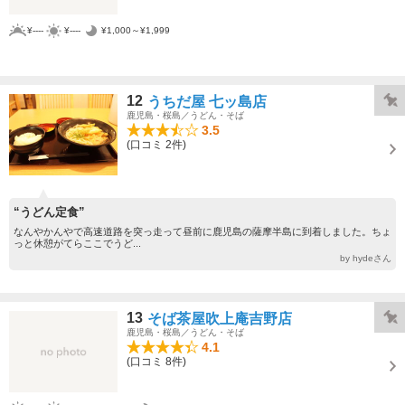
¥----
¥----
¥1,000～¥1,999
12
うちだ屋 七ッ島店
鹿児島・桜島／うどん・そば
3.5
(口コミ 2件)
“うどん定食”
なんやかんやで高速道路を突っ走って昼前に鹿児島の薩摩半島に到着しました。ちょ
っと休憩がてらここでうど...
by hydeさん
13
そば茶屋吹上庵吉野店
鹿児島・桜島／うどん・そば
4.1
(口コミ 8件)