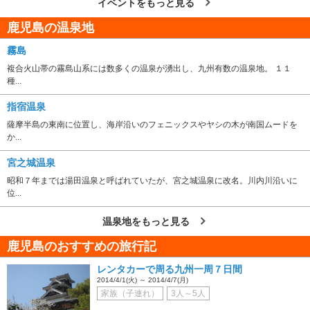
イベントをもっと見る
鹿児島の温泉地
霧島
複合火山帯の霧島山系には数多くの温泉が湧出し、九州有数の温泉地。 １１
種...
指宿温泉
薩摩半島の東南に位置し、海岸沿いのフェニックスやヤシの木が南国ムードを
か...
宮之城温泉
昭和７年までは湯田温泉と呼ばれていたが、宮之城温泉に改名。川内川沿いに
位...
温泉地をもっと見る
鹿児島のおすすめの旅行記
レンタカーで周る九州一周７日間
2014/4/1(火) ～ 2014/4/7(月)
家族（子連れ）
3人～5人