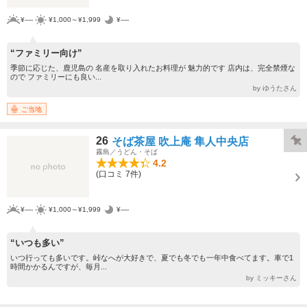
¥----
¥1,000～¥1,999
¥----
“ファミリー向け”
季節に応じた、鹿児島の 名産を取り入れたお料理が 魅力的です 店内は、完全禁煙な
ので ファミリーにも良い...
by ゆうたさん
ご当地
26
そば茶屋 吹上庵 隼人中央店
霧島／うどん・そば
4.2
(口コミ 7件)
¥----
¥1,000～¥1,999
¥----
“いつも多い”
いつ行っても多いです。峠なへが大好きで、夏でも冬でも一年中食べてます。車で1
時間かかるんですが、毎月...
by ミッキーさん