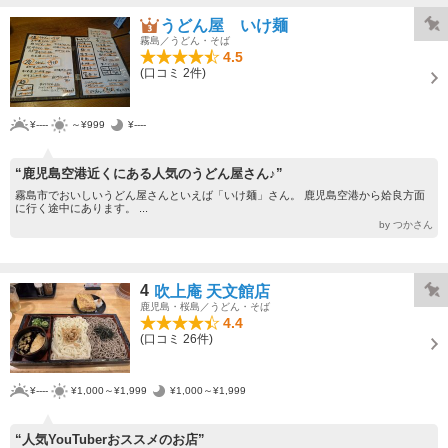
うどん屋 いけ麺
霧島／うどん・そば
4.5
(口コミ 2件)
¥----
～¥999
¥----
“鹿児島空港近くにある人気のうどん屋さん♪”
霧島市でおいしいうどん屋さんといえば「いけ麺」さん。 鹿児島空港から姶良方面
に行く途中にあります。 ...
by つかさん
4
吹上庵 天文館店
鹿児島・桜島／うどん・そば
4.4
(口コミ 26件)
¥----
¥1,000～¥1,999
¥1,000～¥1,999
“人気YouTuberおススメのお店”