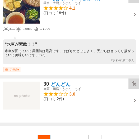
垂水・大隅／うどん・そば
4.1
(口コミ 18件)
¥----
～¥999
～¥999
“水車が素敵！！”
水車が回っていて雰囲気は最高です、そばものどごしよく、天ぷらはさっくり揚がっ
ていて美味しいです。ぺろ...
by わかぶーさん
ご当地
30
どんどん
南薩・指宿／うどん・そば
3.0
(口コミ 2件)