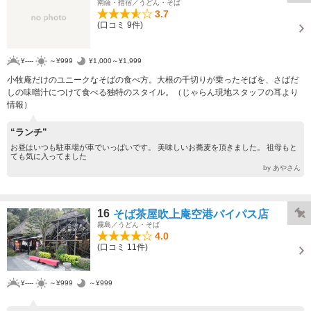
南薩・指宿／うどん・そば
3.7
(口コミ 9件)
¥----
～¥999
¥1,000～¥1,999
小牧庵だけのユニークなそばの食べ方。大根の千切りが乗ったそばを、さばだ
しの味噌汁につけて食べる独特のスタイル。（じゃらん現地スタッフの耳より
情報）
“ランチ”
お昼はいつも駐車場が車でいっぱいです。 美味しいお蕎麦を頂きました。 祖母もと
ても気に入ってました
by あやさん
16
そば茶屋吹上庵空港バイパス店
霧島／うどん・そば
4.0
(口コミ 11件)
¥----
～¥999
～¥999