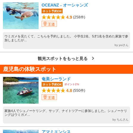
OCEANZ - オーシャンズ
ネット予約OK
4.9
(258件)
王道
ウミガメを見たくて、こちらを予約しました。 小学生2名、5才1名を含めた家族で参
加しましたが...
by yuiさん
観光スポットをもっと見る
鹿児島の体験スポット
奄美シーランド
ポイント2％
ネット予約OK
4.8
(550件)
王道
家族4人でシュノーケリング、サップ、ナイトツアーに参加しました。シュノーケリ
ングはウミガメ...
by ちんさん
アマミエンシス