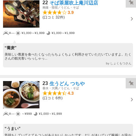
22
そば茶屋吹上庵川辺店
南薩・指宿／うどん・そば
3.9
(口コミ 32件)
¥----
¥1,000～¥1,999
¥1,000～¥1,999
“蕎麦”
美味しい蕎麦を食べたくなったらちょくちょく利用させていただいていますよ。たく
さんの観光客いらっしゃっ...
by しょくもつさん
23
生うどん つちや
垂水・大隅／うどん・そば
4.3
(口コミ 6件)
¥----
～¥999
¥1,000～¥1,999
“うまい”
気持ちしていてとてもコシがありおいしかったです。だしがきいていて喉越しが良か