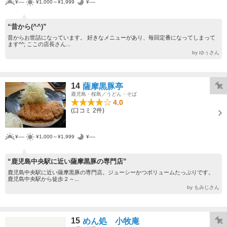
¥----
¥1,000～¥1,999
¥----
“昔から(^^)”
昔からお世話になっています。 好きなメニューがあり、毎回定番になってしまって
ます^^; ここの店長さん...
by ゆぅさん
14
薩摩黒豚亭
鹿児島・桜島／うどん・そば
4.0
(口コミ 2件)
¥----
¥1,000～¥1,999
¥----
“鹿児島中央駅に近い薩摩黒豚の専門店”
鹿児島中央駅に近い薩摩黒豚の専門店。ジューシーかつボリュームたっぷりです。
鹿児島中央駅から徒歩２～...
by もみじさん
15
めん処 小牧庵