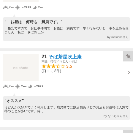
¥----
～¥999
¥----
“ お昼は 何時も 満員です。”
格安ですので お仕事仲間で お昼は 満員です 早く行かないと 車を止められ
ません 私は さばめしが...
by makihiroさん
21
そば茶屋吹上庵
南薩・指宿／うどん・そば
3.5
(口コミ 8件)
¥----
¥----
～¥999
“オススメ”
うどんが大好きでよく利用します。鹿児島では数店舗ありどのお店もお昼時は人気で
待つことが多いです。待っ...
by なっちゃんさん