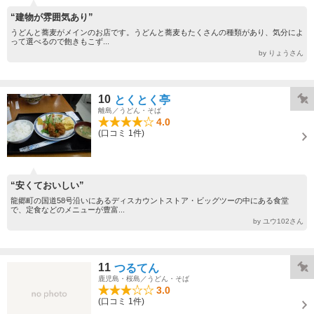
“建物が雰囲気あり”
うどんと蕎麦がメインのお店です。うどんと蕎麦もたくさんの種類があり、気分によ
って選べるので飽きもこず...
by りょうさん
10
とくとく亭
離島／うどん・そば
4.0
(口コミ 1件)
“安くておいしい”
龍郷町の国道58号沿いにあるディスカウントストア・ビッグツーの中にある食堂
で、定食などのメニューが豊富...
by ユウ102さん
11
つるてん
鹿児島・桜島／うどん・そば
3.0
(口コミ 1件)