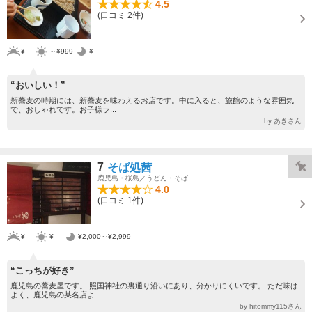
4.5
(口コミ 2件)
¥----
～¥999
¥----
“おいしい！”
新蕎麦の時期には、新蕎麦を味わえるお店です。中に入ると、旅館のような雰囲気
で、おしゃれです。お子様ラ...
by あきさん
7
そば処茜
鹿児島・桜島／うどん・そば
4.0
(口コミ 1件)
¥----
¥----
¥2,000～¥2,999
“こっちが好き”
鹿児島の蕎麦屋です。 照国神社の裏通り沿いにあり、分かりにくいです。 ただ味は
よく、鹿児島の某名店よ...
by hitommy115さん