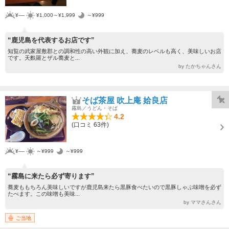
¥----
¥1,000～¥1,999
～¥999
“鹿児島を代表するお店です”
知覧の武家屋敷郡との調和性の高い外観に加え、蕎麦のレベルも高く、美味しいお店
です。天麩羅とザル蕎麦と...
by たかちゃんさん
そば茶屋 吹上庵 姶良店
霧島／うどん・そば
4.2
(口コミ 63件)
¥----
～¥999
～¥999
“霧島に来たら必ず寄ります”
蕎麦ももちろん美味しいですが鹿児島来たら黒豚食べたいので黒豚しゃぶ味噌を必ず
たべます。この味噌も美味...
by ママさんさん
ご当地