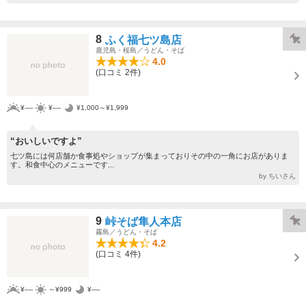
8
ふく福七ツ島店
鹿児島・桜島／うどん・そば
4.0
(口コミ 2件)
¥----
¥----
¥1,000～¥1,999
“おいしいですよ”
七ツ島には何店舗か食事処やショップが集まっておりその中の一角にお店がありま
す。和食中心のメニューです...
by ちいさん
9
峠そば隼人本店
霧島／うどん・そば
4.2
(口コミ 4件)
¥----
～¥999
¥----