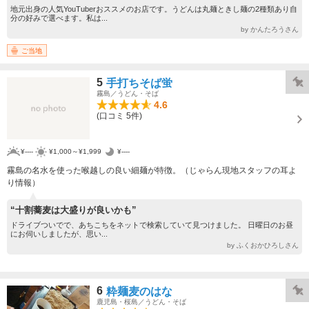
地元出身の人気YouTuberおススメのお店です。うどんは丸麺ときし麺の2種類あり自
分の好みで選べます。私は...
by かんたろうさん
ご当地
5
手打ちそば蛍
霧島／うどん・そば
4.6
(口コミ 5件)
¥----
¥1,000～¥1,999
¥----
霧島の名水を使った喉越しの良い細麺が特徴。（じゃらん現地スタッフの耳よ
り情報）
“十割蕎麦は大盛りが良いかも”
ドライブついでで、あちこちをネットで検索していて見つけました。 日曜日のお昼
にお伺いしましたが、思い...
by ふくおかひろしさん
6
粋麺麦のはな
鹿児島・桜島／うどん・そば