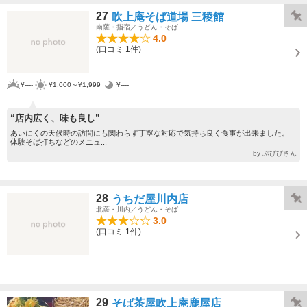
27
吹上庵そば道場 三稜館
南薩・指宿／うどん・そば
4.0
(口コミ 1件)
¥----
¥1,000～¥1,999
¥----
“店内広く、味も良し”
あいにくの天候時の訪問にも関わらず丁寧な対応で気持ち良く食事が出来ました。
体験そば打ちなどのメニュ...
by ぷぴぴさん
28
うちだ屋川内店
北薩・川内／うどん・そば
3.0
(口コミ 1件)
29
そば茶屋吹上庵鹿屋店