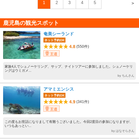
1
2
3
4
5
＞
鹿児島の観光スポット
奄美シーランド
ネット予約OK
4.8
(550件)
王道
家族4人でシュノーケリング、サップ、ナイトツアーに参加しました。シュノーケリ
ングはウミガメ...
by ちんさん
アマミエンシス
ネット予約OK
4.9
(341件)
王道
この度もお世話になりまして有難うございました。今回2度目の参加になりますが、
いつもあっとい...
by はなそらさん