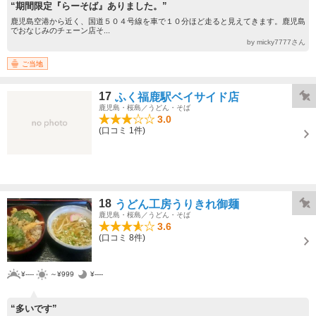
“期間限定『らーそば』ありました。”
鹿児島空港から近く、国道５０４号線を車で１０分ほど走ると見えてきます。鹿児島
でおなじみのチェーン店そ...
by micky7777さん
ご当地
17
ふく福鹿駅ベイサイド店
鹿児島・桜島／うどん・そば
3.0
(口コミ 1件)
18
うどん工房うりきれ御麺
鹿児島・桜島／うどん・そば
3.6
(口コミ 8件)
¥----
～¥999
¥----
“多いです”