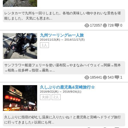
レンタカーで九州を一回りしました。各地の美味しい物やきれいな景色を堪
能しました。 天気にも恵まれ...
172057
728
0
九州ツーリングin一人旅
2014/11/13(木) ～ 2014/11/17(月)
1人
サンフラワー船遊フェリーを使い湯布院→やまなみハイウェイ→阿蘇→熊本
→桜島→佐多岬→指宿→霧島→...
185441
543
1
久しぶりの鹿児島&宮崎旅行☆
2016/9/22(木) ～ 2016/9/24(土)
夫婦
2人
久しぶりに指宿の砂むし温泉に入りたいね！と鹿児島と宮崎へドライブ旅行
に行ってきました♪ 以前にも何...