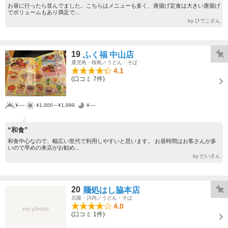
お昼に行ったら並んでました。こちらはメニューも多く、唐揚げ定食は大きい唐揚げ
でボリュームもあり満足で...
by ひでこさん
19
ふく福 中山店
鹿児島・桜島／うどん・そば
4.1
(口コミ 7件)
¥----
¥1,000～¥1,999
¥----
“和食”
和食中心なので、幅広い世代で利用しやすいと思います。 お昼時間はお客さんが多
いので早めの来店がお勧め...
by だいさん
20
麺処はし脇本店
北薩・川内／うどん・そば
4.0
(口コミ 1件)