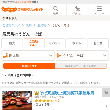
旅に役立つ
口コミ100万件
掲載！
検索
行きたい
メニュー
ゲスト
さん
ご当地グルメ
九州
鹿児島
うどん・そば
鹿児島のうどん・そば
ご当地
観光
イベント
ホテル
お土産
グルメ
鹿児島
うどん・そば
店舗から探す
料理名(メニュー名)から探す
1 - 30件
（全199件中）
おすすめの施設を当社独自の算出基準でランキング形式にしてご紹介しています。
そば茶屋吹上庵知覧武家屋敷店
南薩・指宿／うどん・そば
4.2
(口コミ 9件)