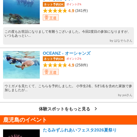
ポイント2％
ネット予約OK
4.9
(341件)
王道
この度もお世話になりまして有難うございました。今回2度目の参加になりますが、
いつもあっとい...
by はなそらさん
OCEANZ - オーシャンズ
ポイント2％
ネット予約OK
4.9
(258件)
王道
ウミガメを見たくて、こちらを予約しました。 小学生2名、5才1名を含めた家族で参
加しましたが...
by yuiさん
体験スポットをもっと見る
鹿児島のイベント
たるみずふれあいフェスタ2026夏祭り