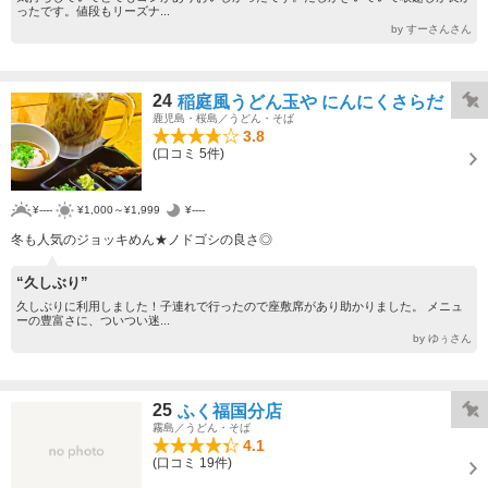
ったです。値段もリーズナ...
by すーさんさん
24
稲庭風うどん玉や にんにくさらだ
鹿児島・桜島／うどん・そば
3.8
(口コミ 5件)
¥----
¥1,000～¥1,999
¥----
冬も人気のジョッキめん★ノドゴシの良さ◎
“久しぶり”
久しぶりに利用しました！子連れで行ったので座敷席があり助かりました。 メニュ
ーの豊富さに、ついつい迷...
by ゆぅさん
25
ふく福国分店
霧島／うどん・そば
4.1
(口コミ 19件)