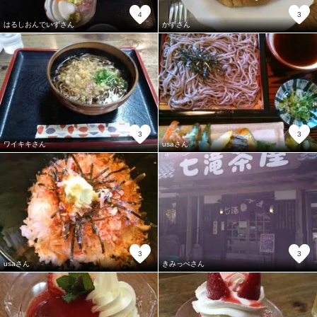
4
3
はるしおんでいずさん
かずさん
3
3
ワイキキさん
usaさん
3
3
usaさん
きみっぺさん