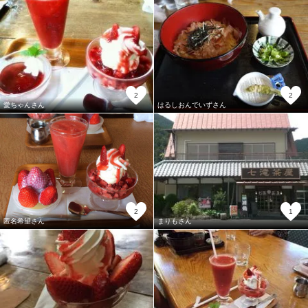
2
2
愛ちゃんさん
はるしおんでいずさん
2
1
匿名希望さん
まりもさん