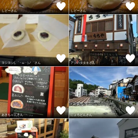
しどーさん
しどーさん
ヨシヨシ(。´・ω・)ノ゛さん
アジのタタキさん
あきちゃんさん
にょろどんさん