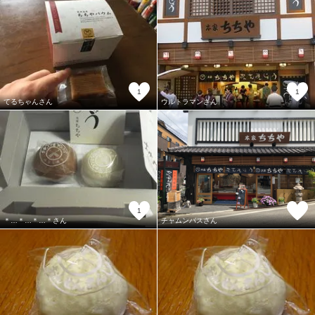
1
1
てるちゃんさん
ウルトラマンさん
1
＊…＊…＊…＊さん
チャムンパスさん