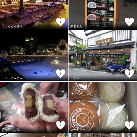
4
3
にょろどんさん
弥七さん
2
2
にょろどんさん
こうさん
2
1
アルテマさん
コーディーさん