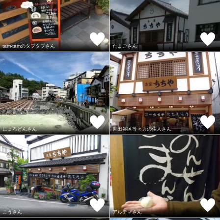
tam-tamのタプタプさん
たまごさん
にょろどんさん
世田谷区等々力の住人さん
こうさん
アルテマさん