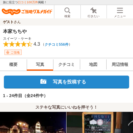
旅に役立つ
口コミ100万件
掲載！
検索
行きたい
メニュー
ゲスト
さん
本家ちちや
スイーツ・ケーキ
4.3
（
）
クチコミ556件
ご当地
概要
写真
クチコミ
地図
周辺情報
写真を投稿する
1 - 24件目
（全24件中）
ステキな写真にいいねを押そう！