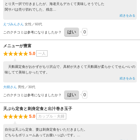
とり天一択で行きましたが、海老天もデカくて美味しそうでした
関サバは売り切れでした、残念
お店は広いのでちょっと待てば入れます
続きをみる
えづみんさん
女性／60代
はい
0
このクチコミは参考になりましたか？
メニューが豊富
5.0
一人
天麩羅定食がおかずがもり沢山で、具材が大きくて天麩羅が柔らかくてせんべいの
味してて美味しかったです。
続きをみる
大樹さん
男性／30代
はい
0
このクチコミは参考になりましたか？
天ぷら定食と刺身定食と出汁巻き玉子
5.0
カップル・夫婦
自分は天ぷら定食、妻は刺身定食をいただきました。
どちらもボリュームあってお腹いっぱいです。