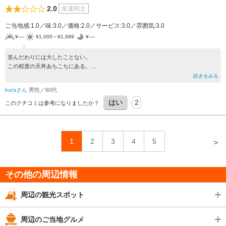
2.0
友達同士
ご当地感:1.0／味:3.0／価格:2.0／サービス:3.0／雰囲気:3.0
¥----
¥1,000～¥1,999
¥----
並んだわりには大したことない。
この程度の天丼あちこちにある。
もう二度と行くことはないと断言できる。
続きをみる
kuraさん
男性／60代
はい
2
このクチコミは参考になりましたか？
1
2
3
4
5
＞
その他の周辺情報
周辺の観光スポット
周辺のご当地グルメ