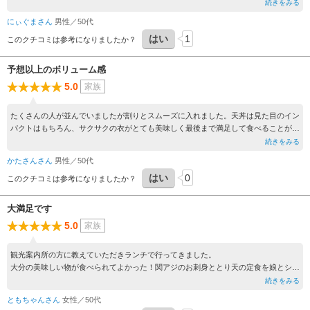
天ぷら定食には「りゅうきゅう」の小鉢、刺身定食にはカレイのフライが付いていま
続きをみる
した。プラス一品が嬉しいです。一緒に頼んだ出汁巻き玉子もアツアツふわふわで美
にぃぐまさん
男性／50代
味しかったです。
はい
1
このクチコミは参考になりましたか？
予想以上のボリューム感
5.0
家族
たくさんの人が並んでいましたが割りとスムーズに入れました。天丼は見た目のイン
パクトはもちろん、サクサクの衣がとても美味しく最後まで満足して食べることがで
きました。
続きをみる
かたさんさん
男性／50代
はい
0
このクチコミは参考になりましたか？
大満足です
5.0
家族
観光案内所の方に教えていただきランチで行ってきました。
大分の美味しい物が食べられてよかった！関アジのお刺身ととり天の定食を娘とシェ
アしました。夜もここで食べたかったくらい大満足でした。また行きたいです。
続きをみる
ともちゃんさん
女性／50代