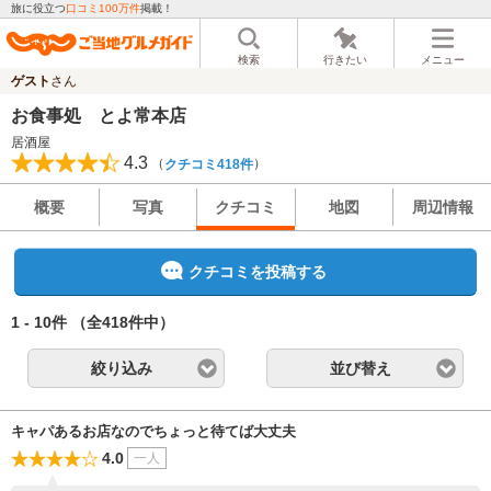
旅に役立つ
口コミ100万件
掲載！
検索
行きたい
メニュー
ゲスト
さん
お食事処 とよ常本店
居酒屋
4.3
（
）
クチコミ418件
概要
写真
クチコミ
地図
周辺情報
クチコミを投稿する
1 - 10件
（全418件中）
絞り込み
並び替え
キャパあるお店なのでちょっと待てば大丈夫
4.0
一人