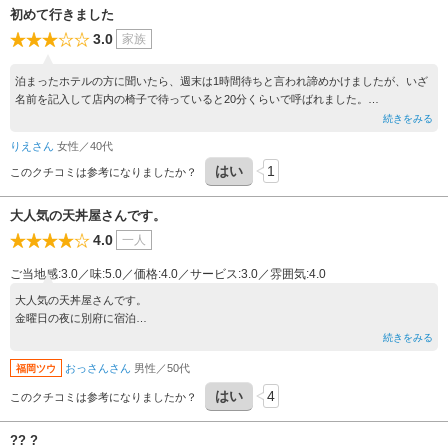
初めて行きました
3.0
家族
泊まったホテルの方に聞いたら、週末は1時間待ちと言われ諦めかけましたが、いざ
名前を記入して店内の椅子で待っていると20分くらいで呼ばれました。
2階にも席があり、回転がわりと早かったです。
続きをみる
大分名物のとり天と人気NO1のえびの天丼を食べました。ごはん大盛無料でお腹い
りえさん
女性／40代
っぱいになります。
はい
1
このクチコミは参考になりましたか？
大人気の天丼屋さんです。
4.0
一人
ご当地感:3.0／味:5.0／価格:4.0／サービス:3.0／雰囲気:4.0
大人気の天丼屋さんです。
金曜日の夜に別府に宿泊
したので晩ご飯を食べよう
続きをみる
と18時ちょっと前に行った
おっさんさん
男性／50代
福岡ツウ
のですが、すでに20人くら
いの行列が出来てました。
はい
4
このクチコミは参考になりましたか？
同じく駅前にある大陸ラー
メンの別府冷麺もおいしい
?? ?
ですよ。