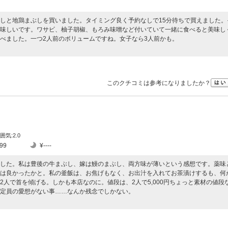
しと地鶏まぶしを買いました。タイミング良く予約なしで15分待ちで買えました。
味しいです。ワサビ、柚子胡椒、もろみ味噌など付いていて一緒に食べると美味し
べました。一つ2人前のボリュームですね。女子なら3人前かも。
このクチコミは参考になりましたか？
囲気:2.0
99
¥----
した。私は豊後の牛まぶし、嫁は鰻のまぶし、両方味が薄いという感想です。薬味
は良かったかと。私の釜飯は、お焦げもなく、お出汁を入れてお茶漬けするも、何
人で首を傾げる。しかも本店なのに。値段は、2人で5,000円ちょっと素材の値段
定員の愛想がない事……なんか残念でしかない。