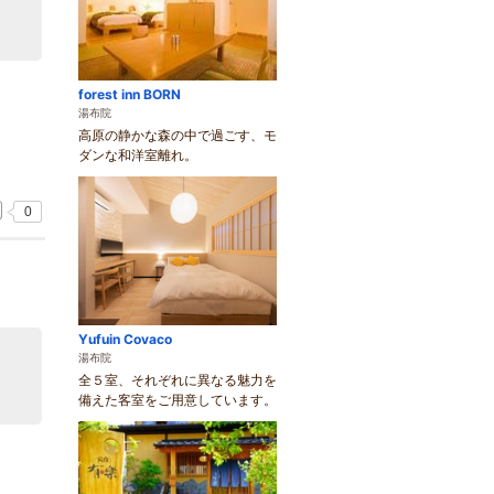
forest inn BORN
湯布院
高原の静かな森の中で過ごす、モ
ダンな和洋室離れ。
0
Yufuin Covaco
湯布院
全５室、それぞれに異なる魅力を
備えた客室をご用意しています。