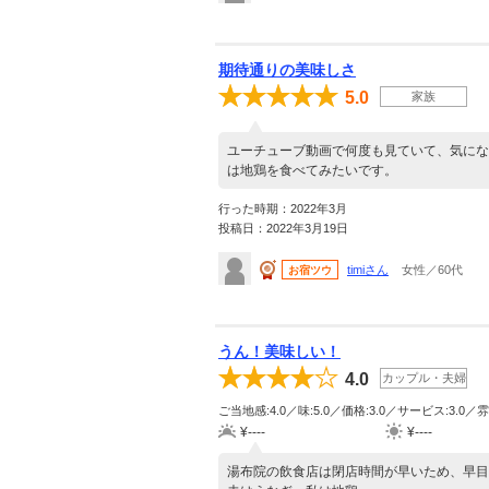
期待通りの美味しさ
5.0
家族
ユーチューブ動画で何度も見ていて、気にな
は地鶏を食べてみたいです。
行った時期：2022年3月
投稿日：2022年3月19日
timiさん
女性／60代
お宿ツウ
うん！美味しい！
4.0
カップル・夫婦
ご当地感:4.0／味:5.0／価格:3.0／サービス:3.0／雰
¥----
¥----
湯布院の飲食店は閉店時間が早いため、早目