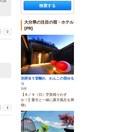
入店
検索する
大分県の注目の宿・ホテル
[PR]
0
別府全５室離れ わんこの宿ゆる
り
別府
【８／９（日）空室残りわず
か！】愛犬と一緒に露天風呂を満
喫♪
4