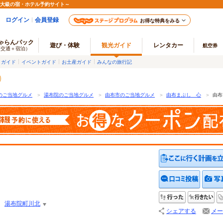
最大級の宿・ホテル予約サイト～
ログイン
会員登録
お得な特典をみる
ゃらんパック
遊び・体験
観光ガイド
レンタカー
航空券
（交通＋宿泊）
メガイド
イベントガイド
お土産ガイド
みんなの旅行記
のご当地グルメ
＞
湯布院のご当地グルメ
＞
由布市のご当地グルメ
＞
由布まぶし 心
＞
由布
クチコ
行った
行
湯布院町川北
シェアする
メー