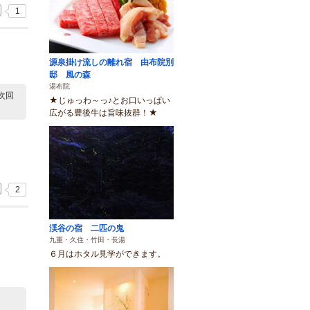
1
源泉掛け流しの離れ宿 由布院別
邸 風の森
湯布院
次回
★じゅっわ～っ♪とお口いっぱい
広がる豊後牛は旨味抜群！★
2
渓谷の宿 二匹の鬼
九重・久住・竹田・長湯
６月はホタル見学ができます。