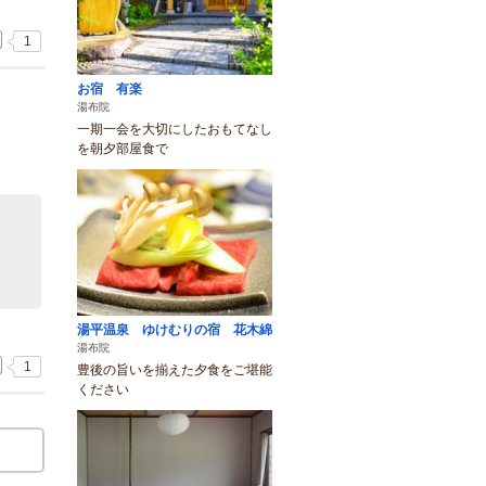
1
お宿 有楽
湯布院
一期一会を大切にしたおもてなし
を朝夕部屋食で
湯平温泉 ゆけむりの宿 花木綿
湯布院
1
豊後の旨いを揃えた夕食をご堪能
ください