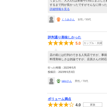
てました、大人3人は豊後牛のゆふまぶしと
するまで列が長かったですがそんなに待った
詳細情報を見る
くうみさん
女性／50代
評判通り美味しかった
5.0
カップル・夫婦
店の前には行列のできる人気店ですが、事前
料理美味しさは勿論ですが、店員さんの対応
行った時期：2023年5月
投稿日：2023年5月3日
takeさん
男性／70代
ボリューム満点
4.0
家族