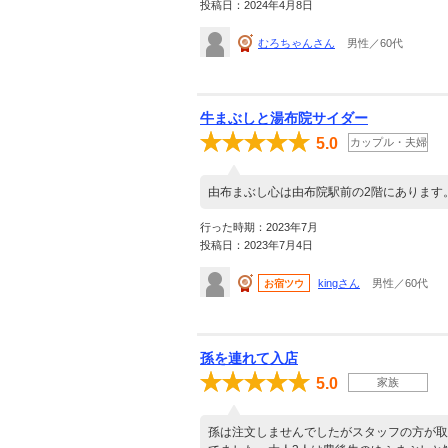
投稿日：2024年4月8日
むろちゃんさん
男性／60代
牛まぶしと湯布院サイダー
5.0
カップル・夫婦
由布まぶし心は由布院駅前の2階にあります
行った時期：2023年7月
投稿日：2023年7月4日
kingさん
男性／60代
お宿ツウ
孫を連れて入店
5.0
家族
孫は注文しませんでしたがスタッフの方が取