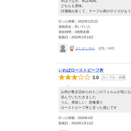
夫はうなぎ、私は地鶏。
どちらも美味。
付属物が多くて、テーブル席のサイズがもう
行った時期：2022年1月1日
混雑具合：空いていた
滞在時間：1時間未満
投稿日：2022年2月14日
よしよしさん
女性／40代
いわばローストビーフ丼
3.0
カップル・夫婦
お肉が敷き詰められたこのフォルムが気にな
並んでいただきました
うん、美味しい、想像通り
ローストビーフ丼と言った感じです
行った時期：2020年4月
投稿日：2022年1月11日