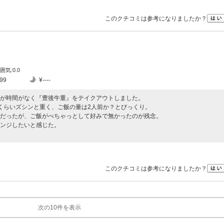
このクチコミは参考になりましたか？
囲気:0.0
99
¥----
が時間がなく『豊後牛重』をテイクアウトしました。
くらいズシンと重く、ご飯の量は2人前か？とびっくり。
だったが、ご飯がべちゃっとして好みで無かったのが残念。
ンジしたいと感じた。
このクチコミは参考になりましたか？
次の10件を表示