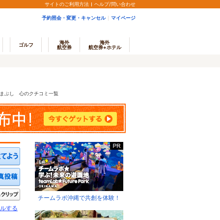
サイトのご利用方法
ヘルプ/問い合わせ
予約照会・変更・キャンセル
マイページ
海外
海外
ゴルフ
航空券
航空券+ホテル
まぶし 心のクチコミ一覧
ミを投稿する
写真を投稿する
きたい
クリップ
チームラボ沖縄で共創を体験！
ルする