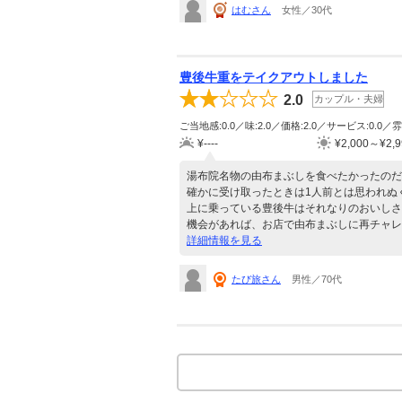
はむさん
女性／30代
豊後牛重をテイクアウトしました
2.0
カップル・夫婦
ご当地感:0.0／味:2.0／価格:2.0／サービス:0.0／雰
¥----
¥2,000～¥2,9
湯布院名物の由布まぶしを食べたかったのだ
確かに受け取ったときは1人前とは思われぬ
上に乗っている豊後牛はそれなりのおいしさ
機会があれば、お店で由布まぶしに再チャレ
詳細情報を見る
たび旅さん
男性／70代