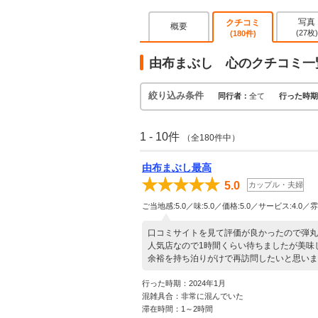
写真
クチコミ
概要
(27枚)
(180件)
由布まぶし 心のクチコミ一
絞り込み条件
同行者：
全て
行った時期
1 - 10件
（全180件中）
由布まぶし最高
5.0
カップル・夫婦
ご当地感:5.0／味:5.0／価格:5.0／サービス:4.0／雰
口コミサイトを見て評価が良かったので弾丸
人気店なので1時間くらい待ちましたが美味
余裕を持ち泊りがけで再訪問したいと思いま
行った時期：2024年1月
混雑具合：非常に混んでいた
滞在時間：1～2時間