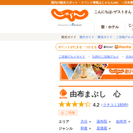
国内の観光スポット・イベント情報はじゃらんnet ～日本
こんにちは♪ゲストさん
じ
宿・ホテル
観光ガイド
旅行ガイド
観光ガイド
ご当地グル
ポイントがたまる・つかえる
ご当地グルメガイド
＞
九州のご当地グルメ
＞
大分
由布まぶし 心
4.2
（
クチコミ
180
件
)
ご当地
大分
湯布院
由布市
エリア
和食
居酒屋
ジャンル