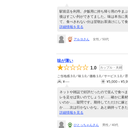
駅前店を利用。夕飯用に持ち帰り用の牛まぶ
後はすごい列ができてました。味は本当に美
て、食べきれない分は翌朝お茶漬けにして食
詳細情報を見る
アルヨさん
女性／50代
味が薄い
1.0
カップル・夫婦
ご当地感:3.0／味:1.0／価格:1.0／サービス:1.0／雰
¥----
¥5,000～¥5,9
ネットや雑誌で好評だったので並んで食べま
レを足せば良いのでしょうが……確かに素材
いのか……疑問です。期待してただけに嫁と2
か……次は行かないかな。あと鍋持ってきた
詳細情報を見る
ひとっちゃんさん
男性／40代