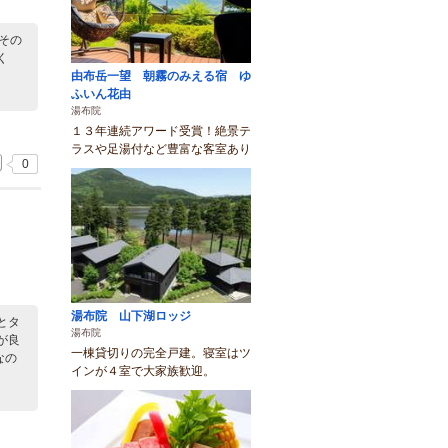
その
く
由布岳一望 朝霧のみえる宿 ゆ
ふいん花由
湯布院
１３年連続アワード受賞！絶景テ
ラスや足湯付など豊富な客室あり
0
湯布院 山下湖ロッジ
とタ
湯布院
が良
一棟貸切りの完全戸建。寝室はツ
なの
インが４室で大家族歓迎。