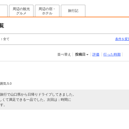
周辺の観光
周辺の宿・
旅行記
グルメ
ホテル
覧
：
全て
条件を変
並べ替え
投稿日
評価
行った時期
囲気:5.0
旅行で山口県から日帰りドライブしてきました。
しくて満足できる一品でした。次回は；時間に
す。