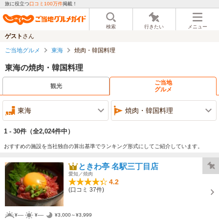
旅に役立つ
口コミ100万件
掲載！
検索
行きたい
メニュー
ゲスト
さん
ご当地グルメ
東海
焼肉・韓国料理
東海の焼肉・韓国料理
ご当地
観光
グルメ
東海
焼肉・韓国料理
1 - 30件
（全2,024件中）
おすすめの施設を当社独自の算出基準でランキング形式にしてご紹介しています。
ときわ亭 名駅三丁目店
愛知／焼肉
4.2
(口コミ 37件)
¥----
¥----
¥3,000～¥3,999