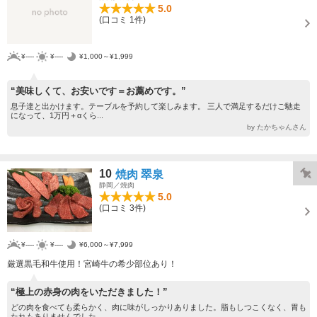
5.0
(口コミ 1件)
¥----
¥----
¥1,000～¥1,999
“美味しくて、お安いです＝お薦めです。”
息子達と出かけます。テーブルを予約して楽しみます。 三人で満足するだけご馳走
になって、1万円＋αくら...
by たかちゃんさん
10
焼肉 翠泉
静岡／焼肉
5.0
(口コミ 3件)
¥----
¥----
¥6,000～¥7,999
厳選黒毛和牛使用！宮崎牛の希少部位あり！
“極上の赤身の肉をいただきました！”
どの肉を食べても柔らかく、肉に味がしっかりありました。脂もしつこくなく、胃も
たれもありませんでした。...