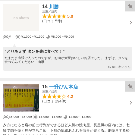
14
川勝
三重／焼肉
5.0
(口コミ 5件)
¥----
¥1,000～¥1,999
¥8,000～¥9,999
“とりあえず タンを先に食べて！”
たまたま出張で入ったのですが、お肉が大変おいしいお店でした。 まずは、タンを
食べてみてください。肉厚...
by nkこわいさん
15
一升びん本店
三重／焼肉
4.2
(口コミ 294件)
¥5,000～¥5,999
¥4,000～¥4,999
¥3,000～¥3,999
夕方になると店の前に行列ができるほど人気の焼肉屋。長屋風の店内には、七
輪で肉を焼く煙が立ちこめ、下町の情緒あふれる情景が窺える。網焼きする松