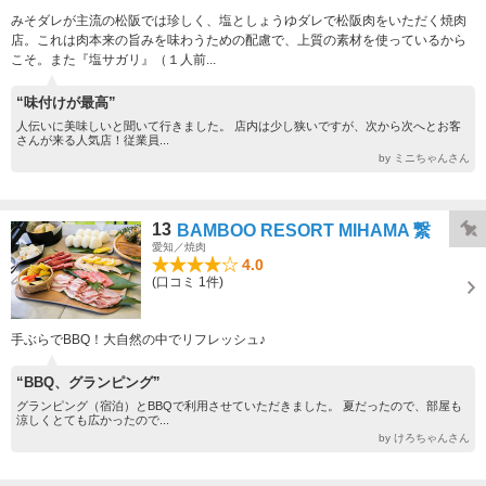
みそダレが主流の松阪では珍しく、塩としょうゆダレで松阪肉をいただく焼肉
店。これは肉本来の旨みを味わうための配慮で、上質の素材を使っているから
こそ。また『塩サガリ』（１人前...
“味付けが最高”
人伝いに美味しいと聞いて行きました。 店内は少し狭いですが、次から次へとお客
さんが来る人気店！従業員...
by ミニちゃんさん
13
BAMBOO RESORT MIHAMA 繋
愛知／焼肉
4.0
(口コミ 1件)
手ぶらでBBQ！大自然の中でリフレッシュ♪
“BBQ、グランピング”
グランピング（宿泊）とBBQで利用させていただきました。 夏だったので、部屋も
涼しくとても広かったので...
by けろちゃんさん