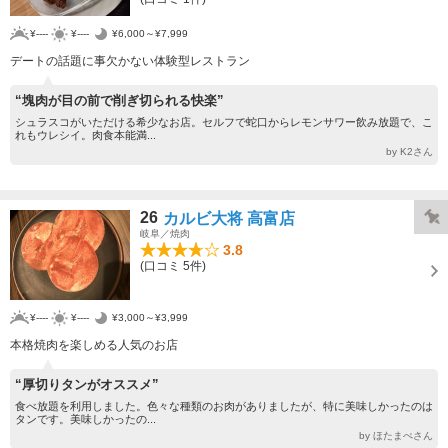
¥----
¥----
¥6,000～¥7,999
デートの話題に事欠かない体験型レストラン
“塊肉が目の前で削ぎ切られる快楽”
シュラスコがいただける希少なお店。セルフで蛇口からレモンサワー飲み放題で、こ
れもウレシイ。肉食本能満...
by K2さん
26
カルビ大将 高富店
岐阜／焼肉
3.8
(口コミ 5件)
¥----
¥----
¥3,000～¥3,999
本格焼肉を楽しめる人気のお店
“厚切りタンがオススメ”
食べ放題を利用しました。色々な種類のお肉がありましたが、特に美味しかったのは
タンです。美味しかったの...
by ほたまぺさん