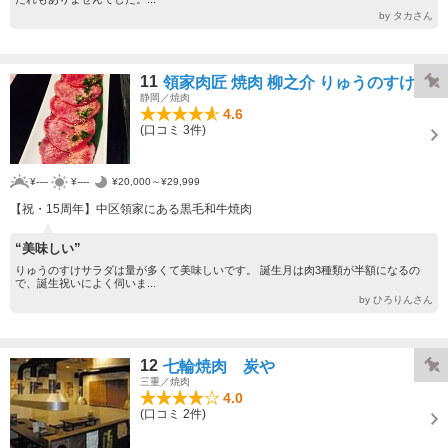
by タカさん
11
領家肉匠 焼肉 柳之介 りゅうのすけ
静岡／焼肉
4.6
(口コミ 3件)
¥----
¥----
¥20,000～¥29,999
【祝・15周年】中区領家にある黒毛和牛焼肉
“美味しい”
りゅうのすけサラダは量が多くて美味しいです。 誕生月は肉3種類が半額になるの
で、誕生祝いによく伺いま...
by ひろりんさん
12
七輪焼肉 炭や
三重／焼肉
4.0
(口コミ 2件)