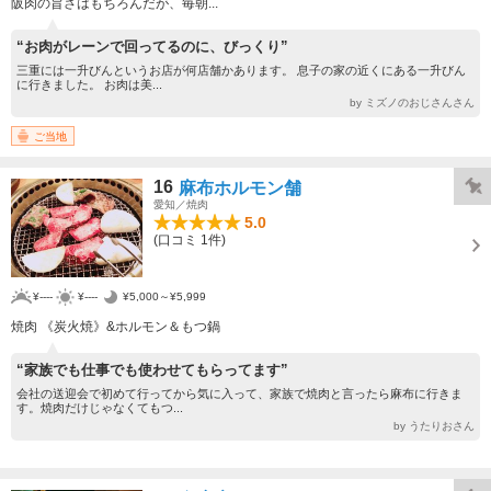
阪肉の旨さはもちろんだが、毎朝...
“お肉がレーンで回ってるのに、びっくり”
三重には一升びんというお店が何店舗かあります。 息子の家の近くにある一升びん
に行きました。 お肉は美...
by ミズノのおじさんさん
ご当地
16
麻布ホルモン舗
愛知／焼肉
5.0
(口コミ 1件)
¥----
¥----
¥5,000～¥5,999
焼肉 《炭火焼》&ホルモン＆もつ鍋
“家族でも仕事でも使わせてもらってます”
会社の送迎会で初めて行ってから気に入って、家族で焼肉と言ったら麻布に行きま
す。焼肉だけじゃなくてもつ...
by うたりおさん