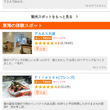
て２人で出かけ...
by おぞうさまさん
観光スポットをもっと見る
東海の体験スポット
アカネス大須
ポイント2％
ネット予約OK
4.8
(6,764件)
王道
彼がペアリングが欲しいと言ったので、彼とわたしで お互いのペアリングをつくり
ました。一生の...
by レイさん
Ｆｒｉｅｎｄｓ(フレンズ)
ポイント2％
ネット予約OK
4.9
(511件)
王道
娘の誕生日旅行で何かインパクトのある思い出作りと平日利用したのでまさかの貸
切!! 何か申し訳...