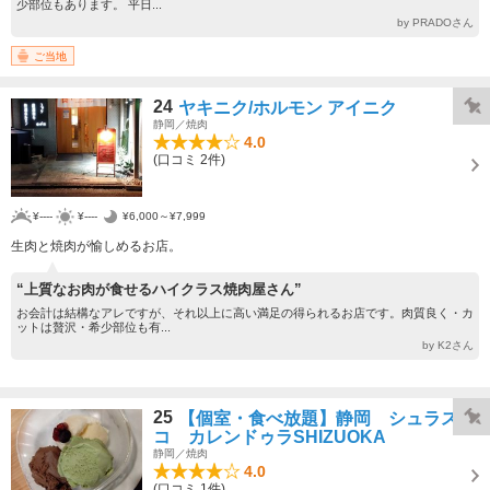
少部位もあります。 平日...
by PRADOさん
ご当地
24
ヤキニク/ホルモン アイニク
静岡／焼肉
4.0
(口コミ 2件)
¥----
¥----
¥6,000～¥7,999
生肉と焼肉が愉しめるお店。
“上質なお肉が食せるハイクラス焼肉屋さん”
お会計は結構なアレですが、それ以上に高い満足の得られるお店です。肉質良く・カ
ットは贅沢・希少部位も有...
by K2さん
25
【個室・食べ放題】静岡 シュラス
コ カレンドゥラSHIZUOKA
静岡／焼肉
4.0
(口コミ 1件)