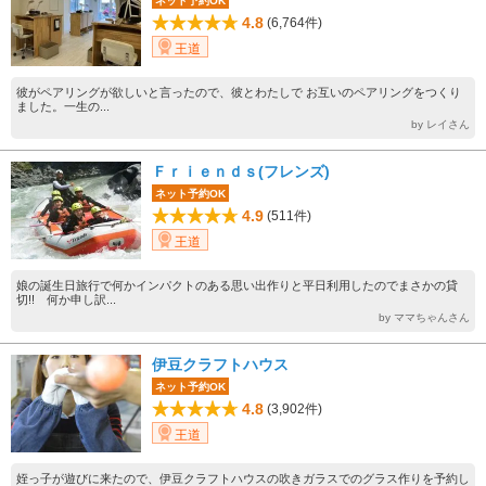
ネット予約OK
4.8
(6,764件)
王道
彼がペアリングが欲しいと言ったので、彼とわたしで お互いのペアリングをつくり
ました。一生の...
by レイさん
Ｆｒｉｅｎｄｓ(フレンズ)
ネット予約OK
4.9
(511件)
王道
娘の誕生日旅行で何かインパクトのある思い出作りと平日利用したのでまさかの貸
切!! 何か申し訳...
by ママちゃんさん
伊豆クラフトハウス
ネット予約OK
4.8
(3,902件)
王道
姪っ子が遊びに来たので、伊豆クラフトハウスの吹きガラスでのグラス作りを予約し