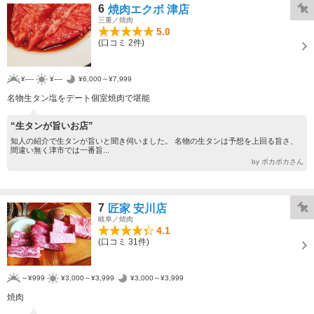
6
焼肉エクボ 津店
三重／焼肉
5.0
(口コミ 2件)
¥----
¥----
¥6,000～¥7,999
名物生タン塩をデート個室焼肉で堪能
“生タンが旨いお店”
知人の紹介で生タンが旨いと聞き伺いました。 名物の生タンは予想を上回る旨さ、
間違い無く津市では一番旨...
by ポカポカさん
7
匠家 安川店
岐阜／焼肉
4.1
(口コミ 31件)
～¥999
¥3,000～¥3,999
¥3,000～¥3,999
焼肉