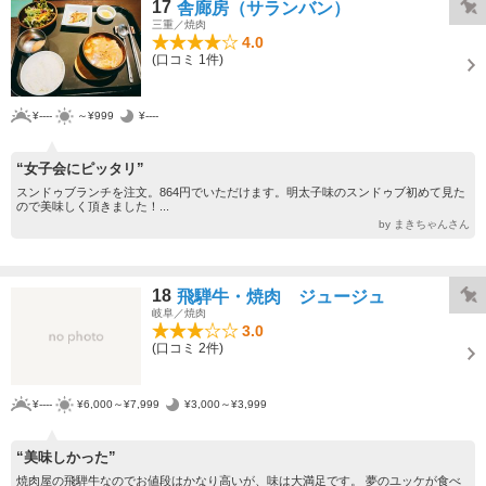
17
舎廊房（サランバン）
三重／焼肉
4.0
(口コミ 1件)
¥----
～¥999
¥----
“女子会にピッタリ”
スンドゥブランチを注文。864円でいただけます。明太子味のスンドゥブ初めて見た
ので美味しく頂きました！...
by まきちゃんさん
18
飛騨牛・焼肉 ジュージュ
岐阜／焼肉
3.0
(口コミ 2件)
¥----
¥6,000～¥7,999
¥3,000～¥3,999
“美味しかった”
焼肉屋の飛騨牛なのでお値段はかなり高いが、味は大満足です。 夢のユッケが食べ