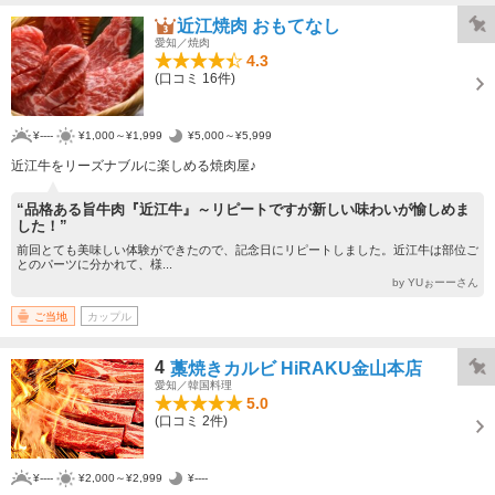
近江焼肉 おもてなし
愛知／焼肉
4.3
(口コミ 16件)
¥----
¥1,000～¥1,999
¥5,000～¥5,999
近江牛をリーズナブルに楽しめる焼肉屋♪
“品格ある旨牛肉『近江牛』～リピートですが新しい味わいが愉しめま
した！”
前回とても美味しい体験ができたので、記念日にリピートしました。近江牛は部位ご
とのパーツに分かれて、様...
by YUぉーーさん
ご当地
カップル
4
藁焼きカルビ HiRAKU金山本店
愛知／韓国料理
5.0
(口コミ 2件)
¥----
¥2,000～¥2,999
¥----