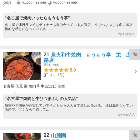
¥----
¥1,000～¥1,999
¥4,000～¥4,999
“名古屋で焼肉いったらもうもう亭”
名古屋で連日ランチもディナーも混み合っている人気店。 牛ひつまぶしは名古屋名
物的な感じになっていて名...
by たかさん
21
炭火和牛焼肉 もうもう亭 栄 広小
路店
愛知／焼肉
5.0
(口コミ 1件)
名古屋 伏見 栄 焼肉 和牛 記念日 個室
“名古屋で焼肉と牛ひつまぶしの人気店”
個室や半個室が充実していて子どもから大人まで楽しめるお店。 連日混み合ってい
るので、行くなら予約して...
by たかさん
22
山麓園