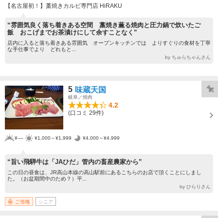
【名古屋初！】藁焼きカルビ専門店 HiRAKU
“雰囲気良く落ち着きある空間 藁焼き薫る焼肉と圧力鍋で炊いたご
飯 おこげまでお茶漬けにして余すことなく”
店内に入ると落ち着きある雰囲気 オープンキッチンでは よりすぐりの食材を丁寧
な手仕事でより どれもと...
by ちゅらちゃんさん
5
味蔵天国
岐阜／焼肉
4.2
(口コミ 29件)
¥----
¥1,000～¥1,999
¥4,000～¥4,999
“旨い飛騨牛は「JAひだ」管内の畜産農家から”
この日の昼食は、JR高山本線の高山駅前にあるこちらのお店で頂くことにしまし
た。（お盆期間中のため？）平...
by ひらりさん
ご当地
シニア