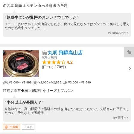
名古屋 焼肉 ホルモン 食べ放題 飲み放題
“熟成牛タンが驚愕のおいいさでしでした”
メニュー多いホルモン焼肉店でしたが、食べて見たなかではダントツに美味しく思え
たのが熟成牛タンでした。...
by RINOUNさん
丸明 飛騨高山店
岐阜／焼肉
4.2
(口コミ 170件)
¥2,000～¥2,999
¥2,000～¥2,999
¥3,000～¥3,999
精肉店直営◆極上飛騨牛をリーズナブルに♪
“半分以上が外国人？”
家族旅行で、高山駅周辺で飛騨牛の焼き肉をたべたかったので、丸明さんに平日でし
たので、予約なしで五時半...
by 藍理さん
ご当地
子連れ