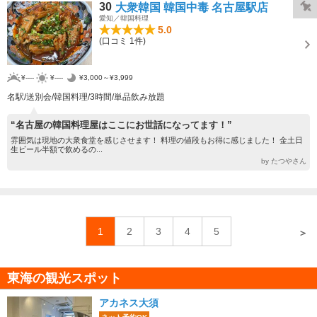
30
大衆韓国 韓国中毒 名古屋駅店
愛知／韓国料理
5.0
(口コミ 1件)
¥----
¥----
¥3,000～¥3,999
名駅/送別会/韓国料理/3時間/単品飲み放題
“名古屋の韓国料理屋はここにお世話になってます！”
雰囲気は現地の大衆食堂を感じさせます！ 料理の値段もお得に感じました！ 金土日
生ビール半額で飲めるの...
by たつやさん
1
2
3
4
5
＞
東海の観光スポット
アカネス大須