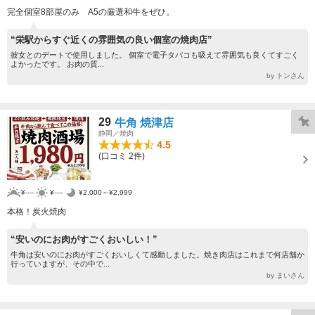
完全個室8部屋のみ A5の厳選和牛をぜひ。
“栄駅からすぐ近くの雰囲気の良い個室の焼肉店”
彼女とのデートで使用しました。 個室で電子タバコも吸えて雰囲気も良くてすごく
よかったです。 お肉の質...
by トンさん
29
牛角 焼津店
静岡／焼肉
4.5
(口コミ 2件)
¥----
¥----
¥2,000～¥2,999
本格！炭火焼肉
“安いのにお肉がすごくおいしい！”
牛角は安いのにお肉がすごくおいしくて感動しました。焼き肉店はこれまで何店舗か
行っていますが、その中で...
by まいさん