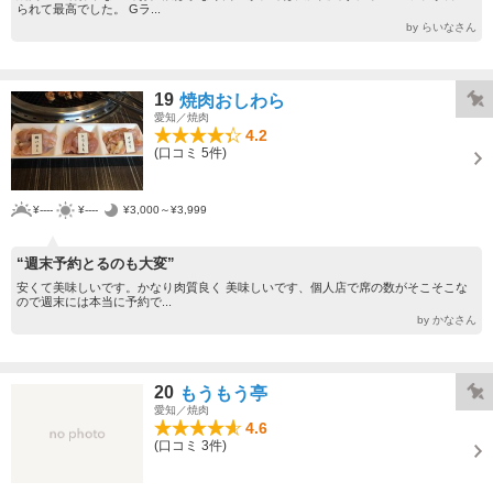
られて最高でした。 Gラ...
by らいなさん
19
焼肉おしわら
愛知／焼肉
4.2
(口コミ 5件)
¥----
¥----
¥3,000～¥3,999
“週末予約とるのも大変”
安くて美味しいです。かなり肉質良く 美味しいです、個人店で席の数がそこそこな
ので週末には本当に予約で...
by かなさん
20
もうもう亭
愛知／焼肉
4.6
(口コミ 3件)