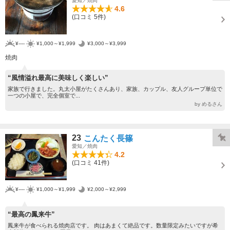
愛知／焼肉
4.6
(口コミ 5件)
¥----
¥1,000～¥1,999
¥3,000～¥3,999
焼肉
“風情溢れ最高に美味しく楽しい”
家族で行きました。丸太小屋がたくさんあり、家族、カップル、友人グループ単位で
一つの小屋で、完全個室で...
by めるさん
23
こんたく長篠
愛知／焼肉
4.2
(口コミ 41件)
¥----
¥1,000～¥1,999
¥2,000～¥2,999
“最高の鳳来牛”
鳳来牛が食べられる焼肉店です。 肉はあまくて絶品です。数量限定みたいですが希