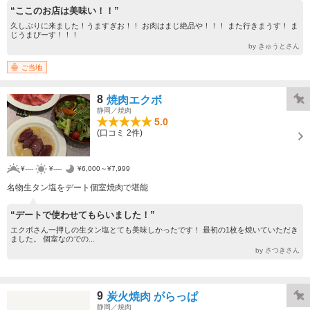
“ここのお店は美味い！！”
久しぶりに来ました！うますぎお！！ お肉はまじ絶品や！！！ また行きまうす！ ま
じうまぴーす！！！
by きゅうとさん
ご当地
8
焼肉エクボ
静岡／焼肉
5.0
(口コミ 2件)
¥----
¥----
¥6,000～¥7,999
名物生タン塩をデート個室焼肉で堪能
“デートで使わせてもらいました！”
エクボさん一押しの生タン塩とても美味しかったです！ 最初の1枚を焼いていただき
ました。 個室なのでの...
by さつきさん
9
炭火焼肉 がらっぱ
静岡／焼肉