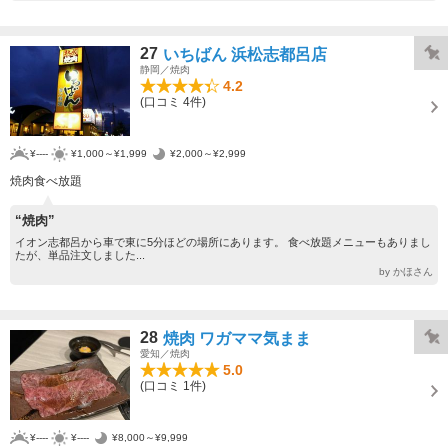
27
いちばん 浜松志都呂店
静岡／焼肉
4.2
(口コミ 4件)
¥----
¥1,000～¥1,999
¥2,000～¥2,999
焼肉食べ放題
“焼肉”
イオン志都呂から車で東に5分ほどの場所にあります。 食べ放題メニューもありまし
たが、単品注文しました...
by かほさん
28
焼肉 ワガママ気まま
愛知／焼肉
5.0
(口コミ 1件)
¥----
¥----
¥8,000～¥9,999