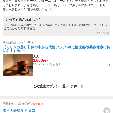
美容室併設リラクゼーションルームフルリールです。美と健康と癒しを取り揃
えております。よもぎ蒸し、モリンガ蒸し、ハーブ蒸し等温浴メニューも充
実。水素吸入と併用で免疫力アップ...
“とっても癒されました”
ハーブ蒸し自体が初めてだったのもあり とても優しく丁寧に説明や声掛けしてもら
えてよかったです 個室な...
by いけさん
その他風呂・スパ・サロン
【モリンガ蒸し】体の中から代謝アップ♪冷え性改善や美容健康に特
におすすめ♪～...
大人
3,600
～
円
72ポイント～たまる！
この施設のプラン一覧へ（1件）
玉野市からの目安距離
約19.6km
瀬戸大橋温泉 やま幸