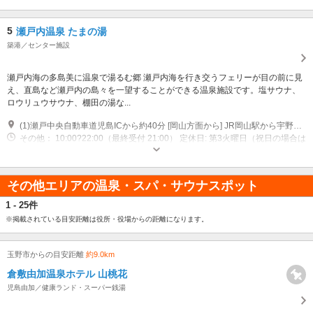
5
瀬戸内温泉 たまの湯
築港／センター施設
瀬戸内海の多島美に温泉で湯るむ郷 瀬戸内海を行き交うフェリーが目の前に見
え、直島など瀬戸内の島々を一望することができる温泉施設です。塩サウナ、
ロウリュウサウナ、棚田の湯な...
(1)瀬戸中央自動車道児島ICから約40分 [岡山方面から] JR岡山駅から宇野みなと線で宇野駅まで約50分 宇野駅から徒歩5分 [四国方面から] JR高松駅から予讃線 快速マリンライナーで茶屋町駅まで約40分 茶屋町駅からJR宇野みなと線で宇野駅まで約30分 宇野駅から徒歩5分
その他： 10:00?22:00（最終受付 21:00） 定休日: 第3火曜日（祝日の場合は
翌日）
その他エリアの温泉・スパ・サウナスポット
1 - 25件
※掲載されている目安距離は役所・役場からの距離になります。
玉野市からの目安距離
約9.0km
倉敷由加温泉ホテル 山桃花
児島由加／健康ランド・スーパー銭湯