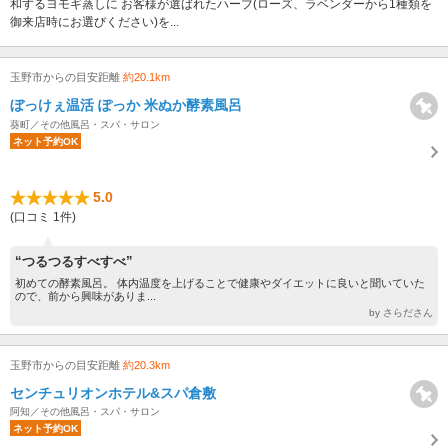
和するヨモギ蒸しに お客様が選ばれたハーブ(ローズ、ラベンダーから1種類を
御来店時にお選びください)を...
玉野市からの目安距離
約20.1km
ぼっけぇ温活 ぽっか 米ぬか酵素風呂
葵町／その他風呂・スパ・サロン
ネット予約OK
5.0
(口コミ 1件)
“つるつるすべすべ”
初めての酵素風呂。 体内温度を上げることで健康やダイエットに良いと聞いていた
ので、前から興味がありま...
by さらださん
玉野市からの目安距離
約20.3km
センチュリオンホテル&スパ倉敷
阿知／その他風呂・スパ・サロン
ネット予約OK