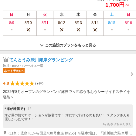
1,700円～
日
月
火
水
木
金
土
日
8/9
8/10
8/11
8/12
8/13
8/14
8/15
8/16
この施設のプランをもっと見る
てんとうみ渋川海岸グランピング
渋川／BBQ・バーベキュー場
ネット予約OK
4.8
(7件)
2022年8月オープンのグランピング施設で＜五感うるおうシーサイドステイを
堪能＞
“海が綺麗です！”
海が目の前でロケーションが抜群です！ 海にすぐ行けるのも良い！ スタッフさんも
優しかったです！！
by あさりちゃんさん
(1)車：児島I.Cから国道430号東進 約25分 ※駐車場は、「渋川観光駐車場」をご利用ください。