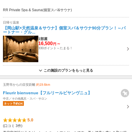
RR Private Spa & Sauna(個室スパ&サウナ)
日帰り温泉
【岡山駅×天然温泉＆サウナ】個室スパ＆サウナ90分プラン！～パ
ートナー・グル...
1部屋
16,500
～
円
330ポイント～たまる！
この施設のプランをもっと見る
玉野市からの目安距離
約19.6km
Fleurir bienvenue【フルリールビヤンヴニュ】
中庄／その他風呂・スパ・サロン
ネット予約OK
5.0
(口コミ 3件)