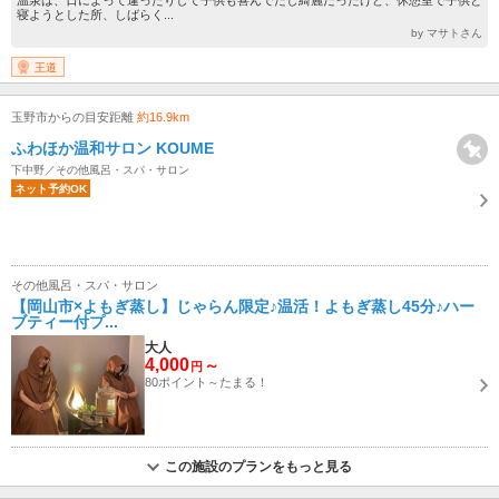
温泉は、日によって違ったりして子供も喜んでたし綺麗だったけど、休憩室で子供と
寝ようとした所、しばらく...
by マサトさん
王道
玉野市からの目安距離
約16.9km
ふわほか温和サロン KOUME
下中野／その他風呂・スパ・サロン
ネット予約OK
その他風呂・スパ・サロン
【岡山市×よもぎ蒸し】じゃらん限定♪温活！よもぎ蒸し45分♪ハー
ブティー付プ...
大人
4,000
～
円
80ポイント～たまる！
この施設のプランをもっと見る