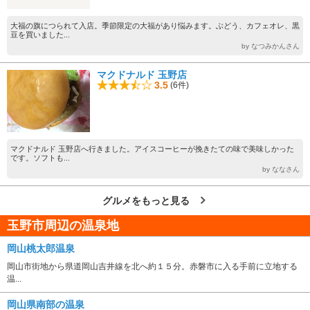
大福の旗につられて入店。季節限定の大福があり悩みます。ぶどう、カフェオレ、黒
豆を買いました...
by なつみかんさん
マクドナルド 玉野店
3.5
(6件)
マクドナルド 玉野店へ行きました。アイスコーヒーが挽きたての味で美味しかった
です。ソフトも...
by ななさん
グルメをもっと見る
玉野市周辺の温泉地
岡山桃太郎温泉
岡山市街地から県道岡山吉井線を北へ約１５分。赤磐市に入る手前に立地する
温...
岡山県南部の温泉