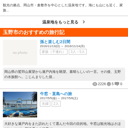
観光の拠点、岡山市・倉敷市を中心とした温泉地です。海にも山にも近く、家
族...
温泉地をもっと見る
玉野市のおすすめの旅行記
孫と楽しむ2日間
2016/11/13(日) ～ 2016/11/14(月)
家族（子連れ）
3人～5人
岡山県の鷲羽山展望から瀬戸内海を眺望。素晴らしいの一言。その後、玉野
の水族館へ。こじんまりした規...
2226
5
0
牛窓・直島への旅
2017/5/5(金) ～ 2017/5/6(土)
夫婦
2人
大好きな瀬戸内をまた訪れたくて選んだ今回の目的地。牛窓は観光地はさほ