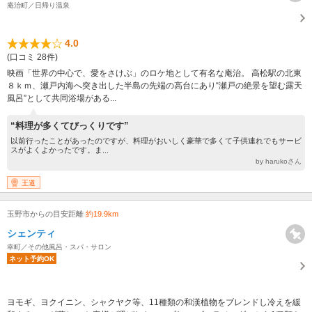
庵治町／日帰り温泉
4.0
(口コミ 28件)
映画「世界の中心で、愛をさけぶ」のロケ地として有名な庵治。 高松駅の北東
８ｋｍ、瀬戸内海へ突き出した半島の先端の高台にあり“瀬戸の絶景を望む露天
風呂”として共同浴場がある...
“料理が多くてびっくりです”
以前行ったことがあったのですが、料理がおいしく豪華で多くて子供連れでもサービ
スがよくよかったです。ま...
by harukoさん
王道
玉野市からの目安距離
約19.9km
シェンティ
幸町／その他風呂・スパ・サロン
ネット予約OK
ヨモギ、ヨクイニン、シャクヤク等、11種類の和漢植物をブレンドし冷えを緩