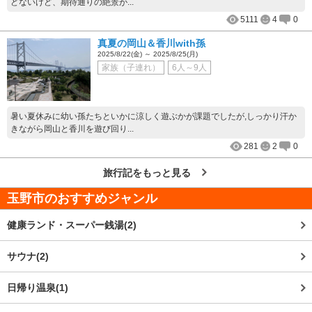
どないけど、期待通りの絶景が...
5111
4
0
真夏の岡山＆香川with孫
2025/8/22(金) ～ 2025/8/25(月)
家族（子連れ）
6人～9人
暑い夏休みに幼い孫たちといかに涼しく遊ぶかが課題でしたが,しっかり汗か
きながら岡山と香川を遊び回り...
281
2
0
旅行記をもっと見る
玉野市
のおすすめジャンル
健康ランド・スーパー銭湯(2)
サウナ(2)
日帰り温泉(1)