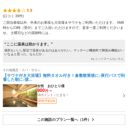
3.9
(口コミ 39件)
ご宿泊者様以外、外来のお客様も大浴場＆サウナをご利用いただけます。 AM8
時から23時（受付）までご入浴いただけますので、是非一度ご利用くださいま
せ。 土曜日などの混雑時には...
“ここに温泉は助かります。”
場所もいいし駅近で温泉があるのはありがたい。マッサージ機無料で脚揉み機能がい
いなぁと思った。なんだか...
by ニックネームないさん
その他風呂・スパ・サロン
【サウナ付き大浴場】無料タオル付き！倉敷散策後に♪夜行バスで到
着した朝に♪疲...
女性 おひとり様
900
～
円
18ポイント～たまる！
即時予約OK
この施設のプラン一覧へ（1件）