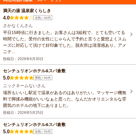
満天の湯 温泉家くらしき
4.0
女性／40代
さかなくんさん
平日15時頃に行きました。お客さんは3組程で、とても空いてる
時間でした。受付の女性にじゃらんで予約と言うと愛想よくスム
ーズに対応して頂けて好印象でした。脱衣所は清潔感あり。アメ
ニテ...
投稿日：2026年6月30日
センチュリオンホテル&スパ倉敷
5.0
男性／50代
ニックネームないさん
場所もいいし駅近で温泉があるのはありがたい。マッサージ機無
料で脚揉み機能がいいなぁと思った。なんだかオリエンタルな雰
囲気のホテルの地下にありました。
投稿日：2026年5月25日
センチュリオンホテル&スパ倉敷
5.0
女性／50代