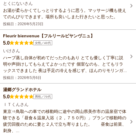
とくにないさん
お湯が柔らかくてしっとりするように思う。マッサージ機も使え
てのんびりできます。場所も良いしまた行きたいと思った。
投稿日：2026年5月23日
Fleurir bienvenue【フルリールビヤンヴニュ】
5.0
女性／40代
いけさん
ハーブ蒸し自体が初めてだったのもあり とても優しく丁寧に説
明や声掛けしてもらえてよかったです 個室なのも、とてもリラ
ックスできました 夜は手足の冷えを感じず、ほんのりモリンガ...
投稿日：2026年5月6日
湯郷グランドホテル
5.0
男性／70代
ＩＴくんさん
東京⇒鳥取への車での移動時に途中の岡山県美作市の温泉宿で体
験できる「昼食＆温泉入浴（２，７５０円）」プランで移動時の
疲労回復のために妻と２人で立ち寄りました。 昼食は前菜、
刺身、...