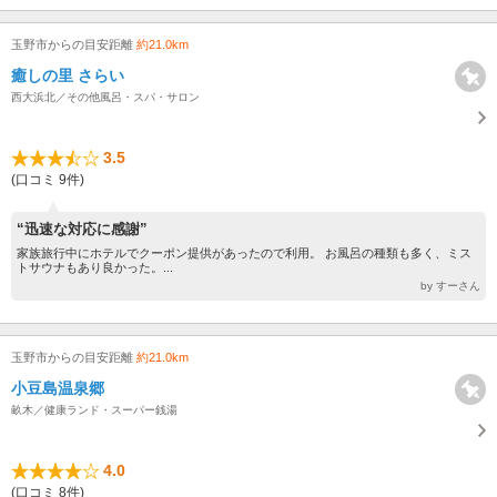
玉野市からの目安距離
約21.0km
癒しの里 さらい
西大浜北／その他風呂・スパ・サロン
3.5
(口コミ 9件)
“迅速な対応に感謝”
家族旅行中にホテルでクーポン提供があったので利用。 お風呂の種類も多く、ミス
トサウナもあり良かった。...
by すーさん
玉野市からの目安距離
約21.0km
小豆島温泉郷
畝木／健康ランド・スーパー銭湯
4.0
(口コミ 8件)