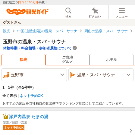
旅に役立つ
口コミ100万件
掲載！
検索
行きたい
メニュー
ゲスト
さん
観光
中国(山陰山陽)の温泉・スパ・サウナ
岡山の温泉・スパ・サウナ
玉野市の温泉・スパ・サウナ
体験時期・料金相場・参加者属性について
ご当地
観光
ホテル
グルメ
玉野市
温泉・スパ・サウナ
1 - 5件
（全5件中）
全て表示
ネット予約OK
おすすめの施設を当社独自の算出基準でランキング形式にしてご紹介しています。
瀬戸内温泉 たまの湯
築港／日帰り温泉
ネット予約OK