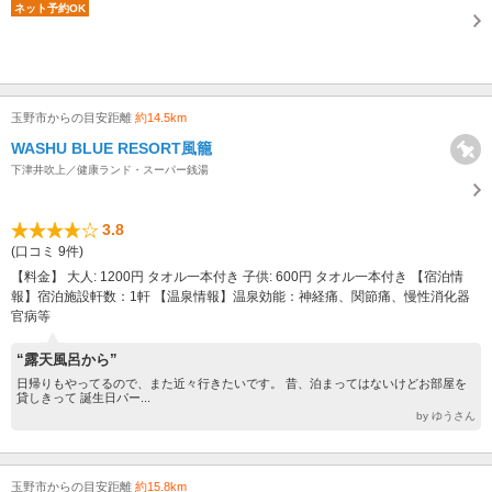
ネット予約OK
玉野市からの目安距離
約14.5km
WASHU BLUE RESORT風籠
下津井吹上／健康ランド・スーパー銭湯
3.8
(口コミ 9件)
【料金】 大人: 1200円 タオル一本付き 子供: 600円 タオル一本付き 【宿泊情
報】宿泊施設軒数：1軒 【温泉情報】温泉効能：神経痛、関節痛、慢性消化器
官病等
“露天風呂から”
日帰りもやってるので、また近々行きたいです。 昔、泊まってはないけどお部屋を
貸しきって 誕生日パー...
by ゆうさん
玉野市からの目安距離
約15.8km