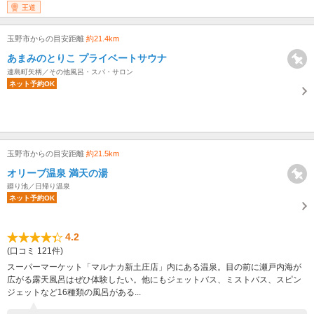
王道
玉野市からの目安距離
約21.4km
あまみのとりこ プライベートサウナ
連島町矢柄／その他風呂・スパ・サロン
ネット予約OK
玉野市からの目安距離
約21.5km
オリーブ温泉 満天の湯
廻り池／日帰り温泉
ネット予約OK
4.2
(口コミ 121件)
スーパーマーケット「マルナカ新土庄店」内にある温泉。目の前に瀬戸内海が
広がる露天風呂はぜひ体験したい。他にもジェットバス、ミストバス、スピン
ジェットなど16種類の風呂がある...