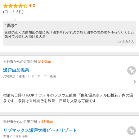
4.3
(口コミ 8件)
“温泉”
倉敷の近くの由加山の懐にあり四季それぞれの自然と四季の旬の味をゆったりとした
気分でお楽しみ頂ける天然...
by タカさん
玉野市からの目安距離
約9.0km
瀬戸由加温泉
児島由加／健康ランド・スーパー銭湯
宿泊も日帰りもOK！ ホテルのラジウム鉱泉 「由加温泉ホテル山桃花」内の温
泉です。泉質は単純弱放射線泉。日帰り入浴も可能です。
玉野市からの目安距離
約13.6km
リブマックス瀬戸大橋ビーチリゾート
大畠／日帰り温泉