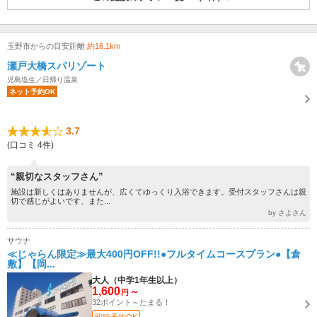
玉野市からの目安距離
約16.1km
瀬戸大橋スパリゾート
児島塩生／日帰り温泉
ネット予約OK
3.7
(口コミ 4件)
“親切なスタッフさん”
施設は新しくはありませんが、広くてゆっくり入浴できます。受付スタッフさんは親
切で感じがよいです、また...
by さよさん
サウナ
≪じゃらん限定≫最大400円OFF!!●フルタイムコースプラン●【倉
敷】【岡...
大人（中学1年生以上）
1,600
～
円
32ポイント～たまる！
即時予約OK