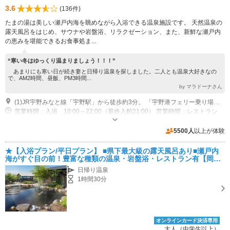
3.6
(136件)
たまの湯は美しい瀬戸内海を眺めながら入浴できる温泉施設です。 天然温泉の
露天風呂をはじめ、サウナや岩盤浴、リラクゼーション、また、新鮮な瀬戸内
の恵みを堪能できるお食事処ま...
“寒い冬はゆっくり温まりましょう！！！”
あまりにも寒い日が続き妻と日帰り温泉を探しました。二人とも温泉大好きなの
で、AM2時間、昼飯、PM3時間...
by マラドーナさん
(1)JR宇野みなと線「宇野駅」から徒歩約3分。 「宇野港フェリー乗り場」から徒歩約5分。
営業時間：入浴 10:00～22:00（最終入館21:00） 営業時間：レストラン
11:00～14:30（L.0.14:00） 17:00～21:30（L.O.21:00）
専用駐車場あり（無料）200台
5500人
以上が体験
★【入浴プラン/平日プラン】 ■県下最大級の露天風呂あり■瀬戸内
海がすぐ目の前！豊富な種類の温泉・岩盤浴・レストラン有【岡山
県玉野市】ご家族やご友人にお勧め！
日帰り温泉
1時間30分
オンラインカード決済専用
大人（中学生以上）