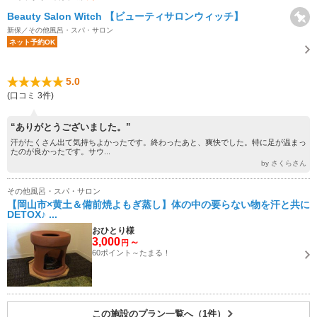
Beauty Salon Witch 【ビューティサロンウィッチ】
新保／その他風呂・スパ・サロン
ネット予約OK
5.0
(口コミ 3件)
“ありがとうございました。”
汗がたくさん出て気持ちよかったです。終わったあと、爽快でした。特に足が温まっ
たのが良かったです。サウ...
by さくらさん
その他風呂・スパ・サロン
【岡山市×黄土＆備前焼よもぎ蒸し】体の中の要らない物を汗と共に
DETOX♪ ...
おひとり様
3,000
～
円
60ポイント～たまる！
この施設のプラン一覧へ（1件）