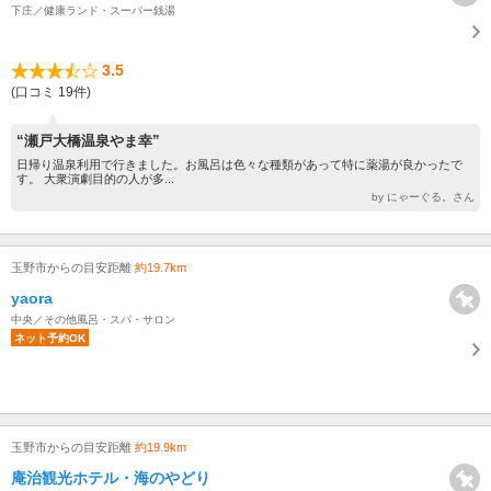
下庄／健康ランド・スーパー銭湯
3.5
(口コミ 19件)
“瀬戸大橋温泉やま幸”
日帰り温泉利用で行きました。お風呂は色々な種類があって特に薬湯が良かったで
す。 大衆演劇目的の人が多...
by にゃーぐる。さん
玉野市からの目安距離
約19.7km
yaora
中央／その他風呂・スパ・サロン
ネット予約OK
玉野市からの目安距離
約19.9km
庵治観光ホテル・海のやどり