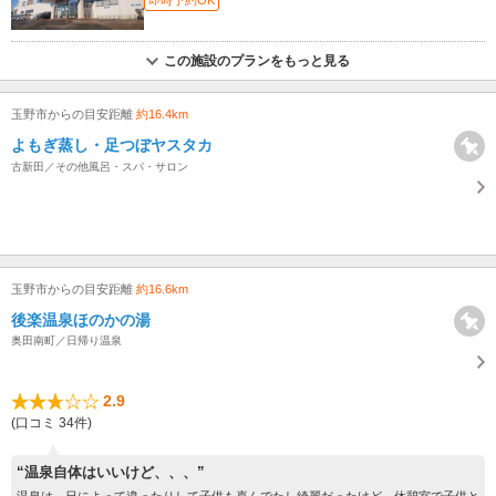
この施設のプランをもっと見る
玉野市からの目安距離
約16.4km
よもぎ蒸し・足つぼヤスタカ
古新田／その他風呂・スパ・サロン
玉野市からの目安距離
約16.6km
後楽温泉ほのかの湯
奥田南町／日帰り温泉
2.9
(口コミ 34件)
“温泉自体はいいけど、、、”