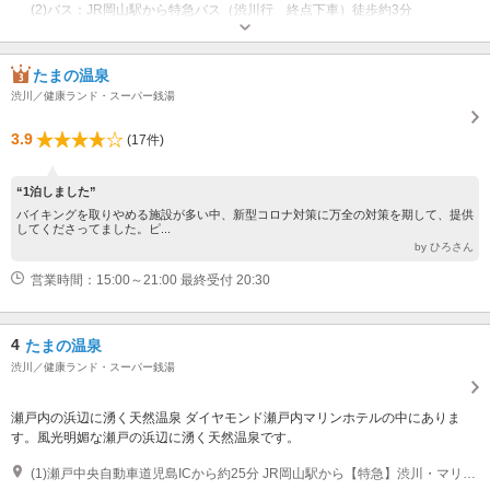
(2)バス：JR岡山駅から特急バス（渋川行 終点下車）徒歩約3分
近隣駐車場あり（無料）100台 渋川観光駐車場をご利用ください。
たまの温泉
渋川／健康ランド・スーパー銭湯
3.9
(17件)
“1泊しました”
バイキングを取りやめる施設が多い中、新型コロナ対策に万全の対策を期して、提供
してくださってました。ピ...
by ひろさん
営業時間：15:00～21:00 最終受付 20:30
4
たまの温泉
渋川／健康ランド・スーパー銭湯
瀬戸内の浜辺に湧く天然温泉 ダイヤモンド瀬戸内マリンホテルの中にありま
す。風光明媚な瀬戸の浜辺に湧く天然温泉です。
(1)瀬戸中央自動車道児島ICから約25分 JR岡山駅から【特急】渋川・マリンホテル行きバス約80分「渋川・マリンホテル」下車すぐ