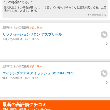
“いつも空いてる。”
露天風呂からの景色が良い。いつも空いているのでゆっくりと温泉が楽しめる。土庄
港からもわりと近く。旅行...
by sora69jpさん
玉野市からの目安距離
約21.5km
リラクゼーションサロン アスプリール
長岡／その他風呂・スパ・サロン
玉野市からの目安距離
約21.9km
エイジングケア＆アイラッシュ SOPHIAEYES
酒津／その他風呂・スパ・サロン
最新の高評価クチコミ
岡山周辺の温泉・スパ・サウナ