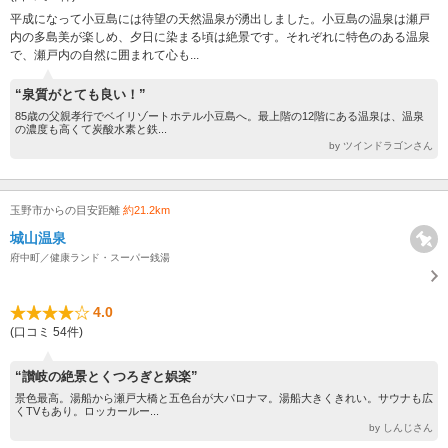
平成になって小豆島には待望の天然温泉が湧出しました。小豆島の温泉は瀬戸
内の多島美が楽しめ、夕日に染まる頃は絶景です。それぞれに特色のある温泉
で、瀬戸内の自然に囲まれて心も...
“泉質がとても良い！”
85歳の父親孝行でベイリゾートホテル小豆島へ。最上階の12階にある温泉は、温泉
の濃度も高くて炭酸水素と鉄...
by ツインドラゴンさん
玉野市からの目安距離
約21.2km
城山温泉
府中町／健康ランド・スーパー銭湯
4.0
(口コミ 54件)
“讃岐の絶景とくつろぎと娯楽”
景色最高。湯船から瀬戸大橋と五色台が大パロナマ。湯船大きくきれい。サウナも広
くTVもあり。ロッカールー...
by しんじさん