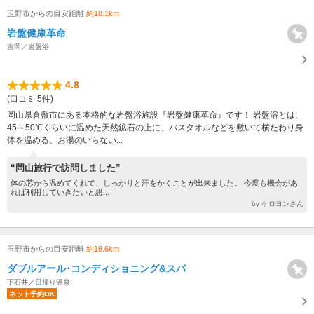
玉野市からの目安距離
約18.1km
岩盤健康革命
吉岡／岩盤浴
4.8
(口コミ 5件)
岡山県倉敷市にある本格的な岩盤浴施設『岩盤健康革命』です！ 岩盤浴とは、
45～50℃くらいに温めた天然鉱石の上に、バスタオルなどを敷いて横たわり身
体を温める、お湯のいらない...
“岡山旅行で訪問しました”
体の芯から温めてくれて、しっかりと汗をかくことが出来ました。 今度も機会があ
れば利用していきたいと思...
by ケロヨンさん
玉野市からの目安距離
約18.6km
ダブルアール･コンディショニング&スパ
下石井／日帰り温泉
ネット予約OK