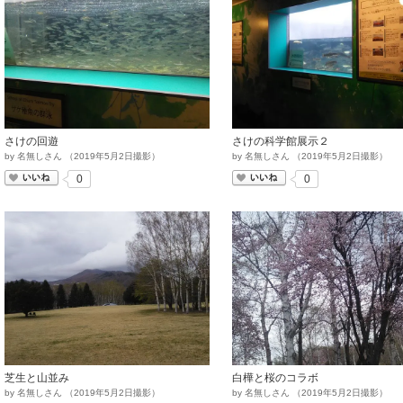
さけの回遊
さけの科学館展示２
by
名無しさん
（
2019
年
5
月
2
日撮影）
by
名無しさん
（
2019
年
5
月
2
日撮影）
いいね
いいね
0
0
芝生と山並み
白樺と桜のコラボ
by
名無しさん
（
2019
年
5
月
2
日撮影）
by
名無しさん
（
2019
年
5
月
2
日撮影）