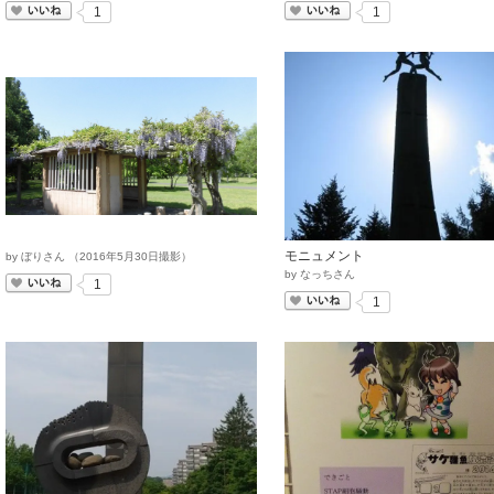
いいね
いいね
1
1
モニュメント
by
ぼりさん
（
2016
年
5
月
30
日撮影）
by
なっちさん
いいね
1
いいね
1