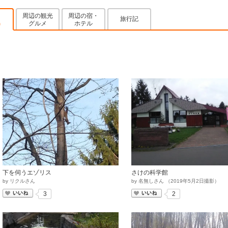
周辺の観光
周辺の宿・
旅行記
グルメ
ホテル
)
下を伺うエゾリス
さけの科学館
by
リクルさん
by
名無しさん
（
2019
年
5
月
2
日撮影）
いいね
いいね
3
2