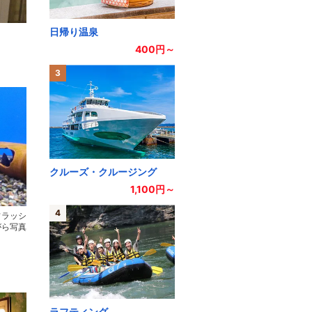
日帰り温泉
400円～
3
クルーズ・クルージング
1,100円～
4
フラッシ
がら写真
ラフティング