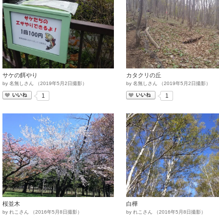
サケの餌やり
カタクリの丘
by
名無しさん
（
2019
年
5
月
2
日撮影）
by
名無しさん
（
2019
年
5
月
2
日撮影）
いいね
いいね
1
1
桜並木
白樺
by
れこさん
（
2016
年
5
月
8
日撮影）
by
れこさん
（
2016
年
5
月
8
日撮影）