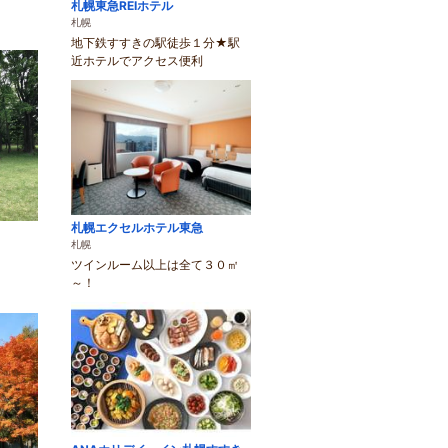
札幌東急REIホテル
札幌
地下鉄すすきの駅徒歩１分★駅
近ホテルでアクセス便利
札幌エクセルホテル東急
札幌
ツインルーム以上は全て３０㎡
～！