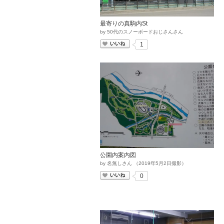
最寄りの真駒内St
by
50代のスノーボードおじさんさん
いいね
1
公園内案内図
by
名無しさん
（
2019
年
5
月
2
日撮影）
いいね
0