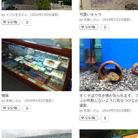
可愛いキャラ
by
メジロずきさん
（
2024
年
7
月
3
日撮影）
by
名無しさん
（
2019
年
5
月
2
日撮影）
いいね
0
いいね
0
物販
すぐそばで生き物が見られます。
ュが作動しないように気をつけな
by
名無しさん
（
2019
年
5
月
2
日撮影）
撮影。
いいね
0
by
名無しさん
（
2019
年
5
月
2
日撮影）
いいね
0