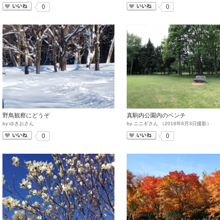
いいね
いいね
0
0
野鳥観察にどうぞ
真駒内公園内のベンチ
by
ゆきおさん
by
ニニギさん
（
2018
年
6
月
3
日撮影）
いいね
いいね
0
0