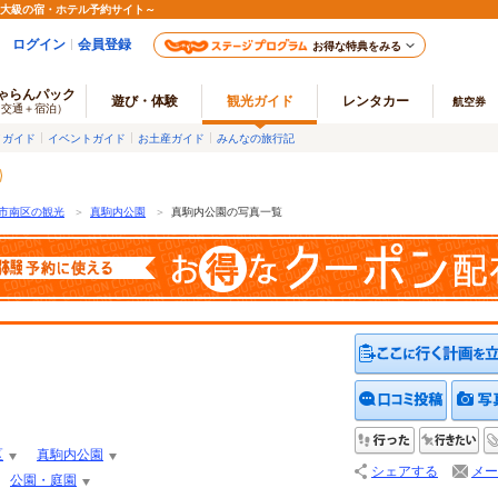
最大級の宿・ホテル予約サイト～
ログイン
会員登録
お得な特典をみる
ゃらんパック
遊び・体験
観光ガイド
レンタカー
航空券
（交通＋宿泊）
メガイド
イベントガイド
お土産ガイド
みんなの旅行記
市南区の観光
＞
真駒内公園
＞
真駒内公園の写真一覧
クチコ
行った
行
区
真駒内公園
シェアする
メー
公園・庭園