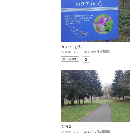
カタクリ説明
by
名無しさん
（
2019
年
5
月
2
日撮影）
いいね
2
園内２
by
名無しさん
（
2019
年
5
月
2
日撮影）