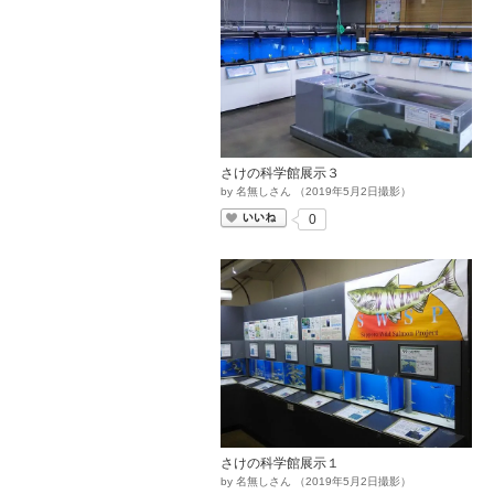
さけの科学館展示３
by
名無しさん
（
2019
年
5
月
2
日撮影）
いいね
0
さけの科学館展示１
by
名無しさん
（
2019
年
5
月
2
日撮影）