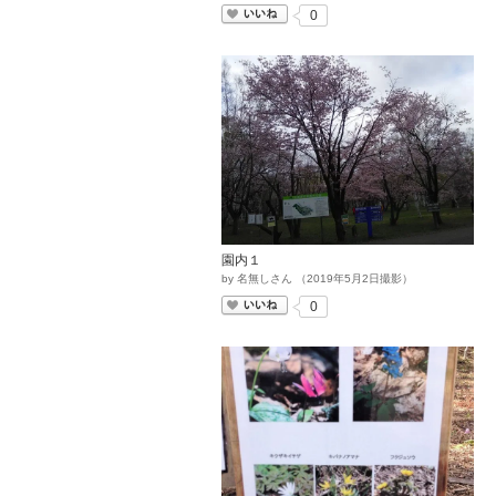
いいね
0
園内１
by
名無しさん
（
2019
年
5
月
2
日撮影）
いいね
0