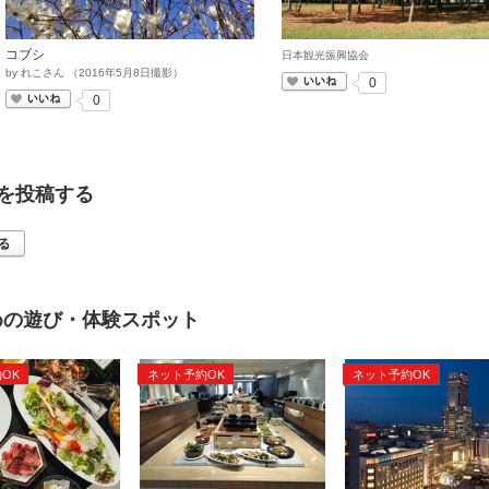
コブシ
日本観光振興協会
by
れこさん
（
2016
年
5
月
8
日撮影）
いいね
0
いいね
0
を投稿する
めの遊び・体験スポット
OK
ネット予約OK
ネット予約OK