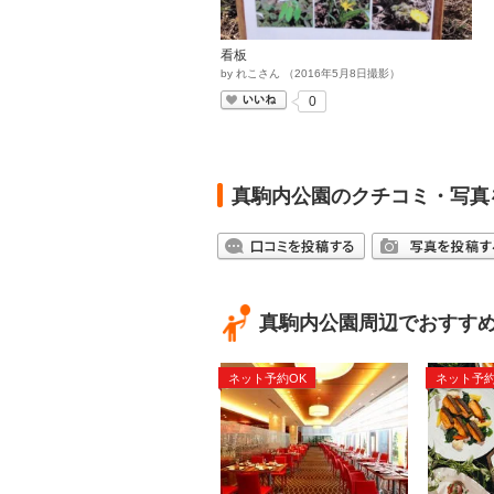
看板
by
れこさん
（
2016
年
5
月
8
日撮影）
いいね
0
真駒内公園のクチコミ・写真
真駒内公園周辺でおすす
ネット予約OK
ネット予約