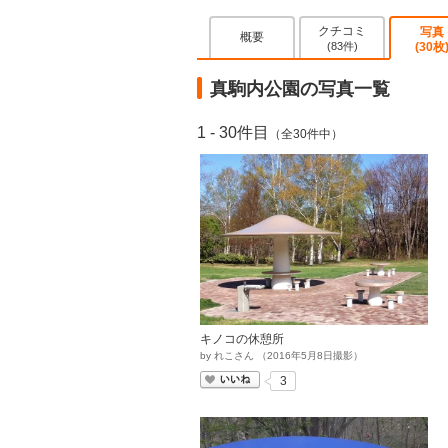
クチコミ
写真
概要
(83件)
(30枚
真駒内公園の写真一覧
1 - 30件目
（全30件中）
キノコの休憩所
by
れこさん
（
2016
年
5
月
8
日撮影）
いいね
3