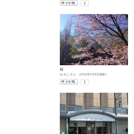
いいね
1
桜
by
れこさん
（
2016
年
5
月
8
日撮影）
いいね
1