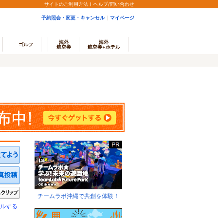
サイトのご利用方法
ヘルプ/問い合わせ
予約照会・変更・キャンセル
マイページ
海外
海外
ゴルフ
航空券
航空券+ホテル
ミを投稿する
写真を投稿する
きたい
クリップ
チームラボ沖縄で共創を体験！
ルする