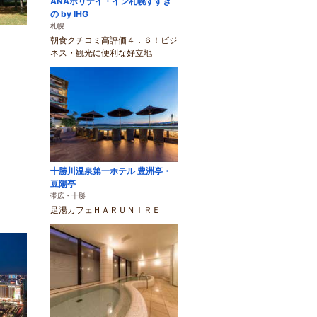
ANAホリデイ・イン札幌すすき
の by IHG
札幌
朝食クチコミ高評価４．６！ビジ
ネス・観光に便利な好立地
十勝川温泉第一ホテル 豊洲亭・
豆陽亭
帯広・十勝
足湯カフェＨＡＲＵＮＩＲＥ