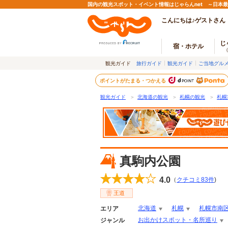
国内の観光スポット・イベント情報はじゃらんnet ～日本
こんにちは♪ゲストさん
じ
宿・ホテル
観光ガイド
旅行ガイド
観光ガイド
ご当地グル
ポイントがたまる・つかえる
観光ガイド
＞
北海道の観光
＞
札幌の観光
＞
札幌
真駒内公園
4.0
（
クチコミ
83
件
)
王道
北海道
札幌
札幌市南
エリア
お出かけスポット・名所巡り
ジャンル