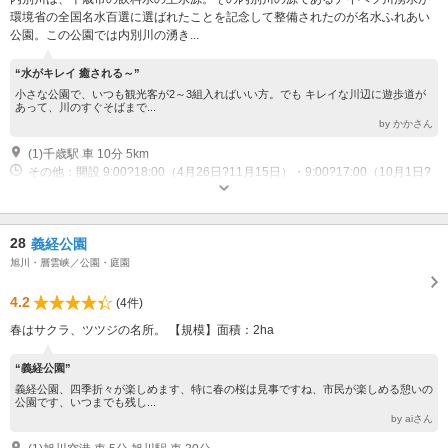
環境省の全国名水百選に選ばれたことを記念して整備されたのが名水ふれあい
公園。この公園では内別川の湧き...
“水がキレイ 癒される～”
小さな公園で、いつも観光客が2～3組入ればいい方。でも キレイな川辺に遊歩道が
あって、川のすぐそばまで...
by かかさん
(1)千歳駅 車 10分 5km
その他：開設 9:00?18:00（4月26日?11月15日）・9:00?17:00（10月1日?
11月15日） クローズ 11月16日?4月25日
28
義経公園
旭川・層雲峡／公園・庭園
4.2
(4件)
春はサクラ、ツツジの名所。 【規模】面積：2ha
“義経公園”
義経公園、四季折々が楽しめます、特に春の桜は見事ですね、市民が楽しめる憩いの
公園です、いつまでも残し...
by aiさん