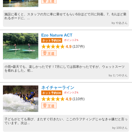
王道
施設に着くと、スタッフの方に車に乗せてもらい5分ほどで川に到着。7、8人ほど乗
れるボードに、...
by やあさん
Ezo Nature ACT
ポイント2％
ネット予約OK
4.9
(137件)
王道
小雨+曇天でも、楽しかったです！7月にしては肌寒かったですが、ウェットスーツ
を着れました。初...
by たつやさん
ネイチャーライン
ポイント2％
ネット予約OK
4.9
(110件)
王道
子どもがとても喜び、またすぐ行きたい、ここのラフティングじゃなきゃ嫌だと言っ
ています。次は...
by 100さん