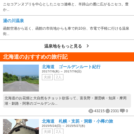
ニセコアンヌプリを中心としたニセコ連峰と、羊蹄山の麓に広がるニセコ。豊
か...
湯の川温泉
函館空港から近く、函館の市街地からも車で約10分、市電で手軽に行ける温泉
街...
温泉地をもっと見る
北海道のおすすめの旅行記
北海道 ゴールデンルート紀行
2017/7/6(木) ～ 2017/7/9(日)
夫婦
2人
北海道のお花畑と大自然をチョット欲張って、富良野・層雲峡・知床・摩周
湖・釧路・阿寒のゴールデンル...
43215
2331
0
北海道 札幌・支笏・洞爺・小樽の旅
2015/5/24(日) ～ 2015/5/27(水)
夫婦
2人