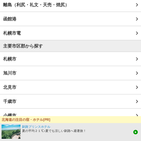
離島（利尻・礼文・天売・焼尻）
函館港
札幌市電
主要市区郡から探す
札幌市
旭川市
北見市
千歳市
小樽市
北海道の注目の宿・ホテル[PR]
釧路プリンスホテル
市区郡一覧(PC)
夏の平均２１℃♪夏でも涼しい釧路へ避暑旅！