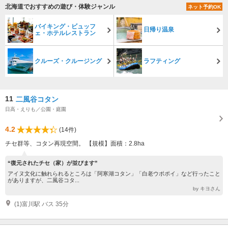
北海道でおすすめの遊び・体験ジャンル
ネット予約OK
バイキング・ビュッフ
日帰り温泉
ェ・ホテルレストラン
クルーズ・クルージング
ラフティング
11
二風谷コタン
日高・えりも／公園・庭園
4.2
(14件)
チセ群等、コタン再現空間。 【規模】面積：2.8ha
“復元されたチセ（家）が並びます”
アイヌ文化に触れられるところは「阿寒湖コタン」「白老ウポポイ」など行ったこと
がありますが、二風谷コタ...
by キヨさん
(1)富川駅 バス 35分