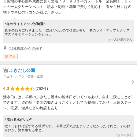
市街地の中心部を東西に貫く面積７８．９０１平方メートル・全長約１．５ｋ
ｍの一大グリーンベルト。噴水・彫刻・花壇で美しく彩られ、春から秋には名
物トウキビのワゴンが並ぶ。さっ...
“冬のライトアップが綺麗”
真冬の12月に行きました 12月だったので積雪が有り 冬のライトアップとクリス
マスイルミネーションを行っ...
by 一人旅最高さん
(1)札幌駅から徒歩で
王道
ふきだし公園
ニセコ・ルスツ／公園・庭園
4.3
(762件)
湧水口には、羊蹄のふきだし湧水の給水口がいくつもあり、自由に汲むことが
できます。道の駅「名水の郷きょうごく」としても整備しており、三角ステー
ジ、売店、遊具などの施設もあり...
“流れる水がいい”
近くに行けば必ず寄る場所です。 今回は天気はあまりよくなかったけれど、そのお
かげか、流れ落ちる水と、...
by taroさん