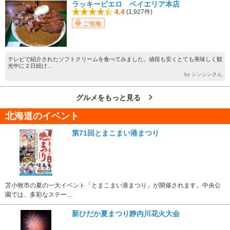
ラッキーピエロ ベイエリア本店
4.4
(1,927件)
ご当地
テレビで紹介されたソフトクリームを食べてみました。値段も安くとても美味しく観
光中に２日続け...
by シンシンさん
グルメをもっと見る
北海道のイベント
第71回とまこまい港まつり
苫小牧市の夏の一大イベント「とまこまい港まつり」が開催されます。中央公
園では、多彩なステー...
新ひだか夏まつり静内川花火大会