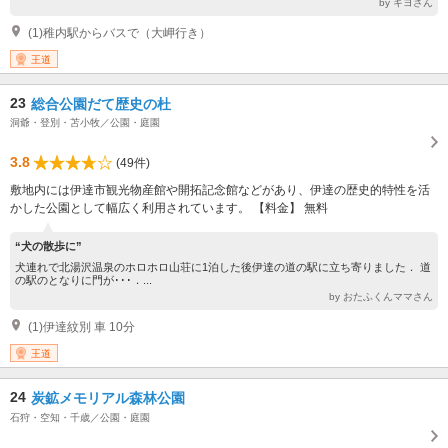
by キヨさん
(1)稚内駅からバスで（大岬行き）
王道
23
総合公園だて歴史の杜
洞爺・登別・苫小牧／公園・庭園
3.8
(49件)
敷地内には伊達市観光物産館や開拓記念館などがあり、伊達の歴史的特性を活
かした公園として幅広く利用されています。 【料金】 無料
“犬の散歩に”
犬連れで北湯沢温泉のホロホロ山荘に1泊した後伊達の道の駅に立ち寄りました． 道
の駅のとなりに門が･･･．...
by おたふくんママさん
(1)伊達紋別 車 10分
王道
24
炭鉱メモリアル森林公園
石狩・空知・千歳／公園・庭園