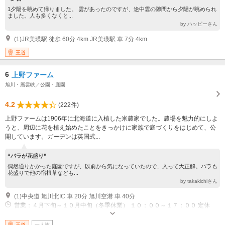
1夕陽を眺めて帰りました。 雲があったのですが、途中雲の隙間から夕陽が眺められ
ました。人も多くなくと...
by ハッピーさん
(1)JR美瑛駅 徒歩 60分 4km JR美瑛駅 車 7分 4km
王道
6
上野ファーム
旭川・層雲峡／公園・庭園
4.2
(222件)
上野ファームは1906年に北海道に入植した米農家でした。農場を魅力的にしよ
うと、周辺に花を植え始めたことをきっかけに家族で庭づくりをはじめて、公
開しています。ガーデンは英国式...
“バラが花盛り”
偶然通りかかった庭園ですが、以前から気になっていたので、入って大正解。バラも
花盛りで他の宿根草なども...
by takakichiさん
(1)中央道 旭川北IC 車 20分 旭川空港 車 40分
営業：４月下旬～１０月中旬（冬季休業） １０：００～１７：００ 定休
日：期間中無休
王道
一人旅