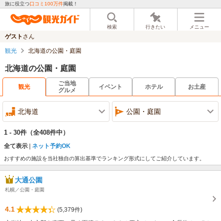
旅に役立つ
口コミ100万件
掲載！
検索
行きたい
メニュー
ゲスト
さん
観光
北海道の公園・庭園
北海道の公園・庭園
ご当地
観光
イベント
ホテル
お土産
グルメ
北海道
公園・庭園
1 - 30件
（全408件中）
全て表示
ネット予約OK
おすすめの施設を当社独自の算出基準でランキング形式にしてご紹介しています。
大通公園
札幌／公園・庭園
4.1
(5,379件)