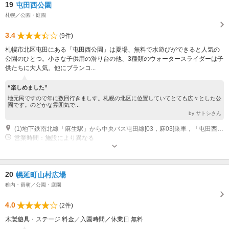
19
屯田西公園
札幌／公園・庭園
3.4
(9件)
札幌市北区屯田にある「屯田西公園」は夏場、無料で水遊びができると人気の
公園のひとつ。小さな子供用の滑り台の他、3種類のウォータースライダーは子
供たちに大人気。他にブランコ...
“楽しめました”
地元民ですので年に数回行きましす。札幌の北区に位置していてとても広々とした公
園です。のどかな雰囲気で...
by サトシさん
(1)地下鉄南北線「麻生駅」から中央バス屯田線[03，麻03]乗車，「屯田西公園」下車，徒歩1分
営業時間：施設により異なる
20
幌延町山村広場
稚内・留萌／公園・庭園
4.0
(2件)
木製遊具・ステージ 料金／入園時間／休業日 無料