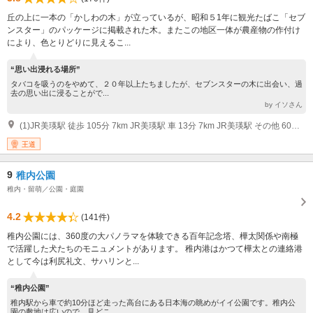
丘の上に一本の「かしわの木」が立っているが、昭和５1年に観光たばこ「セブ
ンスター」のパッケージに掲載された木。またこの地区一体が農産物の作付け
により、色とりどりに見えるこ...
“思い出浸れる場所”
タバコを吸うのをやめて、２０年以上たちましたが、セブンスターの木に出会い、過
去の思い出に浸ることがで...
by イソさん
(1)JR美瑛駅 徒歩 105分 7km JR美瑛駅 車 13分 7km JR美瑛駅 その他 60分 7km レンタサイクル
王道
9
稚内公園
稚内・留萌／公園・庭園
4.2
(141件)
稚内公園には、360度の大パノラマを体験できる百年記念塔、樺太関係や南極
で活躍した犬たちのモニュメントがあります。 稚内港はかつて樺太との連絡港
として今は利尻礼文、サハリンと...
“稚内公園”
稚内駅から車で約10分ほど走った高台にある日本海の眺めがイイ公園です。稚内公
園の敷地は広いので、見どこ...