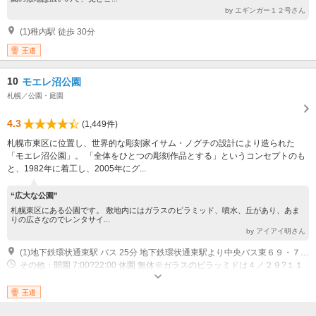
by エギンガー１２号さん
(1)稚内駅 徒歩 30分
王道
10
モエレ沼公園
札幌／公園・庭園
4.3
(1,449件)
札幌市東区に位置し、世界的な彫刻家イサム・ノグチの設計により造られた
「モエレ沼公園」。 「全体をひとつの彫刻作品とする」というコンセプトのも
と、1982年に着工し、2005年にグ...
“広大な公園”
札幌東区にある公園です。 敷地内にはガラスのピラミッド、噴水、丘があり、あま
りの広さなのでレンタサイ...
by アイアイ明さん
(1)地下鉄環状通東駅 バス 25分 地下鉄環状通東駅より中央バス東６９・７９乗車、「モエレ公園東口」から徒歩１０分 札幌市街地 車 30分 国道12号、国道275号、道道89号線（環状通）を経由し三角点通を中沼方面に進む
その他：開園 7:00?22:00 休園 無休※ガラスのピラッミドは４／２９?１１
／３の毎月第１月曜日・１１／４?４／２８の毎週月曜日及び年末年始
王道