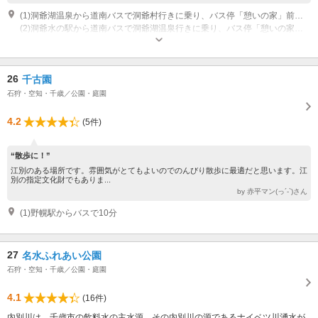
(1)洞爺湖温泉から道南バスで洞爺村行きに乗り、バス停「憩いの家」前か「浮見堂前」で下車
(2)洞爺水の駅から道南バスで洞爺湖温泉行きに乗り、バス停「憩いの家」前か「浮見堂前」で下車
休園日：なし。ただし公衆トイレは冬期閉鎖。駐車場も除雪しない。
26
千古園
石狩・空知・千歳／公園・庭園
4.2
(5件)
“散歩に！”
江別のある場所です。雰囲気がとてもよいのでのんびり散歩に最適だと思います。江
別の指定文化財でもありま...
by 赤平マン(っ´-`)さん
(1)野幌駅からバスで10分
27
名水ふれあい公園
石狩・空知・千歳／公園・庭園
4.1
(16件)
内別川は、千歳市の飲料水の主水源。その内別川の源であるナイベツ川湧水が