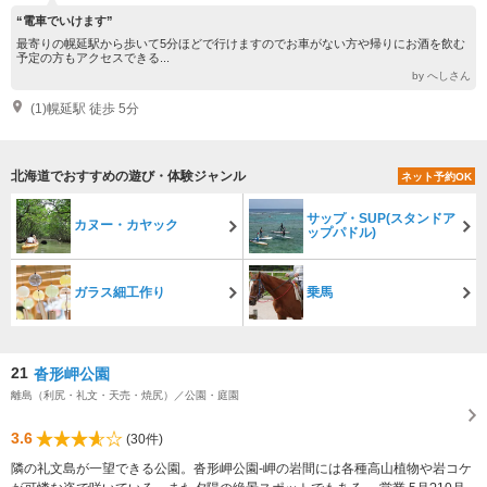
“電車でいけます”
最寄りの幌延駅から歩いて5分ほどで行けますのでお車がない方や帰りにお酒を飲む
予定の方もアクセスできる...
by へしさん
(1)幌延駅 徒歩 5分
北海道でおすすめの遊び・体験ジャンル
ネット予約OK
サップ・SUP(スタンドア
カヌー・カヤック
ップパドル)
ガラス細工作り
乗馬
21
沓形岬公園
離島（利尻・礼文・天売・焼尻）／公園・庭園
3.6
(30件)
隣の礼文島が一望できる公園。沓形岬公園-岬の岩間には各種高山植物や岩コケ