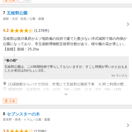
7
五稜郭公園
函館・大沼・松前／公園・庭園
4.2
(1,378件)
五稜郭は徳川幕府がエゾ地防備の目的で建てた数少ない洋式城郭で堀の内側が
公園になっており、市立函館博物館五稜郭分館があり、桜や藤の花が美しい。
【規模】面積：25.2ha
“春の桜”
五稜郭公園は、この時期恒例で寄らしてもらいますが、すこし時期が早いかとおもま
したか初日は5分ちょい2日...
by ヨシさん
(1)函館駅からバスで20分、市電にて五稜郭公園前下車 ※JRご利用の際は五稜郭駅よりも函館駅からが便利
開園時間：五稜郭内 4月～10月：5時～19時、11月～3月：5時～18時
※郭外は常時
王道
8
セブンスターの木
富良野・美瑛・トマム／公園・庭園
3.8
(170件)