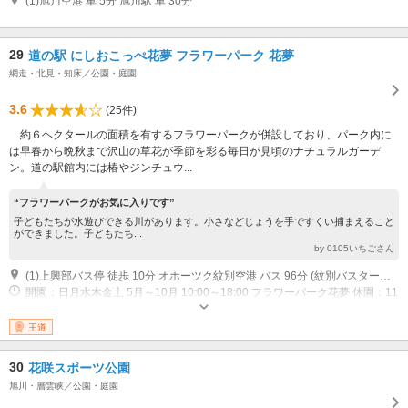
(1)旭川空港 車 5分 旭川駅 車 30分
29
道の駅 にしおこっぺ花夢 フラワーパーク 花夢
網走・北見・知床／公園・庭園
3.6
(25件)
約６ヘクタールの面積を有するフラワーパークが併設しており、パーク内に
は早春から晩秋まで沢山の草花が季節を彩る毎日が見頃のナチュラルガーデ
ン。道の駅館内には椿やジンチュウ...
“フラワーパークがお気に入りです”
子どもたちが水遊びできる川があります。小さなどじょうを手ですくい捕まえること
ができました。子どもたち...
by 0105いちごさん
(1)上興部バス停 徒歩 10分 オホーツク紋別空港 バス 96分 (紋別バスターミナルで乗り換え) 上興部バス停 徒歩 10分 札幌 車 札幌から約20分で道央自動車道札幌IC。道央自動車道札幌ICから士別剣淵IC(約171.1km) そこから、国道40号線経由で名寄市。名寄市から約1時間
開園：日月水木金土 5月～10月 10:00～18:00 フラワーパーク花夢 休園：11
月～4月 フラワーパーク花夢 営業：日月水木金土 5月～10月 10:00～18:00
道の駅花夢 営業：日月水木金土 11月～4月 10:00～17:00 道の駅花夢 休業：
王道
火 年末年始 道の駅花夢
30
花咲スポーツ公園
旭川・層雲峡／公園・庭園