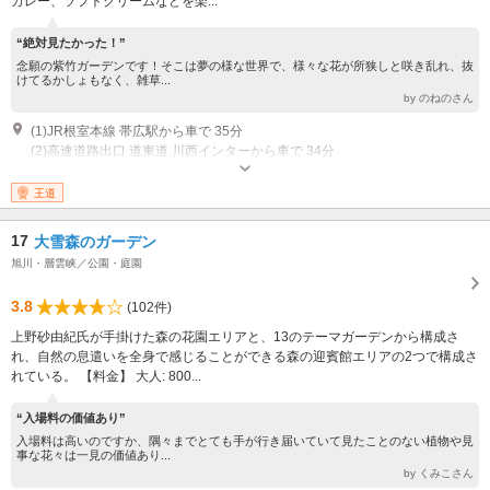
カレー、ソフトクリームなどを楽...
“絶対見たかった！”
念願の紫竹ガーデンです！そこは夢の様な世界で、様々な花が所狭しと咲き乱れ、抜
けてるかしょもなく、雑草...
by のねのさん
(1)JR根室本線 帯広駅から車で 35分
(2)高速道路出口 道東道 川西インターから車で 34分
営業：4月下旬～11月上旬 8:00～18:00 休業：期間中無休
王道
17
大雪森のガーデン
旭川・層雲峡／公園・庭園
3.8
(102件)
上野砂由紀氏が手掛けた森の花園エリアと、13のテーマガーデンから構成さ
れ、自然の息遣いを全身で感じることができる森の迎賓館エリアの2つで構成さ
れている。 【料金】 大人: 800...
“入場料の価値あり”
入場料は高いのですか、隅々までとても手が行き届いていて見たことのない植物や見
事な花々は一見の価値あり...
by くみこさん