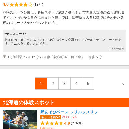
4.0
(13件)
花咲スポーツ公園は，各種スポーツ施設が集合した市内最大規模の総合運動場
です。さわやかな自然に囲まれた旭川では、四季折々の自然環境に合わせた各
種のスポーツ大会やイベントが行...
“テニスコート”
北海道の、旭川市にあります、花咲スポーツ公園では、プールやテニスコートがあ
り、テニスをすることができ...
by aaaさん
(1)旭川駅 バス 15分 バス停「花咲町４丁目下車」 徒歩５分
1
2
3
4
5
＞
北海道の体験スポット
野あそびベース フリルフスリフ
ポイント2％
ネット予約OK
4.9
(276件)