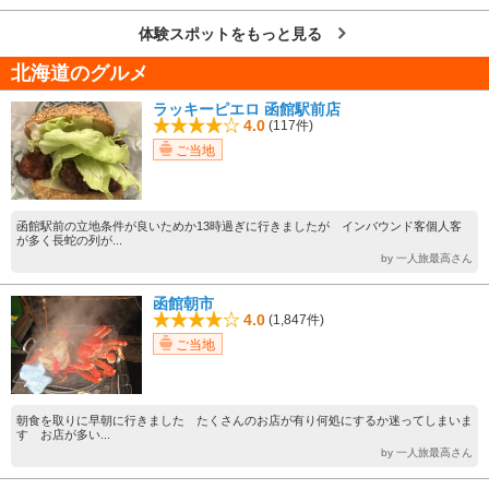
体験スポットをもっと見る
北海道のグルメ
ラッキーピエロ 函館駅前店
4.0
(117件)
ご当地
函館駅前の立地条件が良いためか13時過ぎに行きましたが インバウンド客個人客
が多く長蛇の列が...
by 一人旅最高さん
函館朝市
4.0
(1,847件)
ご当地
朝食を取りに早朝に行きました たくさんのお店が有り何処にするか迷ってしまいま
す お店が多い...
by 一人旅最高さん