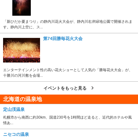
「新ひだか夏まつり」の静内川花火大会が、静内川右岸緑地公園で開催されま
す。静内川上空に、ス...
第74回勝毎花火大会
エンターテインメント性の高い花火ショーとして人気の「勝毎花火大会」が、
十勝川の河川敷を会場...
イベントをもっと見る
北海道の温泉地
定山渓温泉
札幌市から南西に約30km、国道230号を1時間ほど走ると、近代的ホテルや風
情あ...
ニセコの温泉