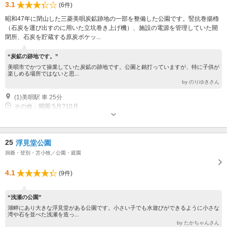
3.1
(6件)
昭和47年に閉山した三菱美唄炭鉱跡地の一部を整備した公園です。竪抗巻揚櫓
（石炭を運び出すのに用いた立坑巻き上げ機）、施設の電源を管理していた開
閉所、石炭を貯蔵する原炭ポケッ...
“炭鉱の跡地です。”
美唄市でかつて操業していた炭鉱の跡地です。公園と銘打っていますが、特に子供が
楽しめる場所ではないと思...
by のりゆきさん
(1)美唄駅 車 25分
その他：開園 5月?10月
25
浮見堂公園
洞爺・登別・苫小牧／公園・庭園
4.1
(9件)
“浅瀬の公園”
湖畔にあり大きな浮見堂がある公園です。小さい子でも水遊びができるように小さな
湾や石を並べた浅瀬を造っ...
by たかちゃんさん