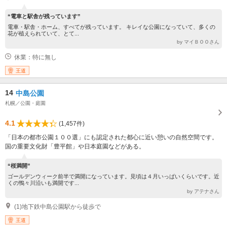
“電車と駅舎が残っています”
電車・駅舎・ホーム、すべてが残っています。 キレイな公園になっていて、多くの
花が植えられていて、とて...
by マイＢＯＯさん
休業：特に無し
王道
14
中島公園
札幌／公園・庭園
4.1
(1,457件)
「日本の都市公園１００選」にも認定された都心に近い憩いの自然空間です。
国の重要文化財「豊平館」や日本庭園などがある。
“桜満開”
ゴールデンウィーク前半で満開になっています。見頃は４月いっぱいくらいです。近
くの鴨々川沿いも満開です...
by アテナさん
(1)地下鉄中島公園駅から徒歩で
王道