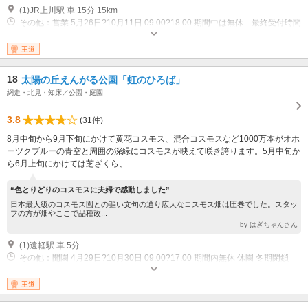
(1)JR上川駅 車 15分 15km
その他：営業 5月26日?10月11日 09:00?18:00 期間中は無休 最終受付時間
17：00
王道
18
太陽の丘えんがる公園「虹のひろば」
網走・北見・知床／公園・庭園
3.8
(31件)
8月中旬から9月下旬にかけて黄花コスモス、混合コスモスなど1000万本がオホ
ーツクブルーの青空と周囲の深緑にコスモスが映えて咲き誇ります。5月中旬か
ら6月上旬にかけては芝ざくら、...
“色とりどりのコスモスに夫婦で感動しました”
日本最大級のコスモス園との謳い文句の通り広大なコスモス畑は圧巻でした。スタッ
フの方が畑やここで品種改...
by はぎちゃんさん
(1)遠軽駅 車 5分
その他：開園 4月29日?10月30日 09:00?17:00 期間内無休 休園 冬期閉鎖
王道