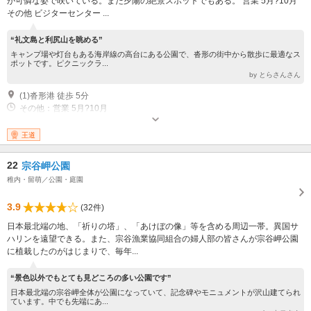
が可憐な姿で咲いている。また夕陽の絶景スポットでもある。 営業 5月?10月
その他 ビジターセンター ...
“礼文島と利尻山を眺める”
キャンプ場や灯台もある海岸線の高台にある公園で、沓形の街中から散歩に最適なス
ポットです。ピクニックラ...
by とらさんさん
(1)沓形港 徒歩 5分
その他：営業 5月?10月
王道
22
宗谷岬公園
稚内・留萌／公園・庭園
3.9
(32件)
日本最北端の地、「祈りの塔」、「あけぼの像」等を含める周辺一帯。異国サ
ハリンを遠望できる。また、宗谷漁業協同組合の婦人部の皆さんが宗谷岬公園
に植栽したのがはじまりで、毎年...
“景色以外でもとても見どころの多い公園です”
日本最北端の宗谷岬全体が公園になっていて、記念碑やモニュメントが沢山建てられ
ています。中でも先端にあ...