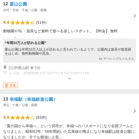
12
栗山公園
石狩・空知・千歳／公園・庭園
4.4
(51件)
動物園やSL・遊具など無料で遊べる楽しいスポット。 【料金】 無料
“年間10万人が訪れる公園”
栗山公園は年間10万人以上が訪れると言われているようで、公園内は遊具や散策路
をはじめ、無料動物園や昆虫...
by ヤーレンズちゃんさん
(1)JR栗山駅 車 5分
その他：開園時間 4月29日?11月3日 9:00?17:00
王道
13
幸福駅（幸福鉄道公園）
帯広・十勝／公園・庭園
4.0
(93件)
「愛の国から幸福へ」という切符が、幸福へのパスポートになり全国ブームと
なりました。昭和62年、58年間続いた広尾線が廃止になり幸福駅は鉄道公園に
なりましたが、今でも根強い人気...