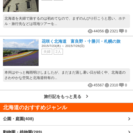
北海道を夫婦で旅するのは初めてなので、まずのんびり行こうと思い、ホテ
ル・旅行先などは現地ツアーを...
44056
2321
0
花咲く北海道 富良野・十勝川・札幌の旅
2015/7/23(木) ～ 2015/7/26(日)
夫婦
2人
本州はやっと梅雨明けしましたが、まだまだ蒸し暑い日が続く中、北海道の
さわやかな空気と北海道特有の...
45567
2310
0
旅行記をもっと見る
北海道
のおすすめジャンル
公園・庭園(408)
動物園・植物園(289)