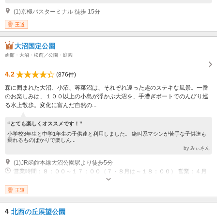
(1)京極バスターミナル 徒歩 15分
王道
大沼国定公園
函館・大沼・松前／公園・庭園
4.2
(876件)
森に囲まれた大沼、小沼、蓴菜沼は、それぞれ違った趣のステキな風景。一番
のお楽しみは、１００以上の小島が浮かぶ大沼を、手漕ぎボートでのんびり巡
る水上散歩。変化に富んだ自然の...
“とても楽しくオススメです！”
小学校3年生と中学1年生の子供達と利用しました。 絶叫系マシンが苦手な子供達も
乗れるものばかりで楽しん...
by みぃさん
(1)JR函館本線大沼公園駅より徒歩5分
営業時間：８：００～１７：００（７・８月は～１８：００） 営業：４月
上旬～１２月初旬（１２月は天候状況により運休日あり）
王道
4
北西の丘展望公園