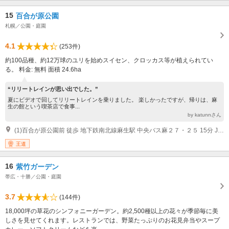
15
百合が原公園
札幌／公園・庭園
4.1
(253件)
約100品種、約12万球のユリを始めスイセン、クロッカス等が植えられてい
る。 料金: 無料 面積 24.6ha
“リリートレインが思い出でした。”
夏にビデオで回してリリートレインを乗りました。 楽しかったですが、帰りは、麻
生の館という喫茶店で食事...
by katunnさん
(1)百合が原公園前 徒歩 地下鉄南北線麻生駅 中央バス麻２７・２５ 15分 JR札幌駅 列車 20分 百合が原駅 徒歩 6分
王道
16
紫竹ガーデン
帯広・十勝／公園・庭園
3.7
(144件)
18,000坪の草花のシンフォニーガーデン。約2,500種以上の花々が季節毎に美
しさを見せてくれます。レストランでは、野菜たっぷりのお花見弁当やスープ