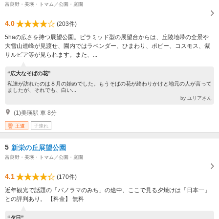
富良野・美瑛・トマム／公園・庭園
4.0
(203件)
5haの広さを持つ展望公園。ピラミッド型の展望台からは、丘陵地帯の全景や
大雪山連峰が見渡せ、園内ではラベンダー、ひまわり、ポピー、コスモス、紫
サルビア等が見られます。また、...
“広大なそばの花”
私達が訪れたのは８月の始めでした。もうそばの花が終わりかけと地元の人が言って
ましたが、それでも、白い...
by ユリアさん
(1)美瑛駅 車 8分
王道
子連れ
5
新栄の丘展望公園
富良野・美瑛・トマム／公園・庭園
4.1
(170件)
近年観光で話題の「パノラマのみち」の途中、ここで見る夕焼けは「日本一」
との評判あり。 【料金】 無料
“夕日”