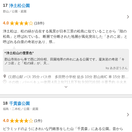
17
浄土松公園
郡山／公園・庭園
4.0
(18件)
浄土松は、松の緑が点在する風景が日本三景の松島に似ていることから「陸の
松島」と呼ばれている。 断層で分断された地層が風化突出した「きのこ岩」と
呼ばれる白亜の奇岩があり、県...
“浄土松山の雪景色”
郡山市街から車で西に20分程、田園地帯の外れにある公園です。凝灰岩の奇岩「キ
ノコ岩」と「松の緑」が、天...
by あきぼうさん
(1)郡山駅 バス 35分 バス停 多田野小学校 徒歩 10分 郡山南IC 車 15分 郡山駅 車 25分
その他：バーベキュー使用 4月上旬?11月下旬 9:00?16:00 ※要予約 ※火木
定休日
18
千貫森公園
福島・二本松／公園・庭園
4.0
(1件)
ピラミッドのようにきれいな円錐形をした山「千貫森」にある公園。昔から