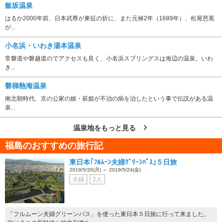
飯坂温泉
はるか2000年前、日本武尊が東征の折に、また元禄2年（1689年）、松尾芭蕉
が...
小名浜・いわき湯本温泉
常磐道や磐越道のでアクセスも良く、小名浜スプリングスは海辺の温泉。いわ
き...
磐梯熱海温泉
南北朝時代、京の公家の娘・萩姫が不治の病を治したという事で伝説がある温
泉...
温泉地をもっと見る
福島のおすすめの旅行記
東日本｢ﾌﾙﾑｰﾝ夫婦ｸﾞﾘｰﾝﾊﾟｽ｣５日旅
2019/5/20(月) ～ 2019/5/24(金)
夫婦
2人
「フルムーン夫婦グリーンパス」を使った東日本５日旅に行って来ました。