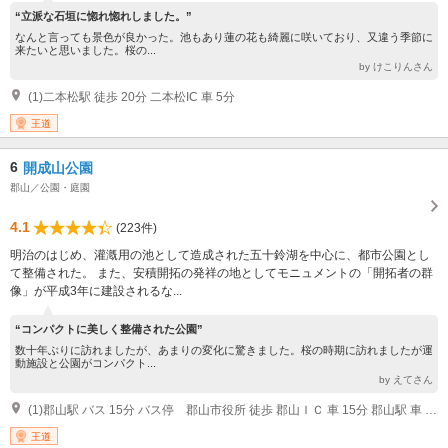
“立派な石垣に惚れ惚れしました。”
なんと言っても景色が良かった。池もあり蓮の花も綺麗に咲いており、又違う季節に
来たいと思いました。桜の...
by けこりんさん
(1)二本松駅 徒歩 20分 二本松IC 車 5分
王道
6
開成山公園
郡山／公園・庭園
4.1
(223件)
明治のはじめ、灌漑用の池として造成された五十鈴湖を中心に、都市公園とし
て整備された。 また、安積開拓の発祥の地としてモニュメントの「開拓者の群
像」が平成3年に建設されるな...
“コンパクトに美しく整備された公園”
数十年ぶりに訪れましたが、あまりの変化に驚きました。桜の時期に訪れましたが運
動施設と公園がコンパクト...
by えてさん
(1)郡山駅 バス 15分 バス停 郡山市役所 徒歩 郡山ＩＣ 車 15分 郡山駅 車 10分
王道