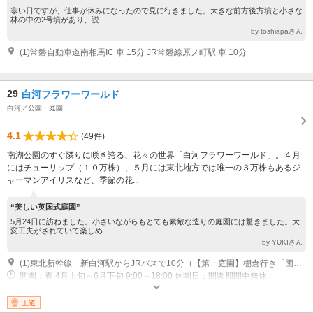
寒い日ですが、仕事が休みになったので見に行きました。大きな前方後方墳と小さな
林の中の2号墳があり、説...
by toshiapaさん
(1)常磐自動車道南相馬IC 車 15分 JR常磐線原ノ町駅 車 10分
29
白河フラワーワールド
白河／公園・庭園
4.1
(49件)
南湖公園のすぐ隣りに咲き誇る、花々の世界「白河フラワーワールド」。４月
にはチューリップ（１０万株）、５月には東北地方では唯一の３万株もあるジ
ャーマンアイリスなど、季節の花...
“美しい英国式庭園”
5月24日に訪ねました。小さいながらもとても素敵な造りの庭園には驚きました。大
変工夫がされていて楽しめ...
by YUKIさん
(1)東北新幹線 新白河駅からJRバスで10分（【第一庭園】棚倉行き「団地前」下車徒歩5分）
開園：春 4月上旬～6月下旬 9:00～18:00 休園日：開園期間中無休
専用駐車場あり（無料）120台
王道