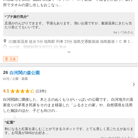
所でタオルの貸し出しもおこなっ...
“プチ旅行気分”
足湯がのんびりできます。 手湯もあります。 熱いお湯ですが、飯坂温泉にきたら当
たり前とてもいいです。
by いづみさん
(1)飯坂温泉 徒歩 5分 福島駅 列車 23分 福島交通飯坂線 福島飯坂ＩＣ 車 10分
その他：開館時間 9:00?21:00 無休
王道
26
白河関の森公園
白河／公園・庭園
4.1
(13件)
白河関跡に隣接した、木と土のぬくもりがいっぱいの公園です。 白河地方の直
家造りの茅葺き民家をそのまま移築した「ふるさとの家」や、自然環境を活用
した施設のほか、子ども向けの...
“紅葉”
秋になると紅葉を楽しむことができるスポットです。とても美しく見ごたえがありま
す。お写真がSNSがお好き...
by いわとびちゃんさん