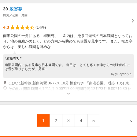
30
翠楽苑
白河／公園・庭園
4.3
(14件)
南湖公園の一角にある「翠楽苑」。 園内は、池泉回遊式の日本庭園となってお
り、池の曲線が美しく、どの方向から眺めても借景が見事です。 また、松楽亭
からは、美しい庭園を眺めな...
“紅葉狩り”
南湖公園内にある見事な日本庭園です。 当日は、とても寒く会津からの移動途中に
は雪が降りましたが、見事...
by yu‐cyanさん
(1)東北新幹線 新白河駅 JRバス 10分 棚倉行き 「南湖公園」 徒歩 10分 東北道 白河IC 車 20分
その他：開園時間 4月?11月 9:00?17:00 開園時間 12月?3月 9:00?16:30 休
園日 12月?2月 第2水曜日、3月・7月 第2水曜日・木曜日（祝日の場合翌
日）、年末年始
1
2
3
4
5
＞