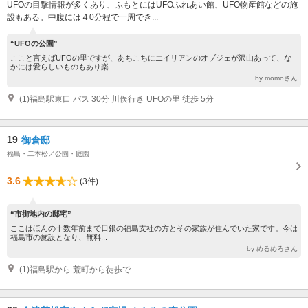
UFOの目撃情報が多くあり、ふもとにはUFOふれあい館、UFO物産館などの施
設もある。中腹には４0分程で一周でき...
“UFOの公園”
ここと言えばUFOの里ですが、あちこちにエイリアンのオブジェが沢山あって、な
かには愛らしいものもあり楽...
by momoさん
(1)福島駅東口 バス 30分 川俣行き UFOの里 徒歩 5分
19
御倉邸
福島・二本松／公園・庭園
3.6
(3件)
“市街地内の邸宅”
ここはほんの十数年前まで日銀の福島支社の方とその家族が住んでいた家です。今は
福島市の施設となり、無料...
by めるめろさん
(1)福島駅から 荒町から徒歩で