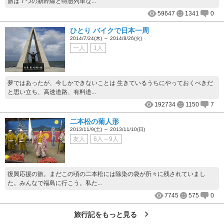
旅は７つの新幹線と特急列車な...
59647
1341
0
ひとり バイクで日本一周
2014/7/24(木) ～ 2014/8/26(火)
一人
1人
夢ではあったが、今しかできないことは 生きているうちにやっておくべきだ
と思い立ち、高速道路、有料道...
192734
1150
7
二本松の菊人形
2013/11/9(土) ～ 2013/11/10(日)
友人
6人～9人
復興応援の旅。まだこの頃の二本松には除染の袋が所々に残されていまし
た。みんなで福島に行こう。私た...
7745
575
0
旅行記をもっと見る