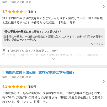
福島・二本松／公園・庭園
3.7
(18件)
浄土平周辺の自然や歴史を展示などで分かりやすく解説している。野外の自然
と直に接するきっかけを作るための施設。 【料金】 無料
“浄土平観光の最初に立ち寄るといいと思います”
駐車場の一番奥、一切経山の登山口や湿原の近くにあります。無料で利用でき吾妻小
富士の登山コースや一切経...
by キヨさん
(1)福島西ＩＣ 車 60分 福島駅 バス 70分
その他：公開 9:00?16:00 最終入館15:45 休業 冬 スカイライン閉鎖期間(11
月中旬?4月上旬)
5
福島県立霞ヶ城公園（国指定史跡二本松城跡）
福島・二本松／公園・庭園
4.1
(180件)
二本松藩丹羽十万石の居城跡。戊辰戦争で落城、二本松少年隊の悲話を残す。
昭和57年に箕輪門や二階櫓などが再建され、現在は県立自然公園として整備さ
れている。桜、つつじ、紅葉、そ...