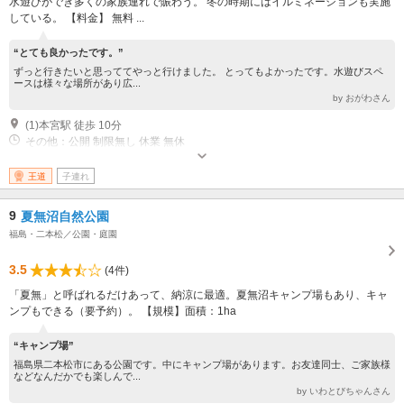
水遊びができ多くの家族連れで賑わう。 冬の時期にはイルミネーションも実施
している。 【料金】 無料 ...
“とても良かったです。”
ずっと行きたいと思っててやっと行けました。 とってもよかったです。水遊びスペ
ースは様々な場所があり広...
by おがわさん
(1)本宮駅 徒歩 10分
その他：公開 制限無し 休業 無休
王道
子連れ
9
夏無沼自然公園
福島・二本松／公園・庭園
3.5
(4件)
「夏無」と呼ばれるだけあって、納涼に最適。夏無沼キャンプ場もあり、キャ
ンプもできる（要予約）。 【規模】面積：1ha
“キャンプ場”
福島県二本松市にある公園です。中にキャンプ場があります。お友達同士、ご家族様
などなんだかでも楽しんで...
by いわとびちゃんさん