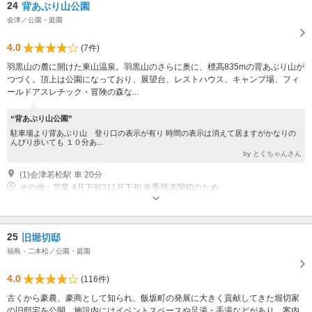
24
背あぶり山公園
会津／公園・庭園
4.0
(7件)
羽黒山の麓に開けた東山温泉。羽黒山のさらに奥に、標高835mの背あぶり山が
つづく。頂上は公園になっており、展望台、レストハウス、キャンプ場、フィ
ールドアスレチック・冒険の森な...
“背あぶり山公園”
駐車場より背あぶり山 登り口の表示が有り 時間の表示は消えて居ますがかなりの
んびり歩いても １０分あ...
by とくちゃんさん
(1)会津若松駅 車 20分
その他：営業 4月下旬?11月下旬 冬季県道閉鎖のため
25
旧堀切邸
福島・二本松／公園・庭園
4.0
(116件)
古くから豪農、豪商として知られ、飯坂町の発展に大きく貢献してきた堀切家
の旧邸宅を公開。施設内にはイベントスペースや足湯・手湯などがあり、案内