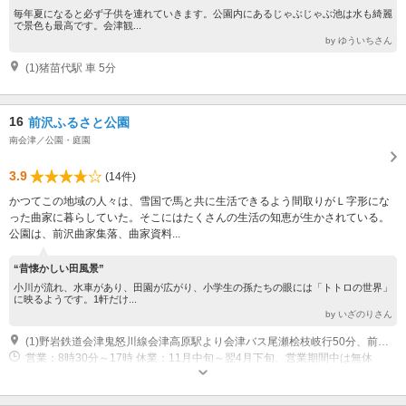
毎年夏になると必ず子供を連れていきます。公園内にあるじゃぶじゃぶ池は水も綺麗
で景色も最高です。会津観...
by ゆういちさん
(1)猪苗代駅 車 5分
16
前沢ふるさと公園
南会津／公園・庭園
3.9
(14件)
かつてこの地域の人々は、雪国で馬と共に生活できるよう間取りがＬ字形にな
った曲家に暮らしていた。そこにはたくさんの生活の知恵が生かされている。
公園は、前沢曲家集落、曲家資料...
“昔懐かしい田風景”
小川が流れ、水車があり、田園が広がり、小学生の孫たちの眼には「トトロの世界」
に映るようです。1軒だけ...
by いざのりさん
(1)野岩鉄道会津鬼怒川線会津高原駅より会津バス尾瀬桧枝岐行50分、前沢向より徒歩1分
営業：8時30分～17時 休業：11月中旬～翌4月下旬、営業期間中は無休