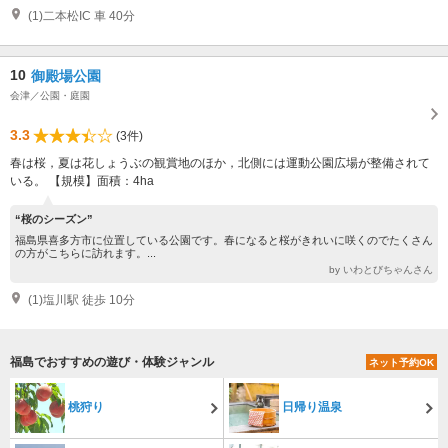
(1)二本松IC 車 40分
10
御殿場公園
会津／公園・庭園
3.3
(3件)
春は桜，夏は花しょうぶの観賞地のほか，北側には運動公園広場が整備されて
いる。 【規模】面積：4ha
“桜のシーズン”
福島県喜多方市に位置している公園です。春になると桜がきれいに咲くのでたくさん
の方がこちらに訪れます。...
by いわとびちゃんさん
(1)塩川駅 徒歩 10分
福島でおすすめの遊び・体験ジャンル
ネット予約OK
桃狩り
日帰り温泉