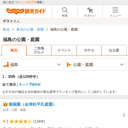
旅に役立つ
口コミ100万件
掲載！
検索
行きたい
メニュー
ゲスト
さん
観光
東北の公園・庭園
福島の公園・庭園
福島の公園・庭園
ご当地
観光
イベント
ホテル
お土産
グルメ
福島
公園・庭園
1 - 30件
（全129件中）
全て表示
ネット予約OK
おすすめの施設を当社独自の算出基準でランキング形式にしてご紹介しています。
御薬園（会津松平氏庭園）
会津／公園・庭園
4.1
(134件)