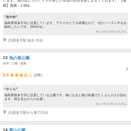
います。池のほとりのアヤメが美しい水辺の景色を楽しませてくれます。 【規
模】面積：1.8ha
“あやめ”
福島県喜多方市に位置しています。アヤメがとても綺麗なので、ぜひシーズン中をお
勧めしたいです。SNSやお...
by いわとびちゃんさん
(1)喜多方駅 徒歩 20分
13
泡の巻公園
会津／公園・庭園
3.5
(2件)
“さくら”
福島県喜多方市に位置している公園です。春になると桜が綺麗でたくさんの人が訪れ
ます。桜を見ながらのお散...
by いわとびちゃんさん
(1)喜多方駅から車で25分
14
雷山公園