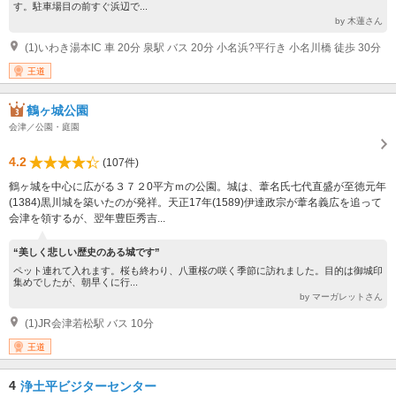
す。駐車場目の前すぐ浜辺で...
by 木蓮さん
(1)いわき湯本IC 車 20分 泉駅 バス 20分 小名浜?平行き 小名川橋 徒歩 30分
王道
鶴ヶ城公園
会津／公園・庭園
4.2
(107件)
鶴ヶ城を中心に広がる３７２0平方ｍの公園。城は、葦名氏七代直盛が至徳元年
(1384)黒川城を築いたのが発祥。天正17年(1589)伊達政宗が葦名義広を追って
会津を領するが、翌年豊臣秀吉...
“美しく悲しい歴史のある城です”
ペット連れて入れます。桜も終わり、八重桜の咲く季節に訪れました。目的は御城印
集めでしたが、朝早くに行...
by マーガレットさん
(1)JR会津若松駅 バス 10分
王道
4
浄土平ビジターセンター