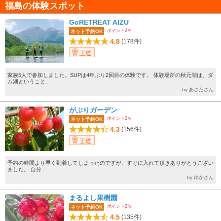
福島の体験スポット
GoRETREAT AIZU
ポイント2％
ネット予約OK
4.8
(178件)
王道
家族5人で参加しました。SUPは4年ぶり2回目の体験です。 体験場所の秋元湖は、ダ
ム湖ということ...
by あさたさん
がぶりガーデン
ポイント2％
ネット予約OK
4.3
(156件)
王道
予約の時間より早く到着してしまったのですが、すぐに入れて頂きありがとうござい
ました。 自分...
by ゆかさん
まるよし果樹園
ポイント2％
ネット予約OK
4.5
(135件)