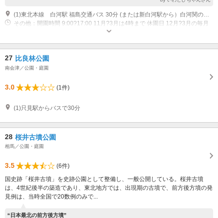
(1)東北本線 白河駅 福島交通バス 30分 (または新白河駅から）白河関の森公園行き乗車 「白河関の森公園」 徒歩 1分 東北自動車道白河ICから車約40分
その他：開園時間 9:00?17:00 11月?3月は4時まで 休園日 12月?3月の毎月
第2水曜日 年末年始（12月28日?1月3日）
27
比良林公園
南会津／公園・庭園
3.0
(1件)
(1)只見駅からバスで30分
28
桜井古墳公園
相馬／公園・庭園
3.5
(6件)
国史跡「桜井古墳」を史跡公園として整備し、一般公開している。桜井古墳
は、4世紀後半の築造であり、東北地方では、出現期の古墳で、前方後方墳の発
見例は、当時全国で20数例のみで...
“日本最北の前方後方墳”