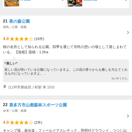
21
夜の森公園
相馬／公園・庭園
4.0
(16件)
桜の名所として知られる公園。四季を通じて市民の憩いの場として親しまれて
いる。 【規模】面積：1.0ha
“美しい”
美しい花が咲いている公園になっていますよ。この花の香りからも癒しを与えてくれ
るものになっていますよ。...
by ゆうさん
(1)JR常磐線原ノ町駅 車 10分
22
喜多方市山都森林スポーツ公園
会津／公園・庭園
4.0
(2件)
キャンプ場，遊歩道，フィールドアスレチック，照明付グラウンド，つつじ山