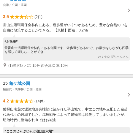
会津／公園・庭園
3.5
(2件)
雷山生活環境保全林内にある。遊歩道がいくつかあるため、豊かな自然の中を
自由に散策することができる。 【規模】面積：0.2ha
“お散歩”
雷雷山生活環境保全林内にある公園です。遊歩道があるので、お散歩をしながら四季
を感じて楽しむことができ...
by いわとびちゃんさん
(1)野沢駅 バス 15分 西会津IC 車 10分
15
亀ケ城公園
猪苗代・表磐梯／公園・庭園
4.2
(14件)
磐梯山南麓の泥流地形突端部に築かれた平山城で、中世この地を支配した猪苗
代氏代々の居城でした。戊辰戦争によって建物等は焼失してしまいましたが、
明治時代に整備され今ではお城山...
“ここのじゃぶじゃぶ池は超穴場”