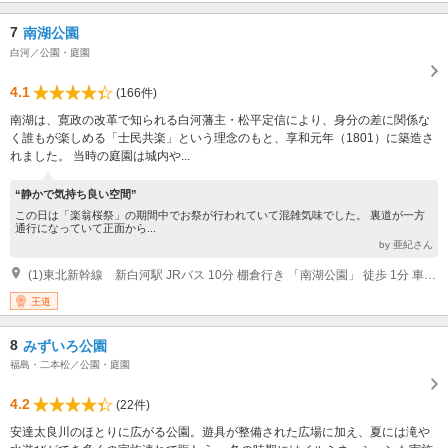
7
南湖公園
白河／公園・庭園
4.1
(166件)
南湖は、寛政の改革で知られる白河藩主・松平定信により、身分の差に関係な
く誰もが楽しめる「士民共楽」という理念のもと、享和元年（1801）に築造さ
れました。 当時の庭園は城内や...
“静かで気持ち良い空間”
この日は「楽翁桜祭」の期間中でお祭が行われていて混雑気味でした。 裏道が一方
通行になっていて正面から...
by 亜紀さん
(1)東北新幹線 新白河駅 JRバス 10分 棚倉行き 「南湖公園」 徒歩 1分 車：東北道白河ICから15分/白河中央スマートICから15分
王道
8
みずいろ公園
福島・二本松／公園・庭園
4.2
(22件)
安達太良川のほとりに広がる公園。遊具が整備された広場に加え、夏には滝や