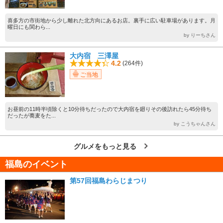
喜多方の市街地から少し離れた北方向にあるお店。裏手に広い駐車場があります。月
曜日にも関わら...
by りーちさん
大内宿 三澤屋
4.2
(264件)
ご当地
お昼前の11時半頃除くと10分待ちだったので大内宿を廻りその後訪れたら45分待ち
だったが蕎麦をた...
by こうちゃんさん
グルメをもっと見る
福島のイベント
第57回福島わらじまつり