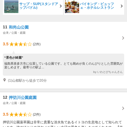
サップ・SUP(スタンドア
バイキング・ビュッフ
ップパドル)
ェ・ホテルレストラン
11
和尚山公園
会津／公園・庭園
3.5
(2件)
“景色が綺麗”
福島県喜多方市に位置している公園です。とても眺めが良くのんびりとした雰囲気が
楽しめます。最寄りの駅よ...
by いわとびちゃんさん
(1)山都駅から徒歩で20分
12
押切川公園庭園
会津／公園・庭園
3.5
(2件)
押切川公園薬草園は非常に貴重な淡水魚であるイトヨの生息地として知られて