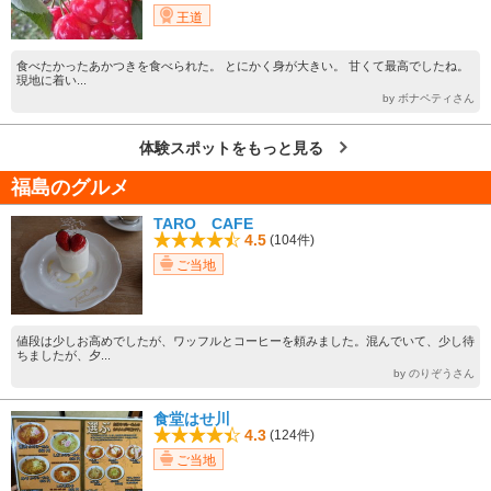
王道
食べたかったあかつきを食べられた。 とにかく身が大きい。 甘くて最高でしたね。
現地に着い...
by ボナペティさん
体験スポットをもっと見る
福島のグルメ
TARO CAFE
4.5
(104件)
ご当地
値段は少しお高めでしたが、ワッフルとコーヒーを頼みました。混んでいて、少し待
ちましたが、夕...
by のりぞうさん
食堂はせ川
4.3
(124件)
ご当地