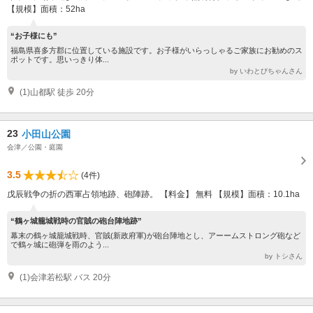
【規模】面積：52ha
“お子様にも”
福島県喜多方郡に位置している施設です。お子様がいらっしゃるご家族にお勧めのス
ポットです。思いっきり体...
by いわとびちゃんさん
(1)山都駅 徒歩 20分
23
小田山公園
会津／公園・庭園
3.5
(4件)
戊辰戦争の折の西軍占領地跡、砲陣跡。 【料金】 無料 【規模】面積：10.1ha
“鶴ヶ城籠城戦時の官賊の砲台陣地跡”
幕末の鶴ヶ城籠城戦時、官賊(新政府軍)が砲台陣地とし、アーームストロング砲など
で鶴ヶ城に砲弾を雨のよう...
by トシさん
(1)会津若松駅 バス 20分