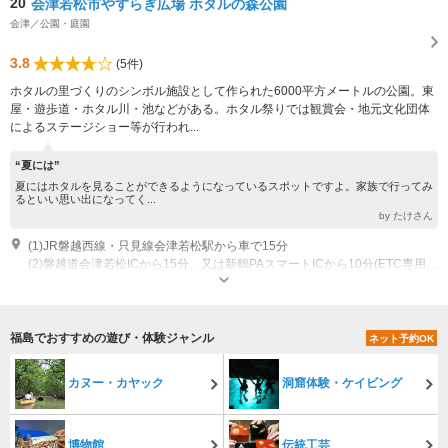
20
会津若松市やすらぎ広場 ホタルの森公園
会津／公園・庭園
3.8
(5件)
ホタルの里づくりのシンボル施設として作られた6000平方メートルの公園。東
屋・遊歩道・ホタル川・池などがある。ホタル祭りでは観賞会・地元文化団体
によるステージショー等が行われ...
“夏には”
夏にはホタルを見ることができるようになっているスポットですよ。家族で行ってみ
るといい思い出になってく...
by たけさん
(1)JR磐越西線・只見線会津若松駅から車で15分
(2)磐越道会津若松ICから15分、又は新鶴PAスマートICから10分(ETC専用出入口、6時～22時)
福島でおすすめの遊び・体験ジャンル
ネット予約OK
カヌー・カヤック
洞窟体験・ケイビング
博物館
伝統工芸