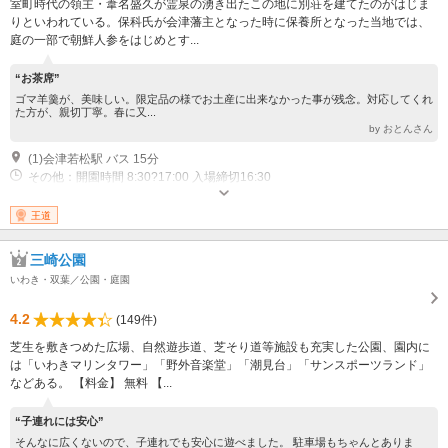
室町時代の領主・葦名盛久が霊泉の湧き出たこの地に別荘を建てたのがはじま
りといわれている。保科氏が会津藩主となった時に保養所となった当地では、
庭の一部で朝鮮人参をはじめとす...
“お茶席”
ゴマ羊羹が、美味しい。限定品の様でお土産に出来なかった事が残念。対応してくれ
た方が、親切丁寧。春に又...
by おとんさん
(1)会津若松駅 バス 15分
その他：開園時間 8:30?17:00 入場締切16:30
王道
三崎公園
いわき・双葉／公園・庭園
4.2
(149件)
芝生を敷きつめた広場、自然遊歩道、芝そり道等施設も充実した公園、園内に
は「いわきマリンタワー」「野外音楽堂」「潮見台」「サンスポーツランド」
などある。 【料金】 無料 【...
“子連れには安心”
そんなに広くないので、子連れでも安心に遊べました。 駐車場もちゃんとありま