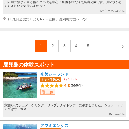
川内川に浮かぶ島と幅20ｍの滝を中心に整備された湯之尾滝公園です。川の水がと
てもきれいで気持ちよかった...
by キャッスルさん
(1)九州道栗野ICよりR268経由、菱刈町方面へ12分
1
2
3
4
5
＞
鹿児島の体験スポット
奄美シーランド
ポイント2％
ネット予約OK
4.8
(550件)
王道
家族4人でシュノーケリング、サップ、ナイトツアーに参加しました。シュノーケリ
ングはウミガメ...
by ちんさん
アマミエンシス