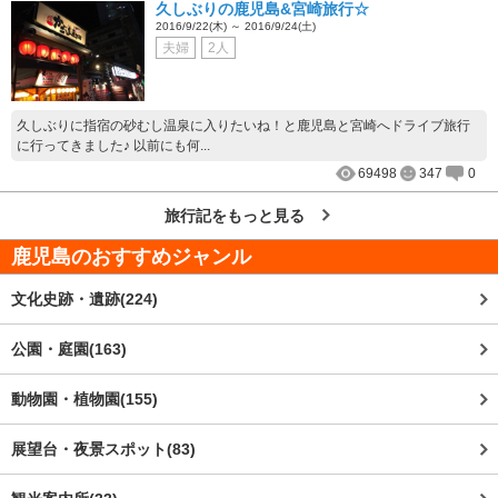
久しぶりの鹿児島&宮崎旅行☆
2016/9/22(木) ～ 2016/9/24(土)
夫婦
2人
久しぶりに指宿の砂むし温泉に入りたいね！と鹿児島と宮崎へドライブ旅行
に行ってきました♪ 以前にも何...
69498
347
0
旅行記をもっと見る
鹿児島
のおすすめジャンル
文化史跡・遺跡(224)
公園・庭園(163)
動物園・植物園(155)
展望台・夜景スポット(83)