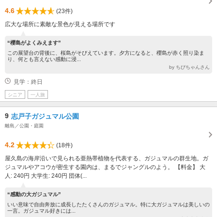
4.6
(23件)
広大な場所に素敵な景色が見える場所です
“櫻島がよくみえます”
この展望台の背後に、桜島がそびえています。夕方になると、櫻島が赤く照り染ま
り、何とも言えない感動に浸...
by ちびちゃんさん
見学：終日
シニア
一人旅
9
志戸子ガジュマル公園
離島／公園・庭園
4.2
(18件)
屋久島の海岸沿いで見られる亜熱帯植物を代表する、ガジュマルの群生地。ガ
ジュマルやアコウが密生する園内は、まるでジャングルのよう。 【料金】 大
人: 240円 大学生: 240円 団体(...
“感動の大ガジュマル”
いい意味で自由奔放に成長したたくさんのガジュマル。特に大ガジュマルは美しいの
一言。ガジュマル好きには...