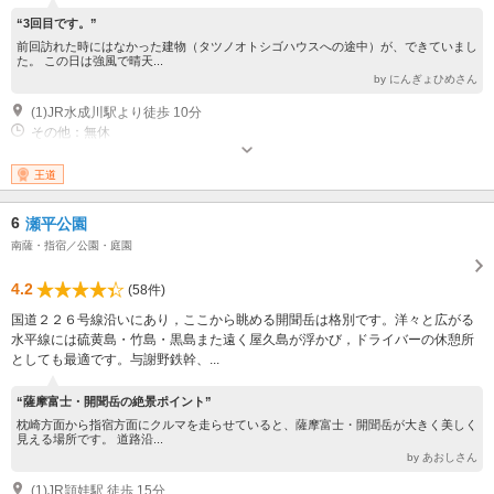
“3回目です。”
前回訪れた時にはなかった建物（タツノオトシゴハウスへの途中）が、できていまし
た。 この日は強風で晴天...
by にんぎょひめさん
(1)JR水成川駅より徒歩 10分
その他：無休
王道
6
瀬平公園
南薩・指宿／公園・庭園
4.2
(58件)
国道２２６号線沿いにあり，ここから眺める開聞岳は格別です。洋々と広がる
水平線には硫黄島・竹島・黒島また遠く屋久島が浮かび，ドライバーの休憩所
としても最適です。与謝野鉄幹、...
“薩摩富士・開聞岳の絶景ポイント”
枕崎方面から指宿方面にクルマを走らせていると、薩摩富士・開聞岳が大きく美しく
見える場所です。 道路沿...
by あおしさん
(1)JR頴娃駅 徒歩 15分