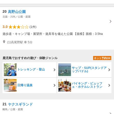
20
高野山公園
北薩・川内／公園・庭園
3.0
(1件)
遊歩道・キャンプ場・展望所・遊具等を備えた公園 【規模】面積：3.5ha
(1)高尾野駅 車 5分
鹿児島でおすすめの遊び・体験ジャンル
ネット予約OK
サップ・SUP(スタンドア
トレッキング・登山
ップパドル)
バイキング・ビュッフ
日帰り温泉
ェ・ホテルレストラン
21
ヤクスギランド
離島／公園・庭園