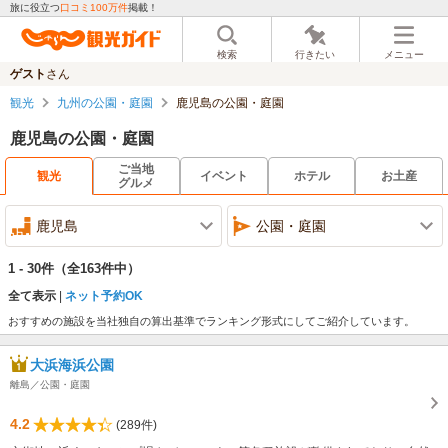
旅に役立つ
口コミ100万件
掲載！
検索
行きたい
メニュー
ゲスト
さん
観光
九州の公園・庭園
鹿児島の公園・庭園
鹿児島の公園・庭園
ご当地
観光
イベント
ホテル
お土産
グルメ
鹿児島
公園・庭園
1 - 30件
（全163件中）
全て表示
ネット予約OK
おすすめの施設を当社独自の算出基準でランキング形式にしてご紹介しています。
大浜海浜公園
離島／公園・庭園
4.2
(289件)