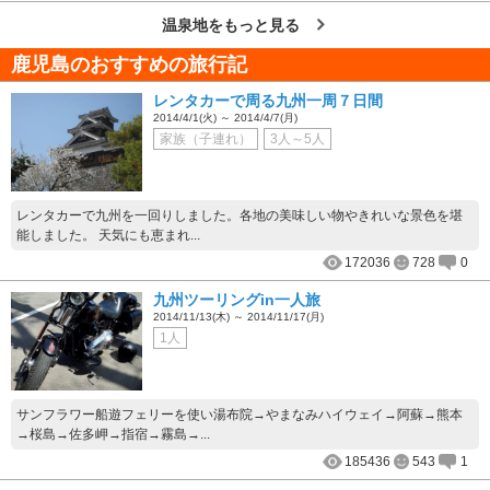
温泉地をもっと見る
鹿児島のおすすめの旅行記
レンタカーで周る九州一周７日間
2014/4/1(火) ～ 2014/4/7(月)
家族（子連れ）
3人～5人
レンタカーで九州を一回りしました。各地の美味しい物やきれいな景色を堪
能しました。 天気にも恵まれ...
172036
728
0
九州ツーリングin一人旅
2014/11/13(木) ～ 2014/11/17(月)
1人
サンフラワー船遊フェリーを使い湯布院→やまなみハイウェイ→阿蘇→熊本
→桜島→佐多岬→指宿→霧島→...
185436
543
1