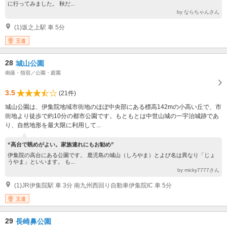
に行ってみました。 秋だ...
by ならちゃんさん
(1)坂之上駅 車 5分
王道
28
城山公園
南薩・指宿／公園・庭園
3.5
(21件)
城山公園は、伊集院地域市街地のほぼ中央部にある標高142mの小高い丘で、市
街地より徒歩で約10分の都市公園です。もともとは中世山城の一宇治城跡であ
り、自然地形を最大限に利用して...
“高台で眺めがよい。家族連れにもお勧め”
伊集院の高台にある公園です。 鹿児島の城山（しろやま）とよび名は異なり「じょ
うやま」といいます。 も...
by micky7777さん
(1)JR伊集院駅 車 3分 南九州西回り自動車伊集院IC 車 5分
王道
29
長崎鼻公園