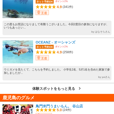
ポイント2％
ネット予約OK
4.9
(341件)
王道
この度もお世話になりまして有難うございました。今回2度目の参加になりますが、
いつもあっとい...
by はなそらさん
OCEANZ - オーシャンズ
ポイント2％
ネット予約OK
4.9
(258件)
王道
ウミガメを見たくて、こちらを予約しました。 小学生2名、5才1名を含めた家族で参
加しましたが...
by yuiさん
体験スポットをもっと見る
鹿児島のグルメ
鳥門米門うまいもん。 谷山店
5.0
(24件)