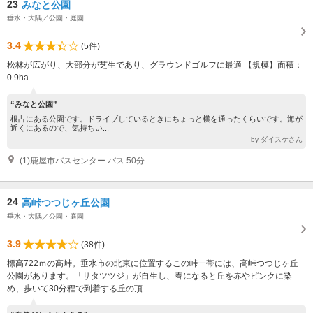
23
みなと公園
垂水・大隅／公園・庭園
3.4
(5件)
松林が広がり、大部分が芝生であり、グラウンドゴルフに最適 【規模】面積：
0.9ha
“みなと公園”
根占にある公園です。ドライブしているときにちょっと横を通ったくらいです。海が
近くにあるので、気持ちい...
by ダイスケさん
(1)鹿屋市バスセンター バス 50分
24
高峠つつじヶ丘公園
垂水・大隅／公園・庭園
3.9
(38件)
標高722ｍの高峠。垂水市の北東に位置するこの峠一帯には、高峠つつじヶ丘
公園があります。「サタツツジ」が自生し、春になると丘を赤やピンクに染
め、歩いて30分程で到着する丘の頂...