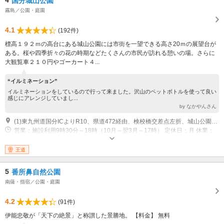
4
国分城山公園
霧島／公園・庭園
4.1
(192件)
標高１９２ｍの高台にある城山公園には市街を一望できる高さ20ｍの展望台が
ある。桜や四季折々の花の時期などたくさんの市民が訪れる憩いの場。さらに
大観覧車２１０円やゴーカート４...
“イルミネーション”
イルミネーションをしているので行って来ました。沢山のペットボトルを使って良い
感じにアレンジしていまし...
by なかやんさん
(1)東九州道国分ICよりR10、県道472経由、検校橋交差点左折、城山公園方面へ5分
営業：施設利用9時30分～18時（10月～翌3月～17時） 定休日：月 休業：
定休日が祝日の場合は翌日休、7月下旬～8月無休
王道
5
番所鼻自然公園
南薩・指宿／公園・庭園
4.2
(91件)
伊能忠敬が「天下の絶景」と称讃した景勝地。 【料金】 無料