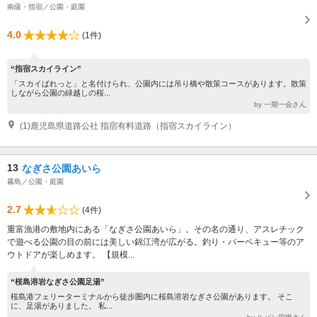
南薩・指宿／公園・庭園
4.0
(1件)
“指宿スカイライン”
「スカイぱれっと」と名付けられ、公園内には吊り橋や散策コースがあります。散策
しながら公園の緑越しの桜...
by 一期一会さん
(1)鹿児島県道路公社 指宿有料道路（指宿スカイライン）
13
なぎさ公園あいら
霧島／公園・庭園
2.7
(4件)
重富漁港の敷地内にある「なぎさ公園あいら」。その名の通り、アスレチック
で遊べる公園の目の前には美しい錦江湾が広がる。釣り・バーベキュー等のア
ウトドアが楽しめます。 【規模...
“桜島溶岩なぎさ公園足湯”
桜島港フェリーターミナルから徒歩圏内に桜島溶岩なぎさ公園があります。 そこ
に、足湯がありました。 私...