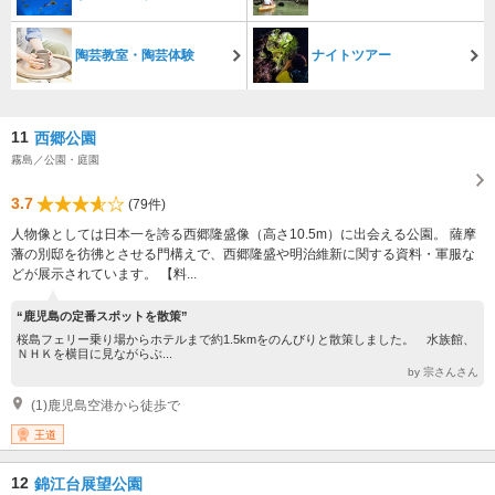
陶芸教室・陶芸体験
ナイトツアー
11
西郷公園
霧島／公園・庭園
3.7
(79件)
人物像としては日本一を誇る西郷隆盛像（高さ10.5m）に出会える公園。 薩摩
藩の別邸を彷彿とさせる門構えで、西郷隆盛や明治維新に関する資料・軍服な
どが展示されています。 【料...
“鹿児島の定番スポットを散策”
桜島フェリー乗り場からホテルまで約1.5kmをのんびりと散策しました。 水族館、
ＮＨＫを横目に見ながらぶ...
by 宗さんさん
(1)鹿児島空港から徒歩で
王道
12
錦江台展望公園