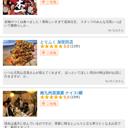
ご当地
名物のつくね食べました！美味しいすぎて追加注文。 スタッフのみんな元気いっぱ
いで素晴らしか...
by なおさん
とりふく 加世田店
5.0
(13件)
ご当地
いつも元気な店員さんが迎えてくれます。 ほっといてほしい気分の時は別のお店に
行きますが、か...
by めぐみさん
南九州居酒屋 ナイス!郷
5.0
(19件)
ご当地
現在は遠方に住んでいるのですが、実家に帰るとふらりと立ち寄りたくなるお店で
す。毎回スタッフ...