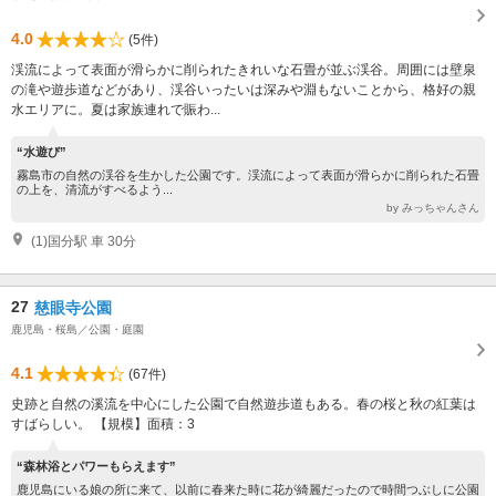
4.0
(5件)
渓流によって表面が滑らかに削られたきれいな石畳が並ぶ渓谷。周囲には壁泉
の滝や遊歩道などがあり、渓谷いったいは深みや淵もないことから、格好の親
水エリアに。夏は家族連れで賑わ...
“水遊び”
霧島市の自然の渓谷を生かした公園です。渓流によって表面が滑らかに削られた石畳
の上を、清流がすべるよう...
by みっちゃんさん
(1)国分駅 車 30分
27
慈眼寺公園
鹿児島・桜島／公園・庭園
4.1
(67件)
史跡と自然の溪流を中心にした公園で自然遊歩道もある。春の桜と秋の紅葉は
すばらしい。 【規模】面積：3
“森林浴とパワーもらえます”
鹿児島にいる娘の所に来て、以前に春来た時に花が綺麗だったので時間つぶしに公園