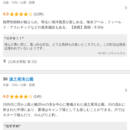
北薩・川内／公園・庭園
4.0
(12件)
熱帯性樹林が植えられ、明るい海洋風景が楽しめる。海水プール，フィール
ド・アスレチックなどの遊具施設もある。 【規模】面積：9.1ha
“ステキ！！”
澄んだ青い空に、真っ白な灯台。とても気持ちの良いところでした。この灯台は現在
は使われていないようです...
by めいぷちゃんさん
(1)串木野駅 車 5分
30
湯之尾滝公園
北薩・川内／公園・庭園
4.0
(1件)
川内川に浮かぶ島と幅20ｍの滝を中心に整備された湯之尾滝公園。川の流れに
挟まれた中洲にあり、夏場はキャンプ場としても楽しむことができる。川では
カヌーで遊んだり、のんびりと釣...
“おすすめ”