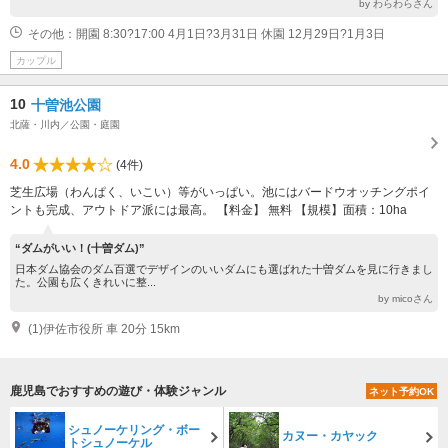
by わらわらさん
その他：開園 8:30?17:00 4月1日?3月31日 休園 12月29日?1月3日
カップル
10
十曽池公園
北薩・川内／公園・庭園
4.0
(4件)
芝生広場（わんぱく、いこい）等がいっぱい。池にはバードウオッチングポイ
ントも完成、アウトドア派には最高。 【料金】 無料 【規模】面積：10ha
“ダムがいい！(十曽ダム)”
日本ダム協会のダム百選でデザインのいいダムにも選ばれた十曽ダムを見に行きまし
た。公園も広くきれいに整...
by micoさん
(1)伊佐市役所 車 20分 15km
鹿児島でおすすめの遊び・体験ジャンル
ネット予約OK
シュノーケリング・ボー
カヌー・カヤック
トシュノーケル