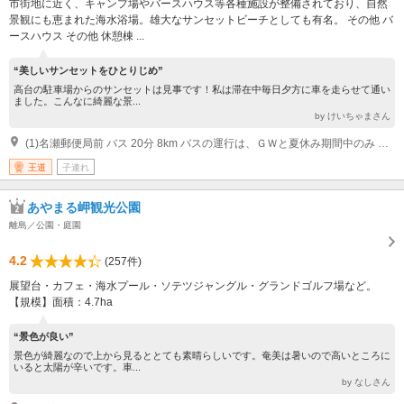
市街地に近く、キャンプ場やバースハウス等各種施設が整備されており、自然
景観にも恵まれた海水浴場。雄大なサンセットビーチとしても有名。 その他 バ
ースハウス その他 休憩棟 ...
“美しいサンセットをひとりじめ”
高台の駐車場からのサンセットは見事です！私は滞在中毎日夕方に車を走らせて通い
ました。こんなに綺麗な景...
by けいちゃまさん
(1)名瀬郵便局前 バス 20分 8km バスの運行は、ＧＷと夏休み期間中のみ しまバス本社前 車 15分 8km
王道
子連れ
あやまる岬観光公園
離島／公園・庭園
4.2
(257件)
展望台・カフェ・海水プール・ソテツジャングル・グランドゴルフ場など。
【規模】面積：4.7ha
“景色が良い”
景色が綺麗なので上から見るととても素晴らしいです。奄美は暑いので高いところに
いると太陽が辛いです。車...
by なしさん