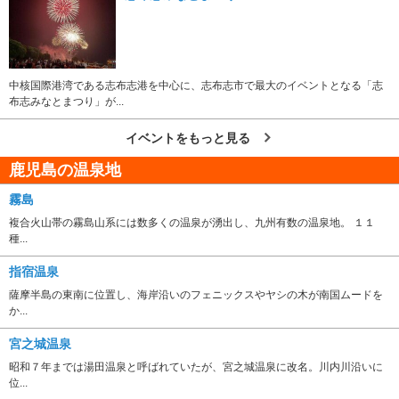
中核国際港湾である志布志港を中心に、志布志市で最大のイベントとなる「志
布志みなとまつり」が...
イベントをもっと見る
鹿児島の温泉地
霧島
複合火山帯の霧島山系には数多くの温泉が湧出し、九州有数の温泉地。 １１
種...
指宿温泉
薩摩半島の東南に位置し、海岸沿いのフェニックスやヤシの木が南国ムードを
か...
宮之城温泉
昭和７年までは湯田温泉と呼ばれていたが、宮之城温泉に改名。川内川沿いに
位...