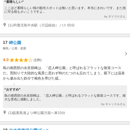
“素晴らしい”
ここほど素晴らしい桜の観光スポットは無いと思います。本当にきれいです。また池
に写る桜もさいこうですよ...
by ダイスケさん
(1)JR鹿児島中央駅（川辺経由） バス 60分
17
岬公園
離島／公園・庭園
4.0
(1件)
島の南西部の永良部崎は、「恋人岬公園」と呼ばれるフラットな散策コース
だ。荒削りで大陸的な風景に思わず時のたつのも忘れてしまう。眼下には温泉
から滲み出た鉄分で褐色を帯びた硫...
“おすすめ”
島の南西部の永良部崎は、「恋人岬公園」と呼ばれるフラットな散策コースです。雄
大な景色に感動しました。
by キャッスルさん
(1)硫黄島港より岬公園方面へ車10分
18