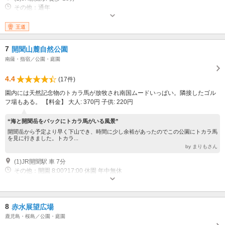
その他：通年
王道
7
開聞山麓自然公園
南薩・指宿／公園・庭園
4.4
(17件)
園内には天然記念物のトカラ馬が放牧され南国ムードいっぱい。隣接したゴル
フ場もある。 【料金】 大人: 370円 子供: 220円
“海と開聞岳をバックにトカラ馬がいる風景”
開聞岳から予定より早く下山でき、時間に少し余裕があったのでこの公園にトカラ馬
を見に行きました。トカラ...
by まりもさん
(1)JR開聞駅 車 7分
その他：開園 8:00?17:00 休園 年中無休
8
赤水展望広場
鹿児島・桜島／公園・庭園