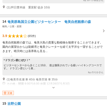
by ルパン四世さん
(1)JR日豊本線 重富駅 徒歩 10分
14
奄美群島国立公園ビジターセンター 奄美自然観察の森
離島／公園・庭園
3.9
(65件)
奄美自然観察の森では、奄美大島の貴重な動植物を観察することができます。
園内の展望台からは龍郷湾と奄美クレーターを経て太平洋を一望することがで
きます。晴天時には喜界島も見る...
“ドラゴン砦にぜひ！”
ビジターセンターから歩くこと15分、 道は舗装されている緩いハイキングコースで
す。 ドラゴン砦という展...
by のりかさん
(1)奄美市名瀬 車 40分 奄美空港 車 35分
その他：開園 9:00?16:00 休園 12月28日?1月3日
王道
15
吉野公園