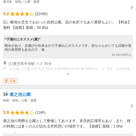
鹿児島・桜島／公園・庭園
4.2
(224件)
広い敷地を芝生でおおった自然公園。花の名所でもあり展望もよい。 【料金】
無料 【規模】面積：30.9ha
“子連れにオススメ(夏)”
噴水があり、水遊びが出来るので子連れにオススメです。赤ちゃんがいても日陰や室
内の休憩所もあるので、途...
by kim-miiさん
(1)鹿児島中央駅 バス 35分
その他：公開 4月?6月?9月 午前6時00分?午後7時00分、7・8月 午前6時
00分?午後7時30分、10月 午前6時00分?午後6時00分、11月?2月 午前7時
00分?午後5時00分、3月 午前7時00分?午後6時00分 休業 12月29日?12月
王道
31日
16
塘之池公園
南薩・指宿／公園・庭園
3.8
(13件)
塘之池の周囲を公園として整備してあります。多目的広場等もあり，また，桜
の時期には多くの人が訪れる市民憩いの場所です。 【規模】面積：1.0ha