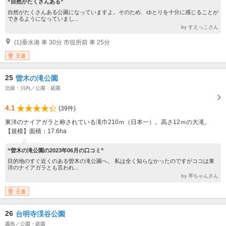
“自然がたくさんある”
自然がたくさんある公園になっていますよ。そのため、ゆとりを十分に感じることが
できるようになっていまし...
by すえっこさん
(1)垂水港 車 30分 市役所前 車 25分
王道
25
曽木の滝公園
北薩・川内／公園・庭園
4.1
(39件)
東洋のナイアガラと称されている滝巾210ｍ（日本一）。高さ12ｍの大滝。
【規模】面積：17.6ha
“曽木の滝公園の2023年06月の口コミ”
目的地のすぐ近くのある曽木の滝公園へ。 私は全く知らなかったのですがココは東
洋のナイアガラとも言われ...
by 琴ちゃんさん
王道
26
台明寺渓谷公園
霧島／公園・庭園