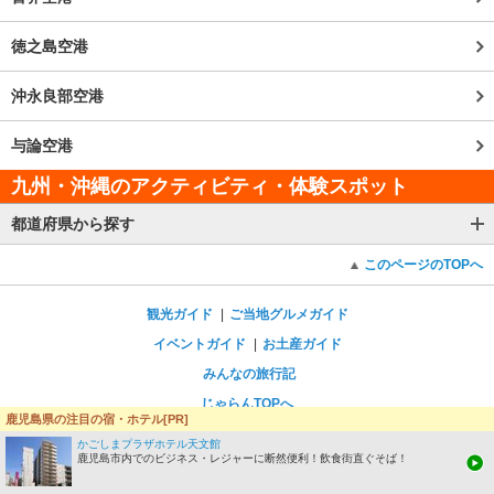
徳之島空港
沖永良部空港
与論空港
九州・沖縄のアクティビティ・体験スポット
都道府県から探す
このページのTOPへ
観光ガイド
ご当地グルメガイド
イベントガイド
お土産ガイド
みんなの旅行記
じゃらんTOPへ
鹿児島県の注目の宿・ホテル[PR]
表示：
スマートフォン版
PC版
かごしまプラザホテル天文館
鹿児島市内でのビジネス・レジャーに断然便利！飲食街直ぐそば！