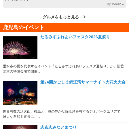
by TASHさん
グルメをもっと見る
鹿児島のイベント
たるみずふれあいフェスタ2026夏祭り
垂水市の夏を代表するイベント「たるみずふれあいフェスタ夏祭り」が、旧垂
水港の特設会場で開催...
第24回かごしま錦江湾サマーナイト大花火大会
世界有数の活火山、桜島と、波の静かな錦江湾を有するジオパークエリアで、
雄大な自然を背景に、...
志布志みなとまつり