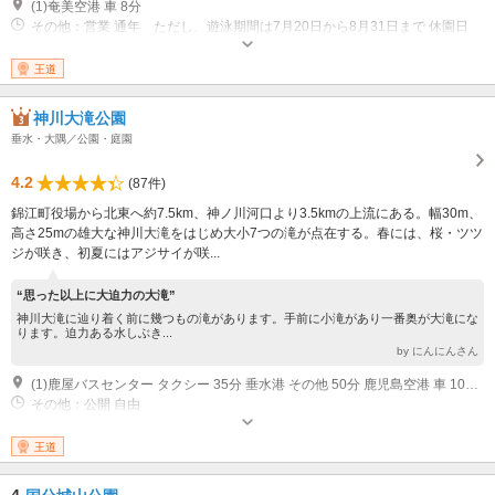
(1)奄美空港 車 8分
その他：営業 通年 ただし、遊泳期間は7月20日から8月31日まで 休園日
12月31日?1月1日
王道
神川大滝公園
垂水・大隅／公園・庭園
4.2
(87件)
錦江町役場から北東へ約7.5km、神ノ川河口より3.5kmの上流にある。幅30m、
高さ25mの雄大な神川大滝をはじめ大小7つの滝が点在する。春には、桜・ツツ
ジが咲き、初夏にはアジサイが咲...
“思った以上に大迫力の大滝”
神川大滝に辿り着く前に幾つもの滝があります。手前に小滝があり一番奥が大滝にな
ります。迫力ある水しぶき...
by にんにんさん
(1)鹿屋バスセンター タクシー 35分 垂水港 その他 50分 鹿児島空港 車 100分
その他：公開 自由
王道