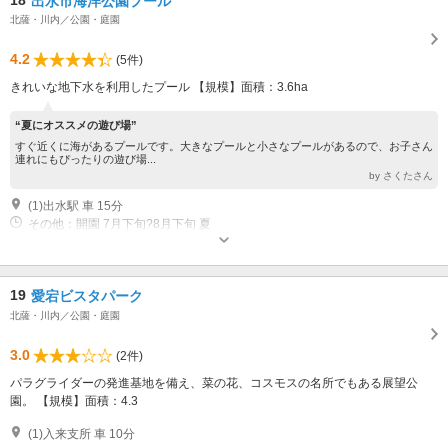
出水市海洋公園プール
北薩・川内／公園・庭園
4.2
(5件)
きれいな地下水を利用したプール 【規模】面積：3.6ha
“夏にオススメの遊び場”
すぐ近くに海があるプールです。大きなプールと小さなプールがあるので、お子さん
連れにもぴったりの遊び場...
by さくたさん
(1)出水駅 車 15分
その他：開園 7月下旬?8月下旬 夏
19
愛宕ビスタパーク
北薩・川内／公園・庭園
3.0
(2件)
パラグライダーの発進基地を備え、菜の花、コスモスの名所でもある展望公
園。 【規模】面積：4.3
(1)入来支所 車 10分