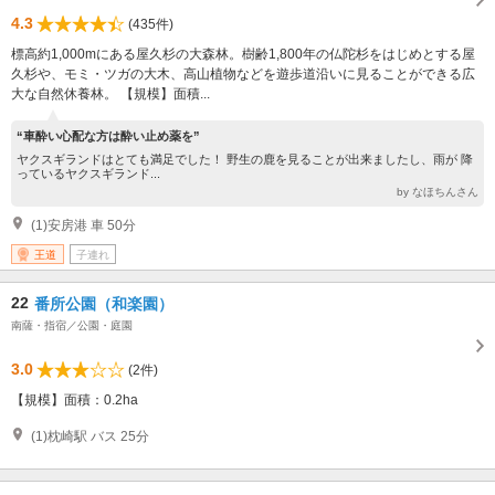
4.3
(435件)
標高約1,000mにある屋久杉の大森林。樹齢1,800年の仏陀杉をはじめとする屋
久杉や、モミ・ツガの大木、高山植物などを遊歩道沿いに見ることができる広
大な自然休養林。 【規模】面積...
“車酔い心配な方は酔い止め薬を”
ヤクスギランドはとても満足でした！ 野生の鹿を見ることが出来ましたし、雨が 降
っているヤクスギランド...
by なほちんさん
(1)安房港 車 50分
王道
子連れ
22
番所公園（和楽園）
南薩・指宿／公園・庭園
3.0
(2件)
【規模】面積：0.2ha
(1)枕崎駅 バス 25分