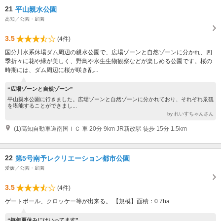
21
平山親水公園
高知／公園・庭園
3.5
(4件)
国分川水系休場ダム周辺の親水公園で、広場ゾーンと自然ゾーンに分かれ、四
季折々に花や緑が美しく、野鳥や水生生物観察などが楽しめる公園です。桜の
時期には、ダム周辺に桜が咲き乱...
“広場ゾーンと自然ゾーン”
平山親水公園に行きました。広場ゾーンと自然ゾーンに分かれており、それぞれ景観
を堪能することができまし...
by れいすちゃんさん
(1)高知自動車道南国ＩＣ 車 20分 9km JR新改駅 徒歩 15分 1.5km
22
第5号南予レクリエーション都市公園
愛媛／公園・庭園
3.5
(4件)
ゲートボール、クロッケー等が出来る。 【規模】面積：0.7ha
“毎年夏休みにはいってます”