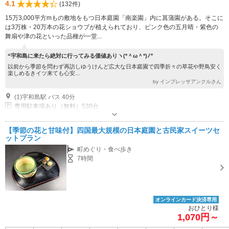
4.1
(132件)
15万3,000平方mもの敷地をもつ日本庭園「南楽園」内に菖蒲園がある。そこに
は3万株・20万本の花ショウブが植えられており、ピンク色の五月晴・紫色の
舞扇や津の花といった品種が一堂...
“宇和島に来たら絶対に行ってみる価値ありヽ(*＾ω＾*)ﾉ”
以前から季節を問わず再訪しゆうけんど広大な日本庭園で四季折々の草花や野鳥安く
楽しめるきイツ来ても心安...
by インプレッサアンクルさん
(1)宇和島駅 バス 40分
専用駐車場あり（無料）530台
【季節の花と甘味付】四国最大規模の日本庭園と古民家スイーツセ
ットプラン
町めぐり・食べ歩き
7時間
オンラインカード決済専用
おひとり様
1,070円～