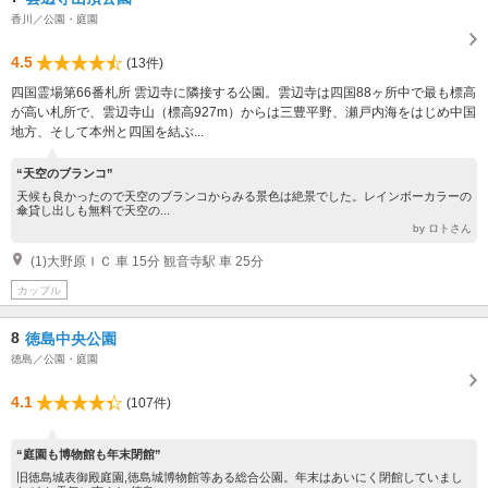
香川／公園・庭園
4.5
(13件)
四国霊場第66番札所 雲辺寺に隣接する公園。雲辺寺は四国88ヶ所中で最も標高
が高い札所で、雲辺寺山（標高927m）からは三豊平野、瀬戸内海をはじめ中国
地方、そして本州と四国を結ぶ...
“天空のブランコ”
天候も良かったので天空のブランコからみる景色は絶景でした。レインボーカラーの
傘貸し出しも無料で天空の...
by ロトさん
(1)大野原ＩＣ 車 15分 観音寺駅 車 25分
カップル
8
徳島中央公園
徳島／公園・庭園
4.1
(107件)
“庭園も博物館も年末閉館”
旧徳島城表御殿庭園,徳島城博物館等ある総合公園。年末はあいにく閉館していまし