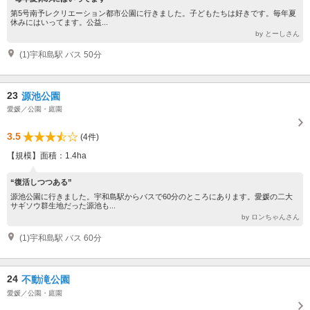
第5号南予レクリエーション都市公園に行きました。子どもたちは好きです。毎年夏
休みにはいってます。公益...
by とーしさん
(1)宇和島駅 バス 50分
23
源池公園
愛媛／公園・庭園
3.5
(4件)
【規模】面積：1.4ha
“復活しつつある”
源池公園に行きました。宇和島駅からバスで60分のところにあります。愛媛の二大
サギソウ群生地だった源池も...
by ロンちゃんさん
(1)宇和島駅 バス 60分
24
不動滝公園
愛媛／公園・庭園