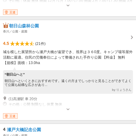
その他：休園 無休 開園 12月?1月 7:00?17:00 開園 2月 7:00?17:30 開園 3月
6:30?18:00 開園 4月?5月 5:30?18:30 開園 6月?8月 5:30?19:00 開園 9月
5:30?18:30 開園 10月 6:00?17:30 開園 11月 6:30?17:00
王道
朝日山森林公園
香川／公園・庭園
4.5
(21件)
城を模した展望所から瀬戸大橋が遠望でき、視界は３６0度。キャンプ場等屋外
活動に最適。住民の労働奉仕によって整備された手作り公園 【料金】 無料
【規模】面積：13.0ha
“朝日山へと”
朝日山へといくときにおすすめです。遠くの方までしっかりと見ることができてよく
て公園も結構な広さがあり...
by りょうさん
(1)高瀬駅 車 20分
その他：公開 制限なし 休業 無休
王道
4
瀬戸大橋記念公園
香川／公園・庭園