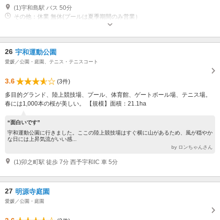
(1)宇和島駅 バス 50分
その他：休業 無休(プールは夏季期間のみ営業）
26
宇和運動公園
愛媛／公園・庭園、テニス・テニスコート
3.6
(3件)
多目的グランド、陸上競技場、プール、体育館、ゲートボール場、テニス場。
春には1,000本の桜が美しい。 【規模】面積：21.1ha
“面白いです”
宇和運動公園に行きました。ここの陸上競技場はすぐ横に山があるため、風が穏やか
な日には上昇気流がいい感...
by ロンちゃんさん
(1)卯之町駅 徒歩 7分 西予宇和IC 車 5分
27
明源寺庭園
愛媛／公園・庭園