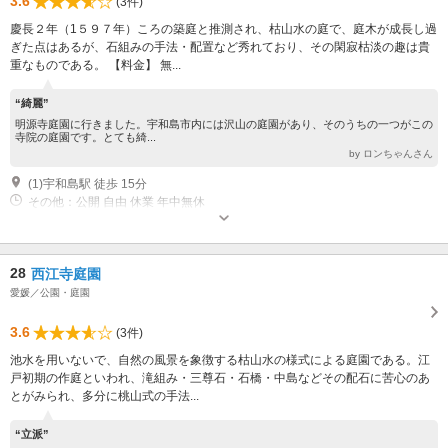
3.6
(3件)
慶長２年（1５９７年）ころの築庭と推測され、枯山水の庭で、庭木が成長し過
ぎた点はあるが、石組みの手法・配置など秀れており、その閑寂枯淡の趣は貴
重なものである。 【料金】 無...
“綺麗”
明源寺庭園に行きました。宇和島市内には沢山の庭園があり、そのうちの一つがこの
寺院の庭園です。とても綺...
by ロンちゃんさん
(1)宇和島駅 徒歩 15分
その他：公開 自由 休業 年中無休
28
西江寺庭園
愛媛／公園・庭園
3.6
(3件)
池水を用いないで、自然の風景を象徴する枯山水の様式による庭園である。江
戸初期の作庭といわれ、滝組み・三尊石・石橋・中島などその配石に苦心のあ
とがみられ、多分に桃山式の手法...
“立派”