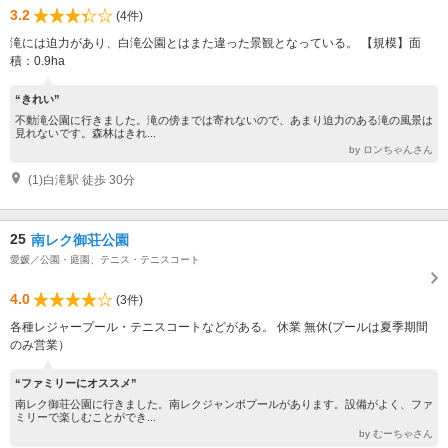
3.2
(4件)
滝には迫力があり、白滝公園とはまた違った景観となっている。 【規模】面
積：0.9ha
“きれい”
不動滝公園に行きました。滝の傍までは寄れないので、あまり迫力のある滝の風景は
見れないです。森林はきれ...
by ロンちゃんさん
(1)白滝駅 徒歩 30分
25
南レク御荘公園
愛媛／公園・庭園、テニス・テニスコート
4.0
(3件)
各種レジャープール・テニスコートなどがある。 休業 無休(プールは夏季期間
のみ営業）
“ファミリーにオススメ”
南レク御荘公園に行きました。南レクジャンボプールがあります。設備がよく、ファ
ミリーで楽しむことができ...
by むーちゃさん