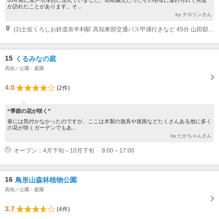
65年前に室戸市津呂に住んでいました。幼稚園児だったその頃母に連れられて何度
か訪れたことがあります。そ...
by チロリンさん
(1)土佐くろしお鉄道奈半利駅 高知東部交通バス甲浦行きなど 45分 山田邸前下車すぐ 高知道南国IC 車 120分 室戸岬小学校近く
15
くるみなの庭
高知／公園・庭園
4.0
(2件)
“季節の花が咲く”
春には気付かなかったのですが、ここは木製の遊具や迷路などたくさんある他に多く
の花が咲くガーデンでもあ...
by たかちゃんさん
オープン：4月下旬～10月下旬 9:00～17:00
16
鳥形山森林植物公園
高知／公園・庭園
3.7
(4件)