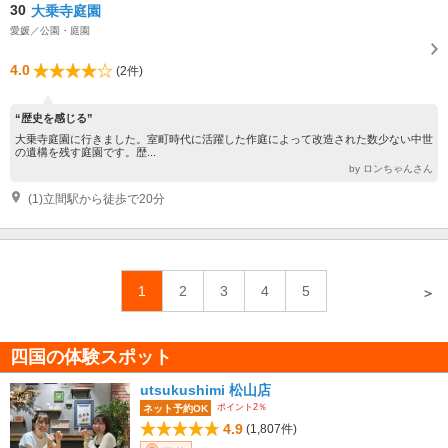
30
大乗寺庭園
愛媛／公園・庭園
4.0
(2件)
“歴史を感じる”
大乗寺庭園に行きました。室町時代に活躍した作庭によって改造された数少ない中世
の遺構を残す庭園です。歴...
by ロンちゃんさん
(1)立間駅から徒歩で20分
1
2
3
4
5
＞
四国の体験スポット
utsukushimi 松山店
ポイント2％
ネット予約OK
4.9
(1,807件)