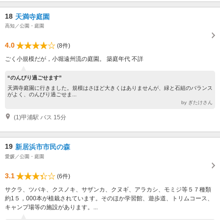
18
天満寺庭園
高知／公園・庭園
4.0
(8件)
ごく小規模だが，小堀遠州流の庭園。 築庭年代 不詳
“のんびり過ごせます”
天満寺庭園に行きました。規模はさほど大きくはありませんが、緑と石組のバランス
がよく、のんびり過ごせま...
by ぎたけさん
(1)甲浦駅 バス 15分
19
新居浜市市民の森
愛媛／公園・庭園
3.1
(6件)
サクラ、ツバキ、クスノキ、サザンカ、クヌギ、アラカシ、モミジ等５７種類
約1５，000本が植栽されています。そのほか学習館、遊歩道、トリムコース、
キャンプ場等の施設があります。...