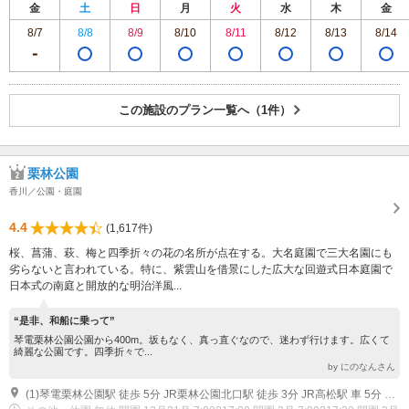
金
土
日
月
火
水
木
金
8/7
8/8
8/9
8/10
8/11
8/12
8/13
8/14
この施設のプラン一覧へ（1件）
栗林公園
香川／公園・庭園
4.4
(1,617件)
桜、菖蒲、萩、梅と四季折々の花の名所が点在する。大名庭園で三大名園にも
劣らないと言われている。特に、紫雲山を借景にした広大な回遊式日本庭園で
日本式の南庭と開放的な明治洋風...
“是非、和船に乗って”
琴電栗林公園公園から400m。坂もなく、真っ直ぐなので、迷わず行けます。広くて
綺麗な公園です。四季折々で...
by にのなんさん
(1)琴電栗林公園駅 徒歩 5分 JR栗林公園北口駅 徒歩 3分 JR高松駅 車 5分 栗林公園前 バス 1分 鹿角線ほか