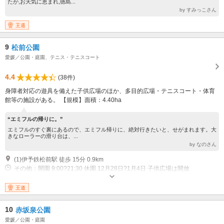
たが,お天気に恵まれ,徳島...
by すみっこさん
王道
9
松前公園
愛媛／公園・庭園、テニス・テニスコート
4.4
(38件)
身障者対応の遊具を備えた子供広場のほか、多目的広場・テニスコート・体育
館等の施設がある。 【規模】面積：4.40ha
“エミフルの帰りに。”
エミフルのすぐ裏にあるので、エミフル帰りに、絶対行きたいと、せがまれます。大
きなローラーの滑り台は、...
by なのさん
(1)伊予鉄松前駅 徒歩 15分 0.9km
その他：開園 9:00?21:30 休園 12月28日?1月4日 子供広場は開放
王道
10
赤坂泉公園
愛媛／公園・庭園