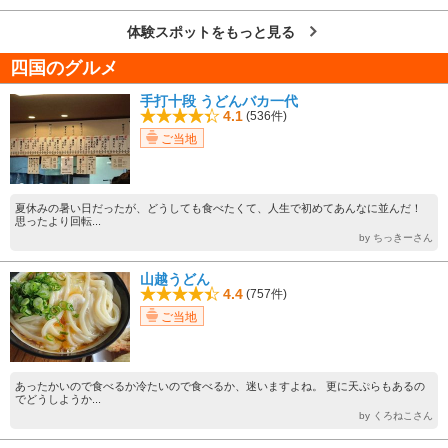
体験スポットをもっと見る
四国のグルメ
手打十段 うどんバカ一代
4.1
(536件)
ご当地
夏休みの暑い日だったが、どうしても食べたくて、人生で初めてあんなに並んだ！
思ったより回転...
by ちっきーさん
山越うどん
4.4
(757件)
ご当地
あったかいので食べるか冷たいので食べるか、迷いますよね。 更に天ぷらもあるの
でどうしようか...
by くろねこさん