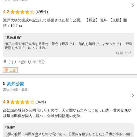
4.2
(495件)
瀬戸大橋の完成を記念して整備された都市公園。 【料金】 無料 【規模】面
積：10.2ha
“景色最高”
瀬戸内海や瀬戸大橋を見渡せ、景色は最高です。館内も無料で、よかったです。野鳥
観察も出来て、ゆっくり過...
by ほりさん
(1)ＪＲ坂出駅 車 15分
王道
5
高知公園
高知／公園・庭園
4.0
(84件)
高知城の城郭を公園化したもので，天守閣や石垣をはじめ，山内一豊の妻像や
板垣退助像が園内に建つ。全域が国指定の史跡。
“散歩”
出張の合間に時間が出来たので高知城へ。公園内を散歩しましたが子供が小さい頃に