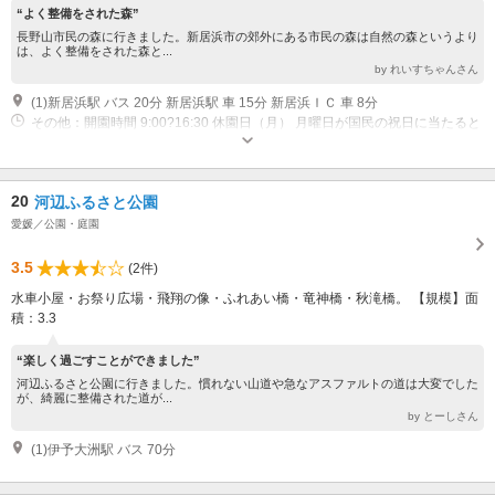
“よく整備をされた森”
長野山市民の森に行きました。新居浜市の郊外にある市民の森は自然の森というより
は、よく整備をされた森と...
by れいすちゃんさん
(1)新居浜駅 バス 20分 新居浜駅 車 15分 新居浜ＩＣ 車 8分
その他：開園時間 9:00?16:30 休園日（月） 月曜日が国民の祝日に当たると
きは、直後の休日でない日1２月29日?1月３日
20
河辺ふるさと公園
愛媛／公園・庭園
3.5
(2件)
水車小屋・お祭り広場・飛翔の像・ふれあい橋・竜神橋・秋滝橋。 【規模】面
積：3.3
“楽しく過ごすことができました”
河辺ふるさと公園に行きました。慣れない山道や急なアスファルトの道は大変でした
が、綺麗に整備された道が...
by とーしさん
(1)伊予大洲駅 バス 70分