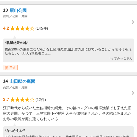
13
眉山公園
徳島／公園・庭園
4.2
(145件)
“眺望絶景の地”
標高290mの東西になだらかな丘陵地の眉山は,眉の形に似ていることから名付けられ
たらしい。LED万華鏡モニュ...
by すみっこさん
王道
14
山田邸の庭園
高知／公園・庭園
3.7
(12件)
江戸時代から続いた土佐捕鯨の網元、その後のマグロの遠洋漁業でも栄えた旧
家の庭園。かつて、三笠宮殿下や昭和天皇も御宿泊された。その際に詠まれた
お歌の歌碑が庭に建てられている...
“なつかしい”