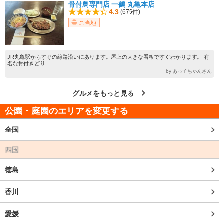
骨付鳥専門店 一鶴 丸亀本店
4.3
(675件)
ご当地
JR丸亀駅からすぐの線路沿いにあります。屋上の大きな看板ですぐわかります。 有
名な骨付きどり...
by あっ子ちゃんさん
グルメをもっと見る
公園・庭園のエリアを変更する
全国
四国
徳島
香川
愛媛