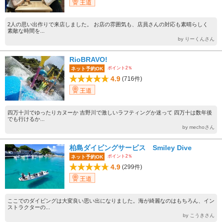
王道
2人の思い出作りで来店しました。 お店の雰囲気も、店員さんの対応も素晴らしく
素敵な時間を...
by りーくんさん
RioBRAVO!
ポイント2％
ネット予約OK
4.9
(716件)
王道
四万十川でゆったりカヌーか 吉野川で激しいラフティングか迷って 四万十は数年後
でも行けるか...
by mechoさん
柏島ダイビングサービス Smiley Dive
ポイント2％
ネット予約OK
4.9
(299件)
王道
ここでのダイビングは大変良い思い出になりました。海が綺麗なのはもちろん、イン
ストラクターの...
by こうきさん