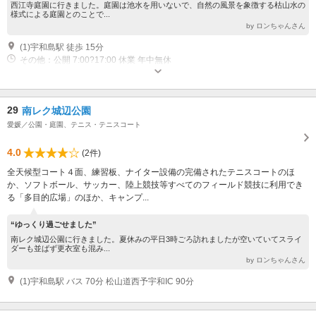
西江寺庭園に行きました。庭園は池水を用いないで、自然の風景を象徴する枯山水の
様式による庭園とのことで...
by ロンちゃんさん
(1)宇和島駅 徒歩 15分
その他：公開 7:00?17:00 休業 年中無休
29
南レク城辺公園
愛媛／公園・庭園、テニス・テニスコート
4.0
(2件)
全天候型コート４面、練習板、ナイター設備の完備されたテニスコートのほ
か、ソフトボール、サッカー、陸上競技等すべてのフィールド競技に利用でき
る「多目的広場」のほか、キャンプ...
“ゆっくり過ごせました”
南レク城辺公園に行きました。夏休みの平日3時ごろ訪れましたが空いていてスライ
ダーも並ばず更衣室も混み...
by ロンちゃんさん
(1)宇和島駅 バス 70分 松山道西予宇和IC 90分