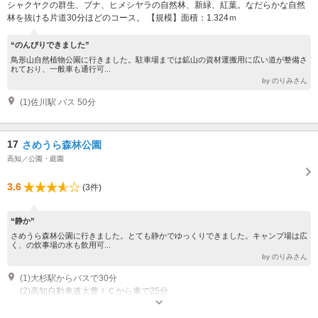
シャクヤクの群生、ブナ、ヒメシヤラの自然林、新緑、紅葉。なだらかな自然
林を抜ける片道30分ほどのコース。 【規模】面積：1.324ｍ
“のんびりできました”
鳥形山自然植物公園に行きました。駐車場までは鉱山の資材運搬用に広い道が整備さ
れており、一般車も通行可...
by のりみさん
(1)佐川駅 バス 50分
17
さめうら森林公園
高知／公園・庭園
3.6
(3件)
“静か”
さめうら森林公園に行きました。とても静かでゆっくりできました。キャンプ場は広
く、の炊事場の水も飲用可...
by のりみさん
(1)大杉駅からバスで30分
(2)高知自動車道大豊ＩＣから車で25分