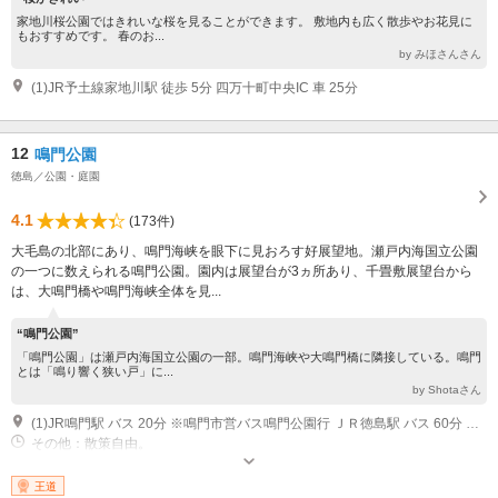
家地川桜公園ではきれいな桜を見ることができます。 敷地内も広く散歩やお花見に
もおすすめです。 春のお...
by みほさんさん
(1)JR予土線家地川駅 徒歩 5分 四万十町中央IC 車 25分
12
鳴門公園
徳島／公園・庭園
4.1
(173件)
大毛島の北部にあり、鳴門海峡を眼下に見おろす好展望地。瀬戸内海国立公園
の一つに数えられる鳴門公園。園内は展望台が3ヵ所あり、千畳敷展望台から
は、大鳴門橋や鳴門海峡全体を見...
“鳴門公園”
「鳴門公園」は瀬戸内海国立公園の一部。鳴門海峡や大鳴門橋に隣接している。鳴門
とは「鳴り響く狭い戸」に...
by Shotaさん
(1)JR鳴門駅 バス 20分 ※鳴門市営バス鳴門公園行 ＪＲ徳島駅 バス 60分 ※徳島バス鳴門公園行 鳴門北ＩＣ 車 5分 3.5km 徳島空港 車 25分
その他：散策自由。
王道