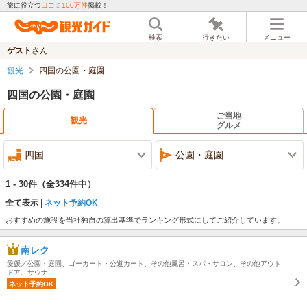
旅に役立つ
口コミ100万件
掲載！
検索
行きたい
メニュー
ゲスト
さん
観光
四国の公園・庭園
四国の公園・庭園
ご当地
観光
グルメ
四国
公園・庭園
1 - 30件
（全334件中）
全て表示
ネット予約OK
おすすめの施設を当社独自の算出基準でランキング形式にしてご紹介しています。
南レク
愛媛／公園・庭園、ゴーカート・公道カート、その他風呂・スパ・サロン、その他アウト
ドア、サウナ
ネット予約OK