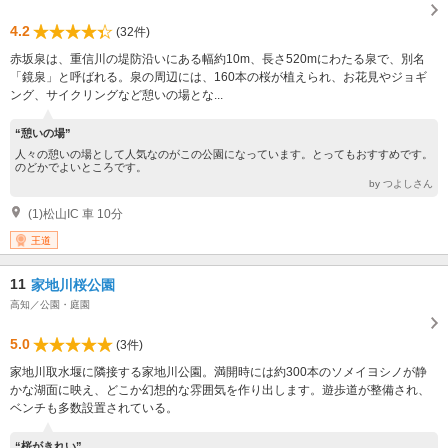
4.2
(32件)
赤坂泉は、重信川の堤防沿いにある幅約10m、長さ520mにわたる泉で、別名
「鏡泉」と呼ばれる。泉の周辺には、160本の桜が植えられ、お花見やジョギ
ング、サイクリングなど憩いの場とな...
“憩いの場”
人々の憩いの場として人気なのがこの公園になっています。とってもおすすめです。
のどかでよいところです。
by つよしさん
(1)松山IC 車 10分
王道
11
家地川桜公園
高知／公園・庭園
5.0
(3件)
家地川取水堰に隣接する家地川公園。満開時には約300本のソメイヨシノが静
かな湖面に映え、どこか幻想的な雰囲気を作り出します。遊歩道が整備され、
ベンチも多数設置されている。
“桜がきれい”