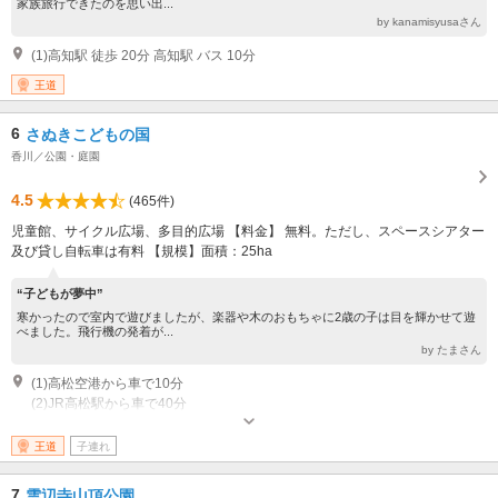
家族旅行できたのを思い出...
by kanamisyusaさん
(1)高知駅 徒歩 20分 高知駅 バス 10分
王道
6
さぬきこどもの国
香川／公園・庭園
4.5
(465件)
児童館、サイクル広場、多目的広場 【料金】 無料。ただし、スペースシアター
及び貸し自転車は有料 【規模】面積：25ha
“子どもが夢中”
寒かったので室内で遊びましたが、楽器や木のおもちゃに2歳の子は目を輝かせて遊
べました。飛行機の発着が...
by たまさん
(1)高松空港から車で10分
(2)JR高松駅から車で40分
開園：9:00～17:00 休園：毎週月曜日（月曜日が祝・休日の場合は翌日）、
年末年始（12月30日～1月1日）、※その他メンテナンス等の休館日につい
王道
子連れ
てはお問い合わせください
7
雲辺寺山頂公園