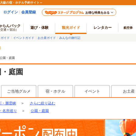
最大級の宿・ホテル予約サイト～
ログイン
会員登録
お得な特典をみる
ゃらんパック
遊び・体験
観光ガイド
レンタカー
航空券
（交通＋宿泊）
メガイド
イベントガイド
お土産ガイド
みんなの旅行記
公園・庭園
園・庭園
ご当地グルメ
宿・ホテル
イベント
お土産
川・層雲峡
＞
さらに絞り込む
・名所巡り
＞
公園・庭園