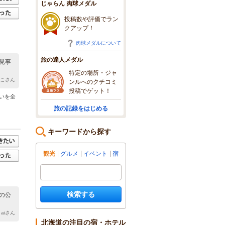
じゃらん 肉球メダル
投稿数や評価でラン
クアップ！
肉球メダルについて
旅の達人メダル
見事
特定の場所・ジャ
みこさん
ンルへのクチコミ
投稿でゲット！
いを全
旅の記録をはじめる
キーワードから探す
観光
グルメ
イベント
宿
検索する
の公
 aiさん
北海道の注目の宿・ホテル