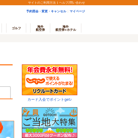
サイトのご利用方法
ヘルプ/問い合わせ
予約照会・変更・キャンセル
マイページ
海外
海外
ゴルフ
航空券
航空券+ホテル
カード入会でポイントget♪