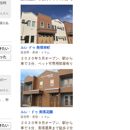
当時
ゃんさん
場があ
ルレ ドゥ 美瑛幸町
富良野・美瑛・トマム
２０２０年５月オープン、駅から
車で３分、ペット可専用部屋有り
その一
kazeさん
）、野
ルレ・ドゥ 美瑛花園
富良野・美瑛・トマム
２０２０年９月オープン、駅から
車で３分、美瑛選果まで徒歩２分