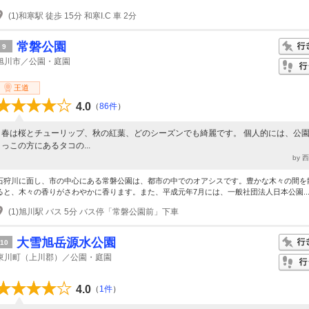
(1)和寒駅 徒歩 15分 和寒I.C 車 2分
常磐公園
9
旭川市／公園・庭園
王道
4.0
（
86件
）
春は桜とチューリップ、秋の紅葉、どのシーズンでも綺麗です。 個人的には、公
っこの方にあるタコの...
by 
石狩川に面し、市の中心にある常磐公園は、都市の中でのオアシスです。豊かな木々の間を
ると、木々の香りがさわやかに香ります。また、平成元年7月には、一般社団法人日本公園..
(1)旭川駅 バス 5分 バス停「常磐公園前」下車
大雪旭岳源水公園
10
東川町（上川郡）／公園・庭園
4.0
（
1件
）