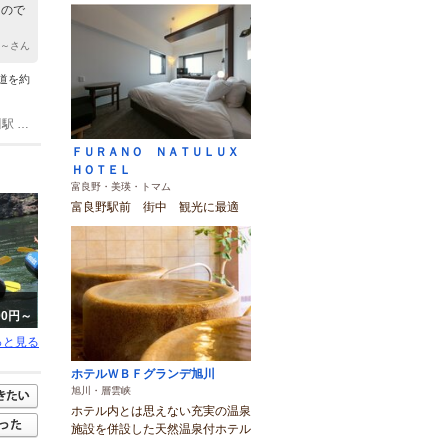
たので
う～さん
道を約
(1)旭川空港 車 30分 25.4km 道の駅ひがしかわ「道草館」 車 19分 17.6km JR旭川駅 車 44分 32km
ＦＵＲＡＮＯ ＮＡＴＵＬＵＸ
ＨＯＴＥＬ
富良野・美瑛・トマム
富良野駅前 街中 観光に最適
000円～
っと見る
ホテルＷＢＦグランデ旭川
旭川・層雲峡
ホテル内とは思えない充実の温泉
施設を併設した天然温泉付ホテル