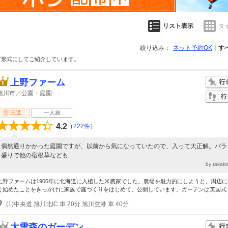
リスト表示
タ
絞り込み：
ネット予約OK
す
グ形式にしてご紹介しています。
上野ファーム
旭川市／公園・庭園
王道
一人旅
4.2
（
222件
）
偶然通りかかった庭園ですが、以前から気になっていたので、入って大正解。バラ
盛りで他の宿根草なども...
by takak
上野ファームは1906年に北海道に入植した米農家でした。農場を魅力的にしようと、周辺
え始めたことをきっかけに家族で庭づくりをはじめて、公開しています。ガーデンは英国式..
(1)中央道 旭川北IC 車 20分 旭川空港 車 40分
大雪森のガーデン