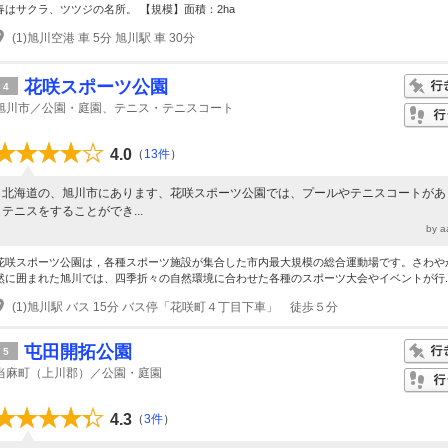
春はサクラ、ツツジの名所。 【規模】面積：2ha
(1)旭川空港 車 5分 旭川駅 車 30分
花咲スポーツ公園
4
旭川市／公園・庭園、テニス・テニスコート
4.0
（
13件
）
北海道の、旭川市にあります、花咲スポーツ公園では、プールやテニスコートがあ
テニスをすることができ...
by 
花咲スポーツ公園は，各種スポーツ施設が集合した市内最大規模の総合運動場です。さわや
然に囲まれた旭川では、四季折々の自然環境に合わせた各種のスポーツ大会やイベントが行..
(1)旭川駅 バス 15分 バス停「花咲町４丁目下車」 徒歩５分
屯田開拓公園
5
当麻町（上川郡）／公園・庭園
4.3
（
3件
）