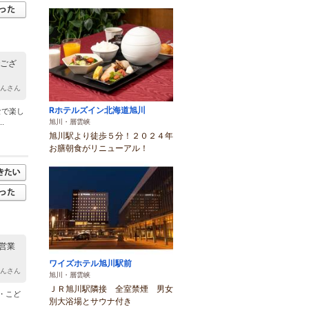
でござ
けんさん
Rホテルズイン北海道旭川
なで楽し
旭川・層雲峡
.
旭川駅より徒歩５分！２０２４年
お膳朝食がリニューアル！
営業
ワイズホテル旭川駅前
ゃんさん
旭川・層雲峡
ＪＲ旭川駅隣接 全室禁煙 男女
・こど
別大浴場とサウナ付き