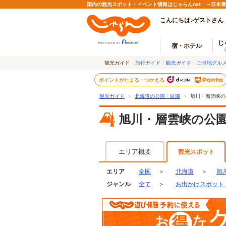
国内の観光スポット・イベント情報はじゃらんnet ～日本
こんにちは♪ゲストさん
じ
宿・ホテル
観光ガイド
旅行ガイド
観光ガイド
ご当地グル
ポイントがたまる・つかえる
観光ガイド
＞
北海道の公園・庭園
＞
旭川・層雲峡の
旭川・層雲峡の公
エリア概要
観光スポット
エリア
全国
＞
北海道
＞
旭
ジャンル
全て
＞
お出かけスポット