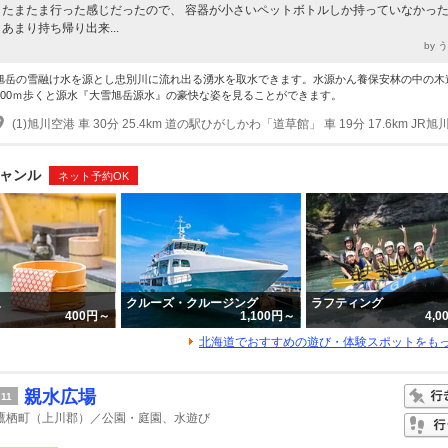
たまたま行った感じだったので、 容器が小さいペットボトルしか持っていなかっ
あまり持ち帰り出来...
by 
旭岳の雪融け水を源とし忠別川に流れ出る湧水を取水できます。水源かん養保安林の中の木
300ｍ歩くと源水『大雪旭岳源水』の豪快な姿を見ることができます。
ャンル
ネット予約OK
泉
クルーズ・クルージング
ラフティング
400円～
1,100円～
4,
北海道でおすすめの遊び・体験スポットをも
親水広場
11
鷹栖町（上川郡）／公園・庭園、水遊び