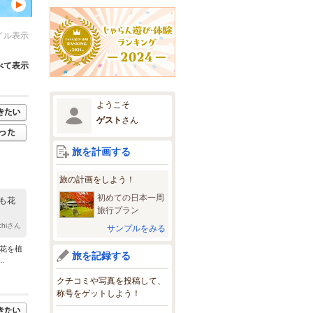
イル表示
べて表示
ようこそ
ゲスト
さん
旅を計画する
旅の計画をしよう！
初めての日本一周
も花
旅行プラン
ichiさん
サンプルをみる
に花を植
旅を記録する
.
クチコミや写真を投稿して、
称号をゲットしよう！