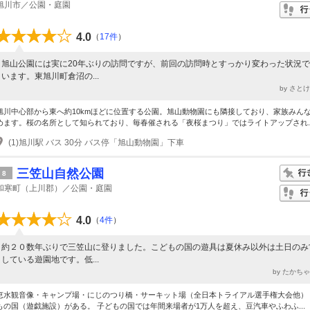
旭川市／公園・庭園
4.0
（
17件
）
旭山公園には実に20年ぶりの訪問ですが、前回の訪問時とすっかり変わった状況
います。東旭川町倉沼の...
by さと
旭川中心部から東へ約10kmほどに位置する公園。旭山動物園にも隣接しており、家族みん
めます。桜の名所として知られており、毎春催される「夜桜まつり」ではライトアップされ..
(1)旭川駅 バス 30分 バス停「旭山動物園」下車
三笠山自然公園
8
和寒町（上川郡）／公園・庭園
4.0
（
4件
）
約２０数年ぶりで三笠山に登りました。こどもの国の遊具は夏休み以外は土日のみ
している遊園地です。低...
by たかち
恵水観音像・キャンプ場・にじのつり橋・サーキット場（全日本トライアル選手権大会他）
もの国（遊戯施設）がある。 子どもの国では年間来場者が1万人を超え、豆汽車やふわふ...