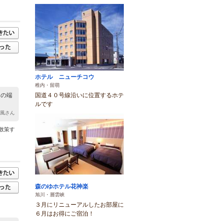
ホテル ニューチコウ
稚内・留萌
国道４０号線沿いに位置するホテ
園の端
ルです
西風さん
散策す
.
森のゆホテル花神楽
旭川・層雲峡
３月にリニューアルしたお部屋に
６月はお得にご宿泊！