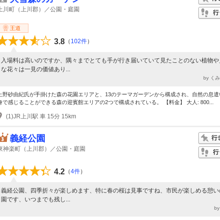
上川町（上川郡）／公園・庭園
王道
3.8
（
102件
）
入場料は高いのですか、隅々までとても手が行き届いていて見たことのない植物や
な花々は一見の価値あり...
by く
上野砂由紀氏が手掛けた森の花園エリアと、13のテーマガーデンから構成され、自然の息遣
身で感じることができる森の迎賓館エリアの2つで構成されている。 【料金】 大人: 800...
(1)JR上川駅 車 15分 15km
義経公園
東神楽町（上川郡）／公園・庭園
4.2
（
4件
）
義経公園、四季折々が楽しめます、特に春の桜は見事ですね、市民が楽しめる憩い
園です、いつまでも残し...
by