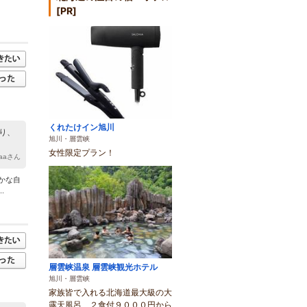
[PR]
くれたけイン旭川
り、
旭川・層雲峡
女性限定プラン！
aaaさん
かな自
.
層雲峡温泉 層雲峡観光ホテル
旭川・層雲峡
家族皆で入れる北海道最大級の大
露天風呂、２食付９０００円から