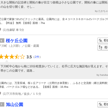
大きな開拓の記念碑と開拓の像が目立つ規模は小さな公園です。開拓の像には開拓
の山を切り開く姿、そし...
by たかち
芝公園で家族づれのピクニックに最高。公園内には、全４コース３６ホールのパークゴルフ
る。 【料金】 無料 【規模】面積：7ha
(1)当麻駅 車 5分
桜ケ丘公園
6
下川町（上川郡）／公園・庭園
3.5
（
2件
）
下川町中心地から南に10分程度歩いていくと、右手に広大な施設地が見えます。
帯がこの公園です。道路...
by haru
公園内には、万里長城、桜ヶ丘アリーナ（土間付き体育館）、ふるさと交流館（郷土資料館
球場、パークゴルフ場などがある。 【規模】面積：16.4ha
(1)下川市街地／徒歩／１５分
旭山公園
7