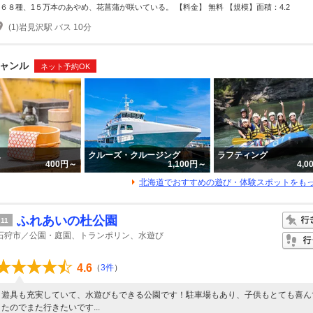
1６８種、1５万本のあやめ、花菖蒲が咲いている。 【料金】 無料 【規模】面積：4.2
(1)岩見沢駅 バス 10分
ャンル
ネット予約OK
泉
クルーズ・クルージング
ラフティング
400円～
1,100円～
4,
北海道でおすすめの遊び・体験スポットをも
ふれあいの杜公園
11
石狩市／公園・庭園、トランポリン、水遊び
4.6
（
3件
）
遊具も充実していて、水遊びもできる公園です！駐車場もあり、子供もとても喜ん
たのでまた行きたいです...