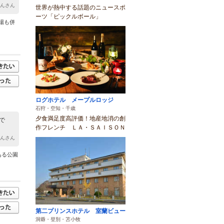
ゃんさん
世界が熱中する話題のニュースポ
ーツ「ピックルボール」
場も併
ログホテル メープルロッジ
石狩・空知・千歳
夕食満足度高評価！地産地消の創
で
作フレンチ ＬＡ・ＳＡＩＳＯＮ
ゃんさん
ある公園
第二プリンスホテル 室蘭ビュー
洞爺・登別・苫小牧