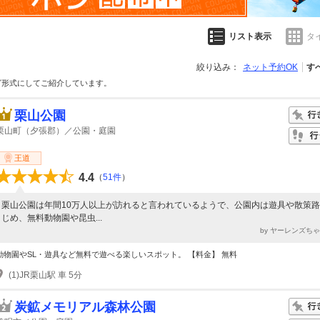
リスト表示
タ
絞り込み：
ネット予約OK
す
グ形式にしてご紹介しています。
栗山公園
栗山町（夕張郡）／公園・庭園
王道
4.4
（
51件
）
栗山公園は年間10万人以上が訪れると言われているようで、公園内は遊具や散策
じめ、無料動物園や昆虫...
by ヤーレンズち
動物園やSL・遊具など無料で遊べる楽しいスポット。 【料金】 無料
(1)JR栗山駅 車 5分
炭鉱メモリアル森林公園