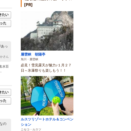
[PR]
があっ
層雲峡 朝陽亭
かかさん
旭川・層雲峡
必見！雪見露天が魅力♪１月２７
名水百
日～氷瀑祭りも楽しもう！！
.
ルスツリゾートホテル＆コンベン
なの
ション
ニセコ・ルスツ