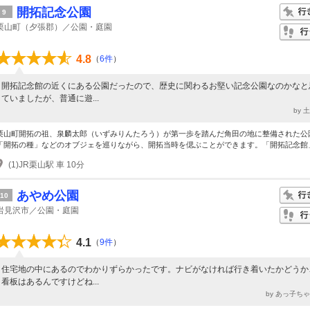
開拓記念公園
9
栗山町（夕張郡）／公園・庭園
4.8
（
6件
）
開拓記念館の近くにある公園だったので、歴史に関わるお堅い記念公園なのかなと
ていましたが、普通に遊...
by 
栗山町開拓の祖、泉麟太郎（いずみりんたろう）が第一歩を踏んだ角田の地に整備された公
「開拓の種」などのオブジェを巡りながら、開拓当時を偲ぶことができます。「開拓記念館」.
(1)JR栗山駅 車 10分
あやめ公園
10
岩見沢市／公園・庭園
4.1
（
9件
）
住宅地の中にあるのでわかりずらかったです。ナビがなければ行き着いたかどうか
看板はあるんですけどね...
by あっ子ち