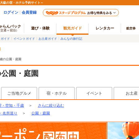
最大級の宿・ホテル予約サイト～
ログイン
会員登録
お得な特典をみる
ゃらんパック
遊び・体験
観光ガイド
レンタカー
航空券
（交通＋宿泊）
メガイド
イベントガイド
お土産ガイド
みんなの旅行記
歳の公園・庭園
の公園・庭園
ご当地グルメ
宿・ホテル
イベント
お土産
狩・空知・千歳
＞
さらに絞り込む
・名所巡り
＞
公園・庭園