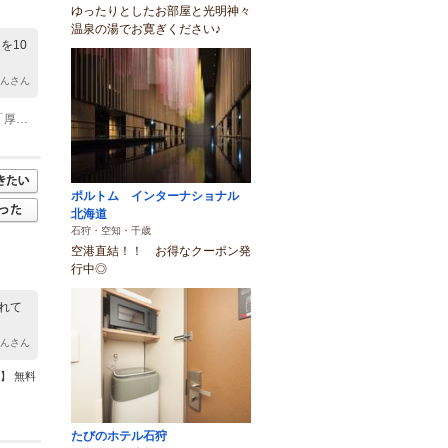
ゆったりとしたお部屋と光明神々
温泉の湯でお寛ぎください♪
を10
ゃんさん
(1)JR札幌駅からバスで90分（「中央バス札幌ターミナル」から「幌行」または「厚田支所行」乗車、ＪＲ札幌駅の最寄駅は「北５条西１丁目」） 「厚田支所」から徒歩で15分
ポルトム インターナショナル
北海道
石狩・空知・千歳
空港直結！！ お得なクーポン発
行中◎
れて
ゃんさん
】 無料
たびのホテル石狩