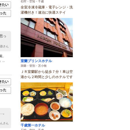
石狩・空知・千歳
全室冷凍冷蔵庫・電子レンジ・洗
濯機付き！連泊に快適ステイ
思っ
土器さん
園。
室蘭プリンスホテル
..
洞爺・登別・苫小牧
ＪＲ室蘭駅から徒歩７分！車は空
港から２時間と少しのホテルです
…。
ゃんさん
千歳第一ホテル