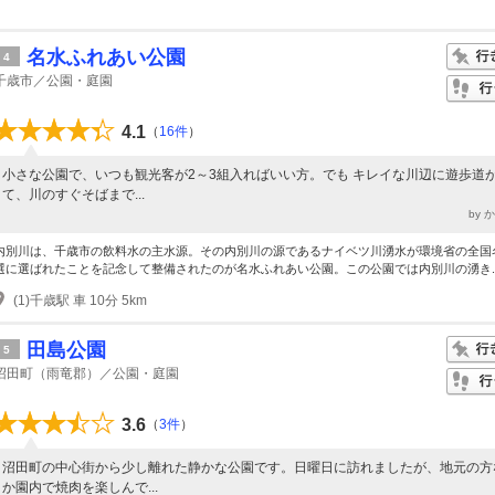
名水ふれあい公園
4
千歳市／公園・庭園
4.1
（
16件
）
小さな公園で、いつも観光客が2～3組入ればいい方。でも キレイな川辺に遊歩道
て、川のすぐそばまで...
by 
内別川は、千歳市の飲料水の主水源。その内別川の源であるナイベツ川湧水が環境省の全国
選に選ばれたことを記念して整備されたのが名水ふれあい公園。この公園では内別川の湧き..
(1)千歳駅 車 10分 5km
田島公園
5
沼田町（雨竜郡）／公園・庭園
3.6
（
3件
）
沼田町の中心街から少し離れた静かな公園です。日曜日に訪れましたが、地元の方
か園内で焼肉を楽しんで...