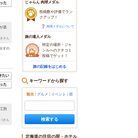
じゃらん 肉球メダル
投稿数や評価でラン
クアップ！
肉球メダルについて
が楽
旅の達人メダル
ゆきさん
特定の場所・ジャ
出すの
ンルへのクチコミ
.
投稿でゲット！
旅の記録をはじめる
キーワードから探す
観光
グルメ
イベント
宿
江別
検索する
-`)さん
北海道の注目の宿・ホテル