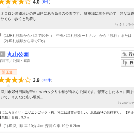
4.0
（
9件
）
オロロン道路沿いの厚田区にある高台の公園です。 駐車場に車を停めて、急な坂道
分ぐらい歩くと到着し...
by きょうち
(2)JR札幌駅から車で70分
丸山公園
8
深川市／公園・庭園
王道
3.9
（
32件
）
深川市郊外田園地帯の中のカタクリや桜が有名な公園です。鬱蒼とした木々に囲ま
いて、そんなに広い場所...
by たかち
春にはカタクリ・エゾエンゴサク・桜、秋には紅葉が美しい。北原白秋の歌碑有り。 【料金
【規模】面積：9.3ha
(1)JR深川駅 車 10分 4km 深川IC 車 19分 8.2km