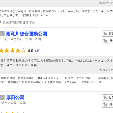
by たかち
児童遊園地などがあり、緑や花壇と噴水のコントラストが美しい公園です。また、キャンプ
設しております。 【規模】面積：2.7ha
(1)石狩沼田駅 徒歩 15分
雨竜川総合運動公園
6
沼田町（雨竜郡）／公園・庭園
4.0
（
2件
）
深川留萌自動車道のすぐ下にある運動公園です。特にりっぱなのはパークゴルフ場
す。４コース３６ホールあ...
by たかち
・町民野球場（多目的広場） ・B＆G海洋センター ・町民パークゴルフ場 の3施設が
です。 野球場は１面 多目的広場としても使用可能。天然芝あり。（営業 5月?10月）...
厚田公園
7
石狩市／公園・庭園