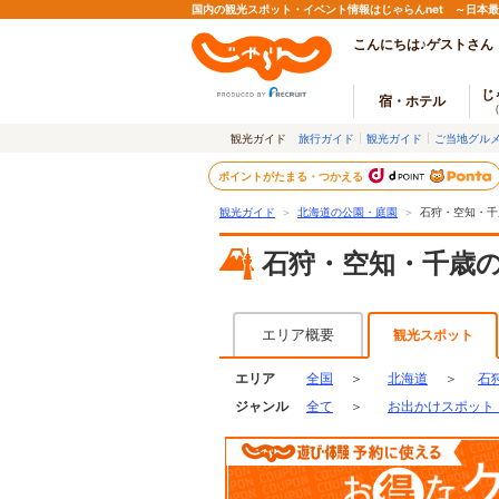
国内の観光スポット・イベント情報はじゃらんnet ～日本
こんにちは♪ゲストさん
じ
宿・ホテル
観光ガイド
旅行ガイド
観光ガイド
ご当地グル
ポイントがたまる・つかえる
観光ガイド
＞
北海道の公園・庭園
＞
石狩・空知・千
石狩・空知・千歳
エリア概要
観光スポット
エリア
全国
＞
北海道
＞
石
ジャンル
全て
＞
お出かけスポット