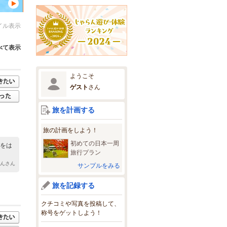
イル表示
べて表示
ようこそ
ゲスト
さん
旅を計画する
旅の計画をしよう！
初めての日本一周
路をは
旅行プラン
ゃんさん
サンプルをみる
旅を記録する
クチコミや写真を投稿して、
称号をゲットしよう！