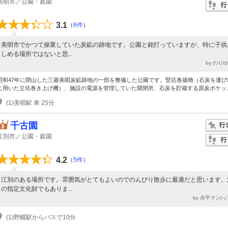
美唄市／公園・庭園
3.1
（
6件
）
美唄市でかつて操業していた炭鉱の跡地です。公園と銘打っていますが、特に子供
しめる場所ではないと思...
by のり
昭和47年に閉山した三菱美唄炭鉱跡地の一部を整備した公園です。竪抗巻揚櫓（石炭を運び
に用いた立坑巻き上げ機）、施設の電源を管理していた開閉所、石炭を貯蔵する原炭ポケッ..
(1)美唄駅 車 25分
千古園
江別市／公園・庭園
4.2
（
5件
）
江別のある場所です。雰囲気がとてもよいのでのんびり散歩に最適だと思います。
の指定文化財でもありま...
by 赤平マン(っ´
(1)野幌駅からバスで10分