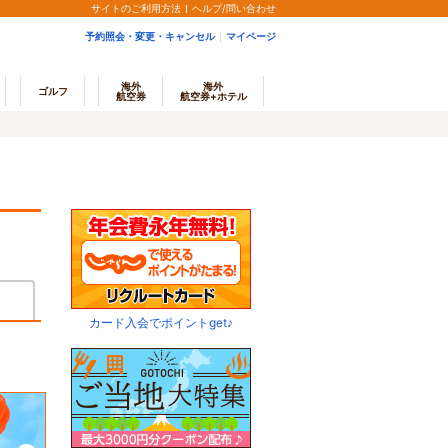
サイトのご利用方法
ヘルプ/問い合わせ
予約照会・変更・キャンセル
マイページ
海外
海外
ゴルフ
航空券
航空券+ホテル
カード入会でポイントget♪