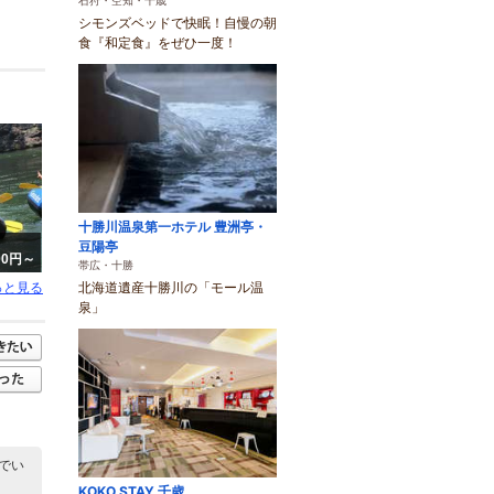
石狩・空知・千歳
シモンズベッドで快眠！自慢の朝
食『和定食』をぜひ一度！
十勝川温泉第一ホテル 豊洲亭・
豆陽亭
000円～
帯広・十勝
北海道遺産十勝川の「モール温
っと見る
泉」
でい
KOKO STAY 千歳