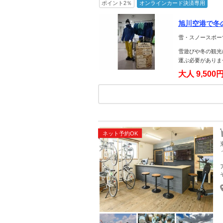
ポイント2％
オンラインカード決済専用
旭川空港で冬
雪・スノースポー
雪遊びや冬の観光
運ぶ必要がありま
大人
9,500
ネット予約OK