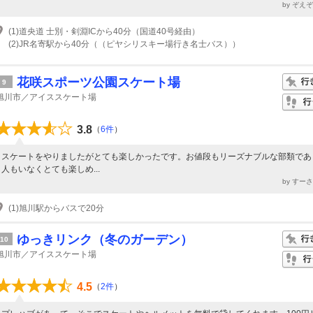
by ぞえ
(1)道央道 士別・剣淵ICから40分（国道40号経由）
(2)JR名寄駅から40分（（ピヤシリスキー場行き名士バス））
花咲スポーツ公園スケート場
9
旭川市／アイススケート場
3.8
（
6件
）
スケートをやりましたがとても楽しかったです。お値段もリーズナブルな部類であ
人もいなくとても楽しめ...
by すー
(1)旭川駅からバスで20分
ゆっきリンク（冬のガーデン）
10
旭川市／アイススケート場
4.5
（
2件
）