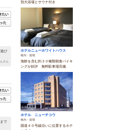
別大浴場とサウナ付き
ホテルニューホワイトハウス
び遊び
稚内・留萌
海鮮を含む約３０種類朝食バイキ
ゃんさん
ングが好評 無料駐車場完備
ホテル ニューチコウ
稚内・留萌
こまで
国道４０号線沿いに位置するホテ