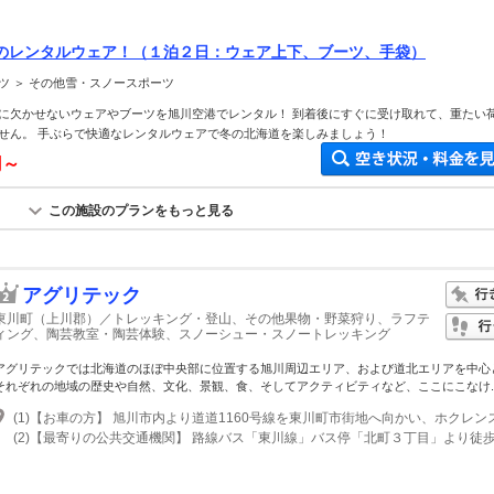
のレンタルウェア！（１泊２日：ウェア上下、ブーツ、手袋）
ツ ＞ その他雪・スノースポーツ
に欠かせないウェアやブーツを旭川空港でレンタル！ 到着後にすぐに受け取れて、重たい
せん。 手ぶらで快適なレンタルウェアで冬の北海道を楽しみましょう！
円～
この施設のプランをもっと見る
アグリテック
東川町（上川郡）／トレッキング・登山、その他果物・野菜狩り、ラフテ
ィング、陶芸教室・陶芸体験、スノーシュー・スノートレッキング
アグリテックでは北海道のほぼ中央部に位置する旭川周辺エリア、および道北エリアを中心
それぞれの地域の歴史や自然、文化、景観、食、そしてアクティビティなど、ここにこなけ..