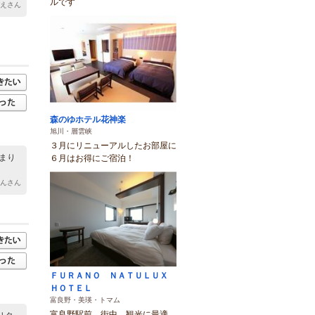
ルです
ぞえさん
森のゆホテル花神楽
旭川・層雲峡
３月にリニューアルしたお部屋に
まり
６月はお得にご宿泊！
さんさん
ＦＵＲＡＮＯ ＮＡＴＵＬＵＸ
ＨＯＴＥＬ
富良野・美瑛・トマム
富良野駅前 街中 観光に最適