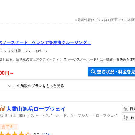
※最新情報はプラン詳細画面にてご確認
スノースクート ゲレンデを爽快クルージング！
ツ ＞ その他雪・スノースポーツ
楽しめる、新感覚の雪上アクティビティ！ スキーやスノーボードとは一味違う爽快感を体
000円～
この施設のプランをもっと見る
大雪山旭岳ロープウェイ
東川町（上川郡）／スキー・スノーボード、ケーブルカー・ロープウェイ
王道