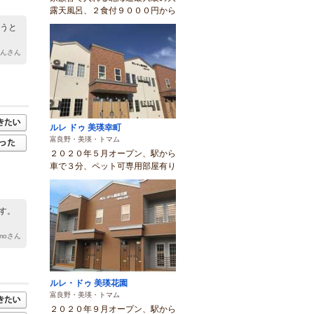
露天風呂、２食付９０００円から
ろうと
ゃんさん
ルレ ドゥ 美瑛幸町
富良野・美瑛・トマム
２０２０年５月オープン、駅から
車で３分、ペット可専用部屋有り
す。
Amoさん
ルレ・ドゥ 美瑛花園
富良野・美瑛・トマム
２０２０年９月オープン、駅から