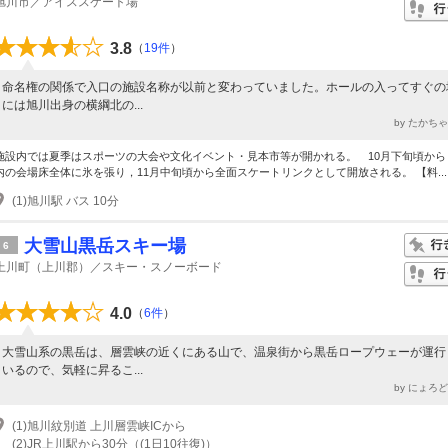
旭川市／アイススケート場
3.8
（
19件
）
命名権の関係で入口の施設名称が以前と変わっていました。ホールの入ってすぐの
には旭川出身の横綱北の...
by たかち
施設内では夏季はスポーツの大会や文化イベント・見本市等が開かれる。 10月下旬頃から
内の会場床全体に氷を張り，11月中旬頃から全面スケートリンクとして開放される。 【料...
(1)旭川駅 バス 10分
大雪山黒岳スキー場
6
上川町（上川郡）／スキー・スノーボード
4.0
（
6件
）
大雪山系の黒岳は、層雲峡の近くにある山で、温泉街から黒岳ロープウェーが運行
いるので、気軽に昇るこ...
by にょろ
(1)旭川紋別道 上川層雲峡ICから
(2)JR上川駅から30分（(1日10往復)）