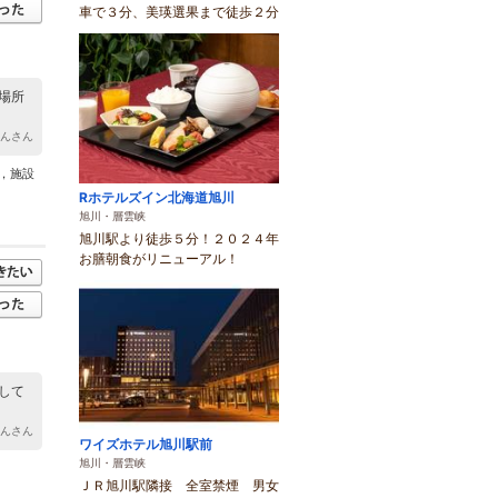
車で３分、美瑛選果まで徒歩２分
場所
ゃんさん
，施設
Rホテルズイン北海道旭川
旭川・層雲峡
旭川駅より徒歩５分！２０２４年
お膳朝食がリニューアル！
して
どんさん
ワイズホテル旭川駅前
旭川・層雲峡
ＪＲ旭川駅隣接 全室禁煙 男女