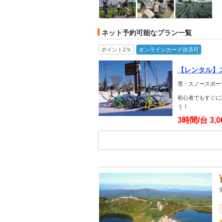
ネット予約可能なプラン一覧
ポイント2％
オンラインカード決済可
【レンタル】
雪・スノースポー
初心者でもすぐに
う！
3時間/台
3,