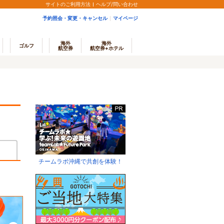
サイトのご利用方法
ヘルプ/問い合わせ
予約照会・変更・キャンセル
マイページ
海外
海外
ゴルフ
航空券
航空券+ホテル
チームラボ沖縄で共創を体験！