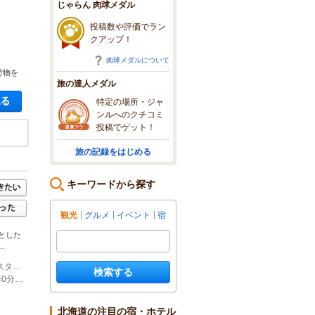
じゃらん 肉球メダル
投稿数や評価でラン
クアップ！
肉球メダルについて
荷物を
旅の達人メダル
空き状況・料金を見る
特定の場所・ジャ
ンルへのクチコミ
投稿でゲット！
旅の記録をはじめる
キーワードから探す
観光
グルメ
イベント
宿
とした
.
(1)【お車の方】 旭川市内より道道1160号線を東川町市街地へ向かい、ホクレンスタンドの信号を過ぎすぐ右手のレンガ壁の建物です。「HAC」の看板が目印です。
検索する
(2)【最寄りの公共交通機関】 路線バス「東川線」バス停「北町３丁目」より徒歩0分（旭川電気軌道） ※旭川駅発着（旭川空港経由あり）
北海道の注目の宿・ホテル