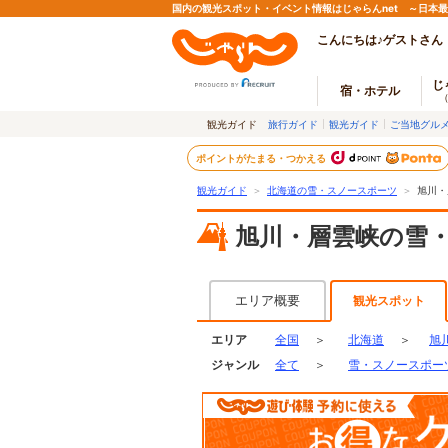
国内の観光スポット・イベント情報はじゃらんnet ～日本
こんにちは♪ゲストさん
じ
宿・ホテル
観光ガイド
旅行ガイド
観光ガイド
ご当地グル
ポイントがたまる・つかえる
観光ガイド
＞
北海道の雪・スノースポーツ
＞
旭川・
旭川・層雲峡の雪
エリア概要
観光スポット
エリア
全国
＞
北海道
＞
旭
ジャンル
全て
＞
雪・スノースポー