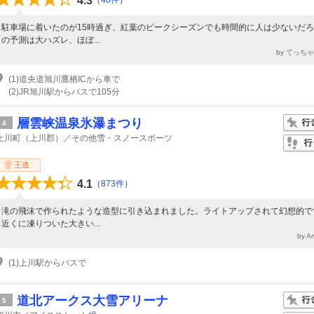
4.3
（
40件
）
駐車場に着いたのが15時過ぎ、紅葉のピークシーズンでも時間的に人は少ないだ
の予測は大ハズレ、ほぼ...
by てっち
(1)道央道旭川鷹栖ICから車で
(2)JR旭川駅からバスで105分
層雲峡温泉氷瀑まつり
4
上川町（上川郡）／その他雪・スノースポーツ
王道
4.1
（
873件
）
滝の飛沫で作られたような造型に引き込まれました。ライトアップされて幻想的で
近くに凍りついた大きい...
by 
(1)上川駅からバスで
道北アークス大雪アリーナ
5