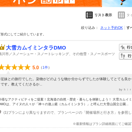
リスト表示
タ
絞り込み：
ネット予約OK
す
グ形式にしてご紹介しています。
大雪カムイミンタラDMO
旭川市／スノーシュー・スノートレッキング、その他雪・スノースポーツ
5.0
（
1件
）
従妹との旅行でした。染物がどのような物か分からずでしたが体験してとても良か
です。教えてくださるか...
by ｈｉ
多様なアクティビティをご提案！北海道の自然・歴史・暮らしを体験しよう！ 大雪カムイ
DMOは、アイヌの人々が「神々の遊ぶ庭（カムイミンタラ）」と呼んだ大雪山国立公園...
※最新情報はプラン詳細画面にてご確認