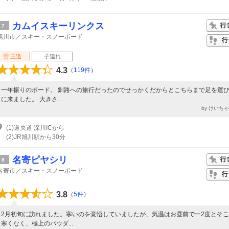
カムイスキーリンクス
7
旭川市／スキー・スノーボード
王道
子連れ
4.3
（
119件
）
一年振りのボード。 釧路への旅行だったのでせっかくだからとこちらまで足を運
に来ました。 大きさ...
by けいち
(1)道央道 深川ICから
(2)JR旭川駅から30分
名寄ピヤシリ
8
名寄市／スキー・スノーボード
3.8
（
5件
）
2月初旬に訪れました。寒いのを覚悟していましたが、気温はお昼前でー2度とそ
寒くなく、極上のパウダ...