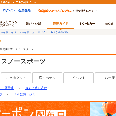
最大級の宿・ホテル予約サイト～
ログイン
会員登録
お得な特典をみる
ゃらんパック
遊び・体験
観光ガイド
レンタカー
航空券
（交通＋宿泊）
メガイド
イベントガイド
お土産ガイド
みんなの旅行記
層雲峡の雪・スノースポーツ
・スノースポーツ
ご当地グルメ
宿・ホテル
イベント
お土産
川・層雲峡
＞
さらに絞り込む
ツ
＞
さらに絞り込む