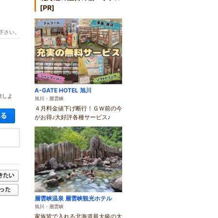
[PR]
下さい。
A-GATE HOTEL 旭川
験しよ
旭川・層雲峡
４月料金値下げ断行！ＧＷ前の今
空き状況・料金を見る
がお得♪大好評各種サービス♪
層雲峡温泉 層雲峡観光ホテル
旭川・層雲峡
家族皆で入れる北海道最大級の大