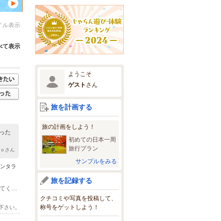
イル表示
べて表示
ようこそ
ゲスト
さん
旅を計画する
旅の計画をしよう！
った
初めての日本一周
旅行プラン
ｒｏさん
サンプルをみる
ミンタラ
旅を記録する
(1)プランにより異なりますので、プランページの「開催場所と行き方」を参照してください。
クチコミや写真を投稿して、
称号をゲットしよう！
下さい。