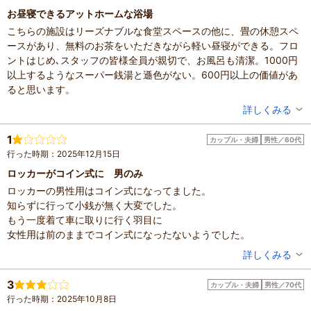
お昼寝できるアットホームな浴場
体験した高評価プラン
こちらの施設はリーズナブルな食堂スペースの他に、畳の休憩スペ
●日帰り温泉●県内では珍しい2つの源泉が味わえる！サウ
ースがあり、無料のお茶をいただきながら軽い昼寝ができる。フロ
ナ・水風呂完備♪温泉後は道の駅はがでゆっくりお買い物を
ントはじめ､スタッフの皆様全員が親切で、お風呂も清潔。1000円
できる(^^♪ファミリーにオススメ！
600円～
大人（中学生以上）
以上するようなスーパー銭湯と遜色がない。600円以上の価値があ
※最新のプラン内容はクチコミ投稿時と異なる場合があります。
ると思います。
予約時は必ずプラン詳細をご確認ください。
投稿者：
はなちゃんさん
詳しくみる
混雑具合：普通
滞在時間：2～3時間
1
カップル・夫婦
男性／60代
設備の有無：駐車場、トイレ、休憩所
行った時期：2025年12月15日
投稿日：2025年12月31日
ロッカーがコイン式に 男のみ
体験した高評価プラン
ロッカーの男性用はコイン式になってました。
●日帰り温泉●県内では珍しい2つの源泉が味わえる！サウ
知らずに行って小銭が無く大変でした。
ナ・水風呂完備♪温泉後は道の駅はがでゆっくりお買い物を
もう一度着て車に取りに行く羽目に
できる(^^♪ファミリーにオススメ！
600円～
大人（中学生以上）
女性用は前のままでコイン式になったないようでした。
※最新のプラン内容はクチコミ投稿時と異なる場合があります。
投稿者：
あらいぐまさん
詳しくみる
予約時は必ずプラン詳細をご確認ください。
混雑具合：普通
滞在時間：1～2時間
3
カップル・夫婦
男性／70代
設備の有無：駐車場、トイレ、休憩所
行った時期：2025年10月8日
投稿日：2025年12月15日