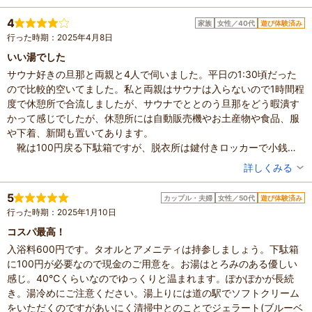
温泉もまあまあですし、充電する場所もあります。
混雑具合：やや混んでいた
休憩は、広い畳の部屋があります。
滞在時間：3時間以上
4
家族
女性／40代
遊び体験済み
設備の有無：駐車場、トイレ、休憩所
今時600円は破格だと思います。
行った時期：2025年4月8日
投稿日：2025年8月13日
いい湯でした
体験した高評価プラン
サウナ好きの旦那と両親と4人で伺いました。平日の1:30頃だった
●日帰り温泉●県内では珍しい2つの源泉が味わえる！サウ
ので比較的空いてました。私と両親はサウナは入らないので1時間程
ナ・水風呂完備♪温泉後は道の駅はがでゆっくりお買い物を
度で休憩所で合流しましたが、サウナでととのう旦那をどう暇潰す
できる(^^♪ファミリーにオススメ！
600円～
大人（中学生以上）
かって感じでしたが、休憩所には自動販売機やお土産物や食品、服
※最新のプラン内容はクチコミ投稿時と異なる場合があります。
や下着、新聞も置いてあります。
予約時は必ずプラン詳細をご確認ください。
靴は100円戻る下駄箱ですが、脱衣所は鍵付きロッカーで小銭は
不必要です。20年程前に1度利用した時は棚とカゴがあって鍵付き
投稿者：
もこさん
詳しくみる
ロッカーは無かった気がしました。ロッカーでだいぶ使いやすく綺
混雑具合：やや空いていた
麗に感じました。
滞在時間：1～2時間
5
カップル・夫婦
女性／50代
遊び体験済み
人数：3人～5人
内風呂はぬるめで美肌の湯、流水の湯、気泡の湯とあります。露
行った時期：2025年1月10日
家族の内訳：親・祖父母、配偶者
天風呂は少し温度が上がりますが、丁度良い温度でした。常連さん
投稿日：2025年4月14日
コスパ最高！
の溜まり場は気泡の湯とサウナって印象です。
入浴料600円です。タオルとアメニティは持参しましょう。下駄箱
体験した高評価プラン
に100円が必要なので現金のご用意を。お湯はとろみのある優しい
●日帰り温泉●県内では珍しい2つの源泉が味わえる！サウ
感じ。40℃くらいなのでゆっくりと温まれます。ぽかぽかが長続
ナ・水風呂完備♪温泉後は道の駅はがでゆっくりお買い物を
き。湯冷めにご注意ください。湯上りには道の駅でソフトクリーム
できる(^^♪ファミリーにオススメ！
600円～
大人（中学生以上）
をいただくのですがあいにく清掃中とのことでジェラート(ブルーベ