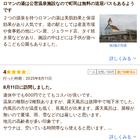
ロマンの湯は公営温泉施設なので町民は無料の送迎バスもあるよう
です
２つの源泉を持つロマンの湯は美肌効果と保湿
効果があり人気です。道の駅としては産直市場
や食事処の他にパン屋、ジェラード店、タイ焼
き屋などがあり、施設の中ほどには子供が遊べ
るこども公園もありました。
他2枚の写真
投稿者：
キヨさん
詳しくみる
混雑具合：やや空いていた
滞在時間：1時間未満
4
一人
女性／50代
遊び体験済み
設備の有無：駐車場、トイレ
行った時期：2025年8月11日
投稿日：2025年10月17日
8月11日に訪問しました。
連休中でも600円でとてもコスパが良いです。
温泉の種類が2種類ありますが、露天風呂は故障中で地下水でした。
内風呂の方が温度も低く、長風呂が出来ます。露天風呂は、屋根が
無いので夏場、雨、雪などのは厳しいと思います。
地元の高齢者が多い印象です。
サウナは、空いている時間帯なら使えると思います。
水風呂もありましたが2,3人しか入れません。
投稿者：
ゆっこさん
詳しくみる