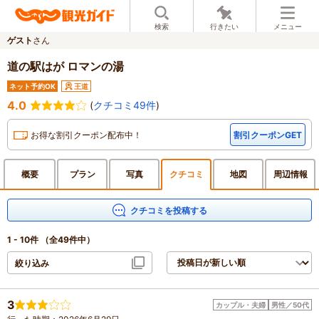
検索
行きたい
メニュー
ゲスト
さん
道の駅はが ロマンの湯
ネット予約OK
王道
4.0
(
クチコミ49件
)
お得な割引クーポン配布中！
割引クーポンGET
概要
プラン
写真
クチ
コミ
地図
周辺
情報
クチコミを投稿する
1 - 10件
（全49件中）
絞り込み
3
カップル・夫婦
男性／50代