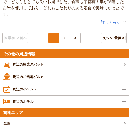
で、どちらもとても良いお湯でした。食事も宇都宮大学が関連した
カロリーゼロです。食堂は、中休みがあるので
お米を使用しており、どれもこだわりのある定食で美味しかったで
注意してね。おっちゃん、唐揚げ定食に大満足!
す。
リピート確定です。
投稿者：
くまこさん
詳しくみる
混雑具合：やや混んでいた
滞在時間：1～2時間
設備の有無：駐車場、トイレ、休憩所
|< 最初
< 前へ
1
2
3
次へ >
最後 >|
投稿日：2024年10月15日
体験した高評価プラン
その他の周辺情報
●日帰り温泉●県内では珍しい2つの源泉が味わえる！サウ
周辺の観光スポット
ナ・水風呂完備♪温泉後は道の駅はがでゆっくりお買い物を
できる(^^♪ファミリーにオススメ！
600円～
大人（中学生以上）
周辺のご当地グルメ
※最新のプラン内容はクチコミ投稿時と異なる場合があります。
予約時は必ずプラン詳細をご確認ください。
周辺のイベント
周辺のホテル
関連エリア
全国