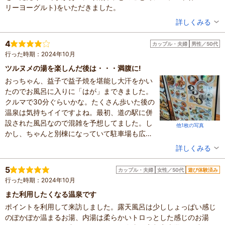
※最新のプラン内容はクチコミ投稿時と異なる場合があります。
リーヨーグルト)をいただきました。
予約時は必ずプラン詳細をご確認ください。
投稿者：
まっくろトトロさん
詳しくみる
混雑具合：普通
滞在時間：1時間未満
4
カップル・夫婦
男性／50代
設備の有無：駐車場、トイレ、休憩所
行った時期：2024年10月
投稿日：2025年1月11日
ツルヌメの湯を楽しんだ後は・・・満腹に!
体験した高評価プラン
おっちゃん、益子で益子焼を堪能し大汗をかい
●日帰り温泉●県内では珍しい2つの源泉が味わえる！サウ
たのでお風呂に入りに「はが」まできました。
ナ・水風呂完備♪温泉後は道の駅はがでゆっくりお買い物を
クルマで30分ぐらいかな。たくさん歩いた後の
できる(^^♪ファミリーにオススメ！
600円～
大人（中学生以上）
温泉は気持ちイイですよね。最初、道の駅に併
※最新のプラン内容はクチコミ投稿時と異なる場合があります。
設された風呂なので混雑を予想してました。し
他1枚の写真
予約時は必ずプラン詳細をご確認ください。
かし、ちゃんと別棟になっていて駐車場も広々
しています。道の駅も大型の店舗でないので、
投稿者：
かずさん
詳しくみる
お風呂を楽しむには好条件ですね!おっちゃん、
混雑具合：やや混んでいた
ひとが多いの苦手なんです。入浴料と返金され
滞在時間：3時間以上
5
カップル・夫婦
女性／50代
遊び体験済み
設備の有無：駐車場、トイレ、休憩所
る下駄箱料100円があれば大丈夫!脱衣所のロッ
行った時期：2024年10月
投稿日：2024年10月20日
カーは無料。良心的なお風呂です。お湯は、ト
また利用したくなる温泉です
ロトロのヌメヌメです。このトロトロ感は歴代
ポイントを利用して来訪しました。露天風呂は少ししょっぱい感じ
上位になると思う。お風呂を出たら腹ごしら
のぽかぽか温まるお湯、内湯は柔らかいトロっとした感じのお湯
え。益子を散策して歩いたので、何を食べても