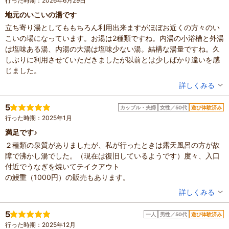
行った時期：2026年6月29日
地元のいこいの湯です
立ち寄り湯としてももちろん利用出来ますがほぼお近くの方々のい
こいの場になっています。お湯は2種類ですね。内湯の小浴槽と外湯
は塩味ある湯、内湯の大湯は塩味少ない湯。結構な湯量ですね。久
しぶりに利用させていただきましたが以前とは少しばかり違いを感
じました。
投稿者：
ぱあちゃんさん
詳しくみる
投稿日：2026年6月29日
5
カップル・夫婦
女性／50代
遊び体験済み
行った時期：2025年1月
満足です♪
２種類の泉質がありましたが、私が行ったときは露天風呂の方が故
障で沸かし湯でした。（現在は復旧しているようです）度々、入口
付近でうなぎを焼いてテイクアウト
の鰻重（1000円）の販売もあります。
投稿者：
くまこさん
詳しくみる
混雑具合：やや混んでいた
滞在時間：1～2時間
5
一人
男性／50代
遊び体験済み
設備の有無：駐車場、トイレ、休憩所
行った時期：2025年12月
投稿日：2026年2月13日