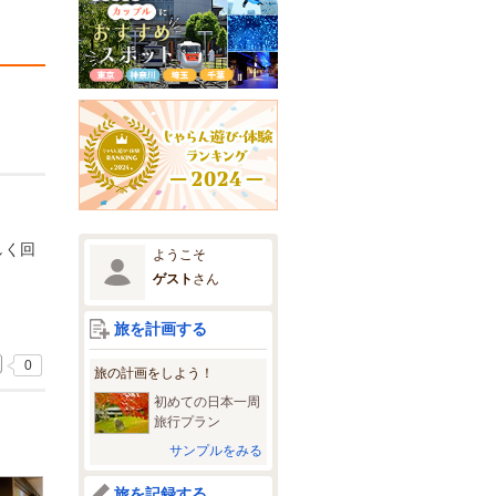
しく回
ようこそ
ゲスト
さん
旅を計画する
0
旅の計画をしよう！
初めての日本一周
旅行プラン
サンプルをみる
旅を記録する