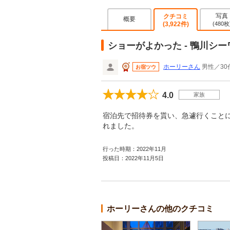
写真
クチコミ
概要
(3,922件)
(480枚
ショーがよかった - 鴨川シ
ホーリーさん
男性／30
お宿ツウ
4.0
家族
宿泊先で招待券を貰い、急遽行くこと
れました。
行った時期：2022年11月
投稿日：2022年11月5日
ホーリーさんの他のクチコミ