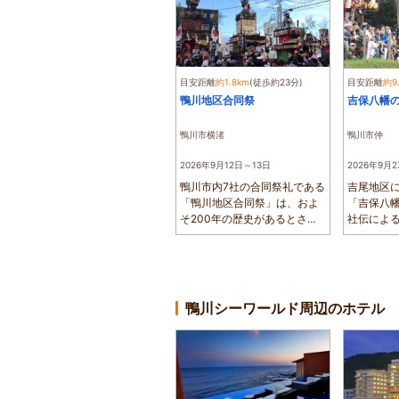
目安距離
約1.8km
(徒歩約23分)
目安距離
約9
鴨川地区合同祭
吉保八幡
鴨川市横渚
鴨川市仲
2026年9月12日～13日
2026年9月2
鴨川市内7社の合同祭礼である
吉尾地区
「鴨川地区合同祭」は、およ
「吉保八
そ200年の歴史があるとされ
社伝によ
ます。かつて...
まで遡るとさ
鴨川シーワールド周辺のホテル