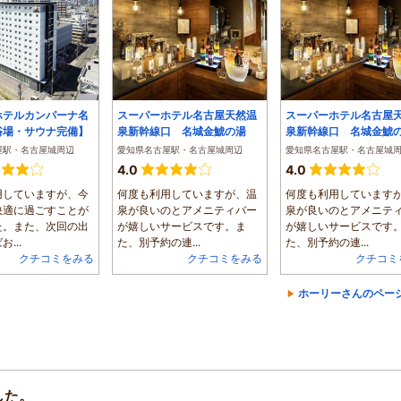
ホテルカンパーナ名
スーパーホテル名古屋天然温
スーパーホテル名古屋
浴場・サウナ完備】
泉新幹線口 名城金鯱の湯
泉新幹線口 名城金鯱
屋駅・名古屋城周辺
愛知県名古屋駅・名古屋城周辺
愛知県名古屋駅・名古屋城
4.0
4.0
用していますが、今
何度も利用していますが、温
何度も利用しています
快適に過ごすことが
泉が良いのとアメニティバー
泉が良いのとアメニテ
た。また、次回の出
が嬉しいサービスです。ま
が嬉しいサービスです
...
た、別予約の連...
た、別予約の連...
クチコミをみる
クチコミをみる
クチコミ
ホーリーさんのペー
した。