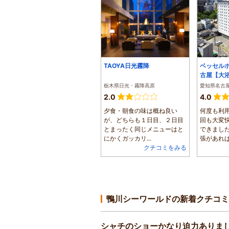
TAOYA日光霧降
ベッセル
古屋【大
栃木県日光・霧降高原
愛知県名古
2.0
4.0
夕食・朝食の味は概ね良い
何度も利
が、どちらも１日目、２日目
回も大変
とまったく同じメニューはと
できまし
にかくガッカリ...
張があればお
クチコミをみる
鴨川シーワールドの新着クチコミ
シャチのショーかなり迫力ありま