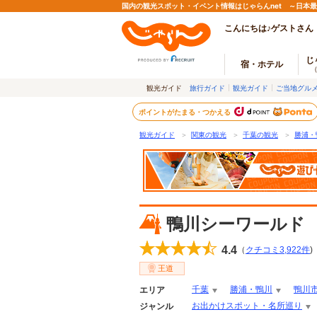
国内の観光スポット・イベント情報はじゃらんnet ～日本
こんにちは♪ゲストさん
じ
宿・ホテル
観光ガイド
旅行ガイド
観光ガイド
ご当地グル
ポイントがたまる・つかえる
観光ガイド
＞
関東の観光
＞
千葉の観光
＞
勝浦・
鴨川シーワールド
4.4
（
クチコミ
3,922
件
)
王道
千葉
勝浦・鴨川
鴨川
エリア
お出かけスポット・名所巡り
ジャンル