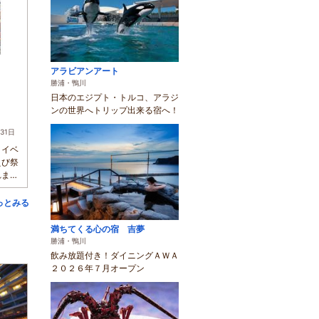
アラビアンアート
り
勝浦・鴨川
日本のエジプト・トルコ、アラジ
ンの世界へトリップ出来る宿へ！
31日
メイベ
えび祭
れま
っとみる
満ちてくる心の宿 吉夢
勝浦・鴨川
飲み放題付き！ダイニングＡＷＡ
２０２６年７月オープン