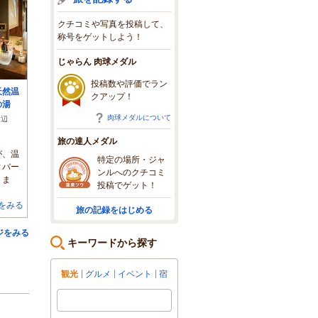
クチコミや写真を投稿して、
称号をゲットしよう！
じゃらん 肉球メダル
投稿数や評価でラン
天然温
クアップ！
の湯
肉球メダルについて
周辺
旅の達人メダル
が、温
特定の場所・ジャ
ィバー
ンルへのクチコミ
。ま
投稿でゲット！
をみる
旅の記録をはじめる
ジをみる
キーワードから探す
観光
グルメ
イベント
宿