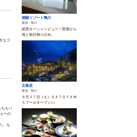
潮騒リゾート鴨川
勝浦・鴨川
絶景オーシャンビュー！部屋から
海と朝日独り占め。
きなゴ
五氣里
勝浦・鴨川
６月２７日（土）ＳＡＴＯＹＡＭ
Ａプールオープン♪♪
たちもバ
ョーの
た。も