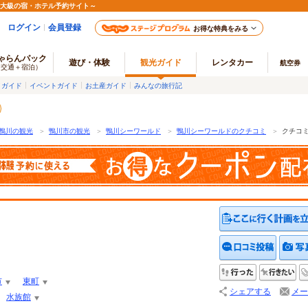
最大級の宿・ホテル予約サイト～
ログイン
会員登録
お得な特典をみる
ゃらんパック
遊び・体験
観光ガイド
レンタカー
航空券
（交通＋宿泊）
メガイド
イベントガイド
お土産ガイド
みんなの旅行記
鴨川の観光
＞
鴨川市の観光
＞
鴨川シーワールド
＞
鴨川シーワールドのクチコミ
＞
クチコ
クチコ
行った
行
市
東町
シェアする
メー
水族館