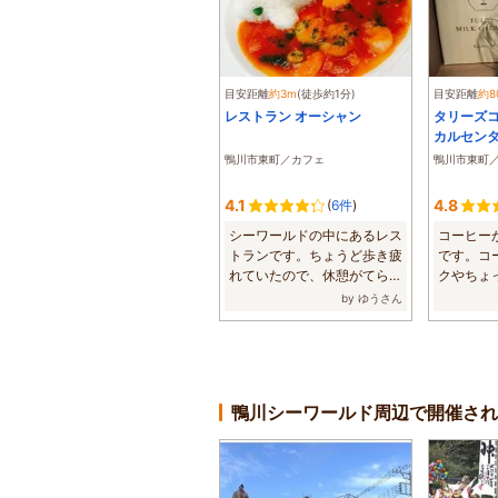
目安距離
約3m
(徒歩約1分)
目安距離
約8
レストラン オーシャン
タリーズ
カルセン
鴨川市東町／カフェ
鴨川市東町
4.1
4.8
(
6件
)
シーワールドの中にあるレス
コーヒー
トランです。ちょうど歩き疲
です。コ
れていたので、休憩がてら食
クやちょ
事ができよか...
あるのも便利
by ゆうさん
鴨川シーワールド周辺で開催され