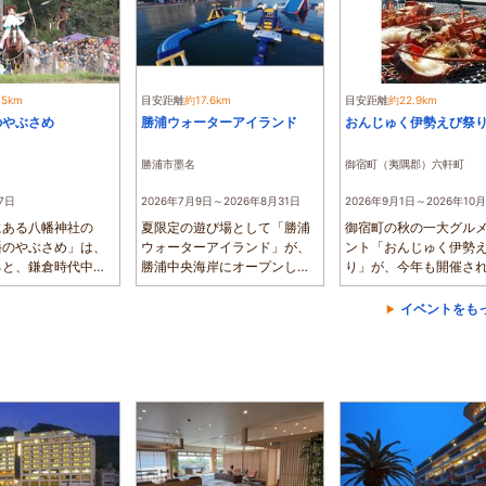
.5km
目安距離
約17.6km
目安距離
約22.9km
のやぶさめ
勝浦ウォーターアイランド
おんじゅく伊勢えび祭
勝浦市墨名
御宿町（夷隅郡）六軒町
7日
2026年7月9日～2026年8月31日
2026年9月1日～2026年10月
にある八幡神社の
夏限定の遊び場として「勝浦
御宿町の秋の一大グル
幡のやぶさめ」は、
ウォーターアイランド」が、
ント「おんじゅく伊勢
ると、鎌倉時代中期
勝浦中央海岸にオープンしま
り」が、今年も開催さ
れ...
す。海上のオ...
す。期間中は、...
イベントをも