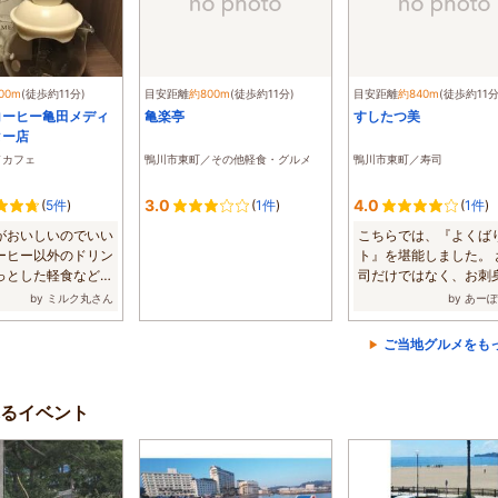
00m
(徒歩約11分)
目安距離
約800m
(徒歩約11分)
目安距離
約840m
(徒歩約11分
コーヒー亀田メディ
亀楽亭
すしたつ美
ター店
／カフェ
鴨川市東町／その他軽食・グルメ
鴨川市東町／寿司
3.0
4.0
(
5件
)
(
1件
)
(
1件
)
がおいしいのでいい
こちらでは、『よくば
ーヒー以外のドリン
ト』を堪能しました。 
っとした軽食なども
司だけではなく、お刺
...
碗蒸し、小鉢...
by ミルク丸さん
by あー
ご当地グルメをも
るイベント