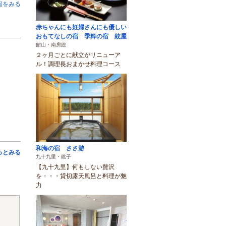
報をみる
赤ちゃんにも妊婦さんにも優しい
おもてなしの宿 季粋の宿 紋屋
館山・南房総
２ヶ月ごとに献立がリニューア
ル！調理長おまかせ料理コース
和海の宿 ささ游
っとみる
九十九里・銚子
【九十九里】何もしない贅沢
を・・・貸切露天風呂と料理が魅
力