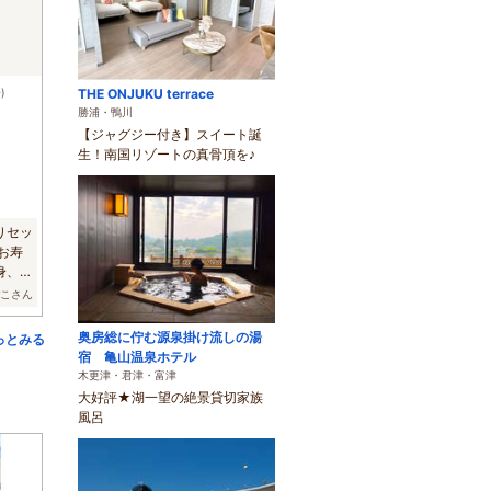
)
THE ONJUKU terrace
勝浦・鴨川
【ジャグジー付き】スイート誕
生！南国リゾートの真骨頂を♪
りセッ
お寿
身、茶
ぽこさん
奥房総に佇む源泉掛け流しの湯
っとみる
宿 亀山温泉ホテル
木更津・君津・富津
大好評★湖一望の絶景貸切家族
風呂