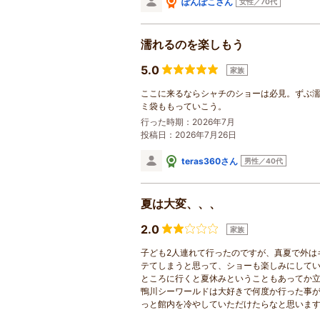
ぽんぽこさん
女性／70代
濡れるのを楽しもう
5.0
家族
ここに来るならシャチのショーは必見。ずぶ
ミ袋ももっていこう。
行った時期：2026年7月
投稿日：2026年7月26日
teras360さん
男性／40代
夏は大変、、、
2.0
家族
子ども2人連れて行ったのですが、真夏で外は
テてしまうと思って、ショーも楽しみにしてい
ところに行くと夏休みということもあってか
鴨川シーワールドは大好きで何度か行った事
っと館内を冷やしていただけたらなと思いま