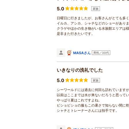
5.0
家族
日曜日に行きましたが、お客さんがとても多
イルカ、アシカ、シャチなどのショーがありま
クラゲやほかの生き物がいる水族館エリアは
是非また行きたいです。
MASAさん
男性／30代
いきなりの洗礼でした
5.0
家族
シーワールドには過去に何回も訪れていますが
以前はここまでは水が来ないだろうと思って
やっぱり夏はこれですよね。
ビショビショの服もこの暑さで知らない間に
シャチとトレーナーさんには拍手です。