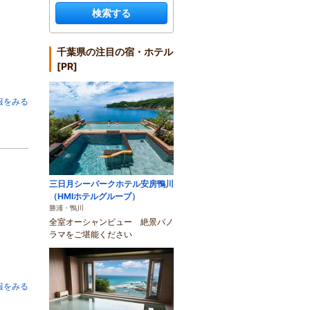
検索する
千葉県の注目の宿・ホテル
[PR]
報をみる
三日月シーパークホテル安房鴨川
（HMIホテルグループ）
勝浦・鴨川
全室オーシャンビュー 絶景パノ
ラマをご堪能ください
報をみる