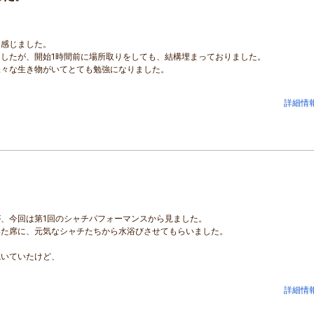
く感じました。
したが、開始1時間前に場所取りをしても、結構埋まっておりました。
様々な生き物がいてとても勉強になりました。
詳細情
、今回は第1回のシャチパフォーマンスから見ました。
いた席に、元気なシャチたちから水浴びさせてもらいました。
乾いていたけど、
詳細情