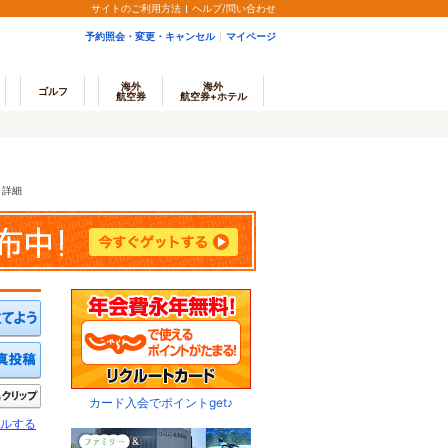
サイトのご利用方法
ヘルプ/問い合わせ
予約照会・変更・キャンセル
マイページ
海外
海外
ゴルフ
航空券
航空券+ホテル
ミ詳細
ミを投稿する
写真を投稿する
きたい
クリップ
カード入会でポイントget♪
ルする