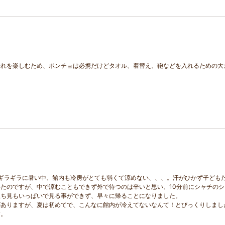
濡れを楽しむため、ポンチョは必携だけどタオル、着替え、鞄などを入れるための大
ギラギラに暑い中、館内も冷房がとても弱くて涼めない、、、。汗がひかず子ども
たのですが、中で涼むこともできず外で待つのは辛いと思い、10分前にシャチのシ
立ち見もいっぱいで見る事ができず、早々に帰ることになりました。
がありますが、夏は初めてで、こんなに館内が冷えてないなんて！とびっくりしまし
す。