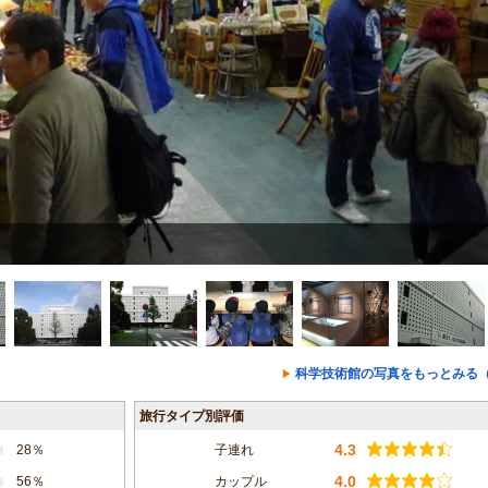
科学技術館の写真をもっとみる（
旅行タイプ別評価
4.3
28％
子連れ
4.0
56％
カップル