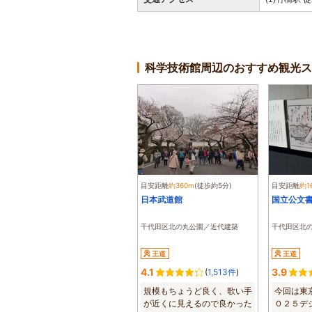
科学技術館周辺のおすすめ観光ス
目安距離
約360m
(徒歩約5分)
目安距離
約1
日本武道館
国立公文
千代田区北の丸公園／近代建築
千代田区北
王道
王道
4.1
3.9
(
1,513件
)
規模もちょうど良く、歌い手
今回は東
が近くに見えるので良かった
０２５デ