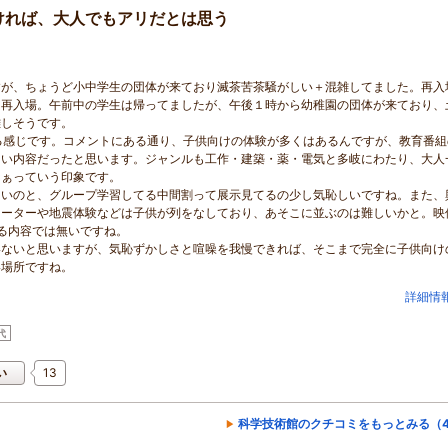
ければ、大人でもアリだとは思う
すが、ちょうど小中学生の団体が来ており滅茶苦茶騒がしい＋混雑してました。再入
に再入場。午前中の学生は帰ってましたが、午後１時から幼稚園の団体が来ており、
難しそうです。
る感じです。コメントにある通り、子供向けの体験が多くはあるんですが、教育番組
しい内容だったと思います。ジャンルも工作・建築・薬・電気と多岐にわたり、大人
なぁっていう印象です。
しいのと、グループ学習してる中間割って展示見てるの少し気恥しいですね。また、
レーターや地震体験などは子供が列をなしており、あそこに並ぶのは難しいかと。映
る内容では無いですね。
いないと思いますが、気恥ずかしさと喧噪を我慢できれば、そこまで完全に子供向け
い場所ですね。
詳細情
代
13
い
科学技術館のクチコミをもっとみる（4