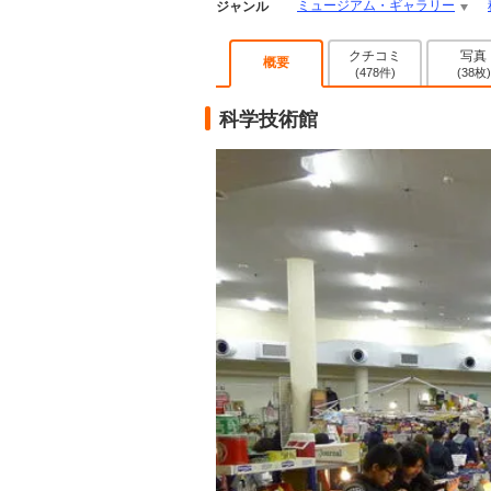
ミュージアム・ギャラリー
ジャンル
クチコミ
写真
概要
(478件)
(38枚)
科学技術館