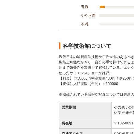
普通
やや不満
不満
科学技術館について
現代日本の最新科学技術から近未来のあるべ
機能上可能なかぎり，自分の手で操作できる
用まで娯楽性を加味して解説している。エレク
使ったサイエンスショーが好評。
【料金】 大人600円中高校生400円子供250円
【規模】入館者数（年間）：600000
※掲載されている情報や写真については最新
営業期間
その他：公開 9
休業 年末年
所在地
〒102-0
交通アクセス
(1)竹橋駅 徒