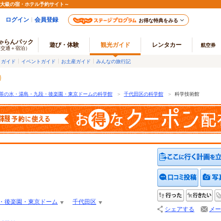
最大級の宿・ホテル予約サイト～
ログイン
会員登録
お得な特典をみる
ゃらんパック
遊び・体験
観光ガイド
レンタカー
航空券
（交通＋宿泊）
メガイド
イベントガイド
お土産ガイド
みんなの旅行記
茶の水・湯島・九段・後楽園・東京ドームの科学館
＞
千代田区の科学館
＞
科学技術館
クチコ
行った
行
・後楽園・東京ドーム
千代田区
シェアする
メー