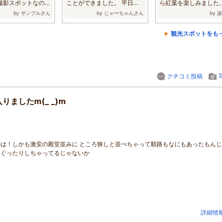
撮影スポットなので
ことができました。 平日で
ら紅葉を楽しみました
...
したがお客様...
丸公園の紅葉...
by サンプルさん
by じゃーちゃんさん
by 
観光スポットをも
クチコミ投稿
ましたm(_ _)m
。
は！しかも激安の殿堂並みに ところ狭しと並べちゃって順路もなにもあったもん
なぐったりしちゃってるじゃないか
詳細情