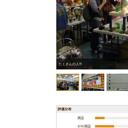
たくさんの人!!!
評価分布
満足
やや満足