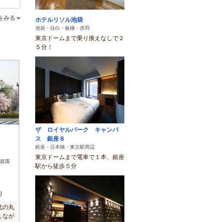
をみる
ホテルリソル池袋
池袋・目白・板橋・赤羽
東京ドームまで乗り換えなしで２
５分！
ザ ロイヤルパーク キャンバ
)
ス 銀座８
銀座・日本橋・東京駅周辺
東京ドームまで電車で１本、銀座
庭園
駅から徒歩５分
)
北の丸
しなが