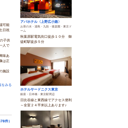
アパホテル〈上野広小路〉
場可能
お茶の水・湯島・九段・後楽園・東京ド
土日祝
ーム
秋葉原駅電気街口徒歩１０分 御
の子供
徒町駅徒歩５分
一人で
興味あ
像は正
の施設
報をみる
ホテルサードニクス東京
銀座・日本橋・東京駅周辺
日比谷線と東西線でアクセス便利
～全室２４平米以上あります♪
78件）