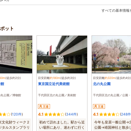
すべての基本情報
ポット
60m
(徒歩約2分)
目安距離
約180m
(徒歩約3分)
目安距離
約320m
(徒歩約4分
書館
東京国立近代美術館
北の丸公園
の丸公園／博物館
千代田区北の丸公園／美術館
千代田区北の丸公園／公園・
王道
王道
4.1
4.1
(
120件
)
(
344件
)
(
248件
京文化財ウィーク２
初めて訪れました。駅から近
今年も皇居一般公開→
ジタルスタンプラリ
い場所にあり、迷わずに行く
公園→靖国神社と散歩