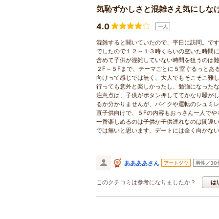
気恥ずかしさと混雑さえ気にしな
4.0
一人
混雑すると聞いていたので、平日に訪問。で
でしたので１２～１３時くらいの空いた時間
含めて子供が混雑していない時間を狙うのは
２F～５Fまで、テーマごとに５室ぐるっとあ
向けって感じでは無く、大人でもそこそこ難
行っても意外と楽しかったし、勉強になった
注意点は、子供がボタン押しててかなり騒が
るか分かりませんが、バイクや運転のシュミ
直子供向けで、５Fの内容もおっさん一人でや
一番楽しめるのは子供か子供連れなのは間違
では無いと思います。デートには全く向かな
ああああさん
アートツウ
男性／30
このクチコミは参考になりましたか？
は