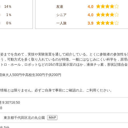
4.0
14％
友達
4.0
1％
シニア
3.9
0％
一人旅
き姿までを含めて，実技や実験装置を通して紹介している。とくに参観者の参加性を
よう，可動方式を多く取り入れているのが特徴。一般にはなじみにくい科学を，原理
トロ・ホール，ロボットなどの16の常設展示室のほか，液体チッ素，形状記憶合金
団体大人500円中高校生300円子供200円
の情報とは限りません。必ずご自身で事前にご確認の上、ご利用ください。
:30?16:50
始
091 東京都千代田区北の丸公園
歩 5分