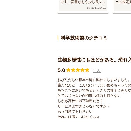
です。音響がもう少し良くな
ーの指定
ればいいので...
約１年ぶりに
by エモコさん
科学技術館のクチコミ
生物多様性にもほどがある。恐れ入り
5.0
一人
おびただしい標本の海に溺れてしまいました
誰だなんだ、こんなにいっぱい集めちゃったの
あちこちにおいてあるたくさんの椅子にみん
とてもじゃないが時間も体力も持たない
しかも高校生以下無料だと？！
サービスよすぎじゃないですか？
もう何度でも行きたい
それには脚力つけなくちゃ