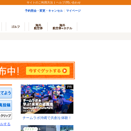
サイトのご利用方法
ヘルプ/問い合わせ
予約照会・変更・キャンセル
マイページ
海外
海外
ゴルフ
航空券
航空券+ホテル
ミを投稿する
写真を投稿する
きたい
クリップ
チームラボ沖縄で共創を体験！
ルする