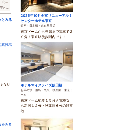
。北の
波平さん
2025年10月全室リニューアル！
っとみる
センターホテル東京
銀座・日本橋・東京駅周辺
東京ドームから当館まで電車で２
０分！東京駅徒歩圏内です！
写真投稿
じゃない
ホテルマイステイズ飯田橋
お茶の水・湯島・九段・後楽園・東京ド
ーム
東京ドーム徒歩１５分☆電車な
ら新宿１２分・秋葉原６分の好立
地
報をみる