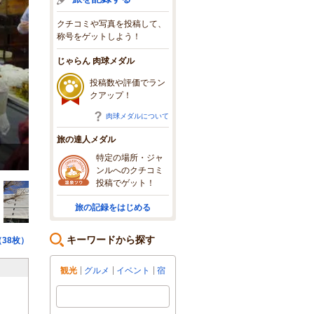
クチコミや写真を投稿して、
称号をゲットしよう！
じゃらん 肉球メダル
投稿数や評価でラン
クアップ！
肉球メダルについて
旅の達人メダル
ジャンクショー
特定の場所・ジャ
ンルへのクチコミ
投稿でゲット！
旅の記録をはじめる
キーワードから探す
38枚）
観光
グルメ
イベント
宿