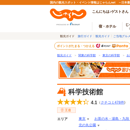
国内の観光スポット・イベント情報はじゃらんnet ～日本
こんにちは♪ゲストさん
じ
宿・ホテル
観光ガイド
旅行ガイド
観光ガイド
ご当地グル
ポイントがたまる・つかえる
観光ガイド
＞
関東の科学館
＞
東京の科学館
＞
お
科学技術館
4.1
（
クチコミ
478
件
)
王道
東京
お茶の水・湯島・九段
エリア
北の丸公園