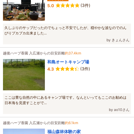
(3件)
5.0
久しぶりのサップだったのでちょっと不安でしたが、穏やかな波なのでのん
びりプカプカ出来ました...
by きょんさん
越後ハーブ香園 入広瀬からの目安距離
約37.4km
和島オートキャンプ場
(3件)
4.3
ここは豊な自然の中にあるキャンプ場です。なんといってもここのお勧めは
日本海を見渡すことがで...
by ao10さん
越後ハーブ香園 入広瀬からの目安距離
約6.1km
福山森林体験の家