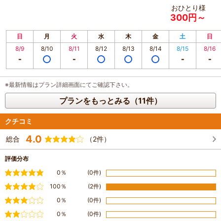
おひとり様
300円～
日
月
火
水
木
金
土
日
8/9
8/10
8/11
8/12
8/13
8/14
8/15
8/16
※最新情報はプラン詳細画面にてご確認下さい。
プランをもっとみる（11件）
クチコミ
4.0
総合
（2件）
評価分布
満足
0％
(0件)
やや満足
100％
(2件)
普通
0％
(0件)
やや不満
0％
(0件)