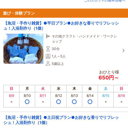
このスポットの基本情報へ
●AC電源付きサイト：13区画
●サイトの地面：芝生
●バンガロー：無し
遊び・体験プラン
【魚沼・手作り雑貨】●平日プラン●お好きな香りでリフレッシ
●主な施設：
ュ！入浴剤作り（1個）
温水シャワー、コインランドリー、ハーブ園、芝サッカー場（1面）、テニスコ
ート（3面）、バーベキュー広場
その他クラフト・ハンドメイド・ワークシ
ョップ
●売店：炭2kg550円、薪 650円
30分
●レンタル：バーベキューコンロ550円
1人～5人
5歳以上
●禁止：直火
●アクティビティ：テニス、サッカー、
おひとり様
●遊具：無し
650円～
●ペット：可能
日
月
火
水
木
金
土
日
8/9
8/10
8/11
8/12
8/13
8/14
8/15
8/16
【魚沼・手作り雑貨】●土日祝プラン●お好きな香りでリフレッ
シュ！入浴剤作り（1個）