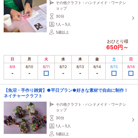
その他クラフト・ハンドメイド・ワークシ
ョップ
30分
1人～5人
5歳以上
おひとり様
650円～
日
月
火
水
木
金
土
日
8/9
8/10
8/11
8/12
8/13
8/14
8/15
8/16
【魚沼・手作り雑貨】●平日プラン●好きな素材で自由に制作！
ネイチャークラフト
その他クラフト・ハンドメイド・ワークシ
ョップ
30分
1人～5人
5歳以上