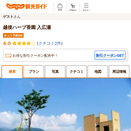
ゲスト
さん
越後ハーブ香園 入広瀬
ネット予約OK
4.0
(
クチコミ2件
)
お得な割引クーポン配布中！
割引クーポンGET
概要
プラン
写真
クチ
コミ
地図
周辺
情報