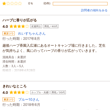
不満
0％
(0件)
訪問者の傾向をみる
ハーブに香りが広がる
4.0
友達同士
男性／40代
れいすちゃんさん
東京ツウ
行った時期：2017年8月
越後ハーブ香園入広瀬にあるオートキャンプ場に行きました。芝生
が気持ちよく、風にのってハーブの香りが広がっていきます。
混雑具合
：
未選択
滞在時間
：
未選択
人数
：
3人～5人
投稿日
：
2018年4月28日
きれいなところ
4.0
カップル・夫婦
男性／30代
ブルー10さん
東京ツウ
行った時期：2018年6月