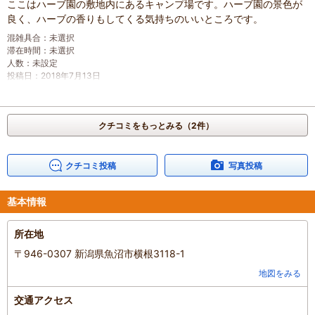
ここはハーブ園の敷地内にあるキャンプ場です。ハーブ園の景色が
良く、ハーブの香りもしてくる気持ちのいいところです。
混雑具合
：
未選択
滞在時間
：
未選択
人数
：
未設定
投稿日
：
2018年7月13日
クチコミをもっとみる（2件）
クチコミ投稿
写真投稿
基本情報
所在地
〒946-0307 新潟県魚沼市横根3118-1
地図をみる
交通アクセス