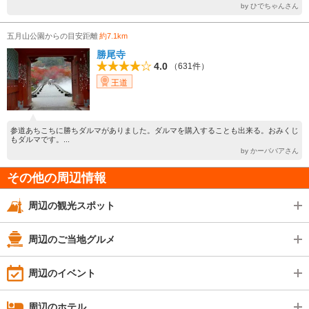
by ひでちゃんさん
五月山公園からの目安距離
約7.1km
勝尾寺
4.0
（631件）
王道
参道あちこちに勝ちダルマがありました。ダルマを購入することも出来る。おみくじ
もダルマです。...
by かーババアさん
その他の周辺情報
周辺の観光スポット
周辺のご当地グルメ
周辺のイベント
周辺のホテル