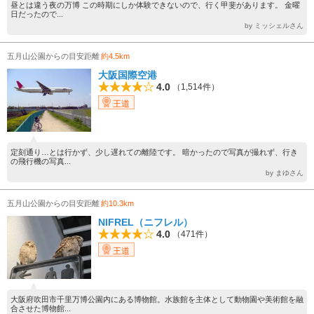
昼とは違う夜の万博 この時期にしか体験できないので、行く甲斐があります。 金曜
日だったので...
by ミッシェルさん
五月山公園からの目安距離
約4.5km
大阪国際空港
4.0
（1,514件）
王道
定刻通り…とは行かず、少し遅れての離陸です。 暗かったので写真が撮れず、行き
の飛行機の写真...
by まゆさん
五月山公園からの目安距離
約10.3km
NIFREL（ニフレル）
4.0
（471件）
王道
大阪府吹田市千里万博公園内にある博物館。水族館を主体として動物園や美術館を融
合させた博物館...