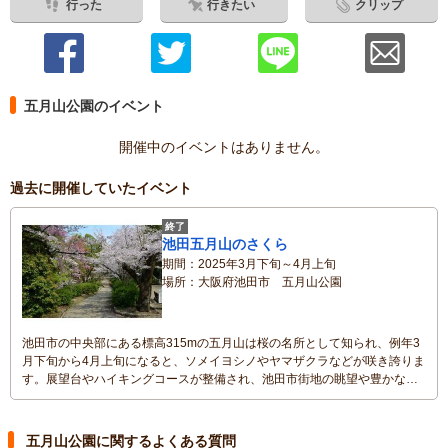
行った
行きたい
クリップ
五月山公園のイベント
開催中のイベントはありません。
過去に開催していたイベント
終了
池田五月山のさくら
期間
2025年3月下旬～4月上旬
場所
大阪府池田市 五月山公園
池田市の中央部にある標高315mの五月山は桜の名所として知られ、例年3
月下旬から4月上旬になると、ソメイヨシノやヤマザクラなどが咲き誇りま
す。展望台やハイキングコースが整備され、池田市街地の眺望や豊かな自
然の景色を楽しめるとあって、春の一日を満喫する行楽客で賑わいます。
見頃にあわせて、近くの池田城跡公園を会場に「池田五月山さくらまつ
り」も開催され、邦楽演奏会や野だての会が行われます。
五月山公園に関するよくある質問