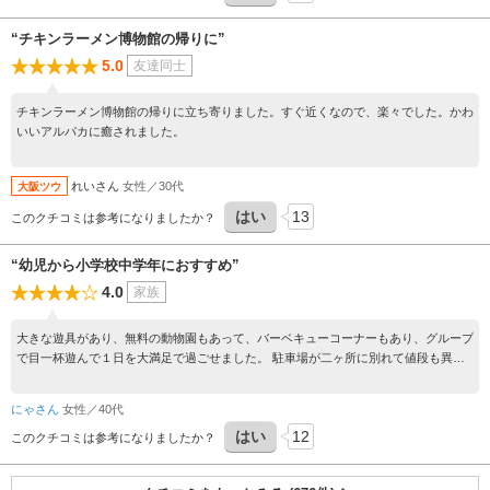
“チキンラーメン博物館の帰りに”
5.0
友達同士
チキンラーメン博物館の帰りに立ち寄りました。すぐ近くなので、楽々でした。かわ
いいアルパカに癒されました。
れいさん
女性／30代
大阪ツウ
はい
13
このクチコミは参考になりましたか？
“幼児から小学校中学年におすすめ”
4.0
家族
大きな遊具があり、無料の動物園もあって、バーベキューコーナーもあり、グループ
で目一杯遊んで１日を大満足で過ごせました。 駐車場が二ヶ所に別れて値段も異な
るのでご注意ください。
にゃさん
女性／40代
はい
12
このクチコミは参考になりましたか？