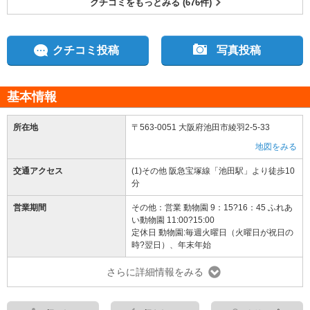
クチコミをもっとみる (676件)
クチコミ投稿
写真投稿
基本情報
所在地
〒563-0051 大阪府池田市綾羽2-5-33
地図をみる
交通アクセス
(1)その他 阪急宝塚線「池田駅」より徒歩10
分
営業期間
その他：営業 動物園 9：15?16：45 ふれあ
い動物園 11:00?15:00
定休日 動物園:毎週火曜日（火曜日が祝日の
時?翌日）、年末年始
さらに詳細情報をみる