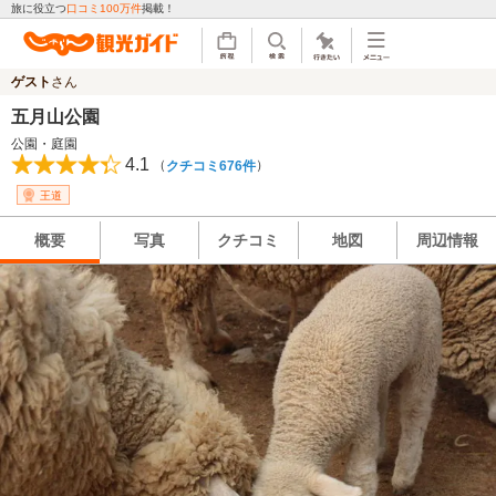
旅に役立つ
口コミ100万件
掲載！
ゲスト
さん
五月山公園
公園・庭園
4.1
（
）
クチコミ676件
王道
概要
写真
クチコミ
地図
周辺情報