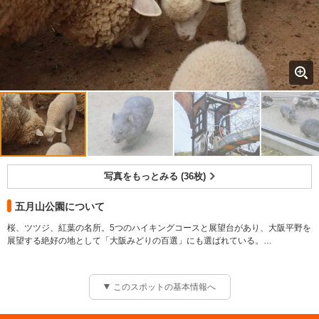
写真をもっとみる (36枚)
五月山公園について
桜、ツツジ、紅葉の名所。5つのハイキングコースと展望台があり、大阪平野を
展望する絶好の地として「大阪みどりの百選」にも選ばれている。
池田市のシンボルである五月山（標高315.3m）の麓から中腹に広がる、桜、ツ
ツジ、紅葉の名所。5つのハイキングコースと展望台があり、大阪平野を展望す
る絶好の地として、「大阪みどりの百選」にも選ばれている。また、園内には
このスポットの基本情報へ
動物園・都市緑化植物園、ゴルフ場、緑のセンターなど多くの施設が併設され
ており、レジャーを楽しむ多くの人で賑わっている。とくに五月山動物園は、
入場料が無料ながらオーストラリアの珍獣ウォンバットやワラビーを見ること