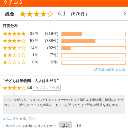
クチコミ
ができるということで人気を集めている。毎年4月上旬の土・日には、公園広場
や動物園を中心に「さくらまつり」が催される。夏には、江戸時代からつづく
4.1
総合
（676件）
「がんがら火祭り」の舞台のひとつにもなっている。
【料金】 入園無料
評価分布
32％
(219件)
53％
(358件)
14％
(92件)
1％
(7件)
0％
(0件)
訪問者の傾向をみる
“子どもは動物園、大人は山登り”
4.0
カップル・夫婦
小さいながらも、ウォンバットやエミューがいるなど個性ある動物園。無料なのがう
れしい。 山登りのコースも豊富で、ちょっと登っただけで野鳥や眺望を楽しめる。
近くには植物園もあり、一日中楽しめる。
かなたさん
女性／20代
はい
16
このクチコミは参考になりましたか？