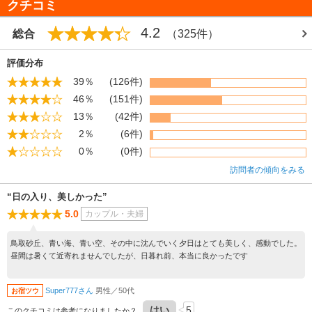
クチコミ
4.2
総合
（325件）
評価分布
39％
(126件)
46％
(151件)
13％
(42件)
2％
(6件)
0％
(0件)
訪問者の傾向をみる
“日の入り、美しかった”
5.0
カップル・夫婦
鳥取砂丘、青い海、青い空、その中に沈んでいく夕日はとても美しく、感動でした。
昼間は暑くて近寄れませんでしたが、日暮れ前、本当に良かったです
Super777さん
男性／50代
お宿ツウ
はい
5
このクチコミは参考になりましたか？