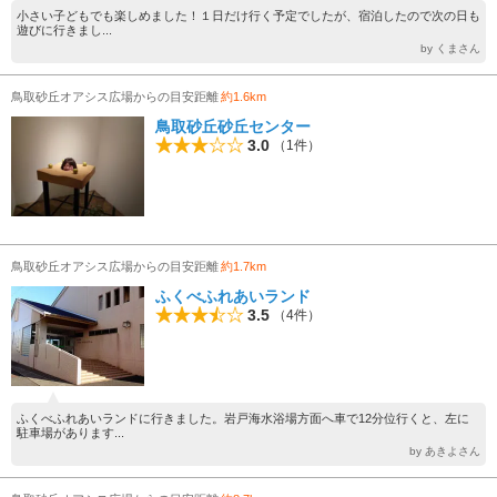
小さい子どもでも楽しめました！１日だけ行く予定でしたが、宿泊したので次の日も
遊びに行きまし...
by くまさん
鳥取砂丘オアシス広場からの目安距離
約1.6km
鳥取砂丘砂丘センター
3.0
（1件）
鳥取砂丘オアシス広場からの目安距離
約1.7km
ふくべふれあいランド
3.5
（4件）
ふくべふれあいランドに行きました。岩戸海水浴場方面へ車で12分位行くと、左に
駐車場があります...
by あきよさん