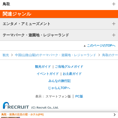
鳥取
関連ジャンル
エンタメ・アミューズメント
テーマパーク・遊園地・レジャーランド
このページのTOPへ
観光
中国(山陰山陽)のテーマパーク・遊園地・レジャーランド
鳥取のテー
観光ガイド
ご当地グルメガイド
イベントガイド
お土産ガイド
みんなの旅行記
じゃらんTOPへ
表示：
スマートフォン版
PC版
鳥取・岩美の注目の宿・ホテル[PR]