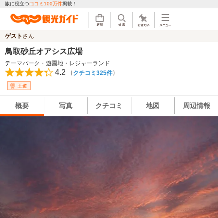
旅に役立つ
口コミ100万件
掲載！
ゲスト
さん
鳥取砂丘オアシス広場
テーマパーク・遊園地・レジャーランド
4.2
（
）
クチコミ325件
王道
概要
写真
クチコミ
地図
周辺情報