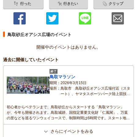
行った
行きたい
クリップ
鳥取砂丘オアシス広場のイベント
開催中のイベントはありません。
過去に開催していたイベント
終了
鳥取マラソン
期間
2026年3月15日
場所
鳥取市 鳥取砂丘オアシス広場付近（スタ
ート）、ヤマタスポーツパーク陸上競技場
（フィニッシュ）
初心者からベテランまで、鳥取砂丘からスタートする「鳥取マラソン」
が、今年も開催されます。鳥取城跡、国指定重要文化財「仁風閣」、万葉
の里などを巡るワンウェイコースで、制限時間は6時間です。スタート地
点、コース、フィニッシュ地点での混雑が少なく、完走率が高いため、初
心者にも走りやすいコースとなっています。完走者には「砂」メダルがも
さらにイベントをみる
らえます。ゲストランナーは安田美沙子さんです。初フルマラソンチャレ