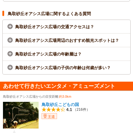
ンジ、若者を対象にしたキャンペーンもあります。エイドステーションで
は、梨やらっきょうなど、鳥取の名産も楽しめるほか、沿道では「鳥取し
鳥取砂丘オアシス広場に関するよくある質問
ゃんしゃん傘踊り」などで、ランナーたちを応援します。 ※鳥取駅から
臨時バス運行
鳥取砂丘オアシス広場の交通アクセスは？
鳥取砂丘オアシス広場周辺のおすすめ観光スポットは？
鳥取砂丘オアシス広場の年齢層は？
鳥取砂丘オアシス広場の子供の年齢は何歳が多い？
あわせて行きたいエンタメ・アミューズメント
鳥取砂丘オアシス広場からの目安距離
約3.0km
鳥取砂丘こどもの国
4.1
（216件）
王道