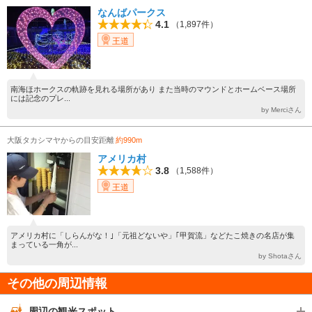
なんばパークス
4.1
（1,897件）
王道
南海ほホークスの軌跡を見れる場所があり また当時のマウンドとホームベース場所
には記念のプレ...
by Merciさん
大阪タカシマヤからの目安距離
約990m
アメリカ村
3.8
（1,588件）
王道
アメリカ村に「しらんがな！｣「元祖どないや」｢甲賀流」などたこ焼きの名店が集
まっている一角が...
by Shotaさん
その他の周辺情報
周辺の観光スポット