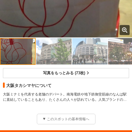
写真をもっとみる (73枚)
大阪タカシマヤについて
大阪ミナミを代表する老舗のデパート。南海電鉄や地下鉄御堂筋線のなんば駅
に直結していることもあり、たくさんの人々が訪れている。人気ブランドのフ
ァッションショップが充実しているほか、コスメや生活雑貨の品揃えも抜群。
交通の便が充実している百貨店は人々で大賑わい
また、休憩コーナーも設備されており、ひと息つきたい時にもってこいの場所
だ。
このスポットの基本情報へ