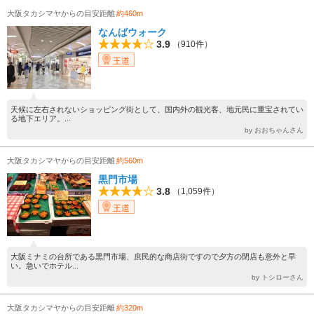
大阪タカシマヤからの目安距離
約460m
なんばウォーク
3.9
（910件）
王道
天候に左右されないショッピング街として、国内外の観光客、地元民に重宝されてい
る地下エリア。...
by おおちゃんさん
大阪タカシマヤからの目安距離
約560m
黒門市場
3.8
（1,059件）
王道
大阪ミナミの台所である黒門市場、庶民的な商店街ですので夕方の閉店も意外と早
い。急いでホテル...
by トシローさん
大阪タカシマヤからの目安距離
約320m