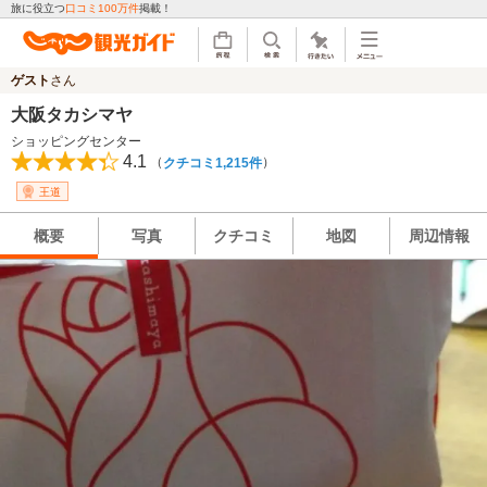
旅に役立つ
口コミ100万件
掲載！
ゲスト
さん
大阪タカシマヤ
ショッピングセンター
4.1
（
）
クチコミ1,215件
王道
概要
写真
クチコミ
地図
周辺情報