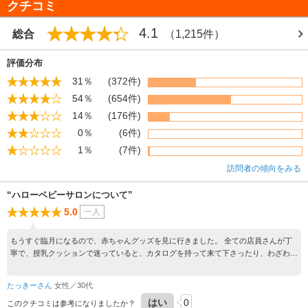
クチコミ
4.1
総合
（1,215件）
評価分布
31％
(372件)
54％
(654件)
14％
(176件)
0％
(6件)
1％
(7件)
訪問者の傾向をみる
“ハローベビーサロンについて”
5.0
一人
もうすぐ臨月になるので、赤ちゃんグッズを見に行きました。 全ての店員さんが丁
寧で、授乳クッションで迷っていると、カタログを持って来て下さったり、わざわざ
授乳室から空いている授乳クッションを持って来て、触り比べできるようにしてくだ
さったり、１人ひとりの方の接客がさすが百貨店だと感動しました。１人の人が接客
たっきーさん
女性／30代
すると、他の人は、関係ないとばかりにしゃべったりする百貨店が多い中、久しぶり
はい
0
に丁寧に接客して頂いてありがたかったです。ぜひまた利用しようと思います。 ま
このクチコミは参考になりましたか？