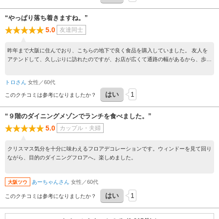
た、色々なブランドが置いてあるので検討しやすく、レイアウトも素敵でした。妊婦
さんにめっちゃオススメです！ぜひ一度、みなさん利用して見てください！！
“やっぱり落ち着きますね。”
5.0
友達同士
昨年まで大阪に住んでおり、こちらの地下で良く食品を購入していました。 友人を
アテンドして、久しぶりに訪れたのですが、お店が広くて通路の幅があるから、歩き
やすくストレスがあまりないですね。地下はいろんなお店の商品があって、満足でき
ます。友人もたくさんお土産買ってました。 老舗の風格があって、私は大好きで
トロさん
女性／60代
す。
はい
1
このクチコミは参考になりましたか？
“９階のダイニングメゾンでランチを食べました。”
5.0
カップル・夫婦
クリスマス気分を十分に味わえるフロアデコレーションです。ウィンドーを見て回り
ながら、目的のダイニングフロアへ。楽しめました。
あーちゃんさん
女性／60代
大阪ツウ
はい
1
このクチコミは参考になりましたか？