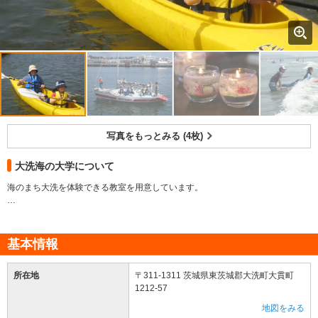
写真をもっとみる (4枚)
大洗海の大学について
海のまち大洗を体験できる教室を用意しています。
大洗の自然の中で行われる数多くの体験交流活動。指導してくれる方は、大洗
の楽しみ方を知っている達人たちです！さぁ！みんなで大洗を楽しみましょ
う。ご家族、ご友人でお誘いあわせの上、お待ちしています。
基本情報
所在地
〒311-1311 茨城県東茨城郡大洗町大貫町
1212-57
地図をみる