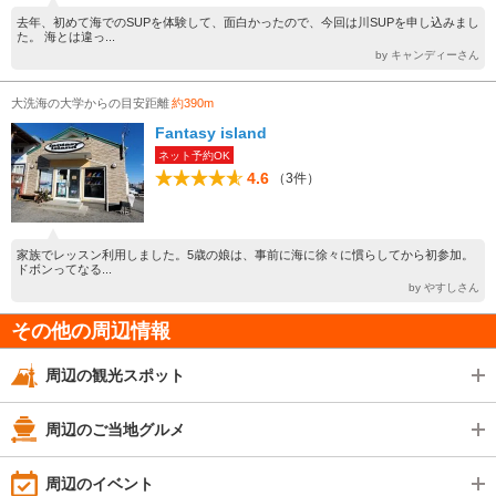
去年、初めて海でのSUPを体験して、面白かったので、今回は川SUPを申し込みまし
た。 海とは違っ...
by キャンディーさん
大洗海の大学からの目安距離
約390m
Fantasy island
ネット予約OK
4.6
（3件）
家族でレッスン利用しました。5歳の娘は、事前に海に徐々に慣らしてから初参加。
ドボンってなる...
by やすしさん
その他の周辺情報
周辺の観光スポット
周辺のご当地グルメ
周辺のイベント