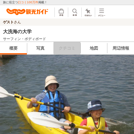
旅に役立つ
口コミ100万件
掲載！
ゲスト
さん
大洗海の大学
サーフィン・ボディボード
概要
写真
クチコミ
地図
周辺情報