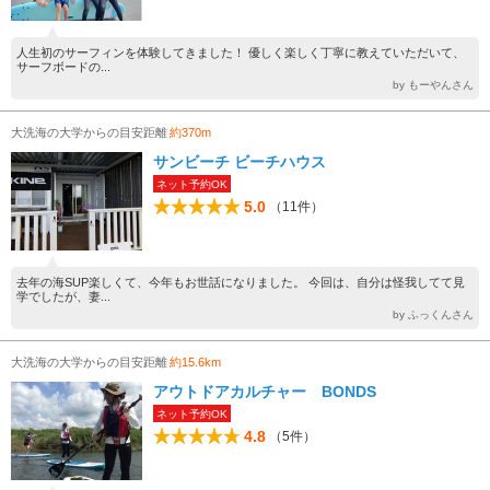
人生初のサーフィンを体験してきました！ 優しく楽しく丁寧に教えていただいて、
サーフボードの...
by もーやんさん
大洗海の大学からの目安距離
約370m
サンビーチ ビーチハウス
ネット予約OK
5.0
（11件）
去年の海SUP楽しくて、今年もお世話になりました。 今回は、自分は怪我してて見
学でしたが、妻...
by ふっくんさん
大洗海の大学からの目安距離
約15.6km
アウトドアカルチャー BONDS
ネット予約OK
4.8
（5件）