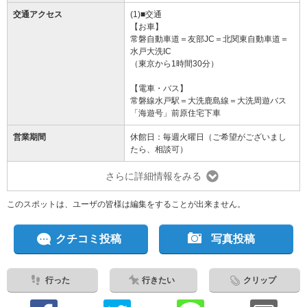
交通アクセス
(1)■交通
【お車】
常磐自動車道＝友部JC＝北関東自動車道＝
水戸大洗IC
（東京から1時間30分）
【電車・バス】
常磐線水戸駅＝大洗鹿島線＝大洗周遊バス
「海遊号」前原住宅下車
営業期間
休館日：毎週火曜日（ご希望がございまし
たら、相談可）
さらに詳細情報をみる
このスポットは、ユーザの皆様は編集をすることが出来ません。
クチコミ投稿
写真投稿
行った
行きたい
クリップ