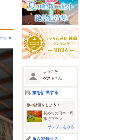
する
ようこそ
ゲスト
さん
旅を計画する
旅の計画をしよう！
初めての日本一周
旅行プラン
サンプルをみる
旅を記録する