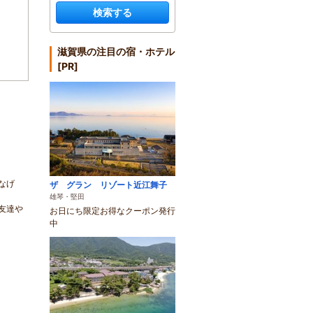
検索する
滋賀県の注目の宿・ホテル
[PR]
なげ
ザ グラン リゾート近江舞子
雄琴・堅田
友達や
お日にち限定お得なクーポン発行
中