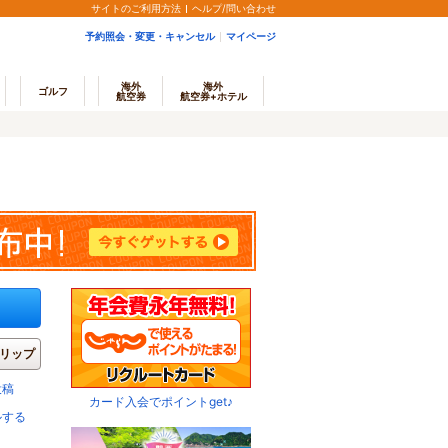
サイトのご利用方法
ヘルプ/問い合わせ
予約照会・変更・キャンセル
マイページ
海外
海外
ゴルフ
航空券
航空券+ホテル
リップ
投稿
カード入会でポイントget♪
ルする