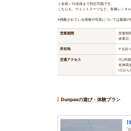
１名様～10名様まで対応可能です。
こちらも、ウェットスーツなど、各種レンタ
※掲載されている情報や写真については最新の
営業期間
営業時
休業日
所在地
〒520
交通アクセス
(1)J
名神
I.Cか
Dunpasの遊び・体験プラン
【
『