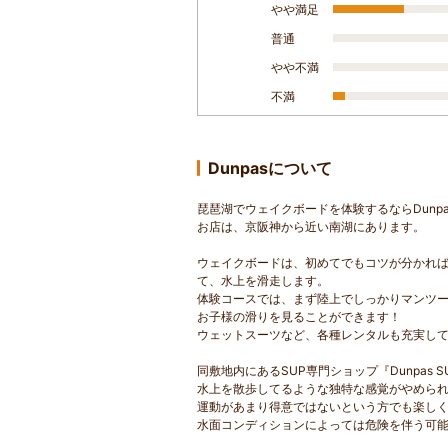
やや満足
普通
やや不満
不満
Dunpasについて
琵琶湖でウェイクボードを体験するならDunpa
お店は、京阪神から近い南湖にあります。
ウェイクボードは、初めてでもコツが分かれ
て、水上を滑走します。
体験コースでは、まず陸上でしっかりマンツ
お子様の滑りを見ることができます！
ウェットスーツなど、各種レンタルも充実し
同敷地内にあるSUP専門ショップ『Dunpas S
水上を散歩してるような独特な感覚がやめられ
運動があまり得意ではないという方でも楽し
水面コンディションによっては危険を伴う可