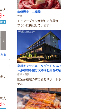
大人
南郷温泉 二葉屋
0円～
大津
モニタープラン★新たに部屋食
決済可
プランに挑戦しています！
土
日
月
火
水
木
8/15
8/16
8/17
8/18
8/19
8/20
次へ
×
○
○
×
□
○
とみる
彦根キャッスル リゾート＆スパ
～彦根城を望む大浴場と美食の宿
彦根・長浜
を楽し
国宝彦根城の前にあるリゾートホ
テル
大人
円～