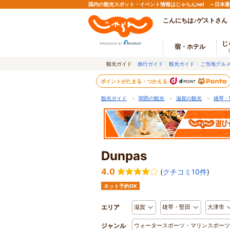
国内の観光スポット・イベント情報はじゃらんnet ～日本
こんにちは♪ゲストさん
じ
宿・ホテル
観光ガイド
旅行ガイド
観光ガイド
ご当地グル
ポイントがたまる・つかえる
観光ガイド
＞
関西の観光
＞
滋賀の観光
＞
雄琴・
Dunpas
4.0
(
クチコミ10件
)
ネット予約OK
エリア
滋賀
雄琴・堅田
大津市
ジャンル
ウォータースポーツ・マリンスポーツ