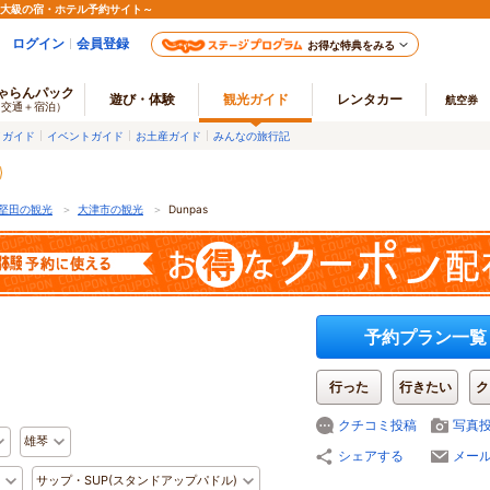
最大級の宿・ホテル予約サイト～
ログイン
会員登録
お得な特典をみる
ゃらんパック
遊び・体験
観光ガイド
レンタカー
航空券
（交通＋宿泊）
メガイド
イベントガイド
お土産ガイド
みんなの旅行記
堅田の観光
＞
大津市の観光
＞
Dunpas
予約プラン一覧
行った
行きたい
ク
クチコミ投稿
写真
雄琴
シェアする
メー
サップ・SUP(スタンドアップパドル)