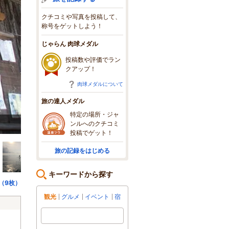
クチコミや写真を投稿して、
称号をゲットしよう！
じゃらん 肉球メダル
投稿数や評価でラン
クアップ！
肉球メダルについて
旅の達人メダル
特定の場所・ジャ
ンルへのクチコミ
ボート上ではみんなでワイワイ！
投稿でゲット！
旅の記録をはじめる
キーワードから探す
（9枚）
観光
グルメ
イベント
宿