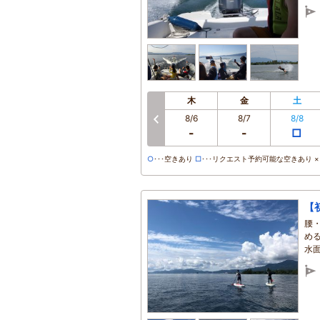
木
金
土
8/6
8/7
8/8
前へ
-
-
□
○
･･･空きあり
□
･･･リクエスト予約可能な空きあり ×･
【
腰
め
水