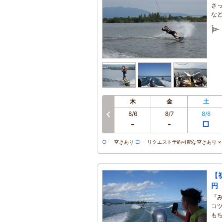
さ
な
木
金
土
8/6
8/7
8/8
前へ
-
-
□
○
･･･空きあり
□
･･･リクエスト予約可能な空きあり ×･
【
円
『
コ
も