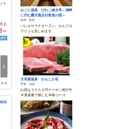
ット
おごと温泉 びわこ緑水亭～湖畔
に佇む露天風呂付客室の宿～
雄琴・堅田
大人
バレルサウナオープン。セルフロ
円～
ウリュも楽しめます。
決済可
土
日
月
火
水
木
8/15
8/16
8/17
8/18
8/19
8/20
次へ
□
○
○
×
○
○
大河原温泉 かもしか荘
とみる
甲賀・信楽
お得な３０００円クーポン発行中
☆奥座敷で愉しむ本格コース
00