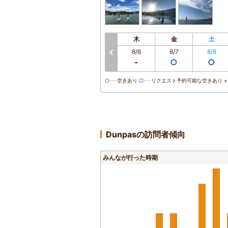
木
金
土
8/6
8/7
8/8
前へ
-
○
○
○
･･･空きあり
□
･･･リクエスト予約可能な空きあり ×･
Dunpasの訪問者傾向
みんなが行った時期