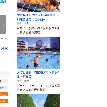
決済可
想古亭げんない ～1日4組限定
土
日
月
火
水
木
料理自慢のいなか宿～
彦根・長浜
8/15
8/16
8/17
8/18
8/19
8/20
次へ
自然に佇む隠れ宿！炭焼きウナギ
○
○
○
○
○
×
と貸切風呂を満喫♪
とみる
（6件）
おごと温泉 琵琶湖グランドホテ
ル・京近江
雄琴・堅田
間以上
プール・ハーフバイキングなど夏
混雑
もオススメの温泉旅館！
0代以上
が多い