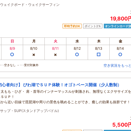
ウェイクボード・ウェイクサーフィン
19,80
即時予約OK
ポイント2％
オンラインカード
日
月
火
水
木
金
8/9
8/10
8/11
8/12
8/13
8/14
○
×
×
○
□
○
･･空きなし －･･･受付対象外
空き状況をもっ
初心者向け】 びわ湖でＳＵＰ体験！オゴトベース開催（少人数制）
・太もも・ひざ・ 肩・首等のインナーマッスルが刺激され、無理なくエクササイズ
るＳＵＰ！
面から近い目線で琵琶湖や周りの景色を眺めることができ、癒しの効果も抜群です！
サップ・SUP(スタンドアップパドル)
5,500