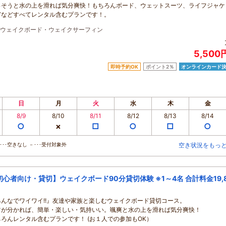
っそうと水の上を滑れば気分爽快！もちろんボード、ウェットスーツ、ライフジャケ
どなどすべてレンタル含むプランです！。
ウェイクボード・ウェイクサーフィン
5,500
即時予約OK
ポイント2％
オンラインカード
日
月
火
水
木
金
8/9
8/10
8/11
8/12
8/13
8/14
○
×
□
○
□
○
･･空きなし －･･･受付対象外
空き状況をもっ
初心者向け・貸切】ウェイクボード90分貸切体験 ※1～4名 合計料金19,8
みんなでワイワイ!!』友達や家族と楽しむウェイクボード貸切コース。
ツが分かれば、簡単・楽しい・気持いい。颯爽と水の上を滑れば気分爽快！
ちろんレンタル含むプランです！ (お１人での参加もOK）