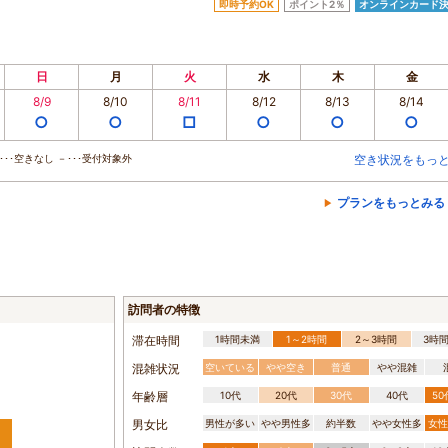
即時予約OK
ポイント2％
オンラインカード
日
月
火
水
木
金
8/9
8/10
8/11
8/12
8/13
8/14
○
○
□
○
○
○
･･空きなし －･･･受付対象外
空き状況をもっ
プランをもっとみる
訪問者の特徴
滞在時間
1時間未満
1～2時間
2～3時間
3時
混雑状況
空いている
やや空き
普通
やや混雑
年齢層
10代
20代
30代
40代
5
男女比
男性が多い
やや男性多
約半数
やや女性多
女性