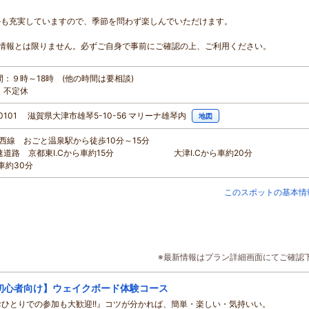
ルも充実していますので、季節を問わず楽しんでいただけます。
情報とは限りません。必ずご自身で事前にご確認の上、ご利用ください。
間：９時～18時 (他の時間は要相談)
：不定休
-0101 滋賀県大津市雄琴5-10-56 マリーナ雄琴内
地図
R湖西線 おごと温泉駅から徒歩10分～15分
高速道路 京都東I.Cから車約15分 大津I.Cから車約20分
ら車約30分
このスポットの基本情
※最新情報はプラン詳細画面にてご確認
初心者向け】ウェイクボード体験コース
おひとりでの参加も大歓迎!!』コツが分かれば、簡単・楽しい・気持いい。