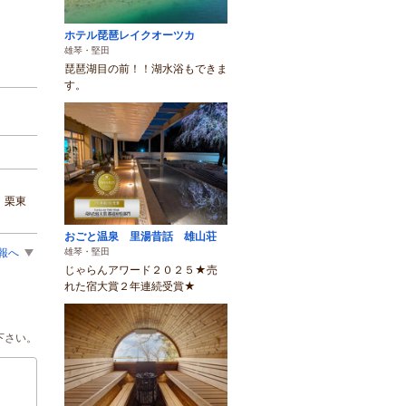
ホテル琵琶レイクオーツカ
雄琴・堅田
琵琶湖目の前！！湖水浴もできま
す。
 栗東
おごと温泉 里湯昔話 雄山荘
報へ
雄琴・堅田
じゃらんアワード２０２５★売
れた宿大賞２年連続受賞★
下さい。