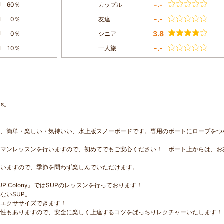
-.-
60％
カップル
-.-
0％
友達
3.8
0％
シニア
-.-
10％
一人旅
s。
ば、簡単・楽しい・気持いい、水上版スノーボードです。専用のボートにロープをつ
ーマンレッスンを行いますので、初めてでもご安心ください！ ボート上からは、お
ていますので、季節を問わず楽しんでいただけます。
UP Colony』ではSUPのレッスンを行っております！
ないSUP。
くエクササイズできます！
能性もありますので、安全に楽しく上達するコツをばっちりレクチャーいたします！