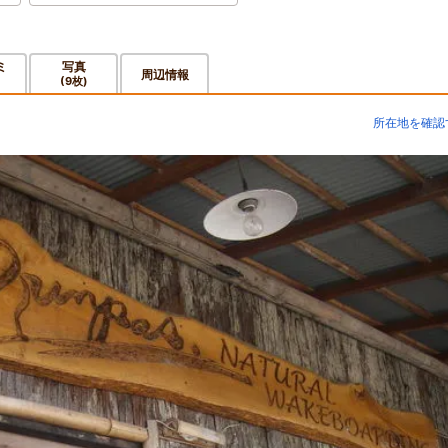
ミ
写真
周辺情報
(9枚)
所在地を確認