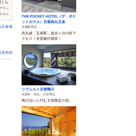
間くら
かった
えかさん
THE POCKET HOTEL（ザ・ポケ
ットホテル）京都烏丸五条
っとみる
京都駅周辺
烏丸線「五条駅」徒歩１分の好ア
クセス！全室鍵付個室！
写真投稿
リヴェルト京都鴨川
河原町・烏丸・大宮周辺
鴨川沿いに佇む８室限定の宿。