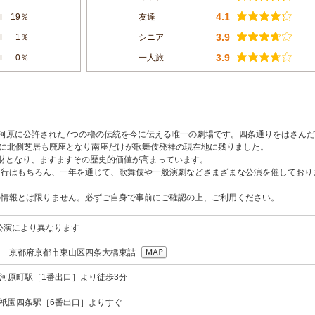
4.1
19％
友達
3.9
1％
シニア
3.9
0％
一人旅
四條河原に公許された7つの櫓の伝統を今に伝える唯一の劇場です。四条通りをはさんだ
年に北側芝居も廃座となり南座だけが歌舞伎発祥の現在地に残りました。
財となり、ますますその歴史的価値が高まっています。
興行はもちろん、一年を通じて、歌舞伎や一般演劇などさまざまな公演を催しており
の情報とは限りません。必ずご自身で事前にご確認の上、ご利用ください。
公演により異なります
075 京都府京都市東山区四条大橋東詰