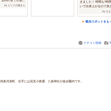
、店内の全てが楽し
きました！ 時間も1時
...
by ピンクの猫さん
いで出来上がるので良
です！ ま...
by も
観光スポットをも
クチコミ投稿
、四条河原町、右手には花見小路通、八坂神社が徒歩圏内です。