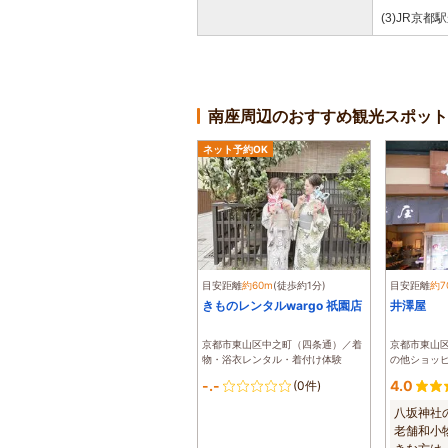
(3)JR京
南座周辺のおすすめ観光スポット
ネット予約OK
目安距離
約60m
(徒歩約1分)
目安距離
約7
きものレンタルwargo 祇園店
井澤屋
京都市東山区中之町（四条通）／着
京都市東山
物・浴衣レンタル・着付け体験
の他ショッ
-.-
4.0
(0件)
八坂神社
老舗和小