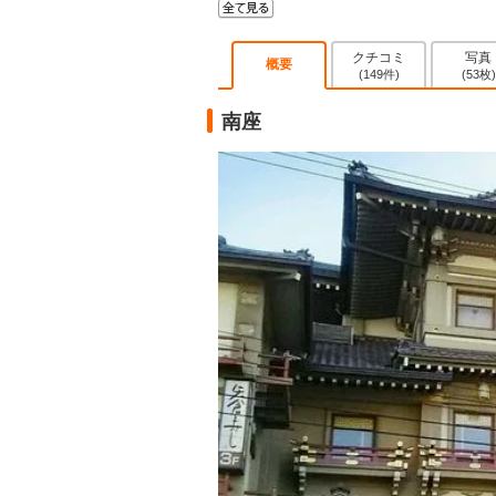
クチコミ
写真
概要
(149件)
(53枚)
南座