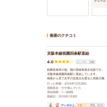
きな方は
めると思いま
南座のクチコミ
京阪本線祇園四条駅直結
4.0
カップル・夫婦
歌舞伎発祥の地、国の登録有形文化財です。
京阪本線祇園四条駅に直結しています。
南座から見て左手の交差点を渡ると四条大橋
行った時期：2024年12月28日
混雑具合：やや混んでいた
滞在時間：1～2時間
投稿日：2025年1月9日
デンボさん
京都ツウ
男性／60代