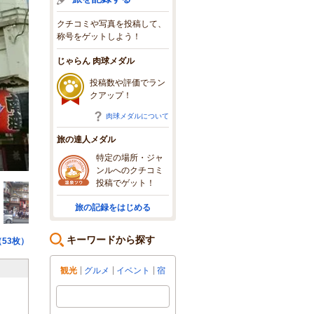
クチコミや写真を投稿して、
称号をゲットしよう！
じゃらん 肉球メダル
投稿数や評価でラン
クアップ！
肉球メダルについて
旅の達人メダル
特定の場所・ジャ
南座
ンルへのクチコミ
投稿でゲット！
旅の記録をはじめる
キーワードから探す
53枚）
観光
グルメ
イベント
宿