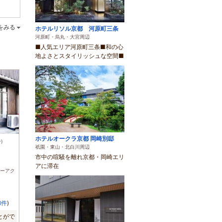
をみる
ホテルリソル京都 河原町三条
河原町・烏丸・大宮周辺
■人気エリア河原町三条■和の心
地よさとスタイリッシュな空間■
ホテルオークラ京都 岡崎別邸
)
祇園・東山・北白川周辺
市中の喧騒を離れ京都・岡崎エリ
アに滞在
ーアク
8件
)
とがで