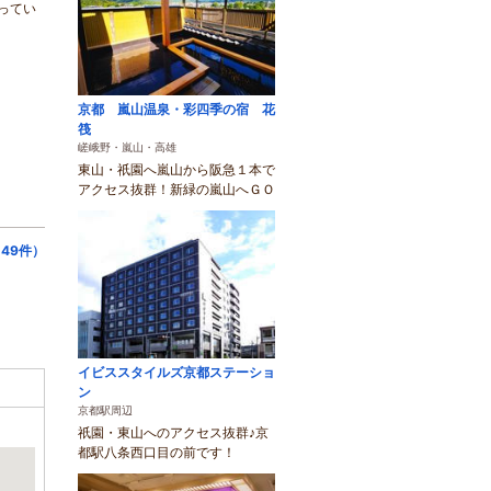
ってい
京都 嵐山温泉・彩四季の宿 花
筏
嵯峨野・嵐山・高雄
東山・祇園へ嵐山から阪急１本で
アクセス抜群！新緑の嵐山へＧＯ
49件）
イビススタイルズ京都ステーショ
ン
京都駅周辺
祇園・東山へのアクセス抜群♪京
都駅八条西口目の前です！