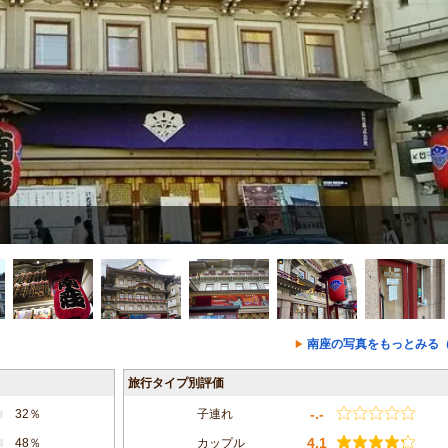
南座の写真をもっとみる（
旅行タイプ別評価
-.-
32％
子連れ
4.1
48％
カップル