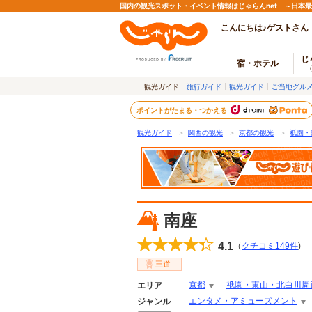
国内の観光スポット・イベント情報はじゃらんnet ～日本
こんにちは♪ゲストさん
じ
宿・ホテル
観光ガイド
旅行ガイド
観光ガイド
ご当地グル
ポイントがたまる・つかえる
観光ガイド
＞
関西の観光
＞
京都の観光
＞
祇園・
南座
4.1
（
クチコミ
149
件
)
王道
京都
祇園・東山・北白川周
エリア
エンタメ・アミューズメント
ジャンル