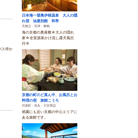
日本海一望奥伊根温泉 大人の隠
れ宿 油屋別館 和亭
天橋立・宮津・舞鶴
海の京都の奥座敷☆大人の隠れ
家☆全室源泉かけ流し露天風呂
付☆
バス停か
京都の町のど真ん中、お風呂とお
料理の宿 旅館こうろ
河原町・烏丸・大宮周辺
祇園にも近い京都の中心エリアに
ある旅館です。