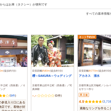
都駅からはお車（タクシー）が便利です
すべての基本情報
ネット予約OK
0m
(徒歩約1分)
目安距離
約80m
(徒歩約1分)
目安距離
約770m
(徒歩約10分
櫻～SAKURA～ウェディング
アカネス 清水
区中之町（四条通）／そ
京都市東山区中之町（四条通）／写
京都市東山区月輪町／シルバ
ピング
真体験
セサリー作り
-.-
王道
(
9件
)
(0件)
4.9
(
3,73
の参道入り口にある
物店です。着物が好
素敵なリングを作るこ