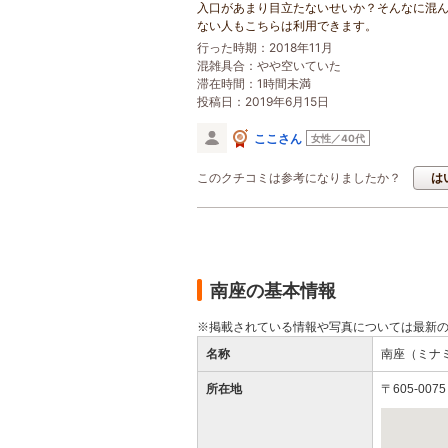
入口があまり目立たないせいか？そんなに混
ない人もこちらは利用できます。
行った時期：2018年11月
混雑具合：やや空いていた
滞在時間：1時間未満
投稿日：2019年6月15日
ここさん
女性／40代
このクチコミは参考になりましたか？
は
南座の基本情報
※掲載されている情報や写真については最新
名称
南座（ミナ
所在地
〒605-0