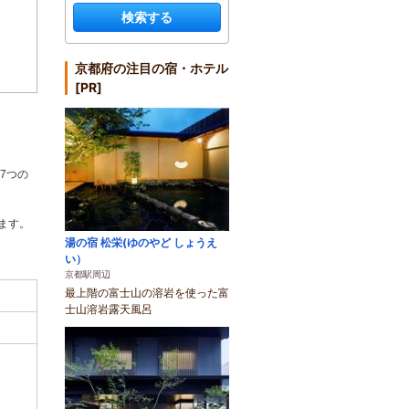
検索する
京都府の注目の宿・ホテル
[PR]
7つの
ます。
湯の宿 松栄(ゆのやど しょうえ
い）
京都駅周辺
最上階の富士山の溶岩を使った富
士山溶岩露天風呂