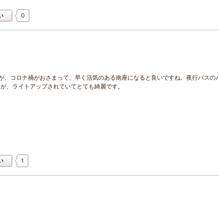
0
い
すが、コロナ禍がおさまって、早く活気のある南座になると良いですね。夜行バスの
すが、ライトアップされていてとても綺麗です。
1
い