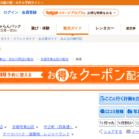
最大級の宿・ホテル予約サイト～
ログイン
会員登録
お得な特典をみる
ゃらんパック
遊び・体験
観光ガイド
レンタカー
航空券
（交通＋宿泊）
メガイド
イベントガイド
お土産ガイド
みんなの旅行記
東山・北白川周辺の観光
＞
京都市東山区の観光
＞
南座
クチコ
行った
行
辺
京都市東山区
中之町（四条通）
シェアする
メー
テーマパーク・遊園地・レジャーランド