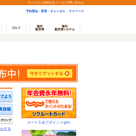
サイトのご利用方法
ヘルプ/問い合わせ
予約照会・変更・キャンセル
マイページ
海外
海外
ゴルフ
航空券
航空券+ホテル
ミを投稿する
写真を投稿する
きたい
クリップ
カード入会でポイントget♪
ルする