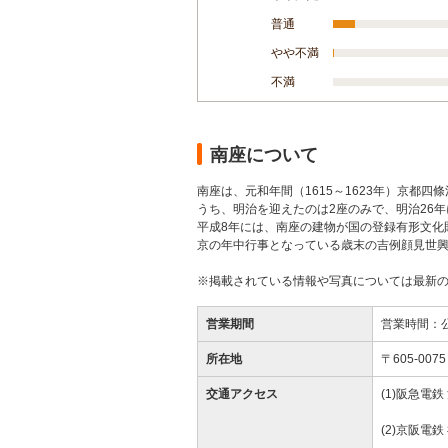
普通
やや不満
不満
南座について
南座は、元和年間（1615～1623年）京都
うち、明治を迎えたのは2座のみで、明治26
平成8年には、南座の建物が国の登録有形文化
京の年中行事となっている歳末の吉例顔見世
※掲載されている情報や写真については最新
営業期間
営業時間：
所在地
〒605-0
交通アクセス