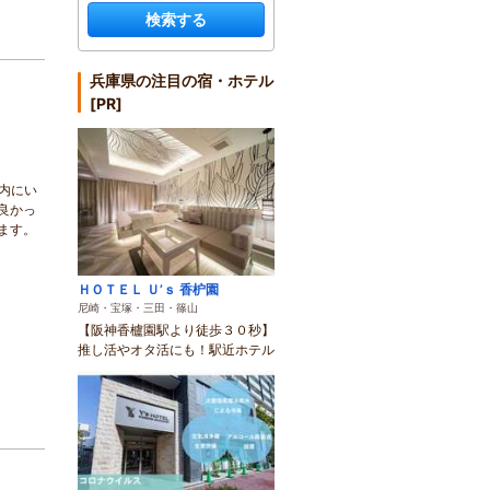
検索する
兵庫県の注目の宿・ホテル
[PR]
内にい
良かっ
ます。
ＨＯＴＥＬ Ｕ’ｓ 香枦園
尼崎・宝塚・三田・篠山
【阪神香櫨園駅より徒歩３０秒】
推し活やオタ活にも！駅近ホテル