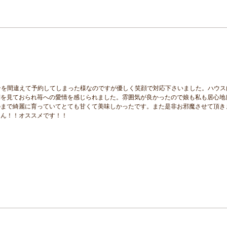
ンを間違えて予約してしまった様なのですが優しく笑顔で対応下さいました。ハウス
倒を見ておられ苺への愛情を感じられました。雰囲気が良かったので娘も私も居心地
のまで綺麗に育っていてとても甘くて美味しかったです。また是非お邪魔させて頂き
さん！！オススメです！！