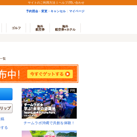
サイトのご利用方法
ヘルプ/問い合わせ
予約照会・変更・キャンセル
マイページ
海外
海外
ゴルフ
航空券
航空券+ホテル
一覧
リップ
投稿
チームラボ沖縄で共創を体験！
ルする