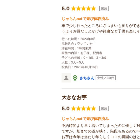
5.0
家族
じゃらんnetで遊び体験済み
車で少し行ったところにさつまいも掘りがで
うよりお得だしとかげや鈴虫など子供も楽し
行った時期：2023年9月
混雑具合：空いていた
滞在時間：1時間未満
家族の内訳：お子様、配偶者
子どもの年齢：0～1歳、2～3歳
人数：3人～5人
投稿日：2023年10月16日
さちさん
女性／30代
大きなお芋
5.0
家族
じゃらんnetで遊び体験済み
予約時間より早く着いてしまったのに優しく対
ですが、畑までの道が狭く、階段もあるので
お芋は今年は当たり年らしくココの農園のはと