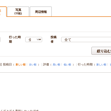
写真
ミ
周辺情報
(11枚)
)
行った時
投稿
期
者
絞り込む
]
投稿日
評価
行った時期
（
新しい順
古い順
）
（
高い順
低い順
）
（
新しい順
。
甘くてとても美味しかったです。