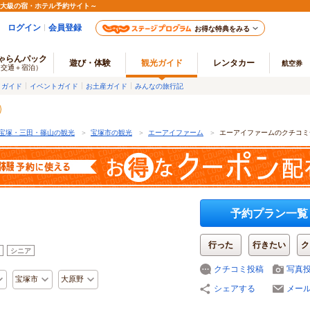
最大級の宿・ホテル予約サイト～
ログイン
会員登録
お得な特典をみる
ゃらんパック
遊び・体験
観光ガイド
レンタカー
航空券
（交通＋宿泊）
メガイド
イベントガイド
お土産ガイド
みんなの旅行記
宝塚・三田・篠山の観光
＞
宝塚市の観光
＞
エーアイファーム
＞
エーアイファームのクチコミ
予約プラン一覧
行った
行きたい
ク
シニア
クチコミ投稿
写真
宝塚市
大原野
シェアする
メー