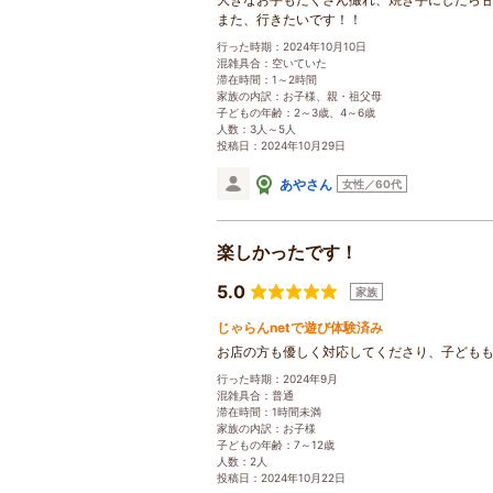
また、行きたいです！！
行った時期：2024年10月10日
混雑具合：空いていた
滞在時間：1～2時間
家族の内訳：お子様、親・祖父母
子どもの年齢：2～3歳、4～6歳
人数：3人～5人
投稿日：2024年10月29日
あやさん
女性／60代
楽しかったです！
5.0
家族
じゃらんnetで遊び体験済み
お店の方も優しく対応してくださり、子どもも
行った時期：2024年9月
混雑具合：普通
滞在時間：1時間未満
家族の内訳：お子様
子どもの年齢：7～12歳
人数：2人
投稿日：2024年10月22日