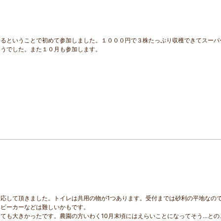
きるということで初めて参加しました。１０００円で３株たっぷり収穫できてスーパ
そうでした。また１０月も参加します。
応して頂きました。トイレは共用の物が1つあります。受付までは砂利の平地なの
ベビーカーなどは難しいかもです。
ても大きかったです。農園の方いわく10月末頃にはえらいことになってそう…との