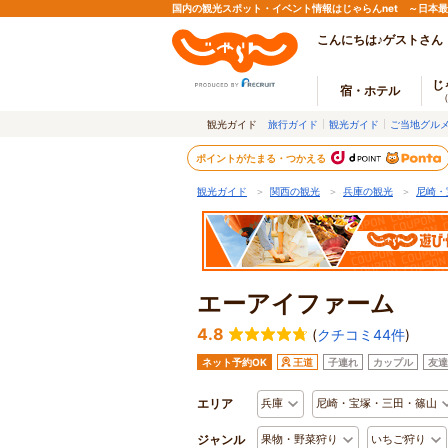
国内の観光スポット・イベント情報はじゃらんnet ～日本
こんにちは♪ゲストさん
じ
宿・ホテル
観光ガイド
旅行ガイド
観光ガイド
ご当地グル
ポイントがたまる・つかえる
観光ガイド
＞
関西の観光
＞
兵庫の観光
＞
尼崎・
エーアイファーム
4.8
(
クチコミ44件
)
ネット予約OK
王道
子連れ
カップル
友達
エリア
兵庫
尼崎・宝塚・三田・篠山
ジャンル
果物・野菜狩り
いちご狩り