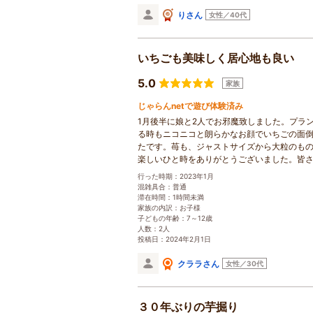
りさん
女性／40代
いちごも美味しく居心地も良い
5.0
家族
じゃらんnetで遊び体験済み
1月後半に娘と2人でお邪魔致しました。プラ
る時もニコニコと朗らかなお顔でいちごの面
たです。苺も、ジャストサイズから大粒のも
楽しいひと時をありがとうございました。皆
行った時期：2023年1月
混雑具合：普通
滞在時間：1時間未満
家族の内訳：お子様
子どもの年齢：7～12歳
人数：2人
投稿日：2024年2月1日
クララさん
女性／30代
３０年ぶりの芋掘り