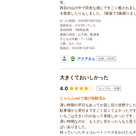
笑。
西谷の山の中で田舎な感じですごく癒されまし
を散策したりもしました。1家族で3株掘りま
行った時期：2023年10月15日
混雑具合：やや空いていた
滞在時間：1時間未満
家族の内訳：お子様、配偶者
子どもの年齢：7～12歳
人数：3人～5人
投稿日：2023年10月16日
アクアさん
女性／30代
大きくておいしかった
4.0
カップル・夫婦
じゃらんnetで遊び体験済み
遅い時期の平日もあってか貸し切り状態でし
駐車場から受付まですごく近くてよかったで
いちごは大きいのがあって美味しかったです
遅い時期なのか、もう少し甘かったらなと思
ぱいありました。
持っていったチョコレートソースをかけたら