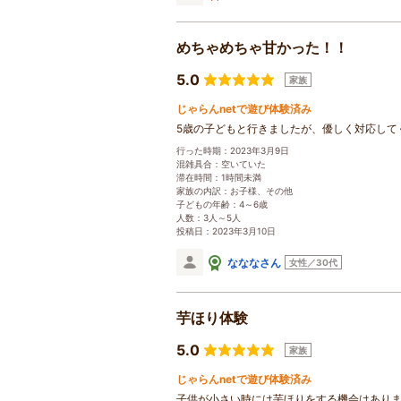
めちゃめちゃ甘かった！！
5.0
家族
じゃらんnetで遊び体験済み
5歳の子どもと行きましたが、優しく対応して
行った時期：2023年3月9日
混雑具合：空いていた
滞在時間：1時間未満
家族の内訳：お子様、その他
子どもの年齢：4～6歳
人数：3人～5人
投稿日：2023年3月10日
なななさん
女性／30代
芋ほり体験
5.0
家族
じゃらんnetで遊び体験済み
子供が小さい時には芋ほりをする機会はあり