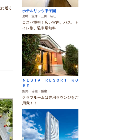
後に近く
ホテルリッツ甲子園
尼崎・宝塚・三田・篠山
コスパ重視！広い室内。バス、ト
イレ別。駐車場無料
ＮＥＳＴＡ ＲＥＳＯＲＴ ＫＯ
ＢＥ
姫路・赤穂・播磨
クラブルームは専用ラウンジをご
用意！！