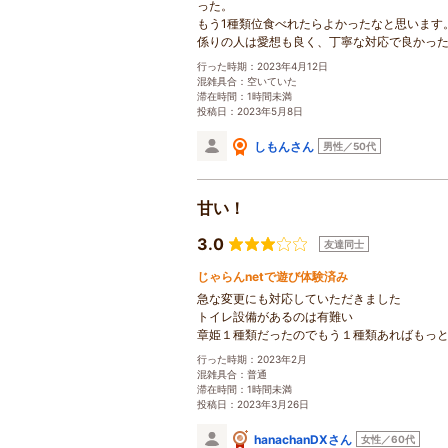
った。
もう1種類位食べれたらよかったなと思います
係りの人は愛想も良く、丁寧な対応で良かっ
行った時期：2023年4月12日
混雑具合：空いていた
滞在時間：1時間未満
投稿日：2023年5月8日
しもんさん
男性／50代
甘い！
3.0
友達同士
じゃらんnetで遊び体験済み
急な変更にも対応していただきました
トイレ設備があるのは有難い
章姫１種類だったのでもう１種類あればもっ
行った時期：2023年2月
混雑具合：普通
滞在時間：1時間未満
投稿日：2023年3月26日
hanachanDXさん
女性／60代