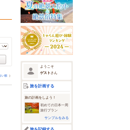
ようこそ
ゲスト
さん
古い順
）
旅を計画する
旅の計画をしよう！
初めての日本一周
旅行プラン
サンプルをみる
旅を記録する