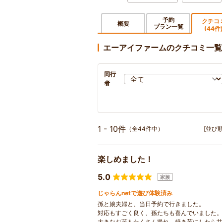
予約
クチコ
概要
プラン一覧
(44件
エーアイファームのクチコミ一覧
同行
者
1 - 10件
（全44件中）
[並び順
楽しめました！
5.0
家族
じゃらんnetで遊び体験済み
孫と娘夫婦と、当日予約で行きました。
対応もすごく良く、孫たちも喜んでいました
大きなお芋もたくさん撮れ、焼き芋にしたら