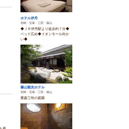
ホテル伊丹
尼崎・宝塚・三田・篠山
◆ＪＲ伊丹駅より徒歩約７分◆
ベッド広め◆イオンモール向か
い◆
篠山観光ホテル
尼崎・宝塚・三田・篠山
重森三玲の庭園
ち着