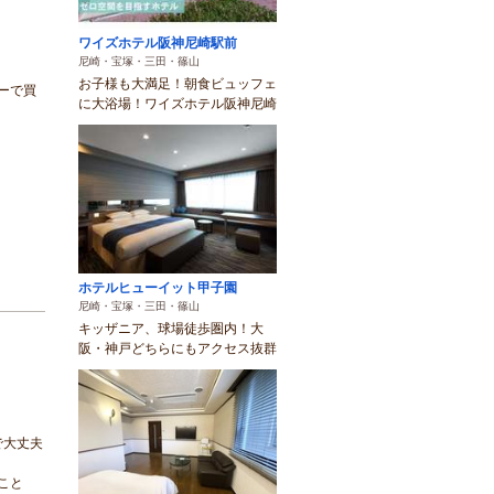
ワイズホテル阪神尼崎駅前
尼崎・宝塚・三田・篠山
お子様も大満足！朝食ビュッフェ
ーで買
に大浴場！ワイズホテル阪神尼崎
ホテルヒューイット甲子園
尼崎・宝塚・三田・篠山
キッザニア、球場徒歩圏内！大
阪・神戸どちらにもアクセス抜群
で大丈夫
こと