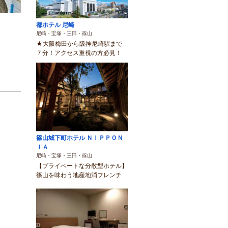
都ホテル 尼崎
尼崎・宝塚・三田・篠山
★大阪梅田から阪神尼崎駅まで
７分！アクセス重視の方必見！
篠山城下町ホテル ＮＩＰＰＯＮ
ＩＡ
尼崎・宝塚・三田・篠山
【プライベートな分散型ホテル】
篠山を味わう地産地消フレンチ