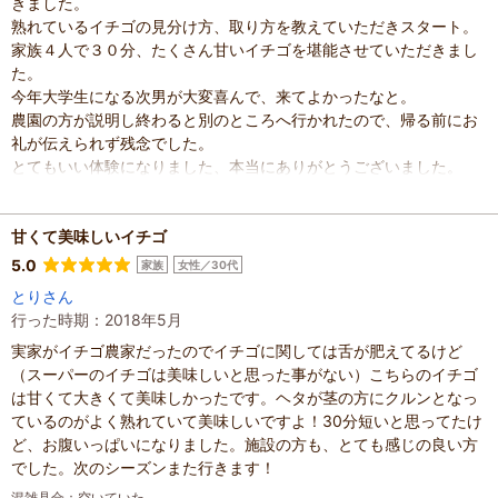
きました。
熟れているイチゴの見分け方、取り方を教えていただきスタート。
家族４人で３０分、たくさん甘いイチゴを堪能させていただきまし
た。
今年大学生になる次男が大変喜んで、来てよかったなと。
農園の方が説明し終わると別のところへ行かれたので、帰る前にお
礼が伝えられず残念でした。
とてもいい体験になりました、本当にありがとうございました。
混雑具合
：
空いていた
滞在時間
：
1時間未満
甘くて美味しいイチゴ
家族の内訳
：
お子様、
配偶者、
子どもの年齢
：
13歳以上
5.0
家族
女性／30代
人数
：
3人～5人
とりさん
投稿日
：
2025年3月25日
行った時期：2018年5月
実家がイチゴ農家だったのでイチゴに関しては舌が肥えてるけど
（スーパーのイチゴは美味しいと思った事がない）こちらのイチゴ
は甘くて大きくて美味しかったです。ヘタが茎の方にクルンとなっ
ているのがよく熟れていて美味しいですよ！30分短いと思ってたけ
ど、お腹いっぱいになりました。施設の方も、とても感じの良い方
でした。次のシーズンまた行きます！
混雑具合
：
空いていた