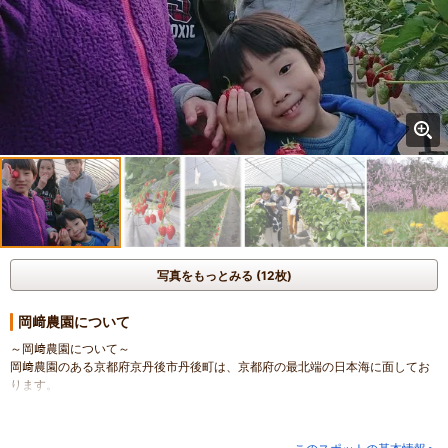
写真をもっとみる (12枚)
岡﨑農園について
～岡﨑農園について～
岡﨑農園のある京都府京丹後市丹後町は、京都府の最北端の日本海に面してお
ります。
地元の名産は、間人で水揚げされるズワイガニの間人ガニ。
当園では「食卓にひとつ笑顔を増やせるようなおいしい農産物をつくる」をモ
ットーに日々精進しており、