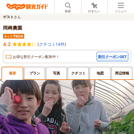
検索
行きたい
メニュー
ゲスト
さん
岡﨑農園
ネット予約OK
4.2
(
クチコミ14件
)
お得な割引クーポン配布中！
割引クーポンGET
概要
プラン
写真
クチ
コミ
地図
周辺
情報