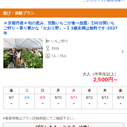
このスポットの基本情報へ
丹後コシヒカリを生産しながら、いちご、とまと、桃、めろん、すいか、ぶど
うを生産しております。
遊び・体験プラン
☆京都丹後☆旬の恵み、完熟いちごが食べ放題♪【30分間いち
ご狩り～香り豊かな「かおり野」～】3歳未満は無料です♪2027
年
いちご狩り
30分
1人～15人
大人（中学生以上）
2,500円～
金
土
日
月
火
水
木
金
8/7
8/8
8/9
8/10
8/11
8/12
8/13
8/14
※最新情報はプラン詳細画面にてご確認下さい。