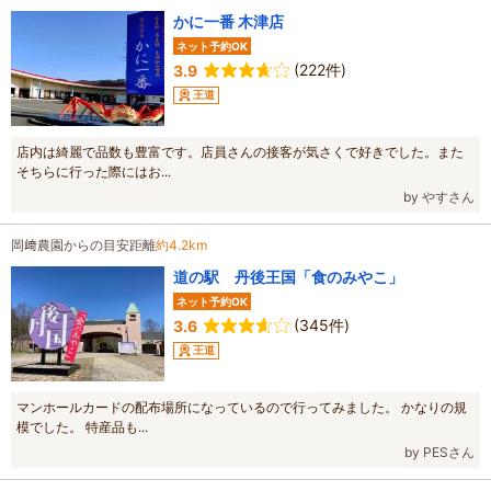
かに一番 木津店
ネット予約OK
(222件)
3.9
王道
店内は綺麗で品数も豊富です。店員さんの接客が気さくで好きでした。また
そちらに行った際にはお...
by やすさん
岡﨑農園からの目安距離
約4.2km
道の駅 丹後王国「食のみやこ」
ネット予約OK
(345件)
3.6
王道
マンホールカードの配布場所になっているので行ってみました。 かなりの規
模でした。 特産品も...
by PESさん