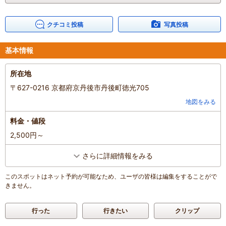
家族の内訳
：
お子様、
親・祖父母、
子どもの年齢
：
4～6歳、
7～12歳、
人数
：
3人～5人
クチコミ投稿
写真投稿
投稿日
：
2018年4月30日
基本情報
所在地
〒627-0216 京都府京丹後市丹後町徳光705
地図をみる
料金・値段
2,500円～
さらに詳細情報をみる
このスポットはネット予約が可能なため、ユーザの皆様は編集をすることがで
きません。
行った
行きたい
クリップ