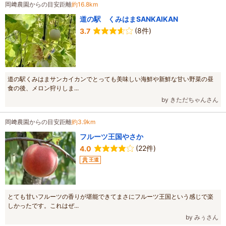
岡﨑農園からの目安距離
約16.8km
道の駅 くみはまSANKAIKAN
(8件)
3.7
道の駅くみはまサンカイカンでとっても美味しい海鮮や新鮮な甘い野菜の昼
食の後、メロン狩りしま...
by きただちゃんさん
岡﨑農園からの目安距離
約3.9km
フルーツ王国やさか
(22件)
4.0
王道
とても甘いフルーツの香りが堪能できてまさにフルーツ王国という感じで楽
しかったです。これはぜ...
by みぅさん