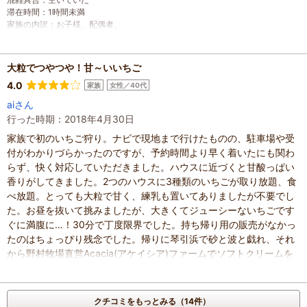
滞在時間
：
1時間未満
家族の内訳
：
お子様、
配偶者、
子どもの年齢
：
2～3歳、
人数
：
3人～5人
投稿日
：
2018年5月2日
大粒でつやつや！甘～いいちご
4.0
家族
女性／40代
aiさん
行った時期：2018年4月30日
家族で初のいちご狩り。ナビで現地まで行けたものの、駐車場や受
付がわかりづらかったのですが、予約時間より早く着いたにも関わ
らず、快く対応していただきました。ハウスに近づくと甘酸っぱい
香りがしてきました。2つのハウスに3種類のいちごが取り放題、食
べ放題。とっても大粒で甘く、練乳も置いてありましたが不要でし
た。お昼を抜いて挑みましたが、大きくてジューシーないちごです
ぐに満腹に…！30分で丁度限界でした。持ち帰り用の販売がなかっ
たのはちょっぴり残念でした。帰りに琴引浜で砂と波と戯れ、それ
から野村牧場直営Acacia(アケイシア)ファームでソフトクリームを
食べて大満足で帰りました。
混雑具合
：
空いていた
滞在時間
：
1時間未満
クチコミをもっとみる（14件）