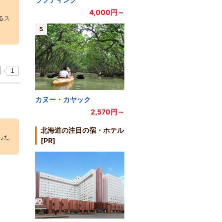
4,000円～
るス
5
1
カヌー・カヤック
2,570円～
北海道の注目の宿・ホテル
った
[PR]