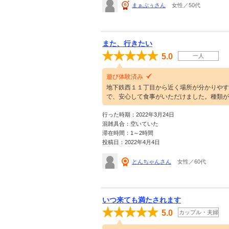
まぁぷぅさん
女性／50代
また、行きたい
5.0
一人
遊び体験済み
地下鉄西１１丁目から近く場所が分かりやす
で、安心して食事がいただけました。種類が
行った時期：2022年3月24日
混雑具合：空いていた
滞在時間：1～2時間
投稿日：2022年4月4日
とんちゃんさん
女性／60代
いつ来ても満たされます
5.0
カップル・夫婦