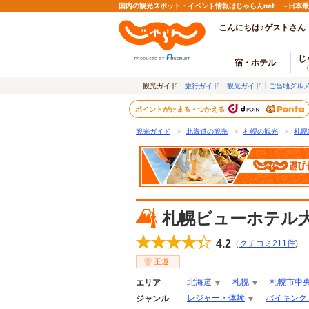
国内の観光スポット・イベント情報はじゃらんnet ～日本
こんにちは♪ゲストさん
じ
宿・ホテル
観光ガイド
旅行ガイド
観光ガイド
ご当地グル
ポイントがたまる・つかえる
観光ガイド
＞
北海道の観光
＞
札幌の観光
＞
札幌
札幌ビューホテル
4.2
（
クチコミ
211
件
)
王道
北海道
札幌
札幌市中
エリア
レジャー・体験
バイキング
ジャンル