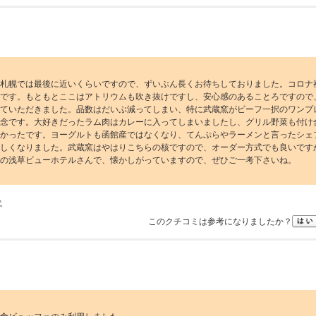
札幌では最後に近いくらいですので、ずいぶん長くお待ちしておりました。コロナ
です。もともとここはアトリウムも吹き抜けですし、安心感のあることろですので
ていただきました。品数はだいぶ減ってしまい、特に武蔵窯がビーフ一択のワンプ
念です。大好きだったラム肉はカレーに入ってしまいましたし、グリル野菜も付け
かったです。ヨーグルトも函館産ではなくなり、てんぷらやラーメンと言ったシェ
しくなりました。武蔵窯はやはりこちらの核ですので、オーダー方式でも良いです
の浅草ビューホテルさんで、懐かしがっていますので、ぜひご一考下さいね。
代
このクチコミは参考になりましたか？