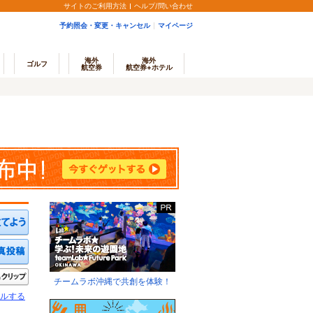
サイトのご利用方法
ヘルプ/問い合わせ
予約照会・変更・キャンセル
マイページ
海外
海外
ゴルフ
航空券
航空券+ホテル
ミを投稿する
写真を投稿する
きたい
クリップ
チームラボ沖縄で共創を体験！
ルする