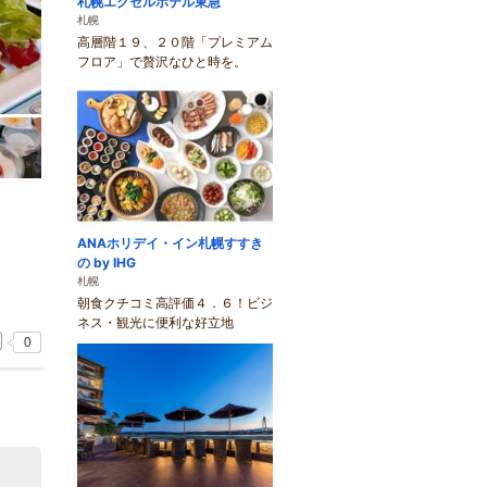
札幌エクセルホテル東急
札幌
高層階１９、２０階「プレミアム
フロア」で贅沢なひと時を。
ANAホリデイ・イン札幌すすき
の by IHG
札幌
朝食クチコミ高評価４．６！ビジ
ネス・観光に便利な好立地
0