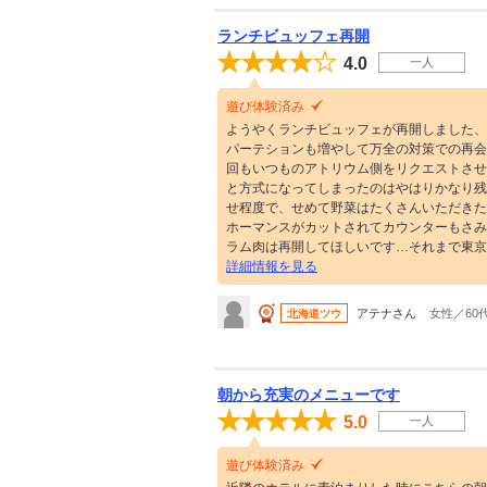
ランチビュッフェ再開
4.0
一人
遊び体験済み
ようやくランチビュッフェが再開しました、
パーテションも増やして万全の対策での再会
回もいつものアトリウム側をリクエストさせ
と方式になってしまったのはやはりかなり残
せ程度で、せめて野菜はたくさんいただきた
ホーマンスがカットされてカウンターもさみ
ラム肉は再開してほしいです…それまで東京
詳細情報を見る
アテナさん
女性／60
北海道ツウ
朝から充実のメニューです
5.0
一人
遊び体験済み