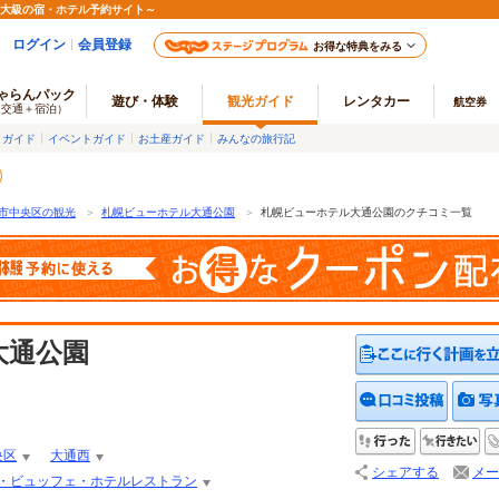
最大級の宿・ホテル予約サイト～
ログイン
会員登録
お得な特典をみる
ゃらんパック
遊び・体験
観光ガイド
レンタカー
航空券
（交通＋宿泊）
メガイド
イベントガイド
お土産ガイド
みんなの旅行記
市中央区の観光
＞
札幌ビューホテル大通公園
＞
札幌ビューホテル大通公園のクチコミ一覧
大通公園
クチコ
行った
行
央区
大通西
シェアする
メー
・ビュッフェ・ホテルレストラン