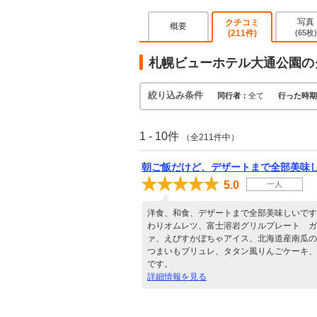
写真
クチコミ
概要
(211件)
(65枚)
札幌ビューホテル大通公園の
絞り込み条件
同行者：
全て
行った時期
1 - 10件
（全211件中）
朝ご飯だけど、デザートまで全部美味
5.0
一人
洋食、和食、デザートまで全部美味しいです
わりオムレツ、富士溶岩グリルプレート ガ
ァ、えびすかぼちゃアイス、北海道産南瓜の
つまいもブリュレ、タタン風りんごケーキ、
です。
詳細情報を見る