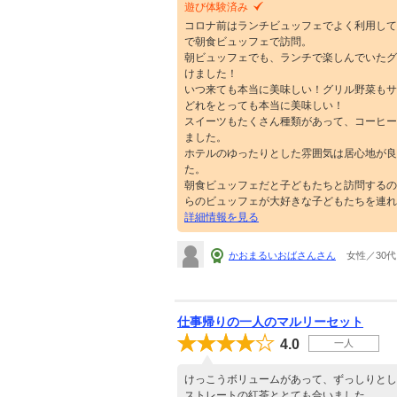
遊び体験済み
コロナ前はランチビュッフェでよく利用して
で朝食ビュッフェで訪問。
朝ビュッフェでも、ランチで楽しんでいたグ
けました！
いつ来ても本当に美味しい！グリル野菜もサ
どれをとっても本当に美味しい！
スイーツもたくさん種類があって、コーヒー
ました。
ホテルのゆったりとした雰囲気は居心地が良
た。
朝食ビュッフェだと子どもたちと訪問するの
らのビュッフェが大好きな子どもたちを連れ
詳細情報を見る
かおまるいおばさんさん
女性／30代
仕事帰りの一人のマルリーセット
4.0
一人
けっこうボリュームがあって、ずっしりとし
ストレートの紅茶ととても合いました。