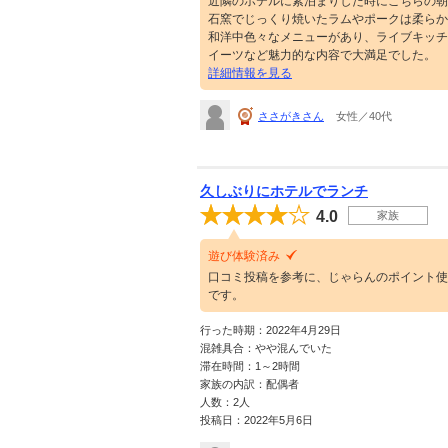
近隣のホテルに素泊まりした時にこちらの朝
石窯でじっくり焼いたラムやポークは柔らか
和洋中色々なメニューがあり、ライブキッチ
イーツなど魅力的な内容で大満足でした。
詳細情報を見る
ささがきさん
女性／40代
久しぶりにホテルでランチ
4.0
家族
遊び体験済み
口コミ投稿を参考に、じゃらんのポイント使
です。
行った時期：2022年4月29日
混雑具合：やや混んでいた
滞在時間：1～2時間
家族の内訳：配偶者
人数：2人
投稿日：2022年5月6日