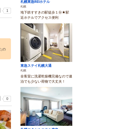
札幌東急REIホテル
札幌
1
地下鉄すすきの駅徒歩１分★駅
近ホテルでアクセス便利
たの
東急ステイ札幌大通
札幌
全客室に洗濯乾燥機完備なので連
泊でも少ない荷物で大丈夫！
0