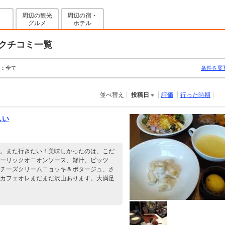
周辺の観光
周辺の宿・
グルメ
ホテル
クチコミ一覧
：
全て
条件を変
並べ替え
投稿日
評価
行った時期
しい
。また行きたい！美味しかったのは、こだ
ーリックオニオンソース、蟹汁、ピッツ
チーズクリームニョッキ＆ポタージュ、さ
カフェオレまだまだ沢山あります。大満足