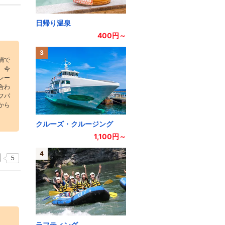
日帰り温泉
400円～
3
禍で
、今
レー
合わ
フパ
から
クルーズ・クルージング
1,100円～
4
5
ラフティング