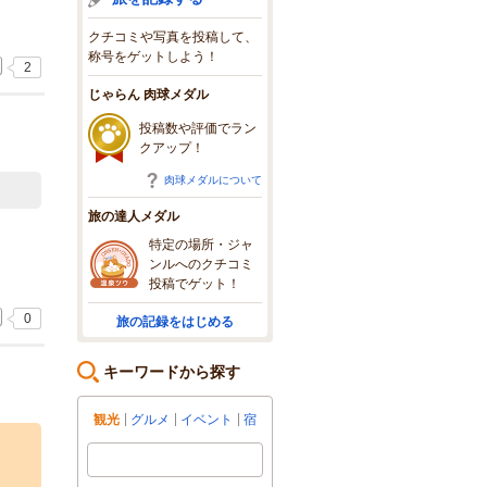
クチコミや写真を投稿して、
称号をゲットしよう！
2
じゃらん 肉球メダル
投稿数や評価でラン
クアップ！
肉球メダルについて
旅の達人メダル
特定の場所・ジャ
ンルへのクチコミ
投稿でゲット！
0
旅の記録をはじめる
キーワードから探す
観光
グルメ
イベント
宿