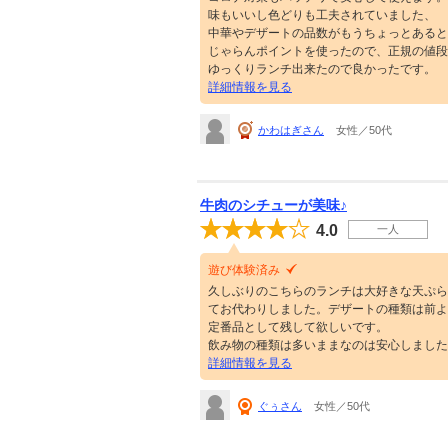
味もいいし色どりも工夫されていました、
中華やデザートの品数がもうちょっとあると
じゃらんポイントを使ったので、正規の値段
ゆっくりランチ出来たので良かったです。
詳細情報を見る
かわはぎさん
女性／50代
牛肉のシチューが美味♪
4.0
一人
遊び体験済み
久しぶりのこちらのランチは大好きな天ぷら
てお代わりしました。デザートの種類は前よ
定番品として残して欲しいです。
飲み物の種類は多いままなのは安心しました
詳細情報を見る
ぐぅさん
女性／50代