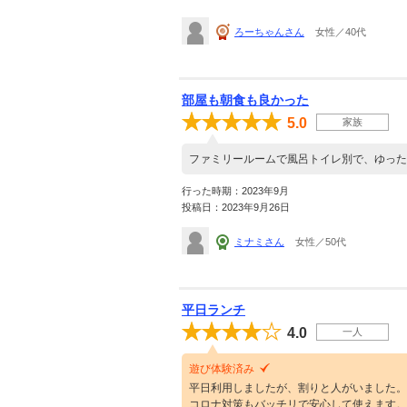
ろーちゃんさん
女性／40代
部屋も朝食も良かった
5.0
家族
ファミリールームで風呂トイレ別で、ゆった
行った時期：2023年9月
投稿日：2023年9月26日
ミナミさん
女性／50代
平日ランチ
4.0
一人
遊び体験済み
平日利用しましたが、割りと人がいました。
コロナ対策もバッチリで安心して使えます。