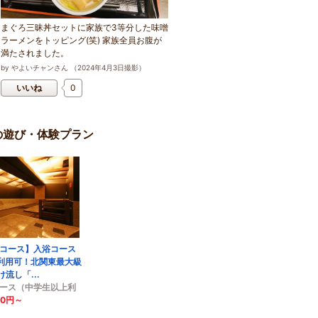
まぐろ三昧丼セットに家族で3等分した味噌
ラーメンをトッピング(笑) 家族全員お腹が
満たされました。
by
やよいチャンさん
（
2024
年
4
月
3
日撮影）
いいね
0
の遊び・体験プラン
eコース】入浴コース
利用可！北関東最大級
流し「...
コース（中学生以上利
00円～