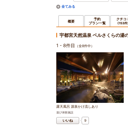
予約
クチコ
概要
プラン一覧
(153件
宇都宮天然温泉 ベルさくらの湯
1 - 8件目
（全8件中）
露天風呂 源泉かけ流しあり
遊び体験施設
いいね
9