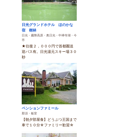
日光グランドホテル ほのかな
宿 樹林
日光・霧降高原・奥日光・中禅寺湖・今
市
★往復２，０００円で首都圏送
迎バス有。日光湯元スキー場３０
秒
ペンションファミール
那須・板室
【朝夕部屋食】どうぶつ王国まで
車で１０分☆ファミリー歓迎☆