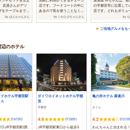
ランチセットを注文
気軽に利用ができるチェーン
居酒屋 仲ちゃんは、栃
。 店員さんがアツ
店です。フードコートの中に
の宇都宮市に位置して
ザをテーブルまで運
あるので気を使うことなくゆ
店です。どれもボリュ
...
っくりできま...
点で、コスパ...
by ぱんちゃんさん
by いわとびちゃんさん
by 
ご当地グルメをも
周辺のホテル
ンドホテル宇都宮駅
ダイワロイネットホテル宇都
亀の井ホテル 喜連川
クス
宮
宇都宮
さくら
4.6
4.2
(
141件
)
(
119件
)
(
101
◇JR宇都宮駅(西
JR宇都宮駅東口から徒歩3
わんちゃんと泊まれる