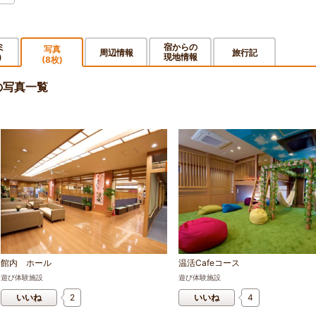
ミ
宿からの
写真
周辺情報
旅行記
現地情報
)
(8枚)
の写真一覧
館内 ホール
温活Cafeコース
遊び体験施設
遊び体験施設
いいね
2
いいね
4