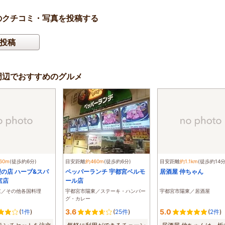
のクチコミ・写真を投稿する
投稿
周辺でおすすめのグルメ
60m
(徒歩約6分)
目安距離
約460m
(徒歩約6分)
目安距離
約1.1km
(徒歩約14分
の店 ハーブ&スパ
ペッパーランチ 宇都宮ベルモ
居酒屋 仲ちゃん
宮店
ール店
東／その他各国料理
宇都宮市陽東／ステーキ・ハンバー
宇都宮市陽東／居酒屋
グ・カレー
3.6
5.0
(
1件
)
(
25件
)
(
2件
)