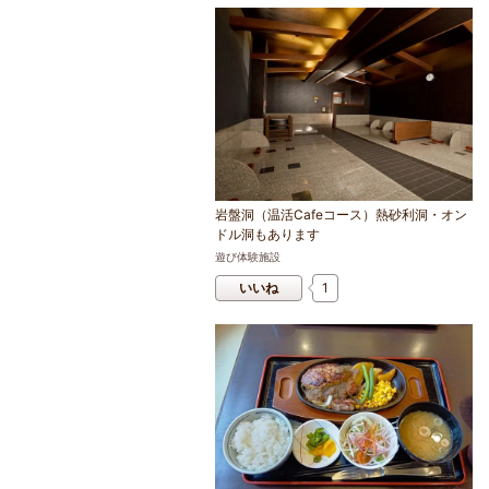
岩盤洞（温活Cafeコース）熱砂利洞・オン
ドル洞もあります
遊び体験施設
いいね
1