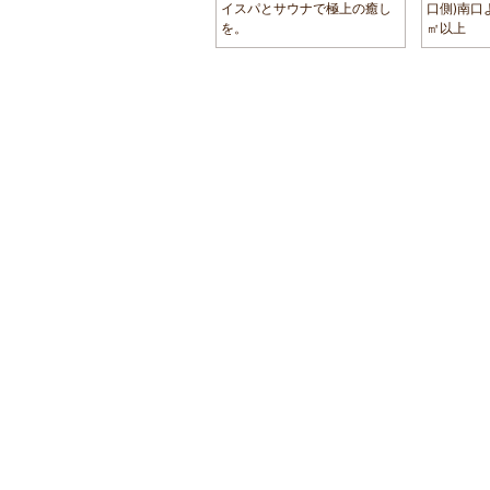
イスパとサウナで極上の癒し
口側)南口
を。
㎡以上