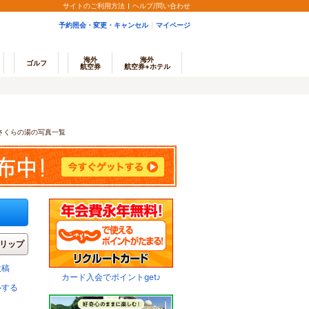
サイトのご利用方法
ヘルプ/問い合わせ
予約照会・変更・キャンセル
マイページ
海外
海外
ゴルフ
航空券
航空券+ホテル
さくらの湯の写真一覧
リップ
投稿
カード入会でポイントget♪
ルする