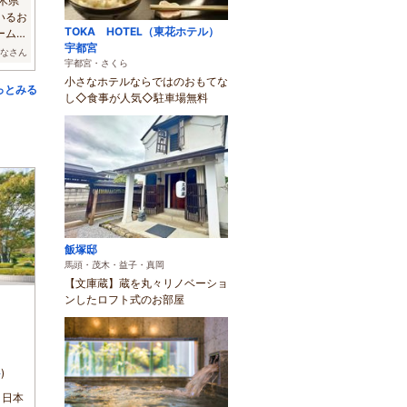
木県
いるお
TOKA HOTEL（東花ホテル）
ーム満
宇都宮
ななさん
宇都宮・さくら
小さなホテルならではのおもてな
っとみる
し◇食事が人気◇駐車場無料
飯塚邸
馬頭・茂木・益子・真岡
【文庫蔵】蔵を丸々リノベーショ
ンしたロフト式のお部屋
件
)
！日本