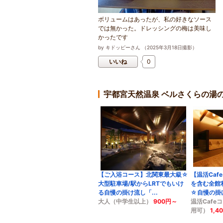
ボリュームはあったが、私の好きなソース
では無かった。ドレッシングの梅は美味し
かったです
by
キドッピーさん
（
2025
年
3
月
18
日撮影）
いいね
0
宇都宮天然温泉 ベルさくらの湯
【ご入浴コース】北関東最大級☆
【温活Caf
大型駐車場/駅からLRTでもいけ
を含む全館
る自慢の掛け流し「...
☆自慢の掛け
大人（中学生以上）
900円～
温活Cafe
用可）
1,4