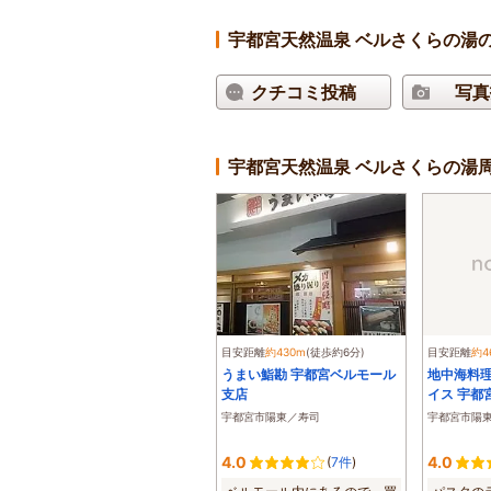
宇都宮天然温泉 ベルさくらの湯
クチコミ投稿
写真
宇都宮天然温泉 ベルさくらの湯
目安距離
約430m
(徒歩約6分)
目安距離
約4
うまい鮨勘 宇都宮ベルモール
地中海料理
支店
イス 宇都
宇都宮市陽東／寿司
宇都宮市陽
4.0
4.0
(
7件
)