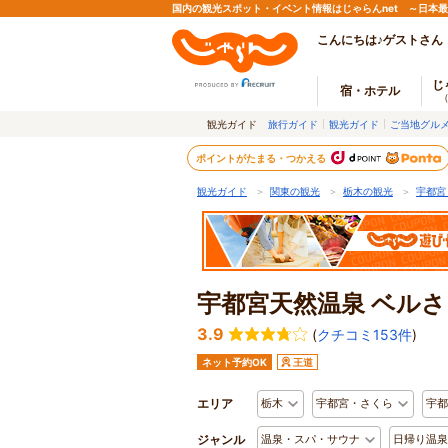
国内の観光スポット・イベント情報はじゃらんnet ～日本
こんにちは♪ゲストさん
じ
宿・ホテル
観光ガイド
旅行ガイド
観光ガイド
ご当地グル
ポイントがたまる・つかえる
観光ガイド
＞
関東の観光
＞
栃木の観光
＞
宇都宮
宇都宮天然温泉 ベル
3.9
(
クチコミ153件
)
ネット予約OK
王道
エリア
栃木
宇都宮・さくら
宇都
ジャンル
温泉・スパ・サウナ
日帰り温泉