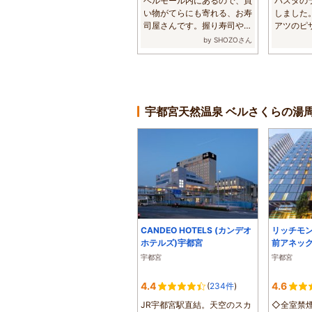
ベルモール内にあるので、買
パスタの
い物がてらにも寄れる、お寿
しました
司屋さんです。握り寿司や、
アツのピ
海鮮丼ぶりの...
んできてくだ
by SHOZOさん
宇都宮天然温泉 ベルさくらの湯
CANDEO HOTELS (カンデオ
リッチモ
ホテルズ)宇都宮
前アネッ
宇都宮
宇都宮
4.4
4.6
(
234件
)
JR宇都宮駅直結。天空のスカ
◇全室禁煙