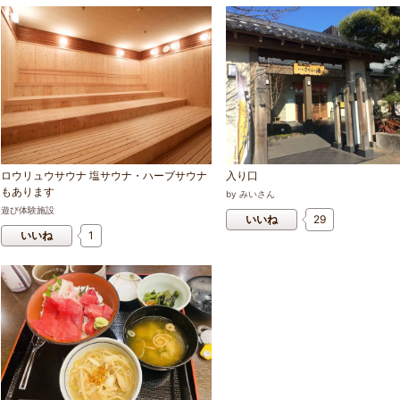
ロウリュウサウナ 塩サウナ・ハーブサウナ
入り口
もあります
by
みいさん
遊び体験施設
いいね
29
いいね
1