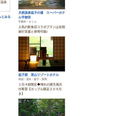
る温泉
天然温泉益子の湯 スーパーホテ
っとみる
ル宇都宮
宇都宮・さくら
人気の飲食店コラボプランは全国
旅行支援と併用可能♪
益子舘 里山リゾートホテル
馬頭・茂木・益子・真岡
１日４組限定◆憧れの露天風呂
付客室【カップル限定２０％引
き】