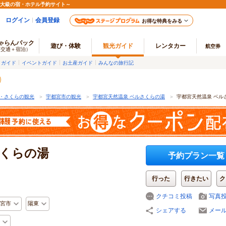
最大級の宿・ホテル予約サイト～
ログイン
会員登録
お得な特典をみる
ゃらんパック
遊び・体験
観光ガイド
レンタカー
航空券
（交通＋宿泊）
メガイド
イベントガイド
お土産ガイド
みんなの旅行記
・さくらの観光
＞
宇都宮市の観光
＞
宇都宮天然温泉 ベルさくらの湯
＞
宇都宮天然温泉 ベル
さくらの湯
予約プラン一覧
行った
行きたい
ク
クチコミ投稿
写真
宮市
陽東
シェアする
メー