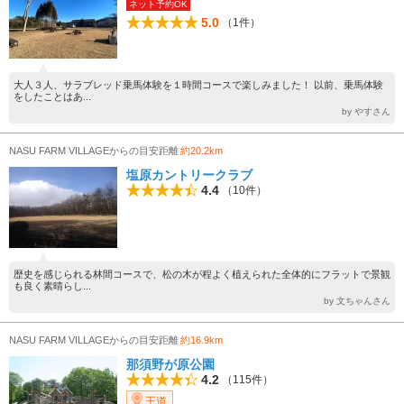
ネット予約OK
5.0
（1件）
大人３人、サラブレッド乗馬体験を１時間コースで楽しみました！ 以前、乗馬体験
をしたことはあ...
by やすさん
NASU FARM VILLAGEからの目安距離
約20.2km
塩原カントリークラブ
4.4
（10件）
歴史を感じられる林間コースで、松の木が程よく植えられた全体的にフラットで景観
も良く素晴らし...
by 文ちゃんさん
NASU FARM VILLAGEからの目安距離
約16.9km
那須野が原公園
4.2
（115件）
王道