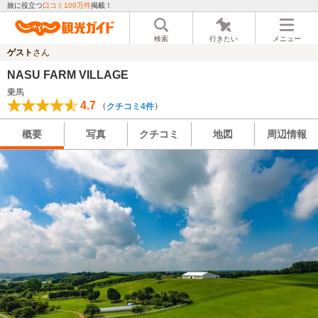
旅に役立つ
口コミ100万件
掲載！
検索
行きたい
メニュー
ゲスト
さん
NASU FARM VILLAGE
乗馬
4.7
（
）
クチコミ4件
概要
写真
クチコミ
地図
周辺情報