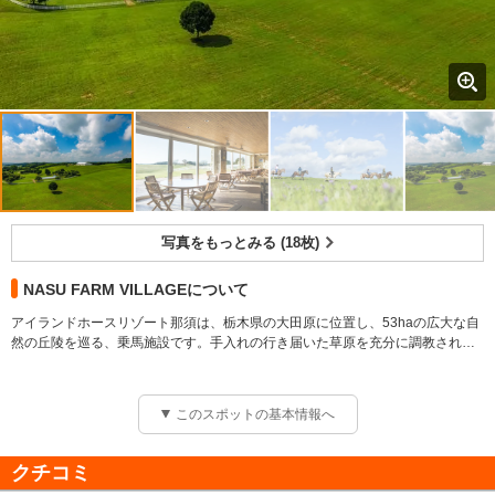
写真をもっとみる (18枚)
NASU FARM VILLAGEについて
アイランドホースリゾート那須は、栃木県の大田原に位置し、53haの広大な自
然の丘陵を巡る、乗馬施設です。手入れの行き届いた草原を充分に調教された
馬がご案内するバリエーション豊かな乗馬コースを自然と共にご堪能くださ
い。乗馬に関しては、コースの安全な催行、馬の健康管理のため、身長と体重
の制限を設けております。お子様は、120cm以上でお一人で馬に乗れます。体
このスポットの基本情報へ
重は、80kg以下となっております。お客様の体調や年齢等、場合によってはス
タッフが乗馬をお断りさせていただく事があります。
クチコミ