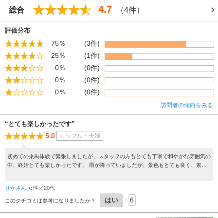
4.7
総合
（4件）
評価分布
75％
(3件)
25％
(1件)
0％
(0件)
0％
(0件)
0％
(0件)
訪問者の傾向をみる
“とても楽しかったです”
5.0
カップル・夫婦
初めての乗馬体験で緊張しましたが、スタッフの方もとても丁寧で和やかな雰囲気の
中、終始とても楽しかったです。 雨が降っていましたが、景色もとても良く、素敵
な時間を過ごすことができました。また晴れた日にぜひ伺いたいです。
りかさん
女性／20代
はい
6
このクチコミは参考になりましたか？