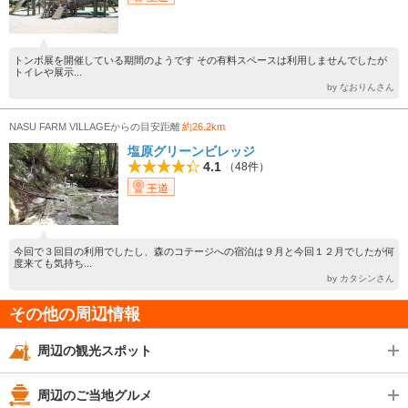
トンボ展を開催している期間のようです その有料スペースは利用しませんでしたが
トイレや展示...
by なおりんさん
NASU FARM VILLAGEからの目安距離
約26.2km
塩原グリーンビレッジ
4.1
（48件）
王道
今回で３回目の利用でしたし、森のコテージへの宿泊は９月と今回１２月でしたが何
度来ても気持ち...
by カタシンさん
その他の周辺情報
周辺の観光スポット
周辺のご当地グルメ