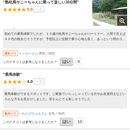
“熟牝馬サニーちゃんに乗って楽しい30分間”
5.0
一人
初めての乗馬体験でしたが、１０歳の牝馬サニーちゃんがパートナー。人間で言えば
４０代の熟女だそうですが、予想以上に従順で乗り心地も良く、あっという間の３０
分間のデートでした。
トシローさん
男性／60代
歴史ツウ
はい
9
このクチコミは参考になりましたか？
“乗馬体験”
4.0
一人
乗馬体験ができるスポットです。ご家族でいらっしゃっている方やお友達同士などい
ろんな方をお見かけしました。皆さんとても楽しそうでした
いわとびちゃんさん
女性／30代
栃木ツウ
はい
10
このクチコミは参考になりましたか？