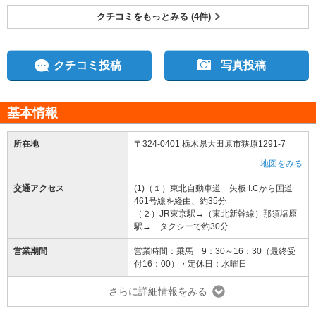
クチコミをもっとみる (4件)
クチコミ投稿
写真投稿
基本情報
所在地
〒324-0401 栃木県大田原市狭原1291-7
地図をみる
交通アクセス
(1)（１）東北自動車道 矢板 I.Cから国道
461号線を経由、約35分
（２）JR東京駅→（東北新幹線）那須塩原
駅→ タクシーで約30分
営業期間
営業時間：乗馬 9：30～16：30（最終受
付16：00）・定休日：水曜日
さらに詳細情報をみる