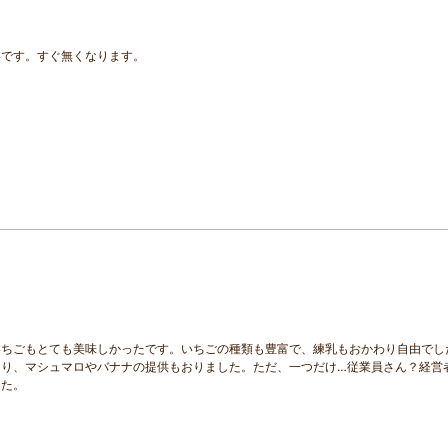
いです。すぐ無くなります。
いちごもとても美味しかったです。いちごの種類も豊富で、練乳もおかわり自由でし
あり、マシュマロやバナナの提供もおりました。ただ、一つだけ…従業員さん？経営
した。