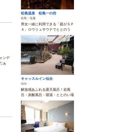
松島温泉 松島一の坊
松島・塩竈
男女一緒に利用できる「庭がＳＰ
Ａ」ロウリュサウナでととのう
ォンデ
たぁ
キャッスルイン仙台
仙台
解放感あふれる露天風呂！岩風
呂・炭酸風呂・寝湯・ととのい場