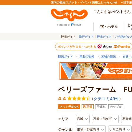
国内の観光スポット・イベント情報はじゃらんnet ～日本
こんにちは♪ゲストさん
じ
宿・ホテル
観光ガイド
旅行ガイド
観光ガイド
ご当地グル
ポイントがたまる・つかえる
観光ガイド
＞
東北の観光
＞
宮城の観光
＞
石巻・
ベリーズファーム FUS
4.4
(
クチコミ49件
)
ネット予約OK
王道
子連れ
カップル
エリア
宮城
石巻・気仙沼
石巻市
ジャンル
果物・野菜狩り
いちご狩り