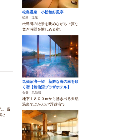
松島温泉 小松館好風亭
松島・塩竈
松島湾の絶景を眺めながら上質な
寛ぎ時間を愉しめる宿。
気仙沼湾一望 新鮮な海の幸を頂
く宿【気仙沼プラザホテル】
石巻・気仙沼
地下１８００ｍから湧き出る天然
温泉でぷかぷか“浮遊浴”♪
た。当
者さ