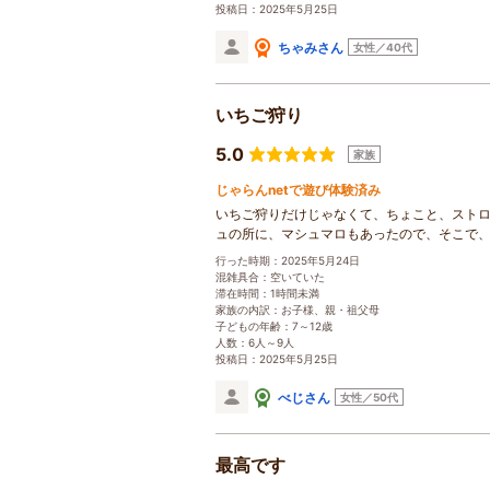
投稿日：2025年5月25日
ちゃみさん
女性／40代
いちご狩り
5.0
家族
じゃらんnetで遊び体験済み
いちご狩りだけじゃなくて、ちょこと、スト
ュの所に、マシュマロもあったので、そこで
行った時期：2025年5月24日
混雑具合：空いていた
滞在時間：1時間未満
家族の内訳：お子様、親・祖父母
子どもの年齢：7～12歳
人数：6人～9人
投稿日：2025年5月25日
べじさん
女性／50代
最高です