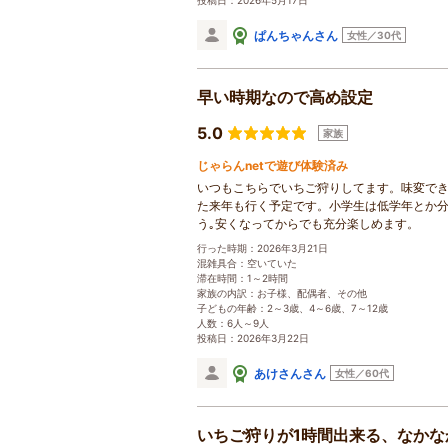
投稿日：2026年5月17日
ぱんちゃんさん
女性／30代
早い時期なので高め設定
5.0
家族
じゃらんnetで遊び体験済み
いつもこちらでいちご狩りしてます。味変で
た来年も行く予定です。小学生は低学年とか分
う｡安くなってからでも充分楽しめます。
行った時期：2026年3月21日
混雑具合：空いていた
滞在時間：1～2時間
家族の内訳：お子様、配偶者、その他
子どもの年齢：2～3歳、4～6歳、7～12歳
人数：6人～9人
投稿日：2026年3月22日
あけさんさん
女性／60代
いちご狩りが1時間出来る、なかな