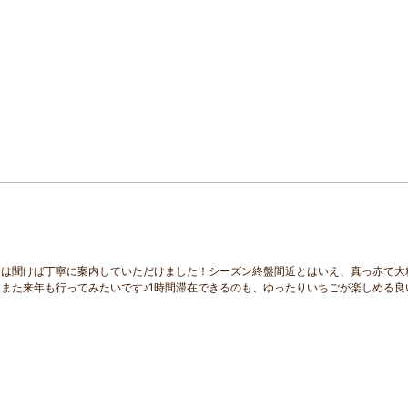
とは聞けば丁寧に案内していただけました！シーズン終盤間近とはいえ、真っ赤で大
また来年も行ってみたいです♪1時間滞在できるのも、ゆったりいちごが楽しめる良