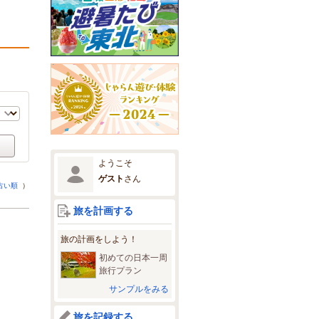
ようこそ
ゲスト
さん
古い順
）
旅を計画する
旅の計画をしよう！
初めての日本一周
旅行プラン
サンプルをみる
旅を記録する