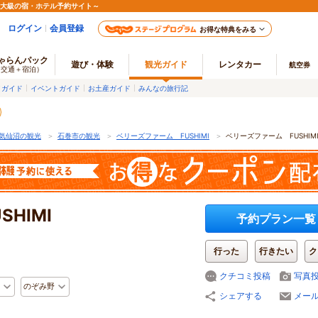
最大級の宿・ホテル予約サイト～
ログイン
会員登録
お得な特典をみる
ゃらんパック
遊び・体験
観光ガイド
レンタカー
航空券
（交通＋宿泊）
メガイド
イベントガイド
お土産ガイド
みんなの旅行記
気仙沼の観光
＞
石巻市の観光
＞
ベリーズファーム FUSHIMI
＞
ベリーズファーム FUSHI
HIMI
予約プラン一覧
行った
行きたい
ク
クチコミ投稿
写真
のぞみ野
シェアする
メー