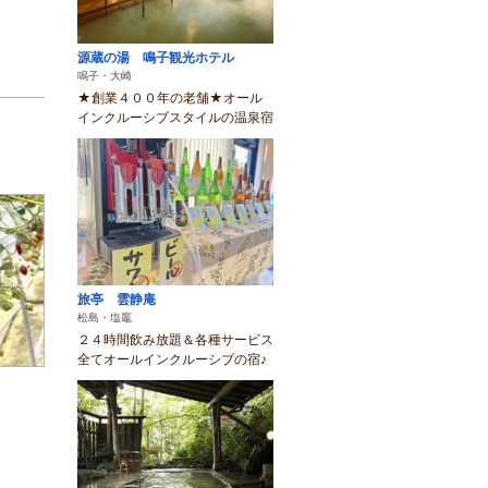
源蔵の湯 鳴子観光ホテル
鳴子・大崎
★創業４００年の老舗★オール
インクルーシブスタイルの温泉宿
旅亭 雲静庵
松島・塩竈
２４時間飲み放題＆各種サービス
全てオールインクルーシブの宿♪