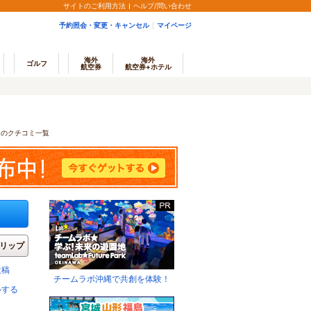
サイトのご利用方法
ヘルプ/問い合わせ
予約照会・変更・キャンセル
マイページ
海外
海外
ゴルフ
航空券
航空券+ホテル
MIのクチコミ一覧
リップ
投稿
チームラボ沖縄で共創を体験！
ルする