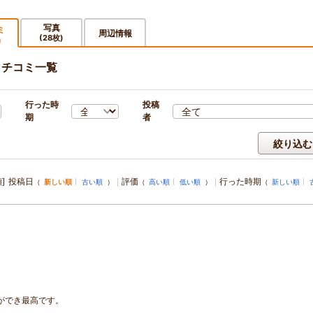
写真
ミ
周辺情報
(28枚)
)
クチコミ一覧
行った時
投稿
期
者
絞り込む
]
投稿日
評価
行った時期
（
新しい順
古い順
）
（
高い順
低い順
）
（
新しい順
ができ最高です。
。