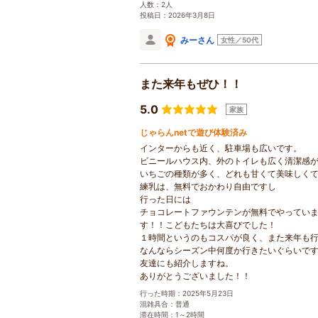
人数：2人
投稿日：2026年3月8日
みーさん
女性／50代
また来年もぜひ！！
5.0
家族
じゃらんnetで遊び体験済み
インターからも近く、駐車場も広いです。
ビニールハウス内、外のトイレも広く清潔感
いちごの種類が多く、どれも甘くて美味しく
練乳は、無料でおかわり自由ですし
行った日には
チョコレートファウンテンが無料でやっていま
す！！こどもたちは大喜びでした！
１時間というのもコスパが良く、また来年も
なんならシーズン中何度か行きたいぐらいで
友達にも紹介しますね。
ありがとうございました！！
行った時期：2025年5月23日
混雑具合：普通
滞在時間：1～2時間