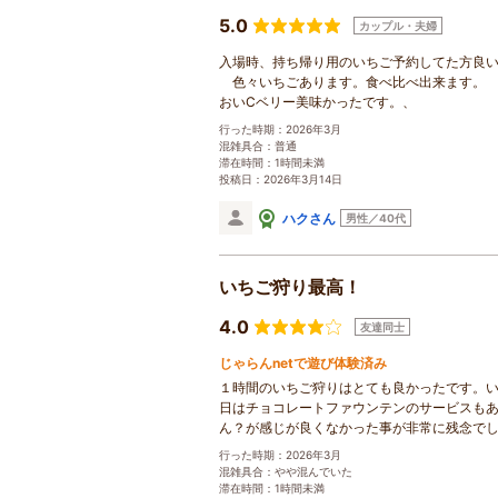
5.0
カップル・夫婦
入場時、持ち帰り用のいちご予約してた方良
色々いちごあります。食べ比べ出来ます。
おいCベリー美味かったです。、
行った時期：2026年3月
混雑具合：普通
滞在時間：1時間未満
投稿日：2026年3月14日
ハクさん
男性／40代
いちご狩り最高！
4.0
友達同士
じゃらんnetで遊び体験済み
１時間のいちご狩りはとても良かったです。
日はチョコレートファウンテンのサービスも
ん？が感じが良くなかった事が非常に残念で
行った時期：2026年3月
混雑具合：やや混んでいた
滞在時間：1時間未満