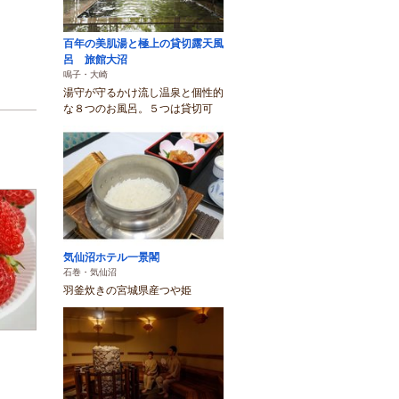
百年の美肌湯と極上の貸切露天風
呂 旅館大沼
鳴子・大崎
湯守が守るかけ流し温泉と個性的
な８つのお風呂。５つは貸切可
気仙沼ホテル一景閣
石巻・気仙沼
羽釜炊きの宮城県産つや姫