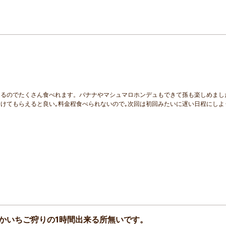
きるのでたくさん食べれます。バナナやマシュマロホンデュもできて孫も楽しめまし
けてもらえると良い｡料金程食べられないので｡次回は初回みたいに遅い日程にしよ
かいちご狩りの1時間出来る所無いです。