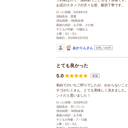
お店のスタッフの方々も皆、親切丁寧です。
行った時期：2026年5月
混雑具合：普通
滞在時間：1時間未満
家族の内訳：お子様、その他
子どもの年齢：13歳以上
人数：3人～5人
投稿日：2026年5月25日
あかりんさん
女性／40代
とても良かった
5.0
家族
初めてのいちご狩りでしたが、わからないこ
チゴがたくさん、とても美味しく頂きました。
ントだと思いました！
行った時期：2026年5月
混雑具合：空いていた
滞在時間：1時間未満
家族の内訳：お子様
子どもの年齢：7～12歳
人数：3人～5人