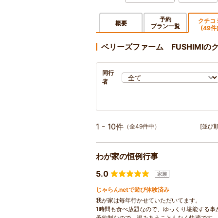
予約
クチコ
概要
プラン一覧
(49件
ベリーズファーム FUSHIMIの
同行
者
1 - 10件
（全49件中）
[並び順
わが家の恒例行事
5.0
家族
じゃらんnetで遊び体験済み
我が家は毎年行かせていただいてます。
1時間も食べ放題なので、ゆっくり堪能する事
予約制なので、混みあうこともなく快適です