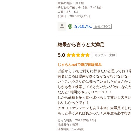
家族の内訳：お子様
子どもの年齢：4～6歳、7～12歳
人数：3人～5人
投稿日：2025年5月26日
なおみさん
女性／30代
結果から言うと大満足
5.0
カップル・夫婦
じゃらんnetで遊び体験済み
以前から いちご狩りに行きたいと思っており
有名どころは県南が多くなかなか行けないな
いちごハウスなのは知っていましたがまさか 
しかも色々検索してるとだいたい30分…なん
なんと1時間のゆっくりコース！！
しかも品種も多く食べ比べもして甘いし大き
おいしかったです！
チョコファウンテンもあり本当に大満足でし
もっと早く来れば良かった！来年度も必ず行
行った時期：2025年5月24日
混雑具合：普通
滞在時間：1～2時間