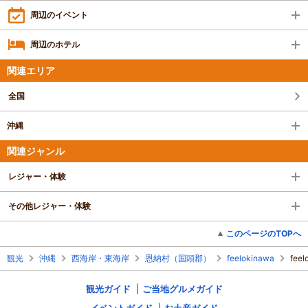
周辺のイベント
周辺のホテル
関連エリア
全国
沖縄
関連ジャンル
レジャー・体験
その他レジャー・体験
このページのTOPへ
観光
沖縄
西海岸・東海岸
恩納村（国頭郡）
feelokinawa
fee
観光ガイド
ご当地グルメガイド