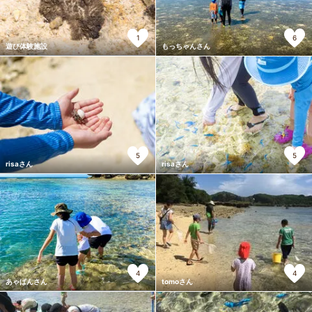
1
6
遊び体験施設
もっちゃんさん
5
5
risaさん
risaさん
4
4
あゃぱんさん
tomoさん