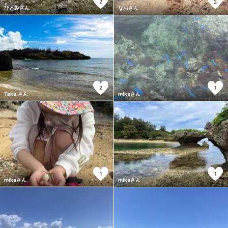
2
2
ひとみさん
なおさん
2
1
Taka.さん
mikaさん
1
1
mikaさん
mikaさん