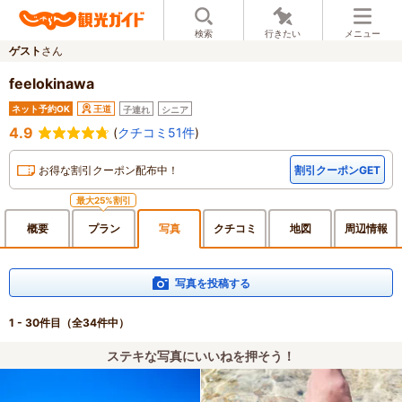
検索
行きたい
メニュー
ゲスト
さん
feelokinawa
ネット予約OK
王道
子連れ
シニア
4.9
(
クチコミ51件
)
お得な割引クーポン配布中！
割引クーポンGET
最大25%割引
概要
プラン
写真
クチ
コミ
地図
周辺
情報
写真を投稿する
1 - 30件目
（全34件中）
ステキな写真にいいねを押そう！