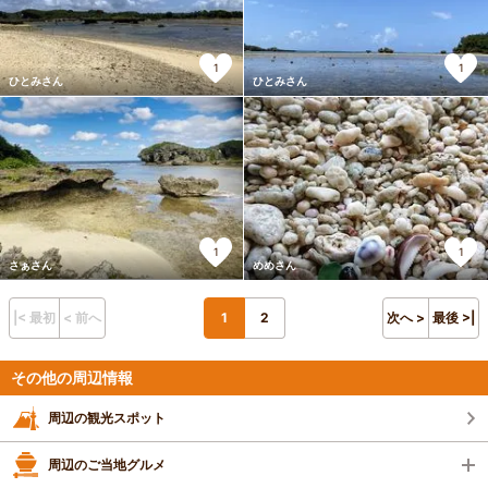
1
1
ひとみさん
ひとみさん
1
1
さぁさん
めめさん
|< 最初
< 前へ
1
2
次へ >
最後 >|
その他の周辺情報
周辺の観光スポット
周辺のご当地グルメ