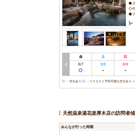
◆
◇中
◆
金
土
日
8/7
8/8
8/9
前へ
○
-
-
○
･･･空きあり
□
･･･リクエスト予約可能な空きあり ×･
天然温泉湯花楽厚木店の訪問者傾
みんなが行った時期