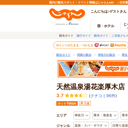
国内の観光スポット・イベント情報はじゃらんnet ～日本
こんにちは♪ゲストさん
じ
宿・ホテル
観光ガイド
旅行ガイド
観光ガイド
ご当地グル
ポイントがたまる・つかえる
観光ガイド
＞
関東の観光
＞
神奈川の観光
＞
厚木
天然温泉湯花楽厚木店
3.7
(
クチコミ96件
)
ネット予約OK
王道
エリア
神奈川
厚木・海老名
厚木
ジャンル
温泉・スパ・サウナ
日帰り温泉