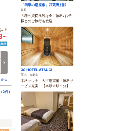
「四季の湯座敷」武蔵野別館
箱根
３種の貸切風呂は全て無料♪お子
様とのご旅行も歓迎
以上
円～
済専用
日
月
火
水
木
金
8/16
8/17
8/18
8/19
8/20
8/21
次へ
-
○
○
○
○
○
3S HOTEL ATSUGI
厚木・海老名
とみる
本格サウナ・大浴場完備！無料サ
ービス充実！【本厚木駅１分】
（2件）