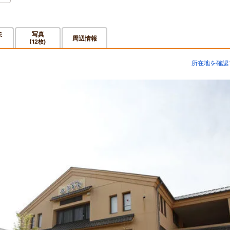
ミ
写真
周辺情報
(12枚)
所在地を確認