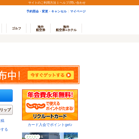
サイトのご利用方法
ヘルプ/問い合わせ
予約照会・変更・キャンセル
マイページ
海外
海外
ゴルフ
航空券
航空券+ホテル
リップ
投稿
カード入会でポイントget♪
ルする