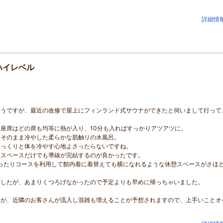
詳細情
ハイレベル
ようですが、最近の改修で屋上にフィンランド式サウナができたと伺いまして行って
座席はどの席も均等に熱が入り、10分も入ればすっかりアツアツに。
をそのまま冷やした柔らかな肌触りの水風呂。
じっくりと体を冷やす心地よさったらないですね。
天スペースだけでも導線が完結するのが良かったです。
ったりコースを利用して館内着に着替えても横になれるような休憩スペースがさほ
ましたが、あまりくつろげなかったので予定よりも早めに帰っちゃいました。
すが、近隣のお客さんが流入し混雑も増えることが予想されますので、上手いことオ