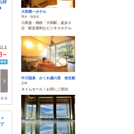
お好
★
大和第一ホテル
厚木・海老名
小田急・相鉄「大和駅」徒歩２
分 駅近便利なビジネスホテル
以上
8円～
済専用
日
月
火
水
木
金
中川温泉 かくれ湯の里 信玄館
8/16
8/17
8/18
8/19
8/20
8/21
次へ
足柄
○
○
○
○
○
○
タイムセール！お得にご宿泊
とみる
ト＋
ップ