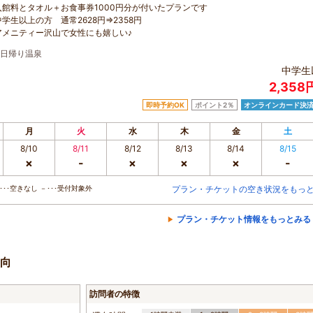
入館料とタオル＋お食事券1000円分が付いたプランです
学生以上の方 通常2628円⇒2358円
アメニティー沢山で女性にも嬉しい♪
日帰り温泉
中学生
2,358
即時予約OK
ポイント2％
オンラインカード決
月
火
水
木
金
土
8/10
8/11
8/12
8/13
8/14
8/15
×
-
×
×
×
-
･･空きなし －･･･受付対象外
プラン・チケットの空き状況をもっ
プラン・チケット情報をもっとみる
向
訪問者の特徴