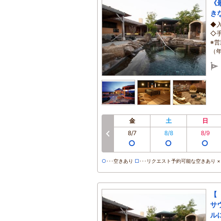
《
き
◆
◇
※営
（
金
土
日
8/7
8/8
8/9
前へ
○
○
○
○
･･･空きあり
□
･･･リクエスト予約可能な空きあり ×･
【
サ
ル