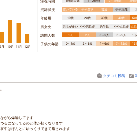
滞在時間
1時間未満
1～2時間
2～3時間
3時
混雑状況
空いている
やや空き
普通
やや混雑
年齢層
10代
20代
30代
40代
5
男女比
男性が多い
やや男性多
約半数
やや女性多
女性
訪問人数
1人
2人
3～5人
6～9人
1
子供の年齢
0～1歳
2～3歳
4～6歳
7～12歳
1
9月
10月
11月
12月
クチコミ投稿
す
きながら爆睡してます
るつるになってるのと体が軽くなります
滞在中はほんとにゆっくりできて癒されます
る