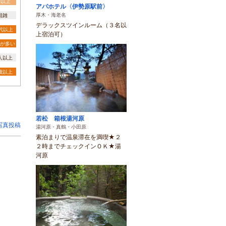
間以上
アパホテル〈伊勢原駅前〉
厚木・海老名
混雑
デラックスツインルーム（３名以
0代以上
上宿泊可）
が多い
0人以上
3歳以上
若松 箱根湯河原
写真投稿
湯河原・真鶴・小田原
素泊まりで温泉滞在を満喫★２
２時までチェックインＯＫ★湯
河原