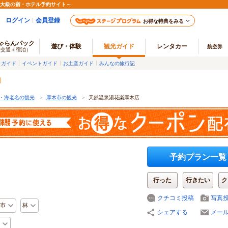
最大級の宿・ホテル予約サイト～
ログイン
会員登録
お得な特典をみる
ゃらんパック
遊び・体験
観光ガイド
レンタカー
航空券
（交通＋宿泊）
メガイド
イベントガイド
お土産ガイド
みんなの旅行記
・海老名の観光
＞
厚木市の観光
＞
天然温泉湯花楽厚木店
予約プラン一覧
行った
行きたい
ク
クチコミ投稿
写真
市
林
シェアする
メー