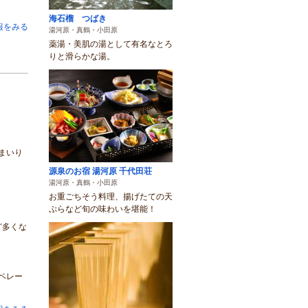
海石榴 つばき
報をみる
湯河原・真鶴・小田原
薬湯・美肌の湯として有名なとろ
りと滑らかな湯。
まいり
源泉のお宿 湯河原 千代田荘
湯河原・真鶴・小田原
お重ごちそう料理、揚げたての天
ぷらなど旬の味わいを堪能！
ど多くな
ペレー