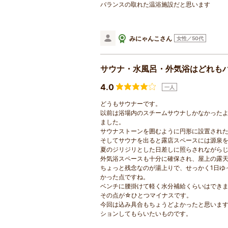
バランスの取れた温浴施設だと思います
みにゃんこさん
女性／50代
サウナ・水風呂・外気浴はどれも
4.0
一人
どうもサウナーです。
以前は浴場内のスチームサウナしかなかった
ました。
サウナストーンを囲むように円形に設置された
そしてサウナを出ると露店スペースには源泉
夏のジリジリとした日差しに照らされながら
外気浴スペースも十分に確保され、屋上の露
ちょっと残念なのが湯上りで、せっかく1日ゆ
かった点ですね。
ベンチに腰掛けて軽く水分補給くらいはでき
その点が☆ひとつマイナスです。
今回は込み具合もちょうどよかったと思いま
ションしてもらいたいものです。