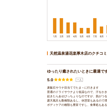
1月
2月
3月
4月
5月
6月
7月
8月
天然温泉湯花楽厚木店のクチコミ
ゆったり癒されたいときに最適で
5.0
一人
麦飯石サウナ目当てでたま～に行きます
普通のドライサウナより低温なので、汗をか
起きたらあせびっちょりなのですが、肌がつ
露天風呂も数種類あるし、休憩室もあるので
ボディケアの種類も豊富ですし、食事処もあ