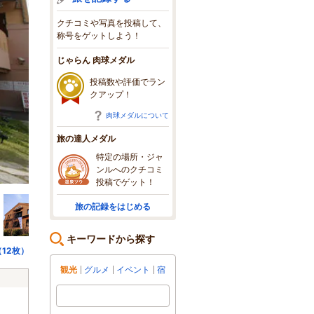
クチコミや写真を投稿して、
称号をゲットしよう！
じゃらん 肉球メダル
投稿数や評価でラン
クアップ！
肉球メダルについて
旅の達人メダル
特定の場所・ジャ
ンルへのクチコミ
投稿でゲット！
旅の記録をはじめる
キーワードから探す
12枚）
観光
グルメ
イベント
宿