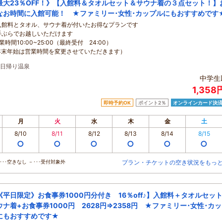
最大23％OFF！》【入館料＆タオルセット＆サウナ着の３点セット！】
なお時間に入館可能！ ★ファミリー･女性･カップルにもおすすめです
入館料とタオル、サウナ着が付いたお得なプランです
手ぶらでお越しいただけます
業時間10:00~25:00（最終受付 24:00）
年末年始は営業時間を変更させていただきます）
日帰り温泉
中学生
1,35
即時予約OK
ポイント2％
オンラインカード決
月
火
水
木
金
土
8/10
8/11
8/12
8/13
8/14
8/15
○
○
○
○
○
○
･･空きなし －･･･受付対象外
プラン・チケットの空き状況をもっ
《平日限定》お食事券1000円分付き 16％off♪】入館料＋タオルセッ
ウナ着+お食事券1000円 2628円⇒2358円 ★ファミリー･女性･カ
にもおすすめです★