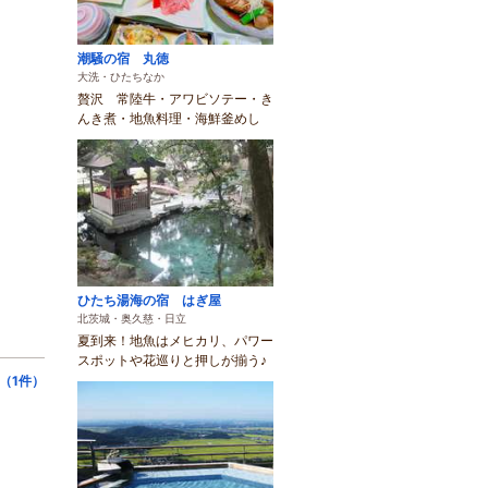
潮騒の宿 丸徳
大洗・ひたちなか
贅沢 常陸牛・アワビソテー・き
んき煮・地魚料理・海鮮釜めし
ひたち湯海の宿 はぎ屋
北茨城・奥久慈・日立
夏到来！地魚はメヒカリ、パワー
スポットや花巡りと押しが揃う♪
（1件）