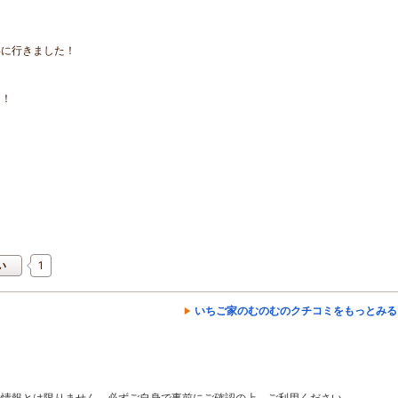
いに行きました！
て
た！
！
1
い
いちご家のむのむのクチコミをもっとみる