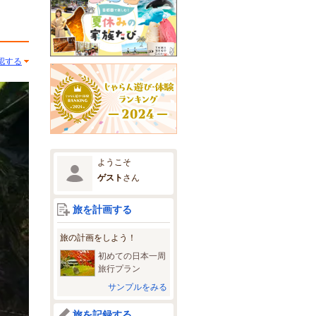
認する
ようこそ
ゲスト
さん
旅を計画する
旅の計画をしよう！
初めての日本一周
旅行プラン
サンプルをみる
旅を記録する