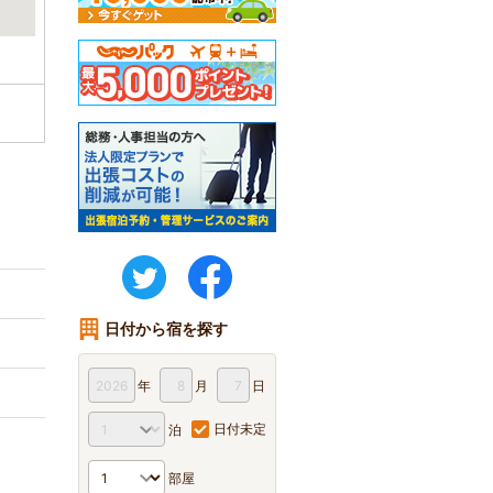
twitter
FaceBook
日付から宿を探す
年
月
日
日付未定
泊
部屋