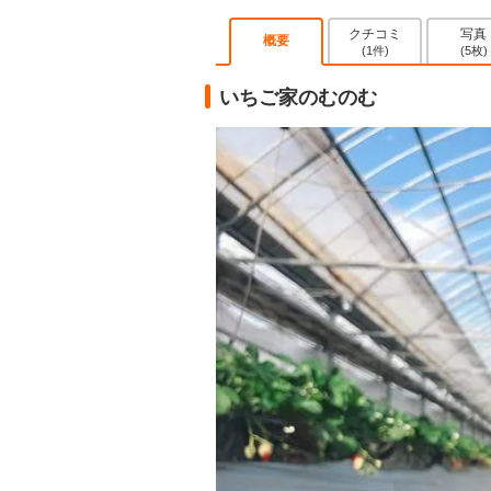
クチコミ
写真
概要
(1件)
(5枚)
いちご家のむのむ