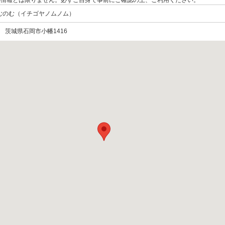
の情報とは限りません。必ずご自身で事前にご確認の上、ご利用ください。
むのむ（イチゴヤノムノム）
55 茨城県石岡市小幡1416