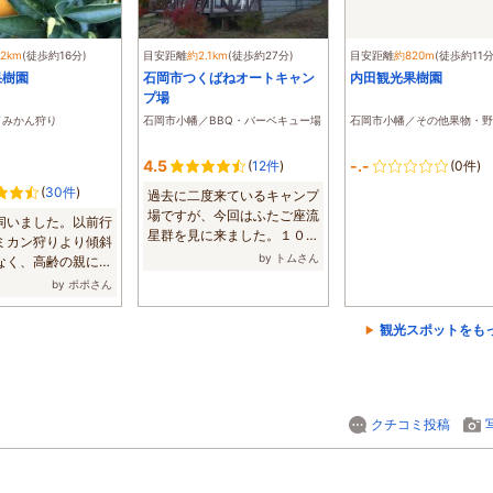
.2km
(徒歩約16分)
目安距離
約2.1km
(徒歩約27分)
目安距離
約820m
(徒歩約11分
果樹園
石岡市つくばねオートキャン
内田観光果樹園
プ場
／みかん狩り
石岡市小幡／BBQ・バーベキュー場
石岡市小幡／その他果物・野
4.5
-.-
(
12件
)
(0件)
(
30件
)
過去に二度来ているキャンプ
場ですが、今回はふたご座流
伺いました。以前行
星群を見に来ました。１０サ
ミカン狩りより傾斜
イトほどに３...
by トムさん
なく、高齢の親にも
...
by ポポさん
観光スポットをも
クチコミ投稿
！