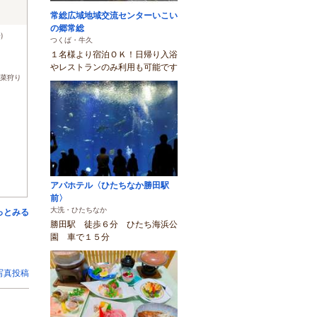
常総広域地域交流センターいこい
の郷常総
)
つくば・牛久
１名様より宿泊ＯＫ！日帰り入浴
やレストランのみ利用も可能です
菜狩り
アパホテル〈ひたちなか勝田駅
前〉
大洗・ひたちなか
っとみる
勝田駅 徒歩６分 ひたち海浜公
園 車で１５分
写真投稿