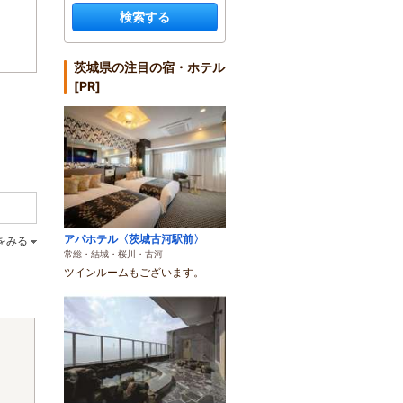
検索する
茨城県の注目の宿・ホテル
[PR]
アパホテル〈茨城古河駅前〉
をみる
常総・結城・桜川・古河
ツインルームもございます。