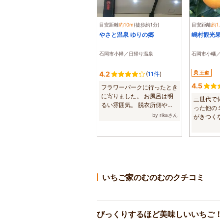
目安距離
約10m
(徒歩約1分)
目安距離
約1
やさと温泉 ゆりの郷
嶋村観光
石岡市小幡／日帰り温泉
石岡市小幡
4.2
王道
(
11件
)
4.5
フラワーパークに行ったとき
に寄りました。 お風呂は明
三世代で
るい雰囲気。 脱衣所側や浴
った他の
槽から洗い場...
by rikaさん
がきつく
安心でした。
いちご家のむのむのクチコミ
びっくりするほど美味しいいちご