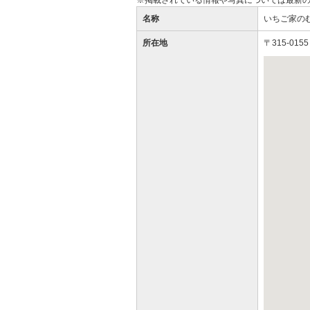
※掲載されている情報や写真については最新
名称
いちご家の
所在地
〒315-01