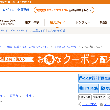
最大級の宿・ホテル予約サイト～
ログイン
会員登録
お得な特典をみる
ゃらんパック
遊び・体験
観光ガイド
レンタカー
航空券
（交通＋宿泊）
メガイド
イベントガイド
お土産ガイド
みんなの旅行記
り
＞
常総・結城・桜川・古河のいちご狩り
＞
石岡市のいちご狩り
＞
いちご家のむのむ
クチコ
河
石岡市
小幡
行った
行
シェアする
メー