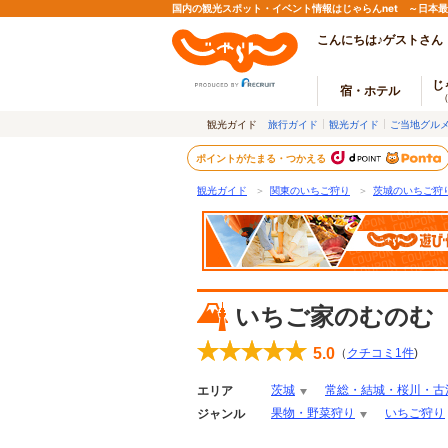
国内の観光スポット・イベント情報はじゃらんnet ～日本
こんにちは♪ゲストさん
じ
宿・ホテル
観光ガイド
旅行ガイド
観光ガイド
ご当地グル
ポイントがたまる・つかえる
観光ガイド
＞
関東のいちご狩り
＞
茨城のいちご狩
いちご家のむのむ
5.0
（
クチコミ
1
件
)
茨城
常総・結城・桜川・古
エリア
果物・野菜狩り
いちご狩り
ジャンル