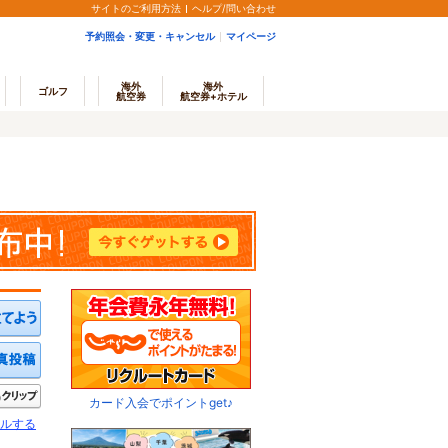
サイトのご利用方法
ヘルプ/問い合わせ
予約照会・変更・キャンセル
マイページ
海外
海外
ゴルフ
航空券
航空券+ホテル
ミを投稿する
写真を投稿する
きたい
クリップ
カード入会でポイントget♪
ルする