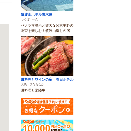
筑波山ホテル青木屋
つくば・牛久
パノラマ温泉と雄大な関東平野の
眺望を楽しむ！筑波山癒しの宿
磯料理とワインの宿 春日ホテル
大洗・ひたちなか
磯料理と常陸牛