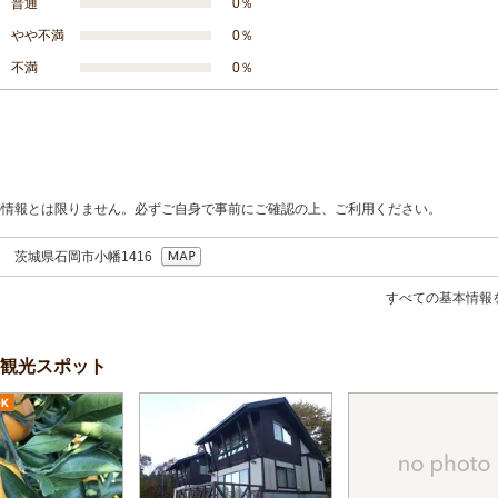
普通
0％
やや不満
0％
不満
0％
の情報とは限りません。必ずご自身で事前にご確認の上、ご利用ください。
55 茨城県石岡市小幡1416
すべての基本情報
観光スポット
K