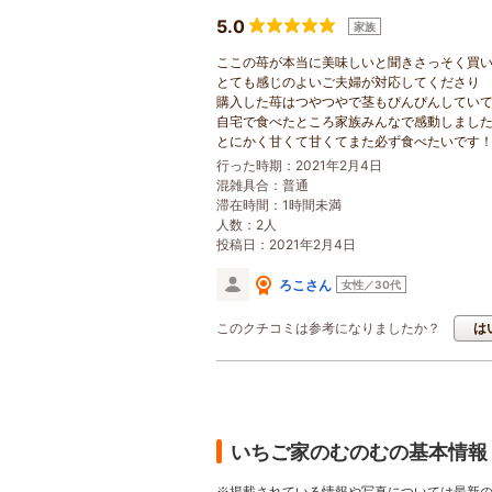
5.0
家族
ここの苺が本当に美味しいと聞きさっそく買
とても感じのよいご夫婦が対応してくださり
購入した苺はつやつやで茎もぴんぴんしてい
自宅で食べたところ家族みんなで感動しまし
とにかく甘くて甘くてまた必ず食べたいです
行った時期：2021年2月4日
混雑具合：普通
滞在時間：1時間未満
人数：2人
投稿日：2021年2月4日
ろこさん
女性／30代
このクチコミは参考になりましたか？
は
いちご家のむのむの基本情報