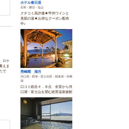
ホテル春日居
石和・勝沼・塩山
クチコミ高評価★甲州ワインと
美肌の湯★お得なクーポン配布
中♪
、ロケ
養えま
たで
秀峰閣 湖月
河口湖・西湖・富士吉田・精進湖・本栖
湖
口コミ総合４．８点 全室から河
口湖・富士山を望む絶景温泉旅館