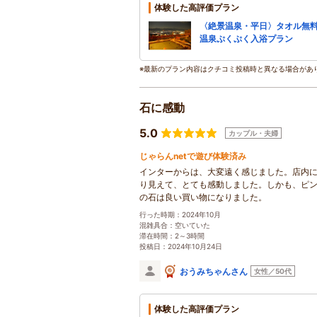
体験した高評価プラン
〈絶景温泉・平日〉タオル無
温泉ぷくぷく入浴プラン
※最新のプラン内容はクチコミ投稿時と異なる場合があ
石に感動
5.0
カップル・夫婦
じゃらんnetで遊び体験済み
インターからは、大変遠く感じました。店内
り見えて、とても感動しました。しかも、ピ
の石は良い買い物になりました。
行った時期：2024年10月
混雑具合：空いていた
滞在時間：2～3時間
投稿日：2024年10月24日
おうみちゃんさん
女性／50代
体験した高評価プラン