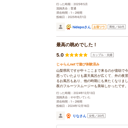
行った時期：2025年5月
混雑具合：普通
滞在時間：1～2時間
投稿日：2025年6月1日
hidepoさん
お宿ツウ
男性／50代
最高の眺めでした！
5.0
カップル・夫婦
じゃらんnetで遊び体験済み
山梨県民ですが中々ここまで来るのが億劫で
思っていたよりも露天風呂が広くて、外の夜
るお風呂もあり、他の時期にも来たくなりま
夜のフルーツスムージーも美味しかったです
行った時期：2024年12月13日
混雑具合：やや空いていた
滞在時間：1～2時間
投稿日：2024年12月16日
りなさん
女性／20代