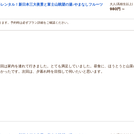
料レンタル！新日本三大夜景と富士山眺望の湯♪やまなしフルーツ
大人(高校生以上)
980円 ～
ります。予約時は必ずプラン詳細をご確認ください。
今回は家内を連れて行きました。とても満足していました。昼食に、ほうとうと山菜
しかったです。次回は、夕暮れ時を目指して伺いたいと思います。