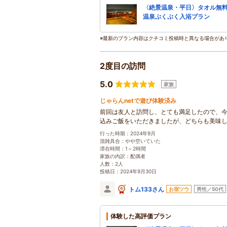
〈絶景温泉・平日〉タオル無
温泉ぷくぷく入浴プラン
※最新のプラン内容はクチコミ投稿時と異なる場合があ
2度目の訪問
5.0
家族
じゃらんnetで遊び体験済み
前回は友人と訪問し、とても満足したので、
込みご飯をいただきましたが、どちらも美味
行った時期：2024年9月
混雑具合：やや空いていた
滞在時間：1～2時間
家族の内訳：配偶者
人数：2人
投稿日：2024年9月30日
トム133さん
お宿ツウ
男性／50代
体験した高評価プラン