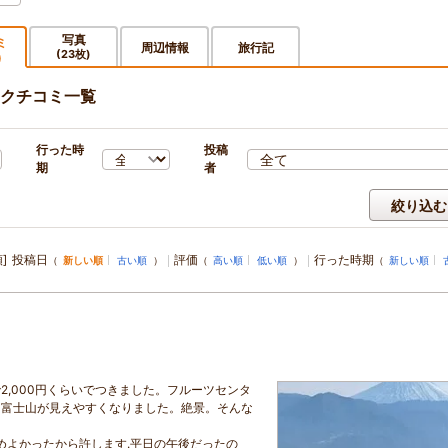
写真
ミ
周辺情報
旅行記
(23枚)
)
クチコミ一覧
行った時
投稿
期
者
絞り込む
]
投稿日
評価
行った時期
（
新しい順
古い順
）
（
高い順
低い順
）
（
新しい順
,000円くらいでつきました。フルーツセンタ
に富士山が見えやすくなりました。絶景。そんな
めよかったから許します.平日の午後だったの