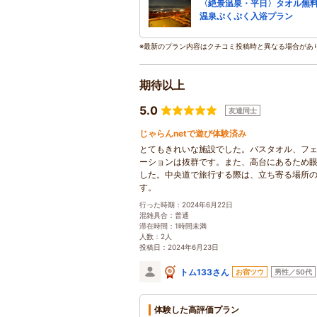
〈絶景温泉・平日〉タオル無
温泉ぷくぷく入浴プラン
※最新のプラン内容はクチコミ投稿時と異なる場合があ
期待以上
5.0
友達同士
じゃらんnetで遊び体験済み
とてもきれいな施設でした。バスタオル、フ
ーションは抜群です。また、高台にあるため
した。中央道で旅行する際は、立ち寄る場所
す。
行った時期：2024年6月22日
混雑具合：普通
滞在時間：1時間未満
人数：2人
投稿日：2024年6月23日
トム133さん
お宿ツウ
男性／50代
体験した高評価プラン