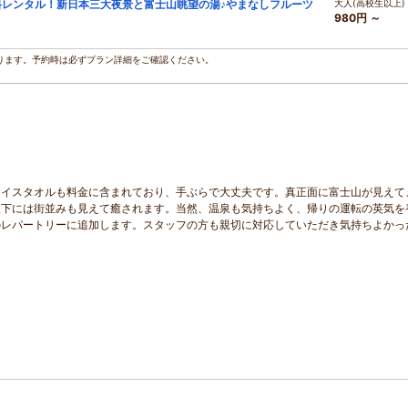
料レンタル！新日本三大夜景と富士山眺望の湯♪やまなしフルーツ
大人(高校生以上)
980円 ～
ります。予約時は必ずプラン詳細をご確認ください。
ェイスタオルも料金に含まれており、手ぶらで大丈夫です。真正面に富士山が見えて
眼下には街並みも見えて癒されます。当然、温泉も気持ちよく、帰りの運転の英気を
のレパートリーに追加します。スタッフの方も親切に対応していただき気持ちよかっ