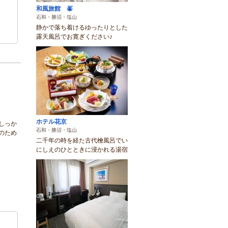
和風旅館 峯
石和・勝沼・塩山
静かで落ち着けるゆったりとした
露天風呂でお寛ぎください♪
ホテル花京
しっか
石和・勝沼・塩山
のため
二千年の時を経た古代檜風呂でい
にしえのひとときに浸かれる湯宿