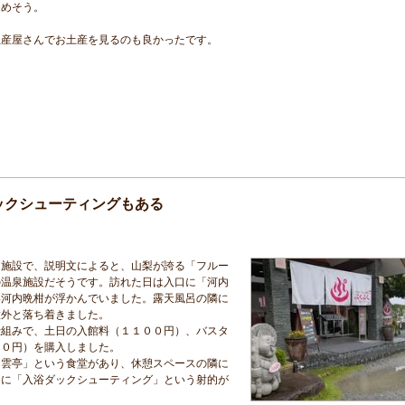
しめそう。
土産屋さんでお土産を見るのも良かったです。
ックシューティングもある
る施設で、説明文によると、山梨が誇る「フルー
の温泉施設だそうです。訪れた日は入口に「河内
い河内晩柑が浮かんでいました。露天風呂の隣に
意外と落ち着きました。
仕組みで、土日の入館料（１１００円）、バスタ
００円）を購入しました。
「雲亭」という食堂があり、休憩スペースの隣に
らに「入浴ダックシューティング」という射的が