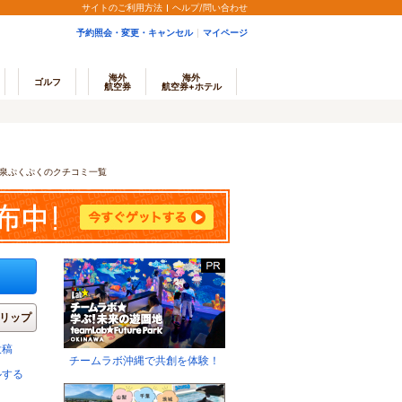
サイトのご利用方法
ヘルプ/問い合わせ
予約照会・変更・キャンセル
マイページ
海外
海外
ゴルフ
航空券
航空券+ホテル
泉ぷくぷくのクチコミ一覧
リップ
投稿
チームラボ沖縄で共創を体験！
ルする