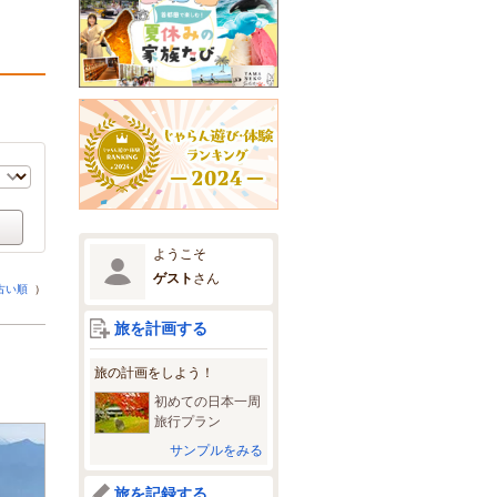
ようこそ
ゲスト
さん
古い順
）
旅を計画する
旅の計画をしよう！
初めての日本一周
旅行プラン
サンプルをみる
旅を記録する