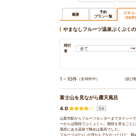
予約
クチコ
概要
プラン一覧
(56件
やまなしフルーツ温泉ぷくぷくの
同行
者
1 - 10件
（全56件中）
[並び順
富士山を見ながら露天風呂
4.0
家族
山梨市駅からフルーツセンターまでタクシーで2
ーからほ階段でぷくぷくへ。階段を登るごと
場所にある温泉で眺めは最高でした。
フルーツは1つしか浮かんでなかったけど、眺