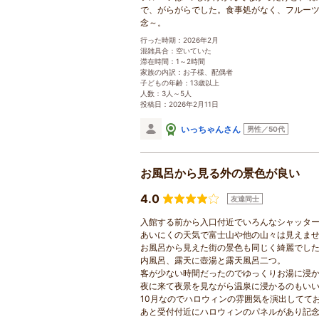
で、がらがらでした。食事処がなく、フルー
念～。
行った時期：2026年2月
混雑具合：空いていた
滞在時間：1～2時間
家族の内訳：お子様、配偶者
子どもの年齢：13歳以上
人数：3人～5人
投稿日：2026年2月11日
いっちゃんさん
男性／50代
お風呂から見る外の景色が良い
4.0
友達同士
入館する前から入口付近でいろんなシャッタ
あいにくの天気で富士山や他の山々は見えま
お風呂から見えた街の景色も同じく綺麗でし
内風呂、露天に壺湯と露天風呂二つ。
客が少ない時間だったのでゆっくりお湯に浸
夜に来て夜景を見ながら温泉に浸かるのもい
10月なのでハロウィンの雰囲気を演出してて
あと受付付近にハロウィンのパネルがあり記