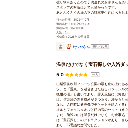
被り物もあったので子供連れのお客さんも楽
スタッフの対応はとても良かったです。
あとぷくぷくの湯の下の駐車場付近にあるお
行った時期：2025年10月
混雑具合：やや空いていた
滞在時間：1時間未満
人数：2人
投稿日：2025年10月15日
たつやさん
男性／50代
温泉だけでなく宝石探しや入浴ダ
5.0
一人
山梨県笛吹川フルーツ公園の最も丘の上にあ
ツ」と「温泉」を融合させた新しいジャンル
晩柑の湯」と書いてあり、露天風呂には黄色
は、信楽焼の陶器風呂が３つあり、浸かると
なお、入館時に券売機でチケットを購入する
オルとフェイスタオルと館内着のセット（６
また、施設内には温泉だけでなく、お食事処
は「宝石探し」のアトラクションがあり、さ
あり、不思議な空間でした。