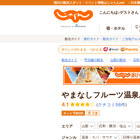
国内の観光スポット・イベント情報はじゃらんnet ～日本
こんにちは♪ゲストさん
じ
宿・ホテル
観光ガイド
旅行ガイド
観光ガイド
ご当地グル
ポイントがたまる・つかえる
観光ガイド
＞
甲信越の観光
＞
山梨の観光
＞
石和
やまなしフルーツ温泉
4.1
(
クチコミ56件
)
ネット予約OK
王道
エリア
山梨
石和・勝沼・塩山
山
ジャンル
温泉・スパ・サウナ
日帰り温泉