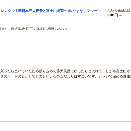
料レンタル！新日本三大夜景と富士山眺望の湯♪やまなしフルーツ
大人(高校生以上)
980円 ～
ります。予約時は必ずプラン詳細をご確認ください。
に入ったら空いていたため独り占めで露天風呂にゆったりと入れて、しかも富士山が
ンクのハートの石がとても美しい。石のこだわりはすごいです。レンジで温める健康