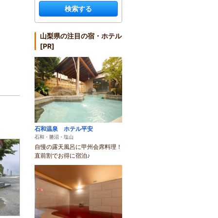
検索する
山梨県の注目の宿・ホテル
[PR]
石和温泉 ホテル平安
石和・勝沼・塩山
自慢の露天風呂に甲州会席料理！
直前割でお得に宿泊♪