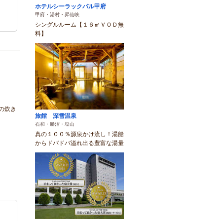
ホテルシーラックパル甲府
甲府・湯村・昇仙峡
シングルルーム【１６㎡ＶＯＤ無
料】
の炊き
旅館 深雪温泉
石和・勝沼・塩山
真の１００％源泉かけ流し！湯船
からドバドバ溢れ出る豊富な湯量