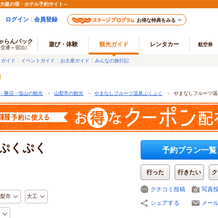
最大級の宿・ホテル予約サイト～
ログイン
会員登録
お得な特典をみる
ゃらんパック
遊び・体験
観光ガイド
レンタカー
航空券
（交通＋宿泊）
メガイド
イベントガイド
お土産ガイド
みんなの旅行記
・勝沼・塩山の観光
＞
山梨市の観光
＞
やまなしフルーツ温泉ぷくぷく
＞
やまなしフルーツ温
ぷくぷく
予約プラン一覧
行った
行きたい
ク
クチコミ投稿
写真
梨市
大工
シェアする
メー