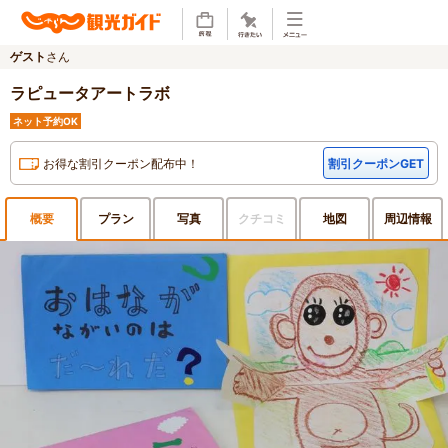
ゲスト
さん
ラピュータアートラボ
ネット予約OK
お得な割引クーポン配布中！
割引クーポンGET
概要
プラン
写真
クチ
コミ
地図
周辺
情報