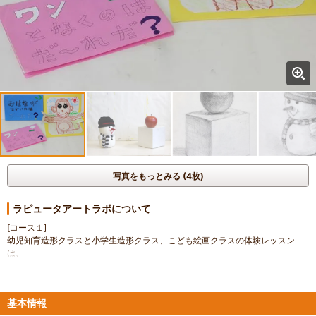
写真をもっとみる (4枚)
ラピュータアートラボについて
[コース１]
幼児知育造形クラスと小学生造形クラス、こども絵画クラスの体験レッスン
は、
ポップアップカードを作ってもらいます。(約1時間)
目的としては、はさみやのりなどの道具をどの程度使えるのかということと、
絵のイメージをどのくらい表現できるのかを見させていただきます。
基本情報
※体験レッスンから1ヶ月以内に教室に入会していただいた場合、体験レッスン