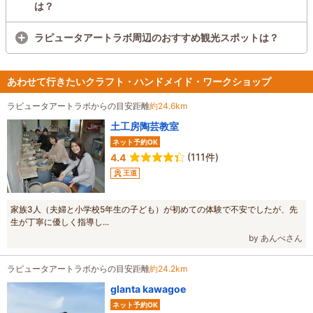
は？
ラピュータアートラボ周辺のおすすめ観光スポットは？
あわせて行きたいクラフト・ハンドメイド・ワークショップ
ラピュータアートラボからの目安距離
約24.6km
土工房陶芸教室
ネット予約OK
(111件)
4.4
王道
家族3人（夫婦と小学校5年生の子ども）が初めての体験で不安でしたが、先
生が丁寧に優しく指導し...
by あんべさん
ラピュータアートラボからの目安距離
約24.2km
glanta kawagoe
ネット予約OK