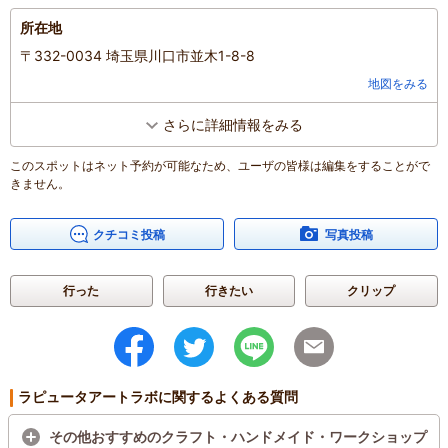
費用を
キャッシュバックさせていただきます。
所在地
[コース2]
〒332-0034 埼玉県川口市並木1-8-8
大人絵画クラスの体験レッスンは、鉛筆デッサンをせいさくしてもらいます。
地図をみる
（約1時間半）
モチーフはゆきだるまのぬいぐるみか、りんごと正立方体どちらかを選択でき
さらに詳細情報をみる
ます。
陰影で絵を描く基本をデモンストレーション（10分程度）しながら説明して、
そのあと描いていただきます。
このスポットはネット予約が可能なため、ユーザの皆様は編集をすることがで
※体験レッスンから1ヶ月以内に教室に入会していただいた場合、体験レッスン
きません。
費用を
キャッシュバックさせていただきます。
クチコミ投稿
写真投稿
行った
行きたい
クリップ
ラピュータアートラボに関するよくある質問
その他おすすめのクラフト・ハンドメイド・ワークショップ