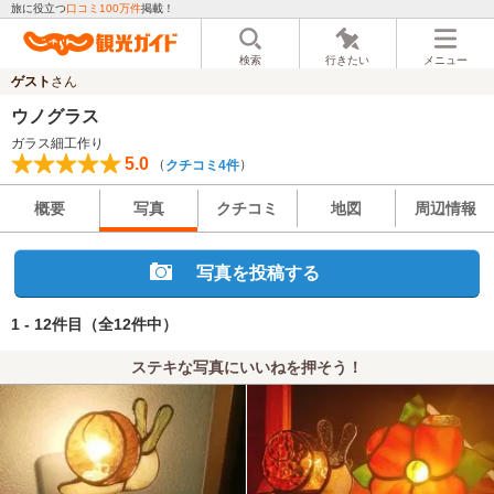
旅に役立つ
口コミ100万件
掲載！
検索
行きたい
メニュー
ゲスト
さん
ウノグラス
ガラス細工作り
5.0
（
）
クチコミ4件
概要
写真
クチコミ
地図
周辺情報
写真を投稿する
1 - 12件目
（全12件中）
ステキな写真にいいねを押そう！