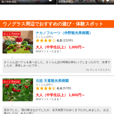
遊び体験施設
遊び体験施設
ウノグラス周辺でおすすめの遊び・体験スポット
ナカノフルーツ（仲野観光果樹園）
ネット予約OK
さくらんぼ狩り
4.0
(152件)
大人（中学生以上） 1,000円～
20ポイント～たまる！
さくらんぼパフェを食べました。さくらんぼの時期が終わってしまったので、冷凍で
したが、美味しかったです...
by そしゅうさんさん
元祖 天童観光果樹園
ネット予約OK
さくらんぼ狩り
4.4
(57件)
大人（中学生以上） 1,800円～
36ポイント～たまる！
充分でした。 雨の降るなかでしたが、全天候型で心ゆくまでたのしめました。 お土
産のしなが、あまり安く...