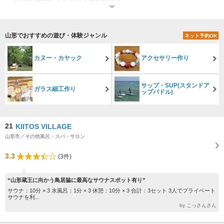
営業時間：10:00-18:00 休業日：日曜日・祝日 (※事前予約にて営業可能)
山形でおすすめの遊び・体験ジャンル
ネット予約OK
カヌー・カヤック
アクセサリー作り
サップ・SUP(スタンドア
ガラス細工作り
ップパドル)
21
KIITOS VILLAGE
山形市／その他風呂・スパ・サロン
3.3
(3件)
“山形蔵王に向かう鳥居脇に最高なサウナスポット有り”
サウナ：10分 × 3 水風呂：1分 × 3 休憩：10分 × 3 合計：3セット 3人でプライベート
サウナを利...
by こっさんさん