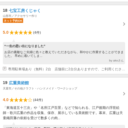
18
七宝工房くじゃく
山形市／アクセサリー作り
ネット予約OK
5.0
(4件)
“一生の思い出になりました”
お店の素敵なご夫婦に色々と教えていただきながら、和やかに作業することができま
した。 早めに着いてしま...
by akoさん
専用駐車場あり（無料）2台 店舗前に2台分ありますので、ご利用ください。
19
広重美術館
天童市／その他クラフト・ハンドメイド・ワークショップ
4.0
(44件)
「東海道五十三次」や「名所江戸百景」などで知られる、江戸後期の浮世絵
師・歌川広重の作品を収集、保存、展示している美術館です。幕末、広重は天
童織田藩の依頼を受けて数多くの肉...