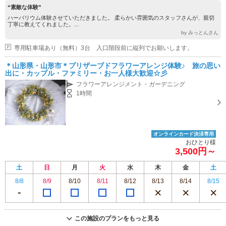
“素敵な体験”
ハーバリウム体験させていただきました。 柔らかい雰囲気のスタッフさんが、親切
丁寧に教えてくれました。...
by みっとんさん
専用駐車場あり（無料）3台 入口階段前に縦列でお願いします。
＊山形県・山形市＊プリザーブドフラワーアレンジ体験♪ 旅の思い
出に・カップル・ファミリー・お一人様大歓迎☆彡
フラワーアレンジメント・ガーデニング
1時間
オンラインカード決済専用
おひとり様
3,500円～
土
日
月
火
水
木
金
土
8/8
8/9
8/10
8/11
8/12
8/13
8/14
8/15
この施設のプランをもっと見る