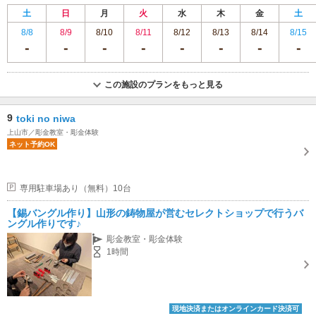
土
日
月
火
水
木
金
土
8/8
8/9
8/10
8/11
8/12
8/13
8/14
8/15
この施設のプランをもっと見る
9
toki no niwa
上山市／彫金教室・彫金体験
ネット予約OK
専用駐車場あり（無料）10台
【錫バングル作り】山形の鋳物屋が営むセレクトショップで行うバ
ングル作りです♪
彫金教室・彫金体験
1時間
現地決済またはオンラインカード決済可