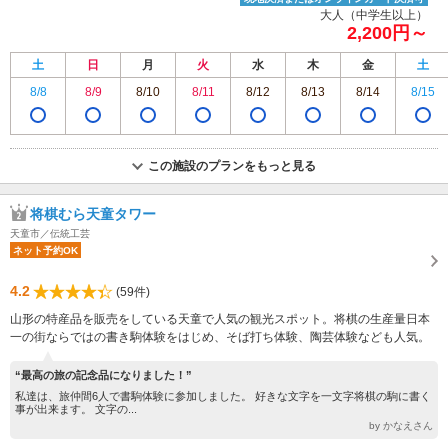
大人（中学生以上）
2,200円～
土
日
月
火
水
木
金
土
8/8
8/9
8/10
8/11
8/12
8/13
8/14
8/15
この施設のプランをもっと見る
将棋むら天童タワー
天童市／伝統工芸
ネット予約OK
4.2
(59件)
山形の特産品を販売をしている天童で人気の観光スポット。将棋の生産量日本
一の街ならではの書き駒体験をはじめ、そば打ち体験、陶芸体験なども人気。
“最高の旅の記念品になりました！”
私達は、旅仲間6人で書駒体験に参加しました。 好きな文字を一文字将棋の駒に書く
事が出来ます。 文字の...
by かなえさん