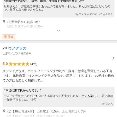
“絵師だけではなく、版元、彫師、摺り師まで勉強出来ました”
旦那さんが、浮世絵に興味があったので立ち寄りました。初めは私達だけだったの
で、部屋も真っ暗で人が入る...
by てんてんのおとっつぁんさん
(1)天童駅から徒歩10分
(2)山形北ICから車で15分
開館：10:00～17:00 休館日：火 ※展示替えのため臨時休館有り
専用駐車場あり（無料）20台
王道
20
ウノグラス
山形市／ガラス細工作り
5.0
(4件)
ステンドグラス、ガラスフュージングの制作・販売・教室を運営している工房
です。 体験教室ではステンドグラス作品をご用意しております。 お子様や初め
ての方にも楽しく制作して...
“本当に来て良かったです。”
一人での予約だったのでお店に入る前は少し不安でしたが、とても楽しく、思い出の
一品を作れました。 他の...
by 谷さん
(1)【JR山形線+車】 山形駅より15分、北山形駅より7分
(2)【JR仙山線+車】 羽前千歳駅より8分