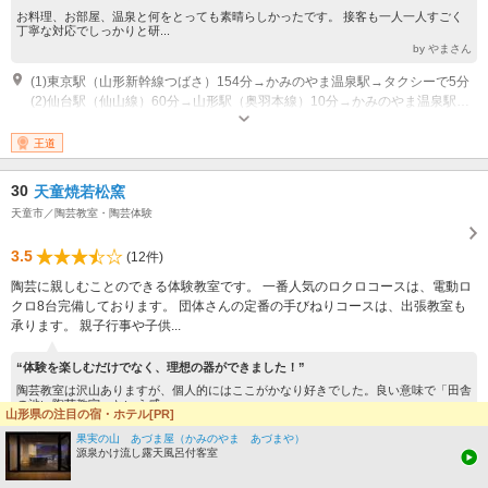
お料理、お部屋、温泉と何をとっても素晴らしかったです。 接客も一人一人すごく
丁寧な対応でしっかりと研...
by やまさん
(1)東京駅（山形新幹線つばさ）154分→かみのやま温泉駅→タクシーで5分
(2)仙台駅（仙山線）60分→山形駅（奥羽本線）10分→かみのやま温泉駅→タクシーで5分
営業時間：らくやき体験 16:00～21:00、売店 7:00～22:00
王道
30
天童焼若松窯
天童市／陶芸教室・陶芸体験
3.5
(12件)
陶芸に親しむことのできる体験教室です。 一番人気のロクロコースは、電動ロ
クロ8台完備しております。 団体さんの定番の手びねりコースは、出張教室も
承ります。 親子行事や子供...
“体験を楽しむだけでなく、理想の器ができました！”
陶芸教室は沢山ありますが、個人的にはここがかなり好きでした。良い意味で「田舎
の渋い陶芸教室」という感...
山形県の注目の宿・ホテル[PR]
by みささん
果実の山 あづま屋（かみのやま あづまや）
源泉かけ流し露天風呂付客室
(1)山形北ICから15分
営業時間：9:00～16:00(受付)