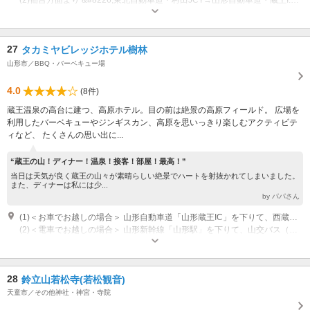
営業時間：10:00～16:00 休業日：不定休
27
タカミヤビレッジホテル樹林
山形市／BBQ・バーベキュー場
4.0
(8件)
蔵王温泉の高台に建つ、高原ホテル。目の前は絶景の高原フィールド。 広場を
利用したバーベキューやジンギスカン、高原を思いっきり楽しむアクティビテ
ィなど、 たくさんの思い出に...
“蔵王の山！ディナー！温泉！接客！部屋！最高！”
当日は天気が良く蔵王の山々が素晴らしい絶景でハートを射抜かれてしまいました。
また、ディナーは私には少...
by パパさん
(1)＜お車でお越しの場合＞ 山形自動車道「山形蔵王IC」を下りて、西蔵王高原ライン（有料）を経由し蔵王温泉へ
(2)＜電車でお越しの場合＞ 山形新幹線「山形駅」を下りて、山交バス（有料）で蔵王温泉バスターミナルへ 宿泊者のみ、到着後、ホテルにご連絡で送迎をしております。
オープン：11:00 クローズ：17:00
28
鈴立山若松寺(若松観音)
天童市／その他神社・神宮・寺院