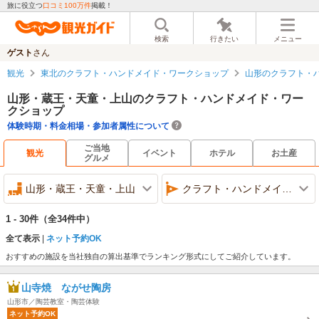
旅に役立つ
口コミ100万件
掲載！
検索
行きたい
メニュー
ゲスト
さん
観光
東北のクラフト・ハンドメイド・ワークショップ
山形のクラフト・
山形・蔵王・天童・上山のクラフト・ハンドメイド・ワー
クショップ
体験時期・料金相場・参加者属性について
ご当地
観光
イベント
ホテル
お土産
グルメ
山形・蔵王・天童・上山
クラフト・ハンドメイド・ワークショップ
1 - 30件
（全34件中）
全て表示
ネット予約OK
おすすめの施設を当社独自の算出基準でランキング形式にしてご紹介しています。
山寺焼 ながせ陶房
山形市／陶芸教室・陶芸体験
ネット予約OK