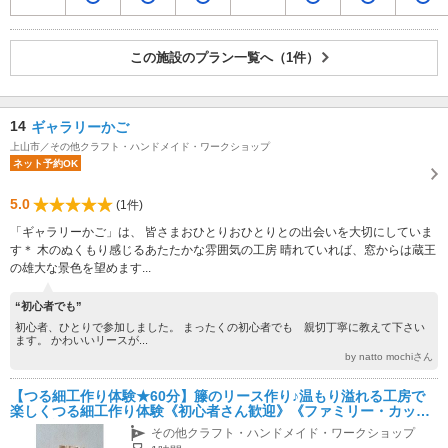
この施設のプラン一覧へ（1件）
14
ギャラリーかご
上山市／その他クラフト・ハンドメイド・ワークショップ
ネット予約OK
5.0
(1件)
「ギャラリーかご」は、 皆さまおひとりおひとりとの出会いを大切にしていま
す＊ 木のぬくもり感じるあたたかな雰囲気の工房 晴れていれば、窓からは蔵王
の雄大な景色を望めます...
“初心者でも”
初心者、ひとりで参加しました。 まったくの初心者でも 親切丁寧に教えて下さい
ます。 かわいいリースが...
by natto mochiさん
【つる細工作り体験★60分】籐のリース作り♪温もり溢れる工房で
楽しくつる細工作り体験《初心者さん歓迎》《ファミリー・カップ
ルに好評♪》
その他クラフト・ハンドメイド・ワークショップ