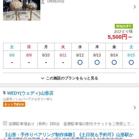
1時間30分
現地決済可
おひとり様
5,500円～
土
日
月
火
水
木
金
土
8/8
8/9
8/10
8/11
8/12
8/13
8/14
8/15
この施設のプランをもっと見る
5
WEDY(ウェディ)山形店
山形市／シルバーアクセサリー作り
ネット予約OK
近隣駐車場あり（有料）280台 提携駐車場の割引チケットをご用意しております。
【山形・手作りペアリング制作体験】《土日祝も予約可》山形駅か