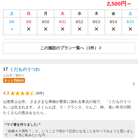
2,500円～
土
日
月
火
水
木
金
土
8/8
8/9
8/10
8/11
8/12
8/13
8/14
8/15
この施設のプラン一覧へ（1件）
17
くだものうつわ
上山市／箸作り
ネット予約OK
4.3
(9件)
山形県上山市。 さまざまな果物が豊富に採れる東北の地で、 「くだものうつ
わ」は生まれます。 さくらんぼ、ラ・フランス、りんご、柿。 長い年月の間、
たくさんの恵みをもたら...
“マイ箸を作りました♪”
「結婚４０周年！」と、いうことで何か？記念になることをやってみようと思いまし
て・・本当に私みたいな不...