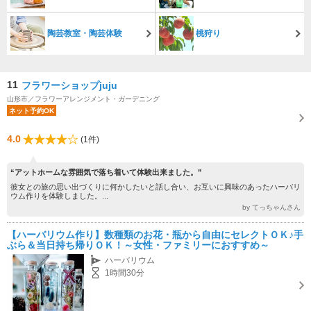
陶芸教室・陶芸体験
桃狩り
11
フラワーショップjuju
山形市／フラワーアレンジメント・ガーデニング
ネット予約OK
4.0
(1件)
“アットホームな雰囲気で落ち着いて体験出来ました。”
彼女との旅の思い出づくりに何かしたいと話し合い、お互いに興味のあったハーバリ
ウム作りを体験しました。...
by てっちゃんさん
【ハーバリウム作り】数種類のお花・瓶から自由にセレクトＯＫ♪手
ぶら＆当日持ち帰りＯＫ！～女性・ファミリーにおすすめ～
ハーバリウム
1時間30分