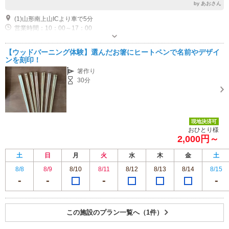
by あおさん
(1)山形南上山ICより車で5分
営業時間：10：00～17：00
専用駐車場あり（無料）4台
【ウッドバーニング体験】選んだお箸にヒートペンで名前やデザイ
ンを刻印！
箸作り
30分
現地決済可
おひとり様
2,000円～
土
日
月
火
水
木
金
土
8/8
8/9
8/10
8/11
8/12
8/13
8/14
8/15
この施設のプラン一覧へ（1件）