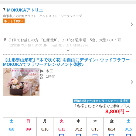
7
MOKUKAアトリエ
山形市／その他クラフト・ハンドメイド・ワークショップ
ネット予約OK
(1)車でお越しの方 「山形北IC」より8分 駐車場：5台、大型バス：可
(2)電車でお越しの方 JR「楯山駅」より徒歩27分
オープン：10:00 クローズ：16:00 休業日：不定休
専用駐車場あり（無料）5台
【山形県山形市】“木で咲く花”を自由にデザイン♪ ウッドフラワー
MOKUKAでフラワーアレンジメント体験♪
木工
1時間
現地決済またはオンラインカード決済可
1名様または２名様でご参加／1人
8,800円～
土
日
月
火
水
木
金
土
8/8
8/9
8/10
8/11
8/12
8/13
8/14
8/15