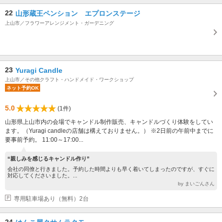
22
山形蔵王ペンション エプロンステージ
上山市／フラワーアレンジメント・ガーデニング
23
Yuragi Candle
上山市／その他クラフト・ハンドメイド・ワークショップ
ネット予約OK
5.0
(1件)
山形県上山市内の会場でキャンドル制作販売、キャンドルづくり体験をしてい
ます。（Yuragi candleの店舗は構えておりません。） ※2日前の午前中までに
要事前予約。 11:00～17:00...
“親しみを感じるキャンドル作り”
会社の同僚と行きました。予約した時間よりも早く着いてしまったのですが、すぐに
対応してくださいました。...
by まいごんさん
専用駐車場あり（無料）2台