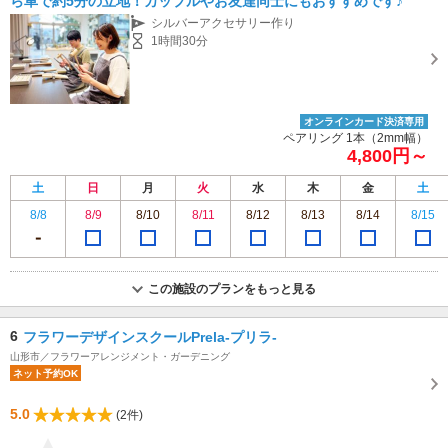
ら車で約5分の立地！カップルやお友達同士にもおすすめです♪
シルバーアクセサリー作り
1時間30分
オンラインカード決済専用
ペアリング 1本（2mm幅）
4,800円～
土
日
月
火
水
木
金
土
8/8
8/9
8/10
8/11
8/12
8/13
8/14
8/15
この施設のプランをもっと見る
6
フラワーデザインスクールPrela-プリラ-
山形市／フラワーアレンジメント・ガーデニング
ネット予約OK
5.0
(2件)