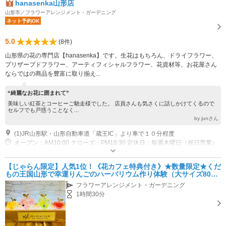
hanasenka山形店
山形市／フラワーアレンジメント・ガーデニング
ネット予約OK
5.0
(8件)
山形県の花の専門店【hanasenka】です。生花はもちろん、ドライフラワー、
プリザーブドフラワー、アーティフィシャルフラワー、花資材等、お花屋さん
ならではの商品を豊富に取り揃え...
“綺麗なお花に囲まれて”
美味しい紅茶とコーヒーご馳走様でした。 店員さんも気さくに話しかけてくるので
セルフでも戸惑うことなく...
by junさん
(1)JR山形駅・山形自動車道「蔵王IC」より車で１０分程度
オープン：AM10:00 クローズ：PM18:30 定休日：毎週木曜日（祝日営業）
専用駐車場あり（無料）40台
【じゃらん限定】人気1位！《花カフェ特典付き》★数量限定★くだ
もの王国山形で幸運りんごのハーバリウム作り体験（大サイズ80×6
6mm）★店内カフェで好きなコーヒー・お茶を楽しみながら作れま
フラワーアレンジメント・ガーデニング
す♪
1時間30分