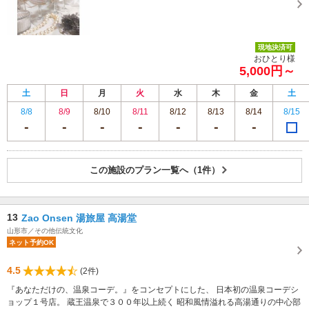
現地決済可
おひとり様
5,000円～
土
日
月
火
水
木
金
土
8/8
8/9
8/10
8/11
8/12
8/13
8/14
8/15
この施設のプラン一覧へ（1件）
13
Zao Onsen 湯旅屋 高湯堂
山形市／その他伝統文化
ネット予約OK
4.5
(2件)
『あなただけの、温泉コーデ。』をコンセプトにした、 日本初の温泉コーデシ
ョップ１号店。 蔵王温泉で３００年以上続く 昭和風情溢れる高湯通りの中心部