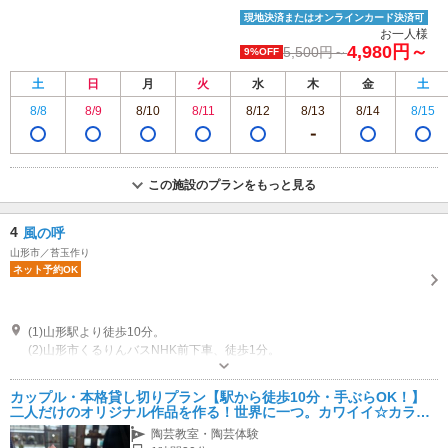
現地決済またはオンラインカード決済可
お一人様
4,980円～
5,500円～
9%OFF
土
日
月
火
水
木
金
土
8/8
8/9
8/10
8/11
8/12
8/13
8/14
8/15
この施設のプランをもっと見る
4
風の呼
山形市／苔玉作り
ネット予約OK
(1)山形駅より徒歩10分。
(2)山形市くるりんバスNHK前下車、徒歩1分。
営業時間：11：00～1７：00 詳しくはinstagramを確認願います。
駐車場なし 香澄町ダイヤパーキングへお停めの方、3000円ご利用で一時間無料券発行
カップル・本格貸し切りプラン【駅から徒歩10分・手ぶらOK！】
二人だけのオリジナル作品を作る！世界に一つ。カワイイ☆カラフ
ル仏頭絵付け体験（カップルに大人気！）
陶芸教室・陶芸体験