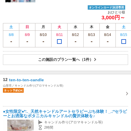
オンラインカード決済専用
おひとり様
3,000円～
土
日
月
火
水
木
金
土
8/8
8/9
8/10
8/11
8/12
8/13
8/14
8/15
この施設のプラン一覧へ（1件）
12
ten-to-ten-candle
山形市／キャンドル作り(アロマキャンドル等)
ネット予約OK
●女性限定●*:._天然キャンドルアートセラピーぷち体験！_.:*セラピ
ーとお洒落なボタニカルキャンドルの贅沢体験を♪
キャンドル作り(アロマキャンドル等)
2時間