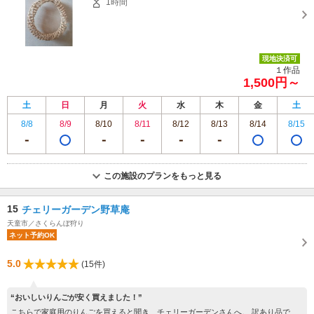
1時間
現地決済可
１作品
1,500円～
土
日
月
火
水
木
金
土
8/8
8/9
8/10
8/11
8/12
8/13
8/14
8/15
この施設のプランをもっと見る
15
チェリーガーデン野草庵
天童市／さくらんぼ狩り
ネット予約OK
5.0
(15件)
“おいしいりんごが安く買えました！”
こちらで家庭用のりんごを買えると聞き、チェリーガーデンさんへ。 訳あり品で、