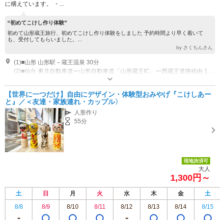
に構えています。 ・...
“初めてこけし作り体験”
初めて山形蔵王旅行、初めてこけし作り体験をしました 予約時間より早く着いて
も、受付してもらいました。...
by さくちんさん
(1)■山形 山形駅－蔵王温泉 30分
(2)■仙台 東北自動車道ー山形自動車道「山形蔵王IC」ー西蔵王道路経由 1時間30分
営業時間：4月-11月 9:30-12:00 / 13:00-17:30 営業期間：12月-3月 9:30-
12:00 / 14:00-19:00 定休日：火・水（1-3月は無休） 営業：ゴールデンウィ
【世界に一つだけ】自由にデザイン・体験型おみやげ『こけしあー
ーク・お盆・年末年始の営業日はInstagramまたはホームページでご確認く
駐車場なし 近隣の公共駐車場をご利用ください 1.蔵王体育館前駐車場 2.蔵王温泉バスターミナル付近 T字路の駐車場（グリーンシーズンのみ）
と』／＜友達・家族連れ・カップル〉
ださい。
人形作り
55分
現地決済可
大人
1,300円～
土
日
月
火
水
木
金
土
8/8
8/9
8/10
8/11
8/12
8/13
8/14
8/15