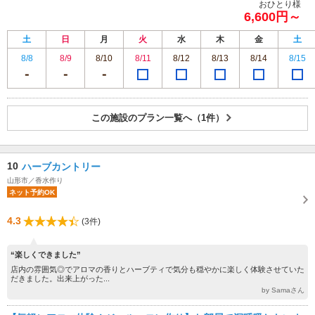
おひとり様
6,600円～
土
日
月
火
水
木
金
土
8/8
8/9
8/10
8/11
8/12
8/13
8/14
8/15
この施設のプラン一覧へ（1件）
10
ハーブカントリー
山形市／香水作り
ネット予約OK
4.3
(3件)
“楽しくできました”
店内の雰囲気◎でアロマの香りとハーブティで気分も穏やかに楽しく体験させていた
だきました。出来上がった...
by Samaさん