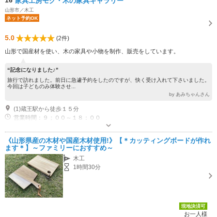
家具工房モク・木の家具ギャラリー
山形市／木工
ネット予約OK
5.0
(2件)
山形で国産材を使い、木の家具や小物を制作、販売をしています。
“記念になりました♪”
旅行で訪れました。前日に急遽予約をしたのですが、快く受け入れて下さいました。
今回は子どものみ体験させ...
by あみちゃんさん
(1)蔵王駅から徒歩１５分
営業時間：９；００～１８：００
専用駐車場あり（無料）5台
《山形県産の木材や国産木材使用!》【＊カッティングボードが作れ
ます＊】～ファミリーにおすすめ～
木工
1時間30分
現地決済可
お一人様