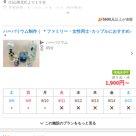
(1)山形北ICより１５分
営業時間：８：００～１８：００（年中無休）
5600人
以上が体験
ハーバリウム制作｜ ＊ファミリー・女性同士･カップルにおすすめ♪
＊
ハーバリウム
45分
現地決済可
ボトル・小
1,900円～
土
日
月
火
水
木
金
土
8/8
8/9
8/10
8/11
8/12
8/13
8/14
8/15
この施設のプランをもっと見る