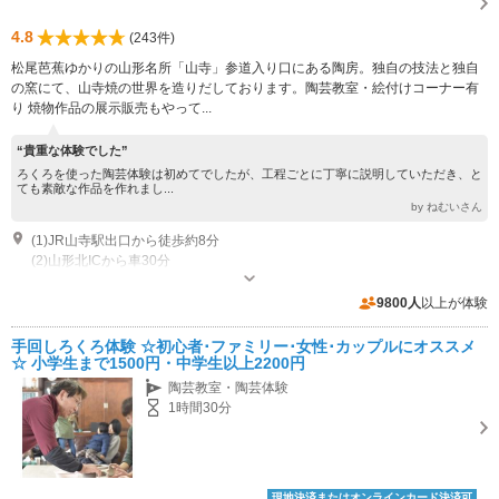
4.8
(243件)
松尾芭蕉ゆかりの山形名所「山寺」参道入り口にある陶房。独自の技法と独自
の窯にて、山寺焼の世界を造りだしております。陶芸教室・絵付けコーナー有
り 焼物作品の展示販売もやって...
“貴重な体験でした”
ろくろを使った陶芸体験は初めてでしたが、工程ごとに丁寧に説明していただき、と
ても素敵な作品を作れまし...
by ねむいさん
(1)JR山寺駅出口から徒歩約8分
(2)山形北ICから車30分
営業時間：10時～15時 休業日：4月～11月無休 その他：12月～3月冬季間
10：30～14：30まで
9800人
以上が体験
専用駐車場あり（無料）2台
手回しろくろ体験 ☆初心者･ファミリー･女性･カップルにオススメ
☆ 小学生まで1500円・中学生以上2200円
陶芸教室・陶芸体験
1時間30分
現地決済またはオンラインカード決済可