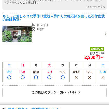
ギフト用のりんごと味は同...
by yamazakiさん
ちょっとおしゃれな手作り盆栽★手作りの軽石鉢を使った石付盆栽
の体験教室♪
苔玉作り
1時間
現地決済可
おひとり様
2,300円～
土
日
月
火
水
木
金
土
8/8
8/9
8/10
8/11
8/12
8/13
8/14
8/15
この施設のプラン一覧へ（1件）
16