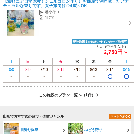
【気軽にアロマ体験！ジェルコロン作り】お部屋で深呼吸したいナ
チュラルな香りです。女子旅向け◇4歳～OK
香水作り
1時間
現地決済またはオンラインカード決済可
大人（中学生以上）
2,750円～
土
日
月
火
水
木
金
土
8/8
8/9
8/10
8/11
8/12
8/13
8/14
8/15
この施設のプラン一覧へ（1件）
山形でおすすめの遊び・体験ジャンル
ネット予約OK
日帰り温泉
ぶどう狩り