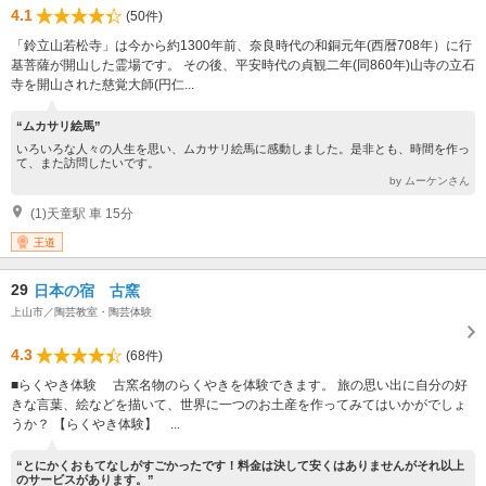
4.1
(50件)
「鈴立山若松寺」は今から約1300年前、奈良時代の和銅元年(西暦708年）に行
基菩薩が開山した霊場です。 その後、平安時代の貞観二年(同860年)山寺の立石
寺を開山された慈覚大師(円仁...
“ムカサリ絵馬”
いろいろな人々の人生を思い、ムカサリ絵馬に感動しました。是非とも、時間を作っ
て、また訪問したいです。
by ムーケンさん
(1)天童駅 車 15分
王道
29
日本の宿 古窯
上山市／陶芸教室・陶芸体験
4.3
(68件)
■らくやき体験 古窯名物のらくやきを体験できます。 旅の思い出に自分の好
きな言葉、絵などを描いて、世界に一つのお土産を作ってみてはいかがでしょ
うか？ 【らくやき体験】 ...
“とにかくおもてなしがすごかったです！料金は決して安くはありませんがそれ以上
のサービスがあります。”