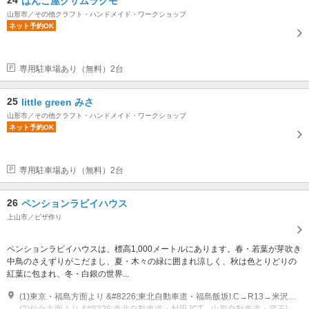
24
はんこ屋クサムラクモ
山形市／その他クラフト・ハンドメイド・ワークショップ
ネット予約OK
専用駐車場あり（無料）2台
25
little green みさ
山形市／その他クラフト・ハンドメイド・ワークショップ
ネット予約OK
専用駐車場あり（無料）2台
26
ペンションラビイハウス
上山市／ピザ作り
ペンションラビイハウスは、標高1,000メートルにあります。春・若葉が芽吹き
中鳥のさえずりがこだまし、夏・木々の緑に囲まれ涼しく、秋は色とりどりの
紅葉に包まれ、冬・白銀の世界...
(1)東京・福島方面より &#8226;東北自動車道・福島飯坂I.C→R13→米沢→上山→蔵王エコーライン &#8226;東北自動車道・村田JCT→山形自動車道・蔵王I.C→R13→上山→蔵王エコーライン &#8226;東北自動車道・村田JCT→山形自動車道・山形JCT→東北中央自動車道 →上山I.C→R13→蔵王エコーライン
(2)仙台方面より &#8226;東北自動車道・村田JCT→山形自動車道・蔵王I.C→R13→上山→蔵王エコーライン &#8226;東北自動車道・村田JCT→山形自動車道・山形JCT→東北中央自動車道 →上山I.C→R13→蔵王エコーライン &#8226;東北自動車道→白石I.C→蔵王エコーライン（冬期間通行止め）