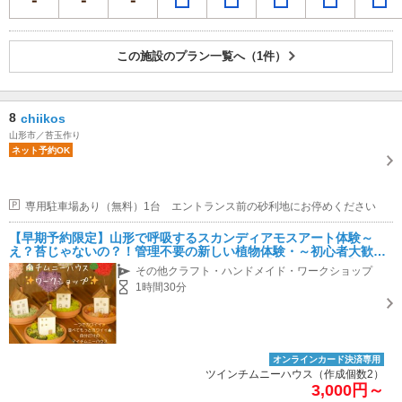
この施設のプラン一覧へ（1件）
8
chiikos
山形市／苔玉作り
ネット予約OK
専用駐車場あり（無料）1台 エントランス前の砂利地にお停めください
【早期予約限定】山形で呼吸するスカンディアモスアート体験～
え？苔じゃないの？！管理不要の新しい植物体験・～初心者大歓
迎・女性・ファミリー・お子様におススメ★【山形県山形市】
その他クラフト・ハンドメイド・ワークショップ
1時間30分
オンラインカード決済専用
ツインチムニーハウス（作成個数2）
3,000円～