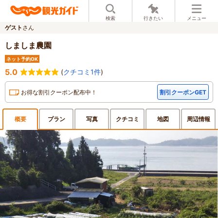
検索
行きたい
メニュー
ゲスト
さん
しましま農園
ネット予約OK
5.0
(
クチコミ1件
)
お得な割引クーポン配布中！
割引クーポンGET
概要
プラン
写真
クチ
コミ
地図
周辺
情報