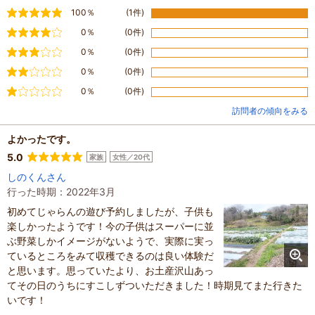
満足
100％
(1件)
やや満足
0％
(0件)
普通
0％
(0件)
やや不満
0％
(0件)
不満
0％
(0件)
訪問者の傾向をみる
よかったです。
5.0
家族
女性／20代
しのくんさん
行った時期：2022年3月
初めてじゃらんの遊び予約しましたが、子供も
楽しかったようです！今の子供はスーパーに並
ぶ野菜しかイメージがないようで、実際に実っ
ているところをみて収穫できるのは良い体験だ
と思います。思っていたより、お土産沢山あっ
てその日のうちにすこしずついただきました！時期見てまた行きた
いです！