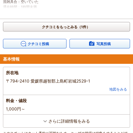
混雑具合
：
空いていた
滞在時間
：
1時間未満
家族の内訳
：
お子様、
子どもの年齢
：
4～6歳、
人数
：
3人～5人
クチコミをもっとみる（1件）
投稿日
：
2022年3月21日
クチコミ投稿
写真投稿
基本情報
所在地
〒794-2410 愛媛県越智郡上島町岩城2529-1
地図をみる
料金・値段
1,000円～
さらに詳細情報をみる