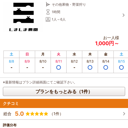
その他果物・野菜狩り
1時間
1人～6人
お一人様
1,000円～
土
日
月
火
水
木
金
土
8/8
8/9
8/10
8/11
8/12
8/13
8/14
8/15
※最新情報はプラン詳細画面にてご確認下さい。
プランをもっとみる（1件）
クチコミ
5.0
総合
（1件）
評価分布