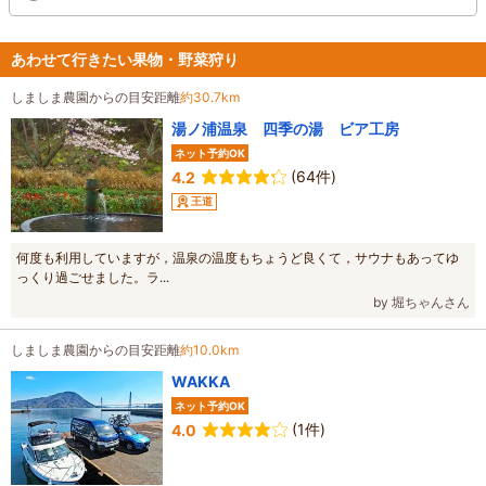
あわせて行きたい果物・野菜狩り
しましま農園からの目安距離
約30.7km
湯ノ浦温泉 四季の湯 ビア工房
ネット予約OK
(64件)
4.2
王道
何度も利用していますが，温泉の温度もちょうど良くて，サウナもあってゆ
っくり過ごせました。ラ...
by 堀ちゃんさん
しましま農園からの目安距離
約10.0km
WAKKA
ネット予約OK
(1件)
4.0