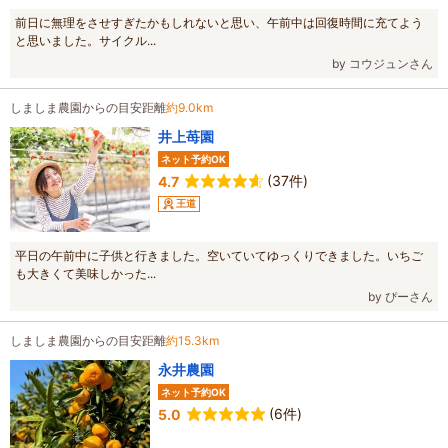
前日に無理をさせすぎたかもしれないと思い、午前中は回復時間に充てよう
と思いました。サイクル...
by コウジュンさん
しましま農園からの目安距離
約9.0km
井上苺園
ネット予約OK
(37件)
4.7
王道
平日の午前中に子供と行きました。空いていてゆっくりできました。いちご
も大きくて美味しかった...
by ぴーさん
しましま農園からの目安距離
約15.3km
永井農園
ネット予約OK
(6件)
5.0