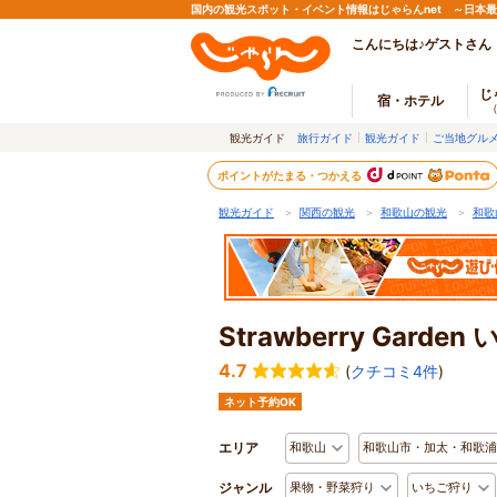
国内の観光スポット・イベント情報はじゃらんnet ～日本
こんにちは♪ゲストさん
じ
宿・ホテル
観光ガイド
旅行ガイド
観光ガイド
ご当地グル
ポイントがたまる・つかえる
観光ガイド
＞
関西の観光
＞
和歌山の観光
＞
和歌
Strawberry Garden
4.7
(
クチコミ4件
)
ネット予約OK
エリア
和歌山
和歌山市・加太・和歌浦
ジャンル
果物・野菜狩り
いちご狩り