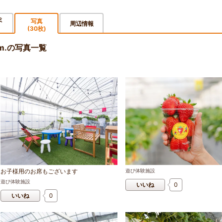
ミ
写真
周辺情報
(30枚)
fam.の写真一覧
お子様用のお席もございます
遊び体験施設
遊び体験施設
いいね
0
いいね
0