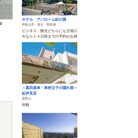
ホテル アバローム紀の国
舗
和歌山市・加太・和歌浦
ビジネス・観光どちらにも立地◎
今なら１４日前までの予約がお得
～真田昌幸・幸村父子の隠れ宿～
紀伊見荘
高野山
外観