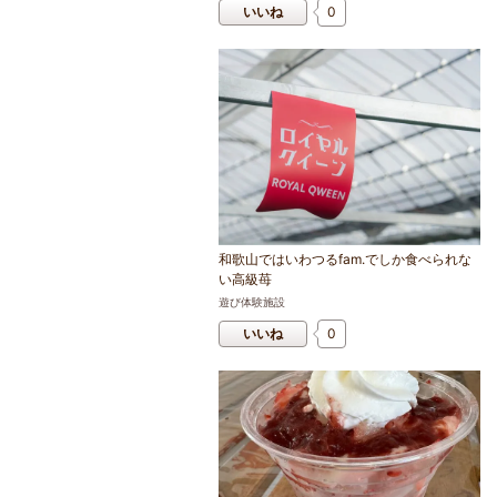
いいね
0
和歌山ではいわつるfam.でしか食べられな
い高級苺
遊び体験施設
いいね
0