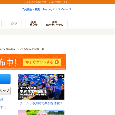
サイトのご利用方法
ヘルプ/問い合わせ
予約照会・変更・キャンセル
マイページ
海外
海外
ゴルフ
航空券
航空券+ホテル
berry Garden いわつるfam.の写真一覧
リップ
投稿
チームラボ沖縄で共創を体験！
ルする