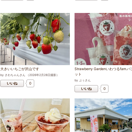
大きいいちごが沢山です
Strawberry Gardenいわつるfam.
ット
by
さわちゃんさん
（
2026
年
2
月
28
日撮影）
by
ぷぅさん
いいね
0
いいね
0