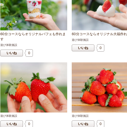
60分コースならオリジナルパフェも作れま
60分コースならオリジナル大福作
す
遊び体験施設
遊び体験施設
いいね
0
いいね
0
遊び体験施設
遊び体験施設
いいね
0
いいね
0