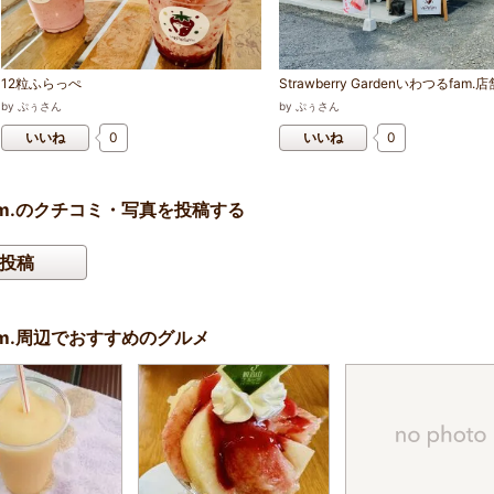
12粒ふらっぺ
Strawberry Gardenいわつるfam.店
by
ぷぅさん
by
ぷぅさん
いいね
0
いいね
0
つるfam.のクチコミ・写真を投稿する
投稿
つるfam.周辺でおすすめのグルメ