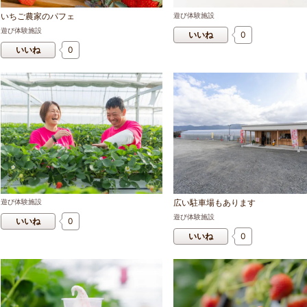
いちご農家のパフェ
遊び体験施設
遊び体験施設
いいね
0
いいね
0
遊び体験施設
広い駐車場もあります
遊び体験施設
いいね
0
いいね
0