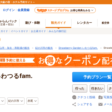
最大級の宿・ホテル予約サイト～
ログイン
会員登録
お得な特典をみる
ゃらんパック
遊び・体験
観光ガイド
レンタカー
航空券
（交通＋宿泊）
メガイド
イベントガイド
お土産ガイド
みんなの旅行記
山市・加太・和歌浦の観光
＞
紀の川市の観光
＞
Strawberry Garden いわつるfam.
＞
Straw
 いわつるfam.
予約プラン一覧
行った
行きたい
ク
クチコミ投稿
写真
紀の川市
赤尾
シェアする
メー