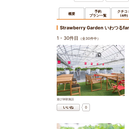
予約
クチコ
概要
プラン一覧
(4件)
Strawberry Garden いわつる
1 - 30件目
（全30件中）
遊び体験施設
いいね
0