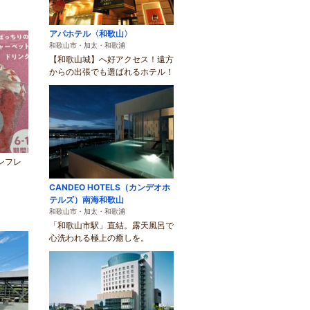
アパホテル〈和歌山〉
和歌山市・加太・和歌浦
【和歌山城】へ好アクセス！遠方
からの出張でも選ばれるホテル！
パンフレ
CANDEO HOTELS（カンデオホ
テルズ）南海和歌山
和歌山市・加太・和歌浦
「和歌山市駅」直結。露天風呂で
心洗われる極上の癒しを。