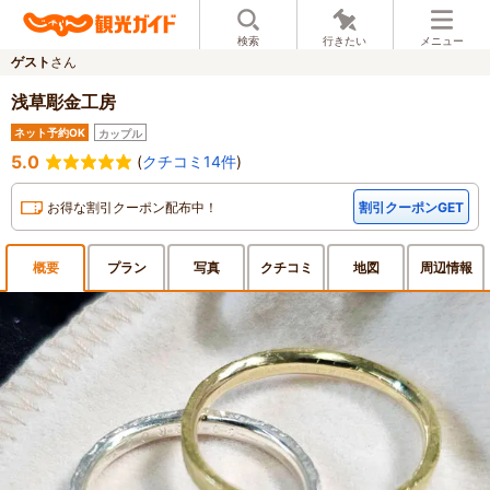
検索
行きたい
メニュー
ゲスト
さん
浅草彫金工房
ネット予約OK
カップル
5.0
(
クチコミ14件
)
お得な割引クーポン配布中！
割引クーポンGET
概要
プラン
写真
クチ
コミ
地図
周辺
情報