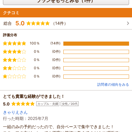
プランをもっとみる（1件）
クチコミ
5.0
総合
（14件）
評価分布
満足
100％
(14件)
やや満足
0％
(0件)
普通
0％
(0件)
やや不満
0％
(0件)
不満
0％
(0件)
訪問者の傾向をみる
とても貴重な経験ができました！
5.0
カップル・夫婦
女性／20代
きゃりえさん
行った時期：2025年7月
一組のみの予約だったので、自分ペースで集中できました！