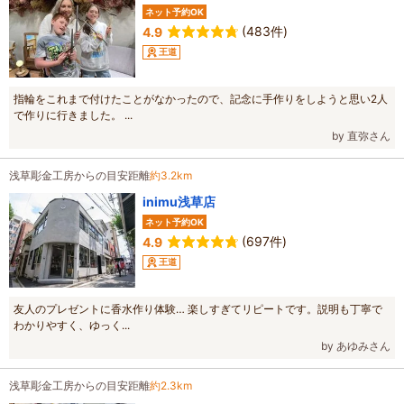
ネット予約OK
(483件)
4.9
王道
指輪をこれまで付けたことがなかったので、記念に手作りをしようと思い2人
で作りに行きました。 ...
by 直弥さん
浅草彫金工房からの目安距離
約3.2km
inimu浅草店
ネット予約OK
(697件)
4.9
王道
友人のプレゼントに香水作り体験… 楽しすぎてリピートです。説明も丁寧で
わかりやすく、ゆっく...
by あゆみさん
浅草彫金工房からの目安距離
約2.3km