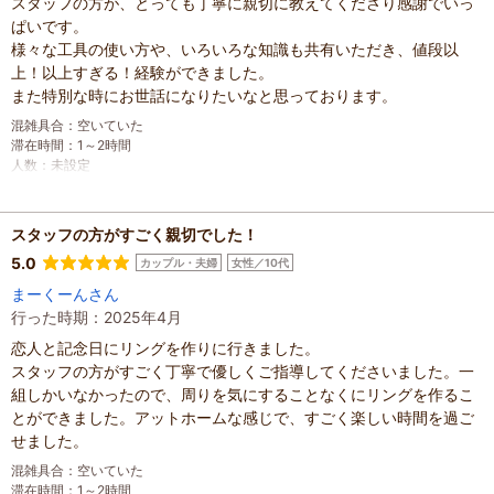
スタッフの方が、とっても丁寧に親切に教えてくださり感謝でいっ
ぱいです。
様々な工具の使い方や、いろいろな知識も共有いただき、値段以
上！以上すぎる！経験ができました。
また特別な時にお世話になりたいなと思っております。
混雑具合
：
空いていた
滞在時間
：
1～2時間
人数
：
未設定
投稿日
：
2025年7月5日
スタッフの方がすごく親切でした！
5.0
カップル・夫婦
女性／10代
まーくーんさん
行った時期：2025年4月
恋人と記念日にリングを作りに行きました。
スタッフの方がすごく丁寧で優しくご指導してくださいました。一
組しかいなかったので、周りを気にすることなくにリングを作るこ
とができました。アットホームな感じで、すごく楽しい時間を過ご
せました。
混雑具合
：
空いていた
滞在時間
：
1～2時間