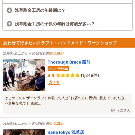
浅草彫金工房の年齢層は？
浅草彫金工房の子供の年齢は何歳が多い？
あわせて行きたいクラフト・ハンドメイド・ワークショップ
浅草彫金工房からの目安距離
約3.8km
Thorough Brace 蔵前
ネット予約OK
(1,849件)
4.9
王道
はじめてのレザークラフト体験でしたが お店の方に親切に教えていただき、
不器用な私でも 素敵...
by うにさん
浅草彫金工房からの目安距離
約3.2km
nane tokyo 浅草店