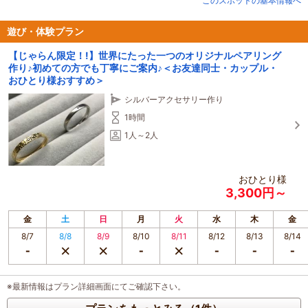
このスポットの基本情報へ
すぐに持ち帰りいただけます。どうぞお気軽にお越しください。
初めての方でもご安心ください。現役の彫金職人が丁寧にレクチャーいたしま
すので、簡単に作れます。
遊び・体験プラン
イニシャルや大切な記念日等の刻印もできます。シルバーやブラスなど、様々
【じゃらん限定！!】世界にたった一つのオリジナルペアリング
な素材を使って制作できます。
作り♪初めての方でも丁寧にご案内♪＜お友達同士・カップル・
おひとり様おすすめ＞
シルバーアクセサリー作り
1時間
1人～2人
おひとり様
3,300円～
金
土
日
月
火
水
木
金
8/7
8/8
8/9
8/10
8/11
8/12
8/13
8/14
※最新情報はプラン詳細画面にてご確認下さい。