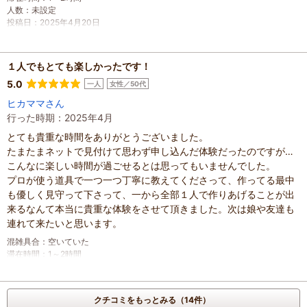
人数
：
未設定
投稿日
：
2025年4月20日
１人でもとても楽しかったです！
5.0
一人
女性／50代
ヒカママさん
行った時期：2025年4月
とても貴重な時間をありがとうございました。
たまたまネットで見付けて思わず申し込んだ体験だったのですが…
こんなに楽しい時間が過ごせるとは思ってもいませんでした。
プロが使う道具で一つ一つ丁寧に教えてくださって、作ってる最中
も優しく見守って下さって、一から全部１人で作りあげることが出
来るなんて本当に貴重な体験をさせて頂きました。次は娘や友達も
連れて来たいと思います。
混雑具合
：
空いていた
滞在時間
：
1～2時間
人数
：
未設定
投稿日
：
2025年4月20日
クチコミをもっとみる（14件）