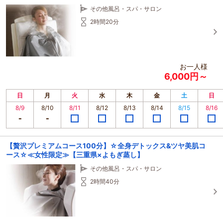
その他風呂・スパ・サロン
★手ぶらでOK
2時間20分
★生理中でもOK
★妊活～妊婦～産後すぐからでもOK
その他ご質問がございましたらお問い合わせください。
ご予約確認について
お一人様
※リクエストをいただきましてから、ご予約状況を見て、ご本人様宛にメッセー
6,000円～
ジを送らせていただきますので、恐れ入りますが、必ずご確認ください。
また、ご予約が確定いたしましたら、ご来店一日前にメッセージまたはショー
トメールに詳細をお送りいたしますので、合わせてご確認くださいますようお
日
月
火
水
木
金
土
日
願いいたします。
8/9
8/10
8/11
8/12
8/13
8/14
8/15
8/16
【贅沢プレミアムコース100分】☆全身デトックス&ツヤ美肌コ
ース☆≪女性限定≫【三重県×よもぎ蒸し】
その他風呂・スパ・サロン
2時間40分