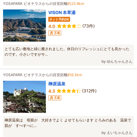
YOSAPARK ビオテラスからの目安距離
約23.8km
VISON 本草湯
ネット予約OK
(73件)
4.0
王道
とても広い敷地と緑に癒されました。休日のリフレッシュにとても良かった
のです。小さいですがサ...
by ゆんちゃんさん
YOSAPARK ビオテラスからの目安距離
約9.3km
榊原温泉
(312件)
4.3
王道
榊原温泉は 母親が 大好きでよく よせてもらいます とろみのある 温泉で
肌が すべすべに...
by えいちゃんさん