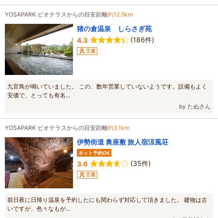
YOSAPARK ビオテラスからの目安距離
約12.5km
猪の倉温泉 しらさぎ苑
(186件)
4.3
王道
九官鳥が鳴いていました。 この、数年営業していないようです。設備もよく
安価で、とっても有名...
by たぬさん
YOSAPARK ビオテラスからの目安距離
約3.1km
伊勢街道 奥座敷 旅人宿涼風荘
ネット予約OK
(35件)
3.6
王道
前日夜に日帰り温泉を予約したにも関わらず対応して頂きました。 建物は古
いですが、色々なもが...