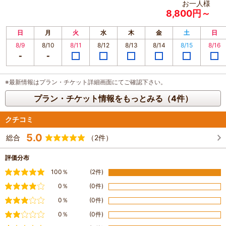
お一人様
8,800円～
日
月
火
水
木
金
土
日
8/9
8/10
8/11
8/12
8/13
8/14
8/15
8/16
※最新情報はプラン・チケット詳細画面にてご確認下さい。
プラン・チケット情報をもっとみる（4件）
クチコミ
5.0
総合
（2件）
評価分布
満足
100％
(2件)
やや満足
0％
(0件)
普通
0％
(0件)
やや不満
0％
(0件)