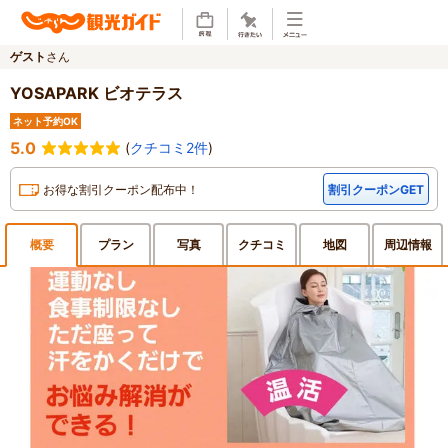
ゲスト
さん
YOSAPARK ビオテラス
ネット予約OK
5.0
(
クチコミ2件
)
お得な割引クーポン配布中！
割引クーポンGET
概要
プラン
写真
クチ
コミ
地図
周辺
情報