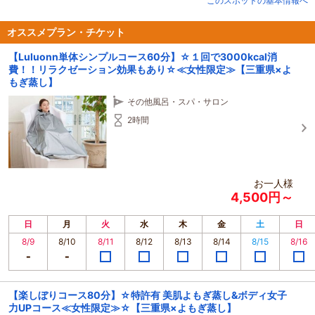
このスポットの基本情報へ
その「冷え」を改善する方法の一つが『Luluoonルルオン』☆現代版よもぎ蒸
し☆
オススメプラン・チケット
医薬部外品の認可を得た「ハーブ」を水素水で煮出す。
【Luluonn単体シンプルコース60分】☆１回で3000kcal消
★★温めて→出して→入れる★★
費！！リラクゼーション効果もあり☆≪女性限定≫【三重県×よ
温め、溜まった老廃物を壊して外へ出す。そして、良いハーブを入れる。
もぎ蒸し】
この手順により、全身の古い角質を和らげ、脂肪燃焼を促進させ、
より健康的な理想の美肌とプロポーション、身体へと導きます！
その他風呂・スパ・サロン
＊＊こんな方におすすめ＊＊
2時間
・痩せにくい
・冷えやむくみが気になる
・便秘がち
・肩こりや腰痛が辛い
お一人様
・なかなか眠れない
4,500円～
・アレルギー症状が気になる
・更年期のトラブル
・体質改善したい
日
月
火
水
木
金
土
日
・女性特有のお悩みがある
8/9
8/10
8/11
8/12
8/13
8/14
8/15
8/16
・赤ちゃんが欲しい
※効果には個人差がありますが、luluonnはあなたの“健康”と“美”を確かな結果
へと誘います！
【楽しぼりコース80分】☆特許有 美肌よもぎ蒸し&ボディ女子
※初回はカウンセリング等で３０分程プラスのお時間をいただきます。
力UPコース≪女性限定≫☆【三重県×よもぎ蒸し】
時間に余裕を持って、お越しくださいますようお願いいたします。