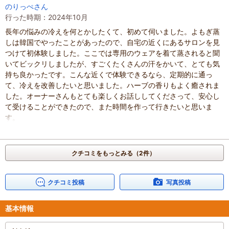
のりっぺさん
行った時期：2024年10月
長年の悩みの冷えを何とかしたくて、初めて伺いました。よもぎ蒸
しは韓国でやったことがあったので、自宅の近くにあるサロンを見
つけて初体験しました。ここでは専用のウェアを着て蒸されると聞
いてビックリしましたが、すごくたくさんの汗をかいて、とても気
持ち良かったです。こんな近くで体験できるなら、定期的に通っ
て、冷えを改善したいと思いました。ハーブの香りもよく癒されま
した。オーナーさんもとても楽しくお話ししてくださって、安心し
て受けることができたので、また時間を作って行きたいと思いま
す。
混雑具合
：
空いていた
滞在時間
：
2～3時間
人数
：
未設定
クチコミをもっとみる（2件）
投稿日
：
2024年12月2日
クチコミ投稿
写真投稿
基本情報