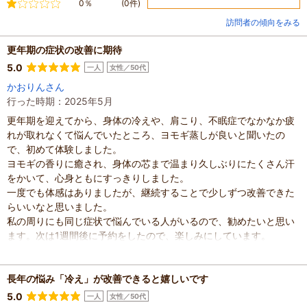
不満
0％
(0件)
訪問者の傾向をみる
更年期の症状の改善に期待
5.0
一人
女性／50代
かおりんさん
行った時期：2025年5月
更年期を迎えてから、身体の冷えや、肩こり、不眠症でなかなか疲
れが取れなくて悩んでいたところ、ヨモギ蒸しが良いと聞いたの
で、初めて体験しました。
ヨモギの香りに癒され、身体の芯まで温まり久しぶりにたくさん汗
をかいて、心身ともにすっきりしました。
一度でも体感はありましたが、継続することで少しずつ改善できた
らいいなと思いました。
私の周りにも同じ症状で悩んでいる人がいるので、勧めたいと思い
ます。次は1週間後に予約をしたので、楽しみにしています。
混雑具合
：
普通
滞在時間
：
1～2時間
長年の悩み「冷え」が改善できると嬉しいです
人数
：
未設定
投稿日
：
2025年6月6日
5.0
一人
女性／50代