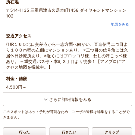
所在地
〒514-1135 三重県津市久居本町1458 ダイヤモンドマンション
102
地図をみる
交通アクセス
(1)R１６５北口交差点から一志方面へ向かい、直進信号二つ目よ
り１００ｍ程の左側にマンションあり。 ※二つ目の信号角には久
居休日診療所あり。※近くにはブロッコリ様、わしの津こっペ様
あり。 三重交通バス停・本町３丁目より徒歩１【アメブロにア
クセス地図を掲載中。】
料金・値段
4,500円～
さらに詳細情報をみる
このスポットはネット予約が可能なため、ユーザの皆様は編集をすることがで
きません。
行った
行きたい
クリップ