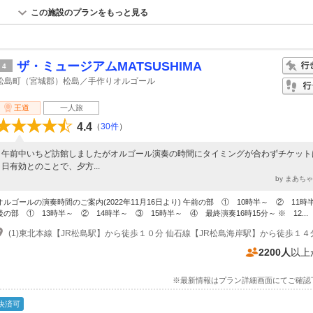
この施設のプランをもっと見る
ザ・ミュージアムMATSUSHIMA
4
松島町（宮城郡）松島／手作りオルゴール
王道
一人旅
4.4
（
30件
）
午前中いちど訪館しましたがオルゴール演奏の時間にタイミングが合わずチケット
日有効とのことで、夕方...
by まあち
オルゴールの演奏時間のご案内(2022年11月16日より) 午前の部 ① 10時半～ ② 11時
後の部 ① 13時半～ ② 14時半～ ③ 15時半～ ④ 最終演奏16時15分～ ※ 12...
2200人
以上
※最新情報はプラン詳細画面にてご確認
決済可