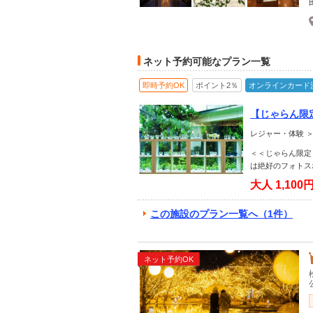
ネット予約可能なプラン一覧
即時予約OK
ポイント2％
オンラインカード
【じゃらん限
レジャー・体験 
＜＜じゃらん限定
は絶好のフォトス
大人
1,100
この施設のプラン一覧へ（1件）
ネット予約OK