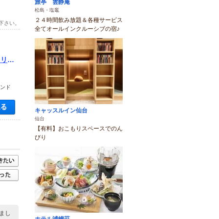
旅亭 雲静庵
松島・塩竈
２４時間飲み放題＆各種サービス
下さい。
全てオールインクルーシブの宿♪
オリジ
ランド
空き状況・料金を見る
キャッスルイン仙台
仙台
【有料】おこもりスペースでのん
びり
まし
ホテル浦嶋荘