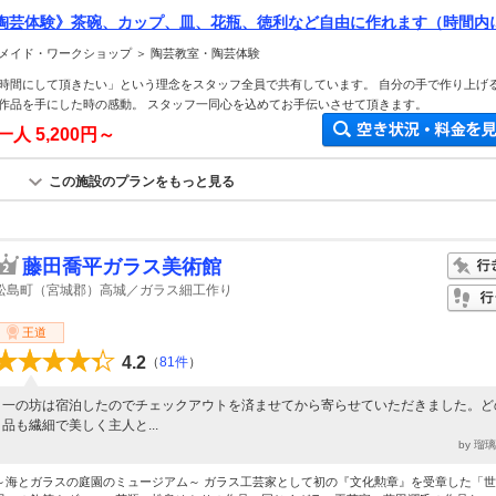
陶芸体験》茶碗、カップ、皿、花瓶、徳利など自由に作れます（時間内
点を選び焼成します）。カップル、ファミリー、おひとり、初めてでも大
メイド・ワークショップ ＞ 陶芸教室・陶芸体験
時間にして頂きたい」という理念をスタッフ全員で共有しています。 自分の手で作り上げ
作品を手にした時の感動。 スタッフ一同心を込めてお手伝いさせて頂きます。
お一人
5,200円～
この施設のプランをもっと見る
藤田喬平ガラス美術館
松島町（宮城郡）高城／ガラス細工作り
王道
4.2
（
81件
）
一の坊は宿泊したのでチェックアウトを済ませてから寄らせていただきました。ど
品も繊細で美しく主人と...
by 瑠
～海とガラスの庭園のミュージアム～ ガラス工芸家として初の『文化勲章』を受章した「