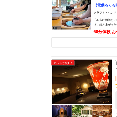
《電動ろくろ
4点作って1
クラフト・ハンド
◎
「本当に価値ある
び。焼き上がった
60分体験 
ネット予約OK