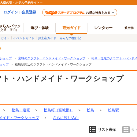
最大級の宿・ホテル予約サイト～
ログイン
会員登録
お得な特典をみる
ゃらんパック
遊び・体験
観光ガイド
レンタカー
航空券
（交通＋宿泊）
メガイド
イベントガイド
お土産ガイド
みんなの旅行記
ショップ
＞
宮城のクラフト・ハンドメイド・ワークショップ
＞
松島・塩竈のクラフト・ハンド
ョップ
＞
松島駅周辺のクラフト・ハンドメイド・ワークショップ
フト・ハンドメイド・ワークショップ
＞
松島・塩竈
＞
松島町（宮城郡）
＞
松島
＞
松島駅
メイド・ワークショップ
＞
さらに絞り込む
リスト表示
タ