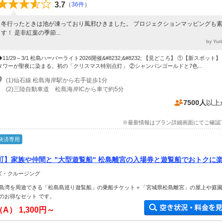
3.7
（
36件
）
冬行ったときは池が凍っており風邪ひきました。 プロジェクションマッピングも
す！ 是非紅葉の季節...
by Yu
◆11/29～3/1 松島ハーバーライト2026開催&#8232;&#8232; 【見どころ】 ①【新スポット
タワーが聖夜に染まる。初の「クリスマス特別点灯」 ②シャンパンゴールドと7色...
(1)仙石線 松島海岸駅から右手徒歩1分
(2)三陸自動車道 松島海岸ICから車で約5分
7500人
以上
※最新情報はプラン詳細画面にてご確認
決済専用
町】家族や仲間と "大型遊覧船" 松島離宮の入場券と遊覧船でおトクに
ーズ・クルージング
島湾を周遊できる「松島島巡り遊覧船」の乗船チケット＋「宮城県松島離宮」の屋上や庭
のお得なセット です。
（A）
1,300円～