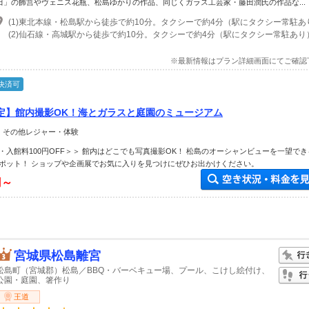
田」の飾筥やヴェニス花瓶、松島ゆかりの作品、同じくガラス工芸家・藤田潤氏の作品な...
(1)東北本線・松島駅から徒歩で約10分。タクシーで約4分（駅にタクシー常駐あ
(2)仙石線・高城駅から徒歩で約10分。タクシーで約4分（駅にタクシー常駐あり
※最新情報はプラン詳細画面にてご確認
決済可
定】館内撮影OK！海とガラスと庭園のミュージアム
＞ その他レジャー・体験
・入館料100円OFF＞＞ 館内はどこでも写真撮影OK！ 松島のオーシャンビューを一望で
ポット！ ショップや企画展でお気に入りを見つけにぜひお出かけください。
円～
宮城県松島離宮
松島町（宮城郡）松島／BBQ・バーベキュー場、プール、こけし絵付け、
公園・庭園、箸作り
王道