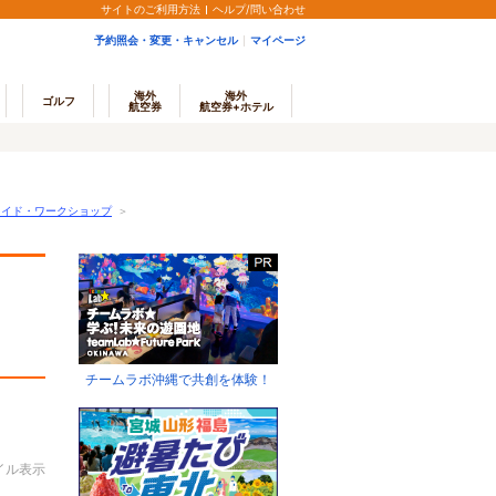
サイトのご利用方法
ヘルプ/問い合わせ
予約照会・変更・キャンセル
マイページ
海外
海外
ゴルフ
航空券
航空券+ホテル
メイド・ワークショップ
＞
チームラボ沖縄で共創を体験！
イル表示