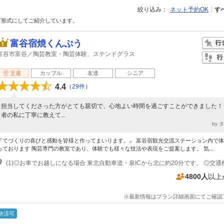
絞り込み：
ネット予約OK
す
グ形式にしてご紹介しています。
富谷宿焼くんぷう
富谷市富谷／陶芸教室・陶芸体験、ステンドグラス
王道
カップル
友達
シニア
4.4
（
29件
）
担当してくださった方がとても親切で、心地よい時間を過ごすことができました！
者の私に丁寧に教えて...
by 
『てづくりの喜びと感動を皆様と作ってまいります。』 富谷宿観光交流ステーション内で
っております 陶芸専門の教室であり、体験でも様々な技法や表現をご提案します。 気...
4800人
以上
※最新情報はプラン詳細画面にてご確認
決済可