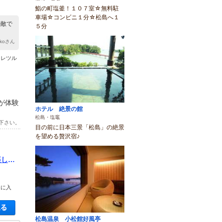
鮨の町塩釜！１０７室☆無料駐
車場☆コンビニ１分☆松島へ１
素敵で
５分
rikoさん
】 レツル
が体験
ホテル 絶景の館
松島・塩竈
下さい。
目の前に日本三景「松島」の絶景
を望める贅沢宿♪
楽しも
園に入
空き状況・料金を見る
松島温泉 小松館好風亭