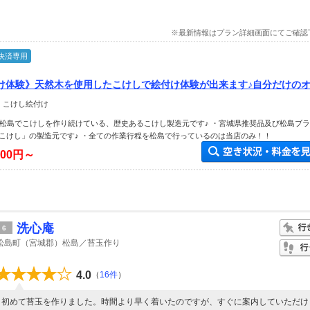
※最新情報はプラン詳細画面にてご確認
決済専用
け体験》天然木を使用したこけしで絵付け体験が出来ます♪自分だけの
作ってみませんか？
 こけし絵付け
ら松島でこけしを作り続けている、歴史あるこけし製造元です♪ ・宮城県推奨品及び松島ブ
こけし」の製造元です♪ ・全ての作業行程を松島で行っているのは当店のみ！！
500円～
洗心庵
6
松島町（宮城郡）松島／苔玉作り
4.0
（
16件
）
初めて苔玉を作りました。時間より早く着いたのですが、すぐに案内していただけ