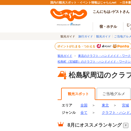
国内の観光スポット・イベント情報はじゃらんnet ～日本
こんにちは♪ゲストさん
じ
宿・ホテル
観光ガイド
旅行ガイド
観光ガイド
ご当地グル
ポイントがたまる・つかえる
観光ガイド
＞
東北のクラフト・ハンドメイド・ワーク
松島町（宮城郡）のクラフト・ハンドメイド・ワークシ
松島駅周辺のクラ
ご当地グルメ
観光スポット
エリア
全国
＞
東北
＞
宮城
ジャンル
全て
＞
クラフト・ハンド
8月
にオススメランキング