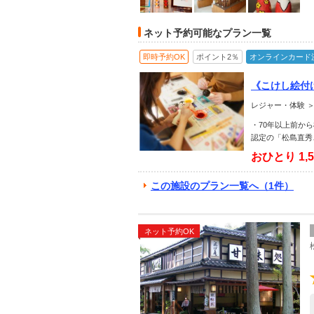
ネット予約可能なプラン一覧
即時予約OK
ポイント2％
オンラインカード
《こけし絵付
ナルこけしを
レジャー・体験 ＞
・70年以上前か
認定の「松島直秀
おひとり
1,
この施設のプラン一覧へ（1件）
ネット予約OK