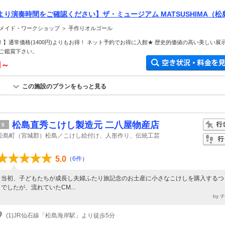
り演奏時間をご確認ください】ザ・ミュージアム MATSUSHIMA（松
割引プラン♪
メイド・ワークショップ ＞ 手作りオルゴール
F！】通常価格(1400円)よりもお得！ ネット予約でお得に入館★ 歴史的価値の高い美しい展
ご鑑賞下さい。
円～
この施設のプランをもっと見る
松島直秀こけし製造元 二八屋物産店
5
松島町（宮城郡）松島／こけし絵付け、人形作り、伝統工芸
5.0
（
6件
）
当初、子どもたちが成長し夫婦ふたり旅記念のお土産に小さなこけしを購入するつ
でしたが、流れていたCM...
by 
(1)JR仙石線「松島海岸駅」より徒歩5分