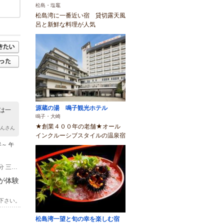
松島・塩竈
松島湾に一番近い宿 貸切露天風
呂と新鮮な料理が人気
源蔵の湯 鳴子観光ホテル
は一
鳴子・大崎
★創業４００年の老舗★オール
ゃんさん
インクルーシブスタイルの温泉宿
半～ 午
(1)東北本線【JR松島駅】から徒歩１０分 仙石線【JR松島海岸駅】から徒歩１４分 三陸道【松島海岸I.C】より車で８分
が体験
下さい。
松島湾一望と旬の幸を楽しむ宿