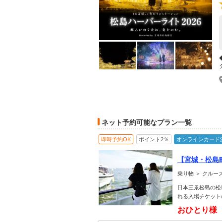
ネット予約可能なプラン一覧
即時予約OK
ポイント2％
オンラインカード
【宮城・松島
う!!
乗り物 ＞ クル
日本三景松島の松
れる入場チケット
おひとり様