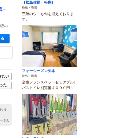
［松島佐勘 松庵］
松島・塩竈
島）
三陸のウニも旬を迎えておりま
す。
示品の
空き状況・料金を見る
フォーシーズン矢本
松島・塩竈
全室フランスベットセミダブル♪
バストイレ別完備４０００円～
もり
チーさん