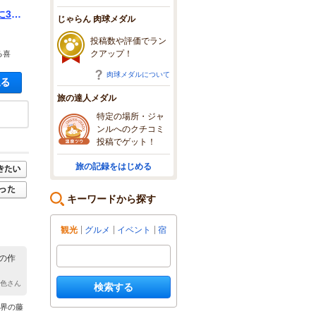
に3～
じゃらん 肉球メダル
丈夫
投稿数や評価でラン
クアップ！
る喜
肉球メダルについて
空き状況・料金を見る
旅の達人メダル
特定の場所・ジャ
ンルへのクチコミ
投稿でゲット！
旅の記録をはじめる
キーワードから探す
観光
グルメ
イベント
宿
の作
璃色さん
検索する
世界の藤