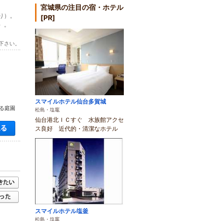
宮城県の注目の宿・ホテル
り）。
[PR]
）。
下さい。
スマイルホテル仙台多賀城
きる庭園
松島・塩竈
仙台港北ＩＣすぐ 水族館アクセ
空き状況・料金を見る
ス良好 近代的・清潔なホテル
スマイルホテル塩釜
松島・塩竈