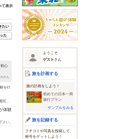
べて表示
ようこそ
ゲスト
さん
 初心
旅を計画する
タカさん
旅の計画をしよう！
体験を行
初めての日本一周
旅行プラン
(1)◎お車でお越しになる場合 東北自動車道・泉ICから北に約20分です。 ◎交通機関でお越しの方は、バスをご利用下さい。 （仙台駅前からお越しになる方法） 仙台駅西口２階のペデストリアンデッキ(高架歩道)を南側(エスパル方面)に向かい、地上のバスターミナルに降り「６番のりば」にお向かい下さい。 赤いカラーの宮城交通バス「富谷営業所行き」にご乗車下さい。 降車する停留所は「富谷」となります。 停留所の向かい方面「内ヶ崎酒造店(鳳陽)」脇の路地を徒歩でお進み下さい。 バス所要時間は約60分前後と、結構かかります。 （地下鉄泉中央駅からお越しになる方法） 仙台市営地下鉄南北線の終着駅の泉中央駅の「東１」出口よりバスプールに向かって下さい。 「４番のりば」から、赤いカラーの宮城交通「富谷営業所行」にご乗車下さい。 降車する停留所は「富谷」となります。 停留所の向かい方面「内ヶ崎酒造店(鳳陽)」脇の路地を徒歩でお進み下さい。 時刻表では、所要時間は30分前後となっております。
サンプルをみる
が体験
旅を記録する
下さい。
クチコミや写真を投稿して、
称号をゲットしよう！