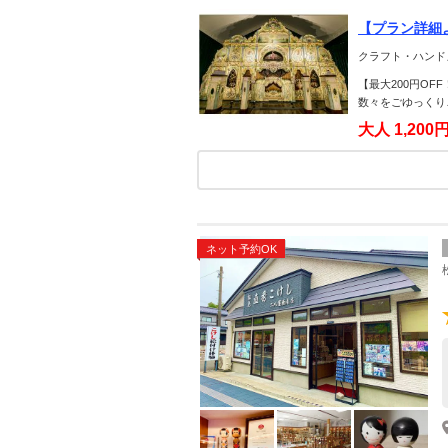
【プラン詳細よ
入館チケット
クラフト・ハンド
【最大200円OF
数々をごゆっくり
大人
1,200
ネット予約OK