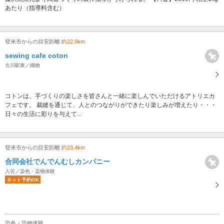
あたり（指導料含む）
登米市からの目安距離
約22.9km
sewing cafe coton
古川駅東／織物
コトンは、手づくりの楽しさを皆さんと一緒に楽しんでいただけるアトリエカ
フェです。 裁縫を通じて、人とのつながりができたり楽しみが増えたり・・・
日々の生活に彩りを与えて...
登米市からの目安距離
約23.4km
合同会社でんでんむしカンパニー
入谷／染色・染物体験
ネット予約OK
染色・染物体験