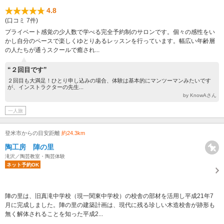
4.8
(口コミ 7件)
プライベート感覚の少人数で学べる完全予約制のサロンです。個々の感性をい
かし自分のペースで楽しくゆとりあるレッスンを行っています。幅広い年齢層
の人たちが通うスクールで癒され...
“２回目です”
２回目も大満足！ひとり申し込みの場合、体験は基本的にマンツーマンみたいです
が、インストラクターの先生...
by KnowAさん
一人旅
登米市からの目安距離
約24.3km
陶工房 陣の里
滝沢／陶芸教室・陶芸体験
ネット予約OK
陣の里は、旧真滝中学校（現一関東中学校）の校舎の部材を活用し平成21年7
月に完成しました。陣の里の建築計画は、現代に残る珍しい木造校舎が跡形も
無く解体されることを知った平成2...