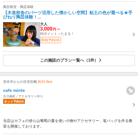
陶芸教室・陶芸体験
【木造校舎のパーツ活用した懐かしい空間】粘土の色が選べる★手
びねり陶芸体験！...
大人
3,000
～
円
60ポイント～たまる！
即時予約OK
この施設のプラン一覧へ（1件）
登米市からの目安距離
約24.3km
cafe minte
古川南町／アクセサリー作り
ネット予約OK
当店はカフェの傍ら山葡萄の蔓を使い小物やアクセサリー、篭バッグを作る教
室も開催しております。