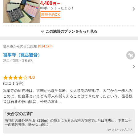
4,400
～
円
88ポイント～たまる！
即時予約OK
この施設のプランをもっと見る
登米市からの目安距離
約14.1km
箟峯寺（箟岳観音）
箟岳／寺院・寺社巡り
4.0
(口コミ 3件)
箟峯寺の所在地は、古来から殺生禁断、女人禁制の聖地で、大門から一歩ふみ
こめば、仙台藩といえども罪人を捕らえることはできなかったという。箟岳観
音は石巻の牧山観音、松島の富山...
“天台宗の古刹”
涌谷町の郊外箟岳山（236m）の頂上にある天台宗の寺院で山号は無夷山、本尊は十
一面観音菩薩、静かな山頂に...
by さいちゃんさん