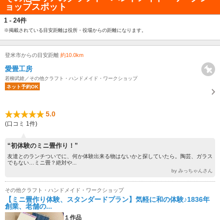
ョップスポット
1 - 24件
※掲載されている目安距離は役所・役場からの距離になります。
登米市からの目安距離
約10.0km
愛畳工房
若柳武鎗／その他クラフト・ハンドメイド・ワークショップ
ネット予約OK
5.0
(口コミ 1件)
“初体験のミニ畳作り！”
友達とのランチついでに、何か体験出来る物はないかと探していたら。陶芸、ガラス
でもない…ミニ畳？絶対や...
by みっちゃんさん
その他クラフト・ハンドメイド・ワークショップ
【ミニ畳作り体験、スタンダードプラン】気軽に和の体験♪1836年
創業、老舗の...
１作品