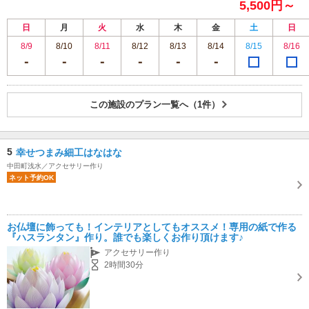
5,500円～
日
月
火
水
木
金
土
日
8/9
8/10
8/11
8/12
8/13
8/14
8/15
8/16
この施設のプラン一覧へ（1件）
5
幸せつまみ細工はなはな
中田町浅水／アクセサリー作り
ネット予約OK
お仏壇に飾っても！インテリアとしてもオススメ！専用の紙で作る
『ハスランタン』作り。誰でも楽しくお作り頂けます♪
アクセサリー作り
2時間30分