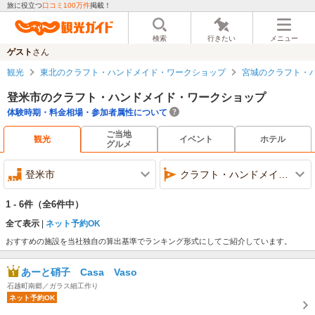
旅に役立つ
口コミ100万件
掲載！
検索
行きたい
メニュー
ゲスト
さん
観光
東北のクラフト・ハンドメイド・ワークショップ
宮城のクラフト・
登米市のクラフト・ハンドメイド・ワークショップ
体験時期・料金相場・参加者属性について
ご当地
観光
イベント
ホテル
グルメ
登米市
クラフト・ハンドメイド・ワークショップ
1 - 6件
（全6件中）
全て表示
ネット予約OK
おすすめの施設を当社独自の算出基準でランキング形式にしてご紹介しています。
あーと硝子 Casa Vaso
石越町南郷／ガラス細工作り
ネット予約OK