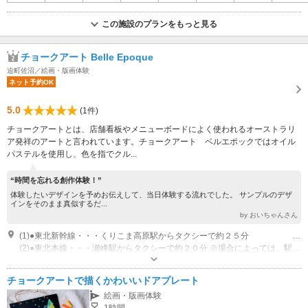
この施設のプランをもっと見る
チョークアート Belle Epoque
迫町佐沼／絵画・版画体験
ネット予約OK
5.0
(1件)
チョークアートとは、店舗看板やメニューボードによく使われるオーストラリ
ア発祥のアートと言われています。チョークアート ベルエポックではオイル
パステルを使用し、色を指でクル...
“時間を忘れる創作体験！”
体験したいデザインを予めお伝えして、当日体験する流れでした。 サンプルのデザ
インをそのまま真似するだ...
by おいちゃんさん
(1)●東北新幹線・・・くりこま高原駅からタクシーで約２５分 ※場合によっては、駅までお迎えに伺える事もございます。ご予約時にご相談ください。
(2)●東北本線・・・瀬峰駅からタクシーで約２０分 ※場合によっては、駅までお迎えに伺える事もございます。ご予約時にご相談下さい。
営業時間：１０時～１７時３０分まで（開始時間）
専用駐車場あり（無料）3台 ３台以上のお車の場合はご連絡いただければ５台まで可能です。
チョークアートで描くかわいいドアプレート
絵画・版画体験
1時間