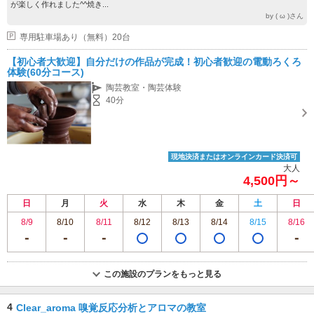
が楽しく作れました^^焼き...
by ( ω )さん
専用駐車場あり（無料）20台
【初心者大歓迎】自分だけの作品が完成！初心者歓迎の電動ろくろ
体験(60分コース)
陶芸教室・陶芸体験
40分
現地決済またはオンラインカード決済可
大人
4,500円～
日
月
火
水
木
金
土
日
8/9
8/10
8/11
8/12
8/13
8/14
8/15
8/16
この施設のプランをもっと見る
4
Clear_aroma 嗅覚反応分析とアロマの教室