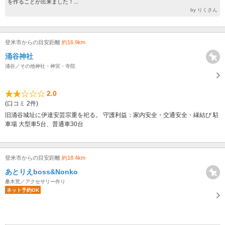
を作ることが出来ました！...
by りくさん
登米市からの目安距離
約16.9km
涌谷神社
涌谷／その他神社・神宮・寺院
2.0
(口コミ 2件)
旧涌谷城址に伊達安芸宗重を祀る。 守護利益：家内安全・交通安全・縁結び 駐
車場 大型車5台、普通車30台
登米市からの目安距離
約18.4km
あとりえboss&Nonko
桑木荒／アクセサリー作り
ネット予約OK