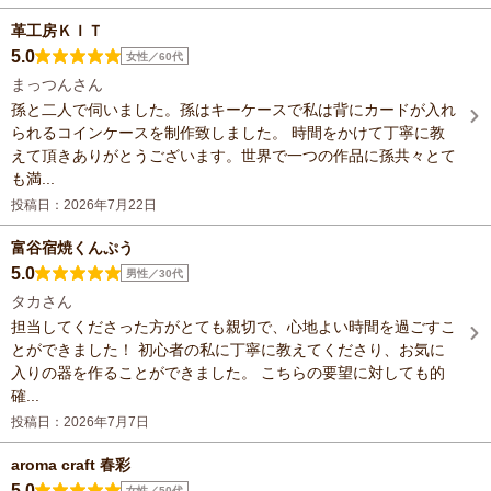
革工房ＫＩＴ
5.0
女性／60代
まっつんさん
孫と二人で伺いました。孫はキーケースで私は背にカードが入れ
られるコインケースを制作致しました。 時間をかけて丁寧に教
えて頂きありがとうございます。世界で一つの作品に孫共々とて
も満...
投稿日：2026年7月22日
富谷宿焼くんぷう
5.0
男性／30代
タカさん
担当してくださった方がとても親切で、心地よい時間を過ごすこ
とができました！ 初心者の私に丁寧に教えてくださり、お気に
入りの器を作ることができました。 こちらの要望に対しても的
確...
投稿日：2026年7月7日
aroma craft 春彩
5.0
女性／50代