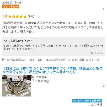
迫町佐沼／香水作り
ネット予約OK
5.0
(2件)
宮城県登米市唯一の嗅覚反応分析とアロマの教室です。 ８本の香りのボトルを
好きな順番に並べるだけで あなたの今の心と体の状態をグラフにして視覚化し
分析します。 嗅覚を使...
“とても楽しかったです”
初めての体験でしたが、とても丁寧に教えていただきとても楽しく時間があっという
間でした。おすすめです！
by プリさん
専用駐車場あり（無料）6台 満車の場合は近くの大東公園駐車場をご利用ください
【自分に合う香りでつくるアロマ香水づくり体験】嗅覚反応分析で
今の自分を知る～私だけのオリジナル香水づくり～
香水作り
1時間30分
オンラインカード決済専用
おひとり様