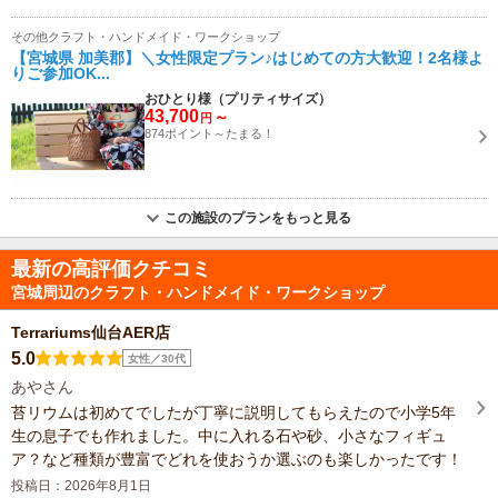
その他クラフト・ハンドメイド・ワークショップ
【宮城県 加美郡】＼女性限定プラン♪はじめての方大歓迎！2名様よ
りご参加OK...
おひとり様（プリティサイズ）
43,700
～
円
874ポイント～たまる！
この施設のプランをもっと見る
最新の高評価クチコミ
宮城周辺のクラフト・ハンドメイド・ワークショップ
Terrariums仙台AER店
5.0
女性／30代
あやさん
苔リウムは初めてでしたが丁寧に説明してもらえたので小学5年
生の息子でも作れました。中に入れる石や砂、小さなフィギュ
ア？など種類が豊富でどれを使おうか選ぶのも楽しかったです！
投稿日：2026年8月1日