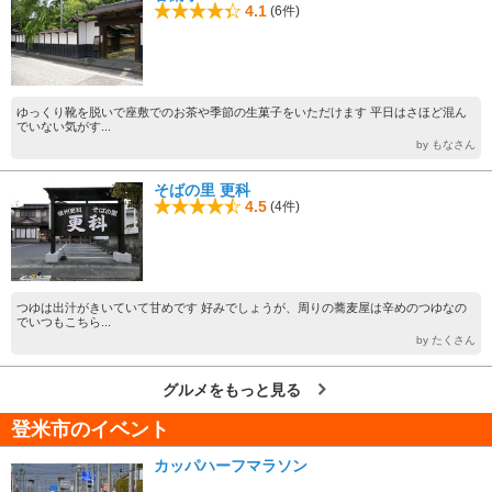
4.1
(6件)
ゆっくり靴を脱いで座敷でのお茶や季節の生菓子をいただけます 平日はさほど混ん
でいない気がす...
by もなさん
そばの里 更科
4.5
(4件)
つゆは出汁がきいていて甘めです 好みでしょうが、周りの蕎麦屋は辛めのつゆなの
でいつもこちら...
by たくさん
グルメをもっと見る
登米市のイベント
カッパハーフマラソン