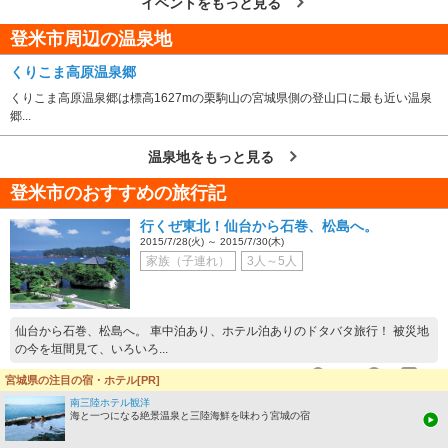
イベントをもっと見る
登米市周辺の温泉地
くりこま高原温泉郷
くりこま高原温泉郷は標高1627mの栗駒山の宮城県側の登山口に最も近い温泉
郷...
温泉地をもっと見る
登米市のおすすめの旅行記
行くぜ東北！仙台から石巻、松島へ。
2015/7/28(火) ～ 2015/7/30(木)
家族（子連れ）
3人～5人
仙台から石巻、松島へ。 車中泊あり、ホテル泊ありのドタバタ旅行！ 被災地
の今を垣間見て、いろいろ...
21712
51
0
宮城県の注目の宿・ホテル[PR]
南三陸ホテル観洋
陸前の山合いの温泉街におはぎとお惣菜で年商
海と一つになる絶景温泉と三陸海鮮を味わう宮城の宿
3億円売上げる個人商店が存在した。小さな店
の売れ続ける理由とは？昔ながらの味の無添加