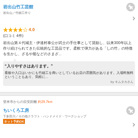
岩出山竹工芸館
岩出山／竹細工作り
4.0
(口コミ 4件)
岩出山第４代城主・伊達村泰公が武士の手仕事として奨励し、以来300年以上
作り続けられてきた伝統的な工芸品です。柔軟で弾力がある「しの竹」の特徴
を生かし、ざるや籠などのさまざ...
“入りやすさはあります。”
看板や入口はいかにも竹細工を商いとしているお店の雰囲気があります。入場料無料
ということもあり、気軽に...
by キムタカさん
登米市からの目安距離
約29.7km
ちいくろ工房
下多田川／その他クラフト・ハンドメイド・ワークショップ
ネット予約OK