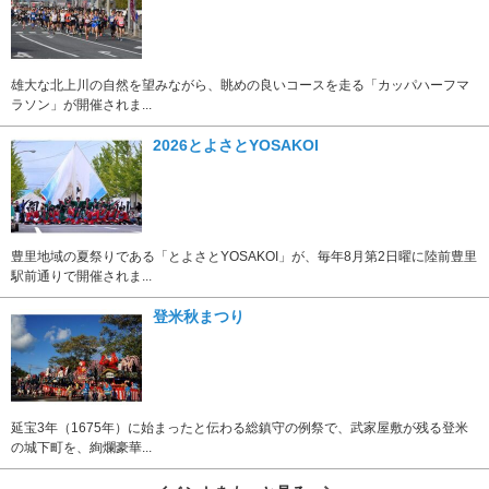
雄大な北上川の自然を望みながら、眺めの良いコースを走る「カッパハーフマ
ラソン」が開催されま...
2026とよさとYOSAKOI
豊里地域の夏祭りである「とよさとYOSAKOI」が、毎年8月第2日曜に陸前豊里
駅前通りで開催されま...
登米秋まつり
延宝3年（1675年）に始まったと伝わる総鎮守の例祭で、武家屋敷が残る登米
の城下町を、絢爛豪華...