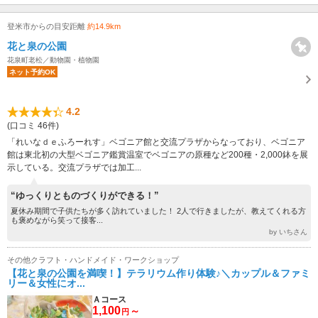
登米市からの目安距離
約14.9km
花と泉の公園
花泉町老松／動物園・植物園
ネット予約OK
4.2
(口コミ 46件)
「れいなｄｅふろーれす」ベゴニア館と交流プラザからなっており、ベゴニア
館は東北初の大型ベゴニア鑑賞温室でベゴニアの原種など200種・2,000鉢を展
示している。交流プラザでは加工...
“ゆっくりとものづくりができる！”
夏休み期間で子供たちが多く訪れていました！ 2人で行きましたが、教えてくれる方
も褒めながら笑って接客...
by いちさん
その他クラフト・ハンドメイド・ワークショップ
【花と泉の公園を満喫！】テラリウム作り体験♪＼カップル＆ファミ
リー＆女性にオ...
Ａコース
1,100
～
円