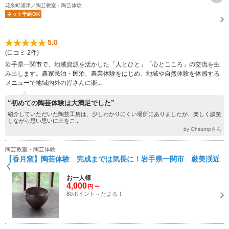
花泉町涌津／陶芸教室・陶芸体験
ネット予約OK
5.0
(口コミ 2件)
岩手県一関市で、地域資源を活かした「人とひと」「心とこころ」の交流を生
み出します。農家民泊・民泊、農業体験をはじめ、地域や自然体験を体感する
メニューで地域内外の皆さんに楽...
“初めての陶芸体験は大満足でした”
紹介していただいた陶芸工房は、少しわかりにくい場所にありましたが、楽しく談笑
しながら思い思いに土をこ...
by Ohsuntpさん
陶芸教室・陶芸体験
【香月窯】陶芸体験 完成までは気長に！岩手県一関市 厳美渓近
く
お一人様
4,000
～
円
80ポイント～たまる！