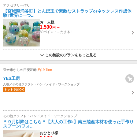
アクセサリー作り
【宮城県涌谷町】とんぼ玉で素敵なストラップorネックレス作成体
験♪世界に一つ...
お一人様
1,500
～
円
30ポイント～たまる！
この施設のプランをもっと見る
登米市からの目安距離
約19.7km
YES工房
入谷／その他クラフト・ハンドメイド・ワークショップ
ネット予約OK
その他クラフト・ハンドメイド・ワークショップ
＊９月以降はこちら＊【大人の工作♪】南三陸産木材を使った手作り
スプーン/フォ...
おひとり様