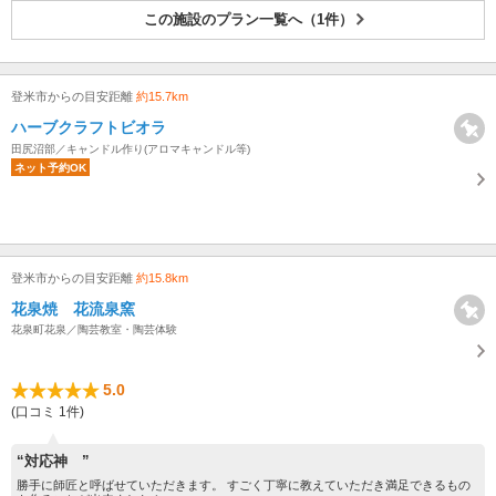
この施設のプラン一覧へ（1件）
登米市からの目安距離
約15.7km
ハーブクラフトビオラ
田尻沼部／キャンドル作り(アロマキャンドル等)
ネット予約OK
登米市からの目安距離
約15.8km
花泉焼 花流泉窯
花泉町花泉／陶芸教室・陶芸体験
5.0
(口コミ 1件)
“対応神 ”
勝手に師匠と呼ばせていただきます。 すごく丁寧に教えていただき満足できるもの