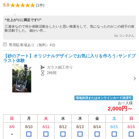
5.0
(1件)
“仕上がりに満足です!!”
三連休なので何か体験活動をしたいと思い検索をして、気になったのがこの硝子の体
験活動でした。 細かい作...
by コンタさん
専用駐車場あり（無料）4台
【砂のアート】オリジナルデザインでお気に入りを作ろう♪サンドブ
ラスト体験
ガラス細工作り
2時間
現地決済またはオンラインカード決済可
お一人様
2,000円～
日
月
火
水
木
金
土
日
8/9
8/10
8/11
8/12
8/13
8/14
8/15
8/16