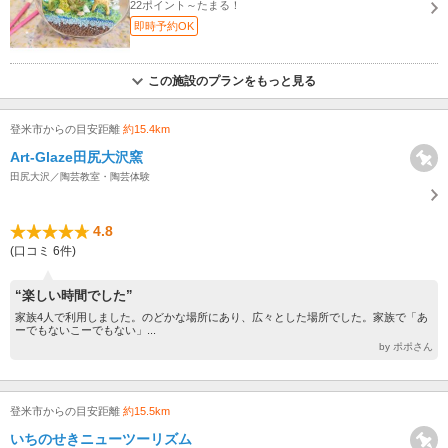
22ポイント～たまる！
即時予約OK
この施設のプランをもっと見る
登米市からの目安距離
約15.4km
Art-Glaze田尻大沢窯
田尻大沢／陶芸教室・陶芸体験
4.8
(口コミ 6件)
“楽しい時間でした”
家族4人で利用しました。のどかな場所にあり、広々とした場所でした。家族で「あ
ーでもないこーでもない」...
by ポポさん
登米市からの目安距離
約15.5km
いちのせきニューツーリズム