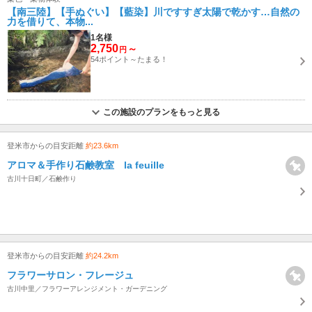
【南三陸】【手ぬぐい】【藍染】川ですすぎ太陽で乾かす…自然の
力を借りて、本物...
1名様
2,750
～
円
54ポイント～たまる！
この施設のプランをもっと見る
登米市からの目安距離
約23.6km
アロマ＆手作り石鹸教室 la feuille
古川十日町／石鹸作り
登米市からの目安距離
約24.2km
フラワーサロン・フレージュ
古川中里／フラワーアレンジメント・ガーデニング