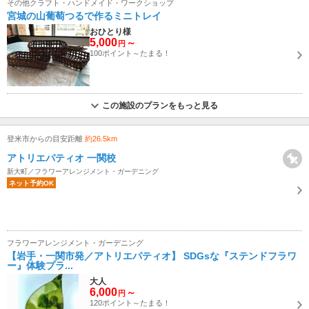
その他クラフト・ハンドメイド・ワークショップ
宮城の山葡萄つるで作るミニトレイ
おひとり様
5,000
～
円
100ポイント～たまる！
この施設のプランをもっと見る
登米市からの目安距離
約26.5km
アトリエパティオ 一関校
新大町／フラワーアレンジメント・ガーデニング
ネット予約OK
フラワーアレンジメント・ガーデニング
【岩手・一関市発／アトリエパティオ】 SDGsな『ステンドフラワ
ー』体験プラ...
大人
6,000
～
円
120ポイント～たまる！