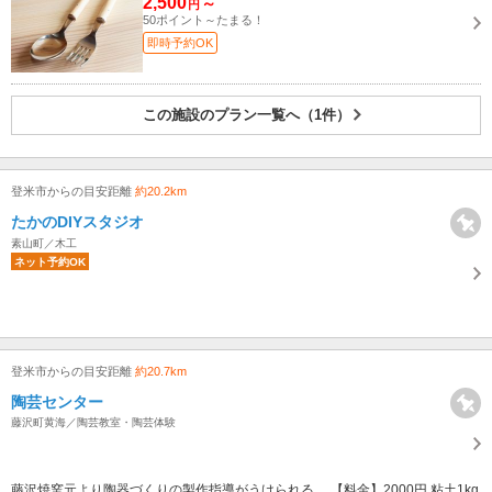
2,500
～
円
50ポイント～たまる！
即時予約OK
この施設のプラン一覧へ（1件）
登米市からの目安距離
約20.2km
たかのDIYスタジオ
素山町／木工
ネット予約OK
登米市からの目安距離
約20.7km
陶芸センター
藤沢町黄海／陶芸教室・陶芸体験
藤沢焼窯元より陶器づくりの製作指導がうけられる。 【料金】2000円 粘土1kg