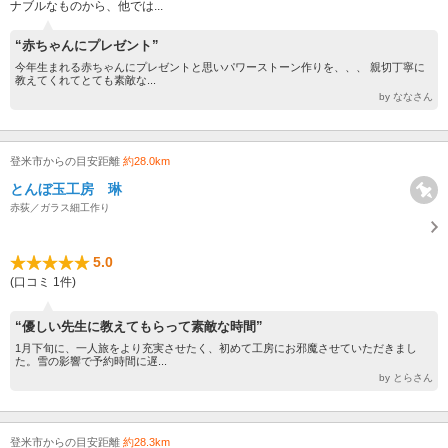
ナブルなものから、他では...
“赤ちゃんにプレゼント”
今年生まれる赤ちゃんにプレゼントと思いパワーストーン作りを、、、 親切丁寧に
教えてくれてとても素敵な...
by ななさん
登米市からの目安距離
約28.0km
とんぼ玉工房 琳
赤荻／ガラス細工作り
5.0
(口コミ 1件)
“優しい先生に教えてもらって素敵な時間”
1月下旬に、一人旅をより充実させたく、初めて工房にお邪魔させていただきまし
た。雪の影響で予約時間に遅...
by とらさん
登米市からの目安距離
約28.3km