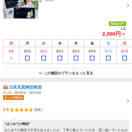
現地決済可
1名
2,000円～
日
月
火
水
木
金
土
日
8/9
8/10
8/11
8/12
8/13
8/14
8/15
8/16
この施設のプランをもっと見る
日高見窯陶芸教室
米山町／陶芸教室・陶芸体験
ネット予約OK
4.8
(9件)
“はじめての陶芸”
はじめての陶芸で不安もありましたが、丁寧に教えていただき、思い描いていたもの