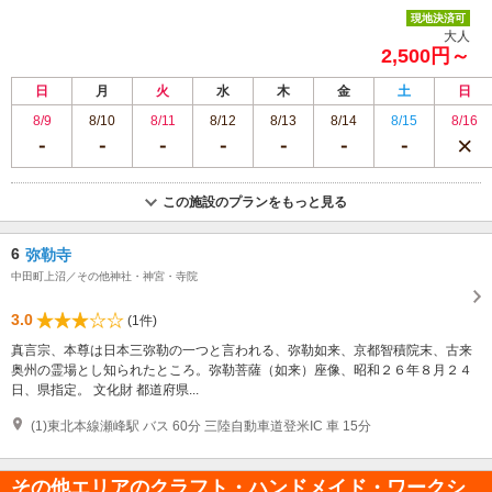
現地決済可
大人
2,500円～
日
月
火
水
木
金
土
日
8/9
8/10
8/11
8/12
8/13
8/14
8/15
8/16
この施設のプランをもっと見る
6
弥勒寺
中田町上沼／その他神社・神宮・寺院
3.0
(1件)
真言宗、本尊は日本三弥勒の一つと言われる、弥勒如来、京都智積院末、古来
奥州の霊場とし知られたところ。弥勒菩薩（如来）座像、昭和２６年８月２４
日、県指定。 文化財 都道府県...
(1)東北本線瀬峰駅 バス 60分 三陸自動車道登米IC 車 15分
その他エリアのクラフト・ハンドメイド・ワークシ