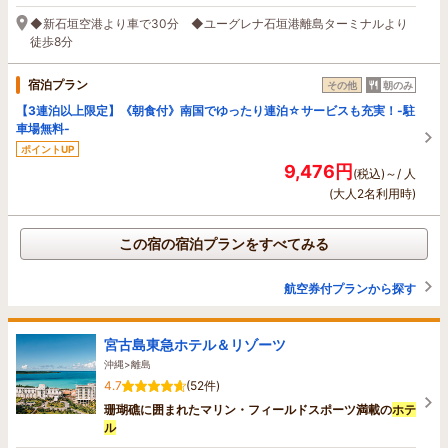
◆新石垣空港より車で30分 ◆ユーグレナ石垣港離島ターミナルより
徒歩8分
宿泊プラン
その他
朝のみ
【3連泊以上限定】《朝食付》南国でゆったり連泊☆サービスも充実！-駐
車場無料-
ポイントUP
9,476円
(税込)～/ 人
(大人2名利用時)
この宿の宿泊プランをすべてみる
航空券付プランから探す
宮古島東急ホテル＆リゾーツ
沖縄>離島
4.7
(52件)
珊瑚礁に囲まれたマリン・フィールドスポーツ満載の
ホテ
ル