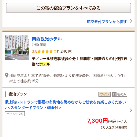
この宿の宿泊プランをすべてみる
航空券付プランから探す
南西観光ホテル
沖縄>那覇
3.8
(1,240件)
モノレール牧志駅徒歩０分！那覇市・国際通りの利便性抜
群な
ホテル
那覇空港より車で約15分。牧志駅より徒歩約0分、国際通り沿い。官庁
街まで徒歩約15分
宿泊プラン
ツイン
朝のみ
最上階レストランで那覇の市街地を眺めながらご朝食をお楽しみください
♪＜スタンダードプラン・朝食付＞
ポイント2%
7,300円
(税込)～/ 人
(大人2名利用時)