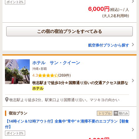
ポイント2%
6,000円
(税込)～/ 人
(大人2名利用時)
この宿の宿泊プランをすべてみる
航空券付プランから探す
ホテル サン・クイーン
沖縄>那覇
4.3
(269件)
牧志駅まで徒歩3分☆国際通り沿いの交通アクセス抜群な
ホテル
牧志駅より徒歩2分。駅東口より国際通り沿い。マツキヨの向かい
宿泊プラン
トリプル
朝のみ
【14時イン＆12時アウト付】全集中“常中”☆清掃不要のエコプラン【朝食
付】
ポイント2%