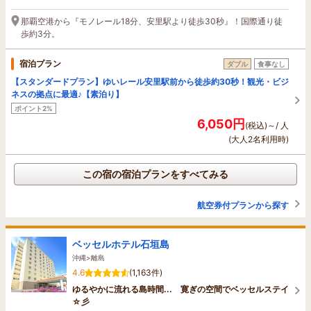
那覇空港から『モノレール18分、安里駅より徒歩30秒』！国際通り徒
歩約3分。
宿泊プラン
ダブル
食事なし
【スタンダードプラン】ゆいレール安里駅前から徒歩約30秒！観光・ビジ
ネスの拠点に最適♪【素泊り】
ポイント2%
6,050円
(税込)～/ 人
(大人2名利用時)
この宿の宿泊プランをすべてみる
航空券付プランから探す
ベッセルホテル石垣島
沖縄>離島
4.6
(1,163件)
ゆるやかに流れる島時間... 寛ぎの空間でベッセルステイ
☆彡