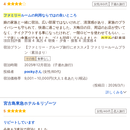
4
女性/60代
子連れ旅行
ファミリー
ルームの利用ならではの良いところ
娘の家族と一緒に宿泊。広い部屋ではないけれど、清潔感があり、家族のプラ
イバシーも守られて、快適に過ごせました。大晦日の日、周辺のお店が空いて
なく、テイクアウトする事になったけれど、一階ロビーを使わせてもらい、そ
こで楽しい食事ができました。ゴミも回収してもらえました。
ホテル
の駐車場
項目別評価
部屋 4
風呂 4
朝食 -
夕食 -
接客 4
清潔感 4
が満車で近隣パーキングを探すのに少し大変でした。
宿泊プラン
【ファミリー・グループ旅行にオススメ】ファミリールームプラ
ン〈素泊まり〉
その他
食事なし
宿泊時期
2025年12月宿泊 (子連れ旅行)
投稿者
pockyさん
(女性/60代)
宿泊価格帯
9,001～10,000円(大人１名あたり/税込)
（投稿日：2026/3/1）
詳しくみる
宮古島東急ホテル＆リゾーツ
5
女性/40代
恋人旅行
リピートしています
今年も3連泊で宿泊しました。