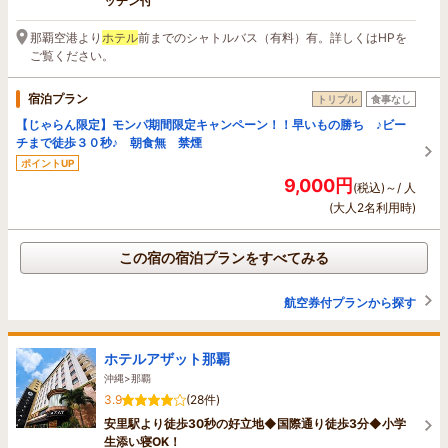
ッチン付
那覇空港より
ホテル
前までのシャトルバス（有料）有。詳しくはHPを
ご覧ください。
宿泊プラン
トリプル
食事なし
【じゃらん限定】モンパ期間限定キャンペーン！！早いもの勝ち ♪ビー
チまで徒歩３０秒♪ 朝食無 禁煙
ポイントUP
9,000円
(税込)～/ 人
(大人2名利用時)
この宿の宿泊プランをすべてみる
航空券付プランから探す
ホテルアザット那覇
沖縄>那覇
3.9
(28件)
安里駅より徒歩30秒の好立地◆国際通り徒歩3分◆小学
生添い寝OK！