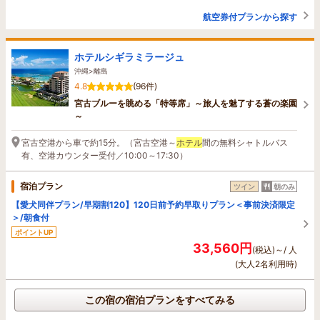
航空券付プランから探す
ホテルシギラミラージュ
沖縄>離島
4.8
(96件)
宮古ブルーを眺める「特等席」～旅人を魅了する蒼の楽園
～
宮古空港から車で約15分。（宮古空港～
ホテル
間の無料シャトルバス
有、空港カウンター受付／10:00～17:30）
宿泊プラン
ツイン
朝のみ
【愛犬同伴プラン/早期割120】120日前予約早取りプラン＜事前決済限定
＞/朝食付
ポイントUP
33,560円
(税込)～/ 人
(大人2名利用時)
この宿の宿泊プランをすべてみる