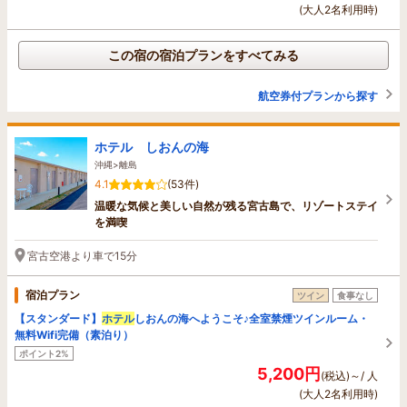
(大人2名利用時)
この宿の宿泊プランをすべてみる
航空券付プランから探す
ホテル しおんの海
沖縄>離島
4.1
(53件)
温暖な気候と美しい自然が残る宮古島で、リゾートステイ
を満喫
宮古空港より車で15分
宿泊プラン
ツイン
食事なし
【スタンダード】
ホテル
しおんの海へようこそ♪全室禁煙ツインルーム・
無料Wifi完備（素泊り）
ポイント2%
5,200円
(税込)～/ 人
(大人2名利用時)