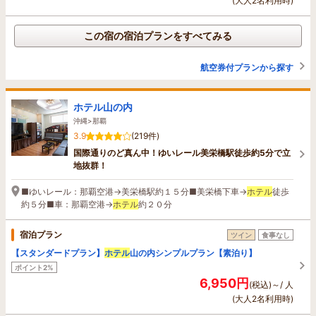
(大人2名利用時)
この宿の宿泊プランをすべてみる
航空券付プランから探す
ホテル山の内
沖縄>那覇
3.9
(219件)
国際通りのど真ん中！ゆいレール美栄橋駅徒歩約5分で立
地抜群！
■ゆいレール：那覇空港→美栄橋駅約１５分■美栄橋下車→
ホテル
徒歩
約５分■車：那覇空港→
ホテル
約２０分
宿泊プラン
ツイン
食事なし
【スタンダードプラン】
ホテル
山の内シンプルプラン【素泊り】
ポイント2%
6,950円
(税込)～/ 人
(大人2名利用時)