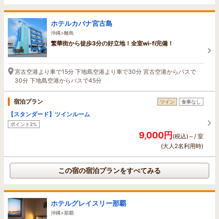
ホテルカバナ宮古島
沖縄>離島
繁華街から徒歩3分の好立地！全室wi-fi完備！
宮古空港より車で15分 下地島空港より車で30分 宮古空港からバスで
30分 下地島空港からバスで45分
宿泊プラン
ツイン
食事なし
【スタンダード】ツインルーム
ポイント2%
9,000円
(税込)～/ 室
(大人2名利用時)
この宿の宿泊プランをすべてみる
ホテルグレイスリー那覇
沖縄>那覇