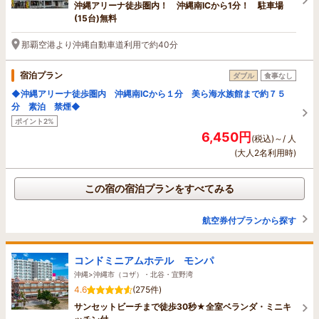
沖縄アリーナ徒歩圏内！ 沖縄南ICから1分！ 駐車場
(15台)無料
那覇空港より沖縄自動車道利用で約40分
宿泊プラン
ダブル
食事なし
◆沖縄アリーナ徒歩圏内 沖縄南ICから１分 美ら海水族館まで約７５
分 素泊 禁煙◆
ポイント2%
6,450円
(税込)～/ 人
(大人2名利用時)
この宿の宿泊プランをすべてみる
航空券付プランから探す
コンドミニアムホテル モンパ
沖縄>沖縄市（コザ）・北谷・宜野湾
4.6
(275件)
サンセットビーチまで徒歩30秒★全室ベランダ・ミニキ