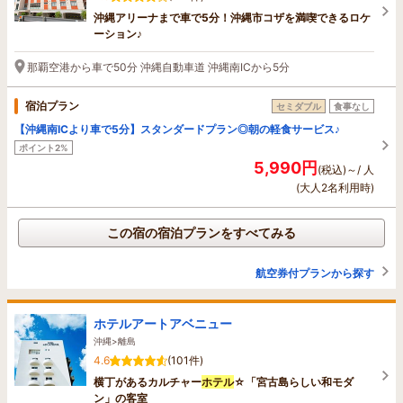
沖縄アリーナまで車で5分！沖縄市コザを満喫できるロケ
ーション♪
那覇空港から車で50分 沖縄自動車道 沖縄南ICから5分
宿泊プラン
セミダブル
食事なし
【沖縄南ICより車で5分】スタンダードプラン◎朝の軽食サービス♪
ポイント2%
5,990円
(税込)～/ 人
(大人2名利用時)
この宿の宿泊プランをすべてみる
航空券付プランから探す
ホテルアートアベニュー
沖縄>離島
4.6
(101件)
横丁があるカルチャー
ホテル
☆「宮古島らしい和モダ
ン」の客室