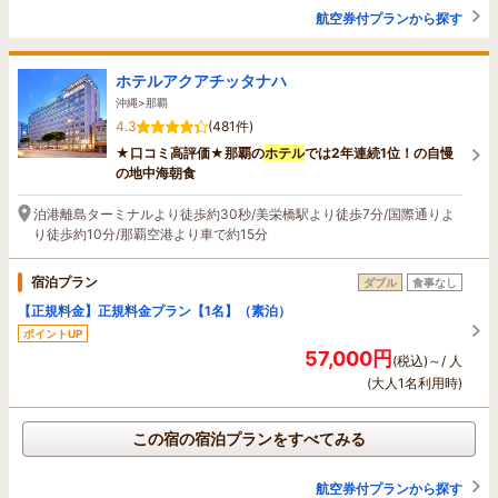
航空券付プランから探す
ホテルアクアチッタナハ
沖縄>那覇
4.3
(481件)
★口コミ高評価★那覇の
ホテル
では2年連続1位！の自慢
の地中海朝食
泊港離島ターミナルより徒歩約30秒/美栄橋駅より徒歩7分/国際通りよ
り徒歩約10分/那覇空港より車で約15分
宿泊プラン
ダブル
食事なし
【正規料金】正規料金プラン【1名】（素泊）
ポイントUP
57,000円
(税込)～/ 人
(大人1名利用時)
この宿の宿泊プランをすべてみる
航空券付プランから探す