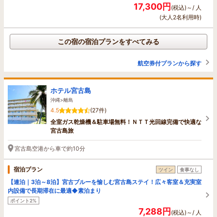
17,300円
(税込)～/ 人
(大人2名利用時)
この宿の宿泊プランをすべてみる
航空券付プランから探す
ホテル宮古島
沖縄>離島
4.5
(27件)
全室ガス乾燥機＆駐車場無料！ＮＴＴ光回線完備で快適な
宮古島旅
宮古島空港から車で約10分
宿泊プラン
ツイン
食事なし
【連泊｜3泊～8泊】宮古ブルーを愉しむ宮古島ステイ！広々客室＆充実室
内設備で長期滞在に最適◆素泊まり
ポイント2%
7,288円
(税込)～/ 人