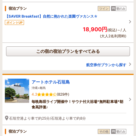
宿泊プラン
ツイン
朝のみ
【SAVER Breakfast】自然に抱かれた楽園ヴァカンス☆
ポイントUP
18,900円
(税込)～/ 人
(大人2名利用時)
この宿の宿泊プランをすべてみる
航空券付プランから探す
アートホテル石垣島
沖縄>離島
4.3
(829件)
毎晩島唄ライブ開催中！サウナ付大浴場*無料駐車場*朝
食高評価♪
石垣空港より車で約25分/石垣港より車で約8分
宿泊プラン
その他
朝のみ