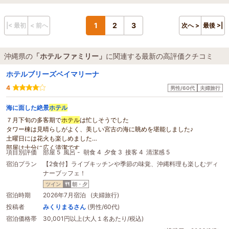
1
2
3
|< 最初
< 前へ
次へ >
最後 >|
沖縄県の
「ホテル ファミリー」
に関連する最新の高評価クチコミ
ホテルブリーズベイマリーナ
4
男性/60代
夫婦旅行
海に面した絶景
ホテル
７月下旬の多客期で
ホテル
は忙しそうでした
タワー棟は見晴らしがよく、美しい宮古の海に眺めを堪能しました♪
土曜日には花火も楽しめました
部屋は十分に広く清潔です
項目別評価
部屋 5
風呂 -
朝食 4
夕食 3
接客 4
清潔感 5
リゾート内の移動はバスもありますが、トゥクトゥクがまっすぐ目的地まで連
宿泊プラン
【2食付】ライブキッチンや季節の味覚、沖縄料理も楽しむディ
れて行ってくれて快適でした！
ナーブッフェ！
フロントにスタッフに外国の方がいて、言葉が聞き取れず、質問しても答えて
くれなかったのが残念でした。その方以外は忙しい中でも丁寧で感じのよい対
ツイン
朝・夕
応でした
宿泊時期
2026年7月宿泊 (夫婦旅行)
ホテル
自体が
ファミリー
向けの設定なのか、夕食のメニューはもう一工夫して
投稿者
みくりまるさん
(男性/60代)
ほしいです。
宿泊価格帯
30,001円以上(大人１名あたり/税込)
海もきれいで便利な
ホテル
でした