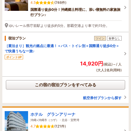
4.5
(746件)
国際通り徒歩0分！沖縄郷土料理に、添い寝無料の家族旅
行プラン♪
ゆいレール県庁前駅より徒歩約5分。那覇空港より車で約15分。
宿泊プラン
ツイン
食事なし
［素泊まり］観光の拠点に最適！＜バス・トイレ別＋国際通り徒歩0分＞
で快適うちなー旅♪
ポイントUP
14,920円
(税込)～/ 人
(大人2名利用時)
この宿の宿泊プランをすべてみる
航空券付プランから探す
ホテル グランアリーナ
沖縄>沖縄市（コザ）・北谷・宜野湾
4.7
(121件)