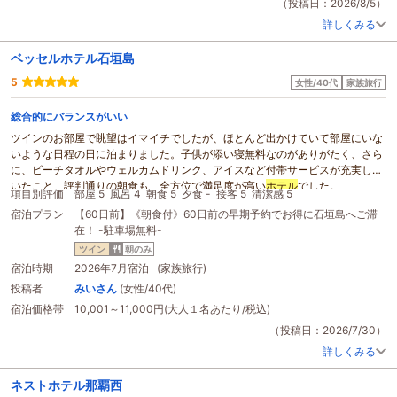
自然に癒されました
（投稿日：2026/8/5）
詳しくみる
ベッセルホテル石垣島
5
女性/40代
家族旅行
総合的にバランスがいい
ツインのお部屋で眺望はイマイチでしたが、ほとんど出かけていて部屋にいな
いような日程の日に泊まりました。子供が添い寝無料なのがありがたく、さら
に、ビーチタオルやウェルカムドリンク、アイスなど付帯サービスが充実して
いたこと、評判通りの朝食も、全方位で満足度が高い
ホテル
でした。
項目別評価
部屋 5
風呂 4
朝食 5
夕食 -
接客 5
清潔感 5
離島ターミナル、ユーグレナモールから徒歩10分くらいで真夏に80代の母を
宿泊プラン
【60日前】《朝食付》60日前の早期予約でお得に石垣島へご滞
歩かせることだけ不便さを感じましたが、子連れ
ファミリー
で泊まるなら問題
在！ -駐車場無料-
なし。お風呂はユニットバスだけど、この価格なら仕方ないと思えます。総合
的にとてもいい
ホテル
でした。
ツイン
朝のみ
宿泊時期
2026年7月宿泊 (家族旅行)
投稿者
みいさん
(女性/40代)
宿泊価格帯
10,001～11,000円(大人１名あたり/税込)
（投稿日：2026/7/30）
詳しくみる
ネストホテル那覇西