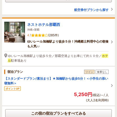
航空券付プランから探す
ネストホテル那覇西
沖縄>那覇
4.1
(285件)
ゆいレール旭橋駅より徒歩５分！沖縄郷土料理中心の朝食
も人気♪♪
ゆいレール旭橋駅より徒歩５分／那覇空港よりお車にて約１０分／
ホテ
ル
駐車場あり
宿泊プラン
ツイン
食事なし
【スタンダードプラン/素泊まり】★旭橋駅から徒歩5分！＜小学生の添い
寝無料＞
ポイントUP
5,250円
(税込)～/ 人
(大人2名利用時)
この宿の宿泊プランをすべてみる