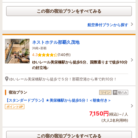
この宿の宿泊プランをすべてみる
航空券付プランから探す
ネストホテル那覇久茂地
沖縄>那覇
4.3
(140件)
ゆいレール美栄橋駅から徒歩5分、国際通りまで徒歩10分
の好立地♪
ゆいレール美栄橋駅から徒歩で５分！那覇空港から車で約10分！
宿泊プラン
ツイン
朝のみ
【スタンダードプラン】★美栄橋駅から徒歩5分！＜朝食付き＞
ポイントUP
7,150円
(税込)～/ 人
(大人2名利用時)
この宿の宿泊プランをすべてみる