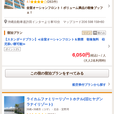
4.1
(263件)
全室オーシャンフロント！ボリューム満点の朝食ブッフ
ェ！
沖縄自動車道許田インターより車10分 マップコード206 598 158*60
宿泊プラン
ツイン
朝のみ
【スタンダードプラン】≪全室オーシャンフロント＆禁煙 朝食無料 幼
児添い寝可能≫
ポイント2%
6,050円
(税込)～/ 人
(大人2名利用時)
この宿の宿泊プランをすべてみる
航空券付プランから探す
ライカムファミリーリゾートホテル(旧ヒヤグン
ラナイリゾート)
沖縄>沖縄市（コザ）・北谷・宜野湾