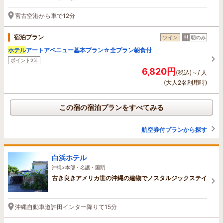
宮古空港から車で12分
宿泊プラン
ツイン
朝のみ
ホテル
アートアベニュー基本プラン☆全プラン朝食付
ポイント2%
6,820円
(税込)～/ 人
(大人2名利用時)
この宿の宿泊プランをすべてみる
航空券付プランから探す
白浜ホテル
沖縄>本部・名護・国頭
古き良きアメリカ世の沖縄の建物でノスタルジックステイ
沖縄自動車道許田インター降りて15分