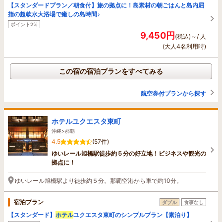
【スタンダードプラン／朝食付】旅の拠点に！島素材の朝ごはんと島内屈
指の超軟水大浴場で癒しの島時間♪
ポイント2%
9,450円
(税込)～/ 人
(大人4名利用時)
この宿の宿泊プランをすべてみる
航空券付プランから探す
ホテルユクエスタ東町
沖縄>那覇
4.5
(57件)
ゆいレール旭橋駅徒歩約５分の好立地！ビジネスや観光の
拠点に！
ゆいレール旭橋駅より徒歩約５分。那覇空港から車で約10分。
宿泊プラン
ダブル
食事なし
【スタンダード】
ホテル
ユクエスタ東町のシンプルプラン【素泊り】