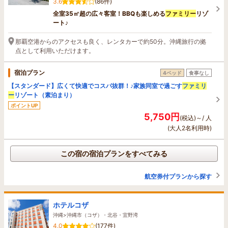
3.6
(86件)
全室35㎡超の広々客室！BBQも楽しめる
ファミリー
リゾ
ート♪
那覇空港からのアクセスも良く、レンタカーで約50分。沖縄旅行の拠
点として利用いただけます。
宿泊プラン
4ベッド
食事なし
【スタンダード】広くて快適でコスパ抜群！♪家族同室で過ごす
ファミリ
ー
リゾート（素泊まり）
ポイントUP
5,750円
(税込)～/ 人
(大人2名利用時)
この宿の宿泊プランをすべてみる
航空券付プランから探す
ホテルコザ
沖縄>沖縄市（コザ）・北谷・宜野湾
4.0
(177件)