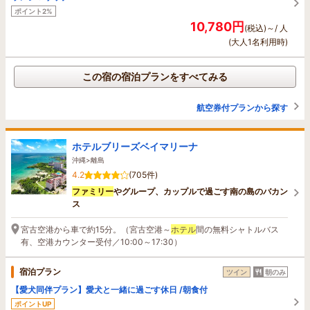
ポイント2%
10,780円
(税込)～/ 人
(大人1名利用時)
この宿の宿泊プランをすべてみる
航空券付プランから探す
ホテルブリーズベイマリーナ
沖縄>離島
4.2
(705件)
ファミリー
やグループ、カップルで過ごす南の島のバカン
ス
宮古空港から車で約15分。（宮古空港～
ホテル
間の無料シャトルバス
有、空港カウンター受付／10:00～17:30）
宿泊プラン
ツイン
朝のみ
【愛犬同伴プラン】愛犬と一緒に過ごす休日 /朝食付
ポイントUP