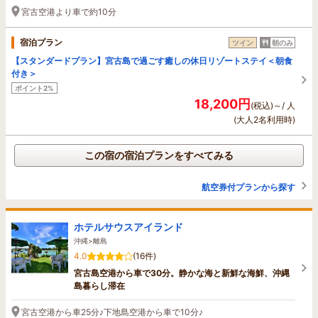
宮古空港より車で約10分
宿泊プラン
ツイン
朝のみ
【スタンダードプラン】宮古島で過ごす癒しの休日リゾートステイ＜朝食
付き＞
ポイント2%
18,200円
(税込)～/ 人
(大人2名利用時)
この宿の宿泊プランをすべてみる
航空券付プランから探す
ホテルサウスアイランド
沖縄>離島
4.0
(16件)
宮古島空港から車で30分。静かな海と新鮮な海鮮、沖縄
島暮らし滞在
宮古空港から車25分♪下地島空港から車で10分♪