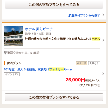
この宿の宿泊プランをすべてみる
航空券付プランから探す
ホテル 美らビーチ
沖縄>本部・名護・国頭
沖縄の豊かな自然と文化を満喫できる魅力あふれる
ホテル
那覇空港から車で約85分
宿泊プラン
4ベッド
食事なし
101号室 最大６名宿泊。家族向け
ファミリー
ルーム
ポイント2%
25,000円
(税込)～/ 人
(大人2名利用時)
この宿の宿泊プランをすべてみる