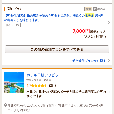
宿泊プラン
和室
朝のみ
【朝食付/連泊】島の恵みを味わう朝食をご堪能。海近くの
ホテル
で沖縄
の島暮らしを味わう滞在。
ポイント2%
7,800円
(税込)～/ 人
(大人2名利用時)
この宿の宿泊プランをすべてみる
航空券付プランから探す
ホテル日航アリビラ
沖縄>西海岸・東海岸
4.7
(82件)
本島でも数少ない天然のビーチを眺めその透明度に心奪わ
れるご滞在
那覇空港⇔リムジンバス有（有料）/那覇空港よりお車で約70分/沖縄
南ICより約30分