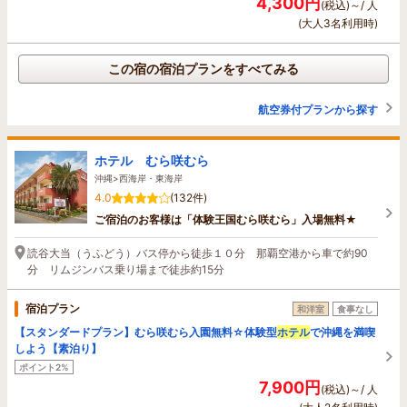
4,300円
(税込)～/ 人
(大人3名利用時)
この宿の宿泊プランをすべてみる
航空券付プランから探す
ホテル むら咲むら
沖縄>西海岸・東海岸
4.0
(132件)
ご宿泊のお客様は「体験王国むら咲むら」入場無料★
読谷大当（うふどう）バス停から徒歩１０分 那覇空港から車で約90
分 リムジンバス乗り場まで徒歩約15分
宿泊プラン
和洋室
食事なし
【スタンダードプラン】むら咲むら入園無料☆体験型
ホテル
で沖縄を満喫
しよう【素泊り】
ポイント2%
7,900円
(税込)～/ 人