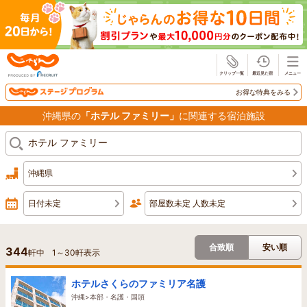
じゃらん
お得な特典をみる
沖縄県の
「ホテル ファミリー」
に関連する宿泊施設
沖縄県
日付未定
部屋数未定 人数未定
合致順
安い順
344
軒中
1
～
30
軒表示
ホテルさくらのファミリア名護
沖縄>本部・名護・国頭