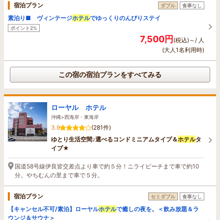
宿泊プラン
ダブル
食事なし
素泊り■ ヴィンテージ
ホテル
でゆっくりのんびりステイ
ポイント2%
7,500円
(税込)～/ 人
(大人1名利用時)
この宿の宿泊プランをすべてみる
ローヤル ホテル
沖縄>西海岸・東海岸
3.9
(281件)
ゆとり生活空間♪選べるコンドミニアムタイプ＆
ホテル
タ
イプ★
国道58号線伊良皆交差点より車で約５分！ニライビーチまで車で約10
分。やちむんの里まで車で５分。
宿泊プラン
セミダブル
食事なし
【キャンセル不可/素泊】ローヤル
ホテル
で癒しの夜を。＜飲み放題＆ラ
ウンジ＆サウナ＞