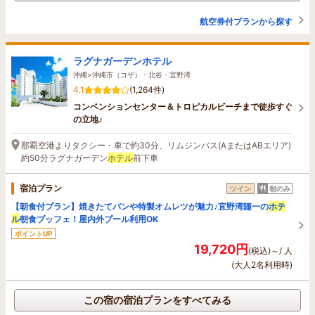
航空券付プランから探す
ラグナガーデンホテル
沖縄>沖縄市（コザ）・北谷・宜野湾
4.1
(1,264件)
コンベンションセンター＆トロピカルビーチまで徒歩すぐ
の立地♪
那覇空港よりタクシー・車で約30分、リムジンバス(AまたはABエリア)
約50分ラグナガーデン
ホテル
前下車
宿泊プラン
ツイン
朝のみ
【朝食付プラン】焼きたてパンや特製オムレツが魅力♪宜野湾随一の
ホテ
ル
朝食ブッフェ！屋内外プール利用OK
ポイントUP
19,720円
(税込)～/ 人
(大人2名利用時)
この宿の宿泊プランをすべてみる