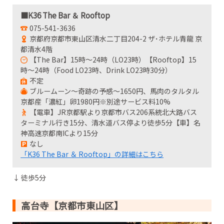
■K36 The Bar ＆ Rooftop
075-541-3636
京都府京都市東山区清水二丁目204-2 ザ･ホテル青龍 京
都清水4階
【The Bar】15時～24時（LO23時）【Rooftop】15
時～24時（Food LO23時、Drink LO23時30分）
不定
ブルームーン～奇跡の予感～1650円、馬肉のタルタル
京都産「濃紅」卵1980円※別途サービス料10%
【電車】JR京都駅より京都市バス206系統北大路バス
ターミナル行き15分、清水道バス停より徒歩5分【車】名
神高速京都南ICより15分
なし
「K36 The Bar ＆ Rooftop」の詳細はこちら
↓ 徒歩5分
高台寺【京都市東山区】