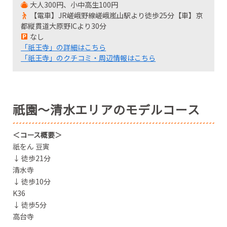
大人300円、小中高生100円
【電車】JR嵯峨野線嵯峨嵐山駅より徒歩25分【車】京
都縦貫道大原野ICより30分
なし
「祇王寺」の詳細はこちら
「祇王寺」のクチコミ・周辺情報はこちら
祇園～清水エリアのモデルコース
＜コース概要＞
祇をん 豆寅
↓ 徒歩21分
清水寺
↓ 徒歩10分
K36
↓ 徒歩5分
高台寺