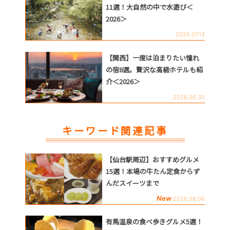
11選！大自然の中で水遊び＜
2026＞
2026.07.13
【関西】一度は泊まりたい憧れ
の宿8選。贅沢な高級ホテルも紹
介＜2026＞
2026.06.30
キーワード関連記事
【仙台駅周辺】おすすめグルメ
15選！本場の牛たん定食からず
んだスイーツまで
New
2026.08.06
有馬温泉の食べ歩きグルメ5選！