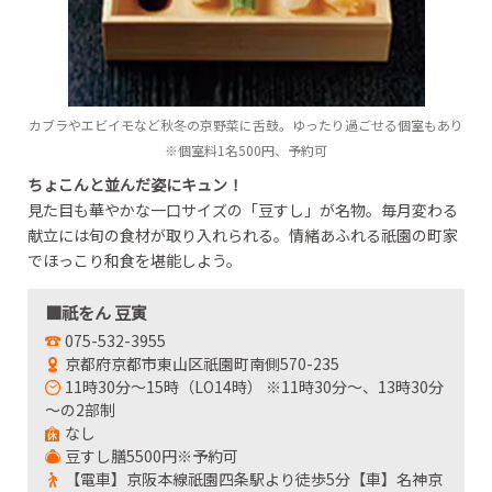
カブラやエビイモなど秋冬の京野菜に舌鼓。ゆったり過ごせる個室もあり
※個室料1名500円、予約可
ちょこんと並んだ姿にキュン！
見た目も華やかな一口サイズの「豆すし」が名物。毎月変わる
献立には旬の食材が取り入れられる。情緒あふれる祇園の町家
でほっこり和食を堪能しよう。
■祇をん 豆寅
075-532-3955
京都府京都市東山区祇園町南側570-235
11時30分～15時（LO14時） ※11時30分～、13時30分
～の2部制
なし
豆すし膳5500円※予約可
【電車】京阪本線祇園四条駅より徒歩5分【車】名神京