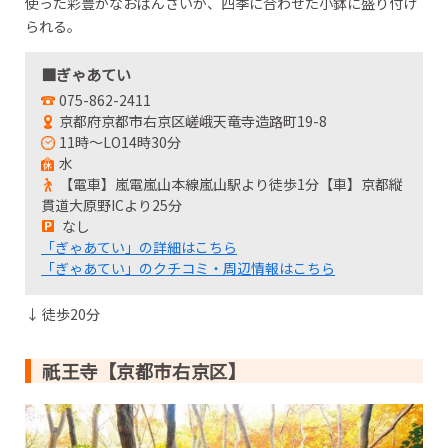
使った彩豊かなおばんさいが、四季に合わせた小鉢に盛り付け
られる。
■ぎゃあてい
075-862-2411
京都府京都市右京区嵯峨天竜寺造路町19-8
11時～LO14時30分
水
【電車】嵐電嵐山本線嵐山駅より徒歩1分【車】京都縦
貫道大原野ICより25分
なし
「ぎゃあてい」の詳細はこちら
「ぎゃあてい」のクチコミ・周辺情報はこちら
↓ 徒歩20分
祇王寺【京都市右京区】