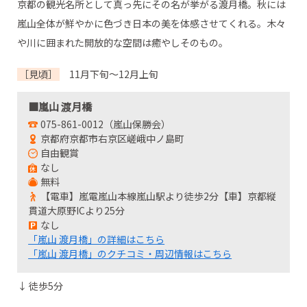
京都の観光名所として真っ先にその名が挙がる渡月橋。秋には
嵐山全体が鮮やかに色づき日本の美を体感させてくれる。木々
や川に囲まれた開放的な空間は癒やしそのもの。
［見頃］
11月下旬～12月上旬
■嵐山 渡月橋
075-861-0012（嵐山保勝会）
京都府京都市右京区嵯峨中ノ島町
自由観賞
なし
無料
【電車】嵐電嵐山本線嵐山駅より徒歩2分【車】京都縦
貫道大原野ICより25分
なし
「嵐山 渡月橋」の詳細はこちら
「嵐山 渡月橋」のクチコミ・周辺情報はこちら
↓ 徒歩5分