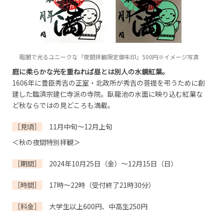
暗闇で光るユニークな「夜間拝観限定御朱印」500円※イメージ写真
庭に柔らかな光を重ねれば昼とは別人の水鏡紅葉。
1606年に豊臣秀吉の正室・北政所が秀吉の菩提を弔うために創
建した臨済宗建仁寺派の寺院。臥龍池の水面に映り込む紅葉な
ど秋ならではの見どころも満載。
［見頃］
11月中旬～12月上旬
＜秋の夜間特別拝観＞
［期間］
2024年10月25日（金）～12月15日（日）
［時間］
17時～22時（受付終了21時30分）
［料金］
大学生以上600円、中高生250円