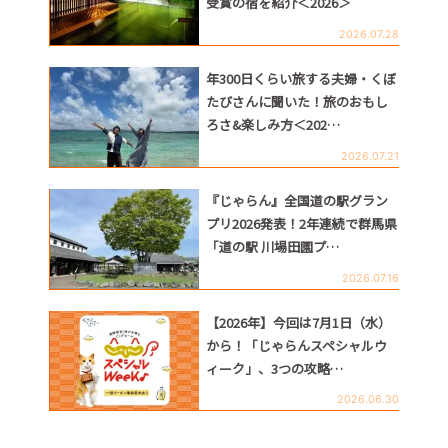
受賞の宿を紹介＜2026＞
2026.07.28
年300日くらい旅する夫婦・くぼ
たびさんに聞いた！旅のおもし
ろさ&楽しみ方＜202…
2026.07.21
『じゃらん』全国道の駅グラン
プリ2026発表！2年連続で群馬県
「道の駅 川場田園プ…
2026.07.16
【2026年】今回は7月1日（水）
から！「じゃらんスペシャルウ
ィーク」、3つの攻略…
2026.06.30