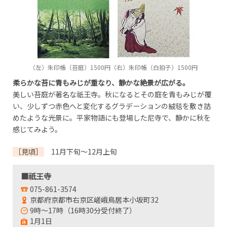
（左）朱印帳（苔庭）1500円（右）朱印帳（白拍子）1500円
柔らかな苔に青もみじが重なり、静かな絶景が広がる。
美しい苔庭が著名な祇王寺。秋になるとその庭を青もみじが覆
い、少しずつ赤色へと変化するグラデーションの絨毯を敷き詰
めたような光景に。平家物語にも登場した尼寺で、静かに秋を
感じてみよう。
［見頃］
11月下旬～12月上旬
■祇王寺
075-861-3574
京都府京都市右京区嵯峨鳥居本小坂町32
9時～17時（16時30分受付終了）
1月1日