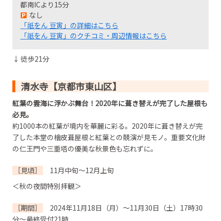
都南ICより15分
なし
「祇をん 豆寅」の詳細はこちら
「祇をん 豆寅」のクチコミ・周辺情報はこちら
↓ 徒歩21分
清水寺【京都市東山区】
紅葉の雲海に浮かぶ舞台！2020年に葺き替えが完了した屋根も
必見。
約1000本の紅葉が境内を華麗に彩る。2020年に葺き替えが完
了した本堂の檜皮葺屋根と紅葉との競演が見モノ。重要文化財
の仁王門や三重塔の優美な秋景色も忘れずに。
［見頃］
11月中旬～12月上旬
＜秋の夜間特別拝観＞
［期間］
2024年11月18日（月）～11月30日（土）17時30
分～最終受付21時