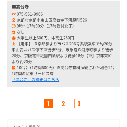
■高台寺
075-561-9966
京都府京都市東山区高台寺下河原町526
9時～17時30分（17時受付終了）
なし
大学生以上600円、中高生250円
【電車】JR京都駅より市バス206号系統乗車で約20分
東山安井バス停下車徒歩5分、阪急電鉄河原町駅より徒歩
20分、京阪電車祇園四条駅より徒歩18分【車】京都東IC
より約20分
100台（1時間600円）※高台寺有料拝観された場合1台
1時間の駐車サービス有
「高台寺」の詳細はこちら
1
2
3
じゃらん編集部