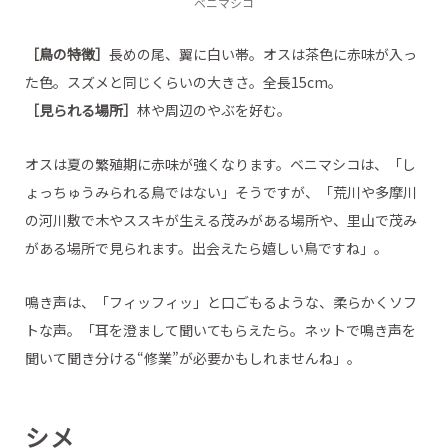
ベニマシコ
［鳥の特徴］
長めの尾、翼に白い帯。オスは茶色に赤味が入っ
た色。スズメと同じくらいの大きさ。全長15cm。
［見られる場所］
林や周辺のやぶを好む。
オスは夏の繁殖期に赤味が強くなります。ベニマシコは、「し
ょっちゅうみられる鳥ではない」そうですが、「荒川や多摩川
の河川敷で木やススキが生える茂みがある場所や、里山で茂み
がある場所で見られます。出会えたら嬉しい鳥ですね」。
鳴き声は、「フィッフィッ」と口ごもるような、柔らかくソフ
トな声。「耳を澄まして聞いてもらえたら。ネットで鳴き声を
聞いて聞き分ける“修業”が必要かもしれませんね」。
シメ