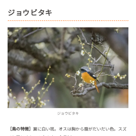
ジョウビタキ
ジョウビタキ
［鳥の特徴］
翼に白い斑。オスは胸から腹がだいだい色。スズ