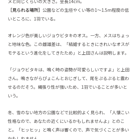
メと同じくらいの大きさ。全長14cm。
［見られる場所］
公園などの生垣やくい等の1～1.5m程度の低
いところに、1羽でいる。
オレンジ色が美しいジョウビタキのオス。一方、メスはちょっ
と地味な色。この雌雄差は、「結婚するときにきれいなオスが
モテるという進化をしてきたため」と上田さんは説明します。
「ジョウビタキは、鳴く時の姿勢が可愛らしいですよ」と上田
さん。鳴きながらぴょこんとおじぎして、尾をぷるぷると震わ
せるのだそう。縄張り性が強いため、1羽でいることが多いと
いう。
冬、雪のない地方の公園などで比較的よく見られ、「人懐こい
性格なので、あなたの近くにいるかもしれませんよ」とのこ
と。「ヒッヒッ」と鳴く声は響くので、声で気づくことが多い
かもしれません。