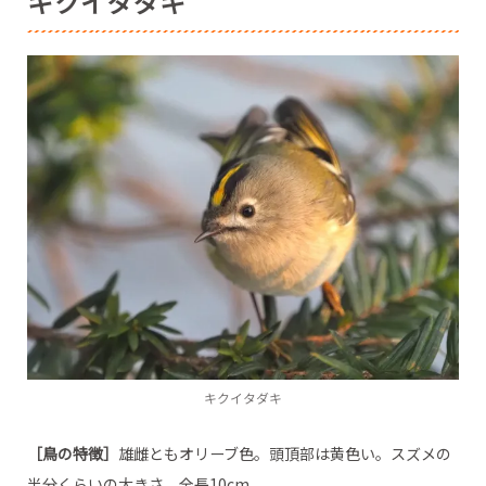
キクイタダキ
キクイタダキ
［鳥の特徴］
雄雌ともオリーブ色。頭頂部は黄色い。スズメの
半分くらいの大きさ。全長10cm。