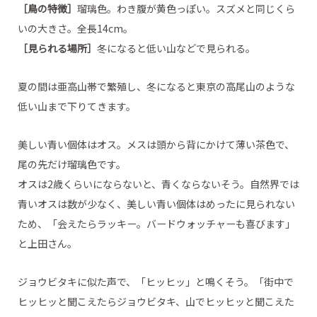
［鳥の特徴］
瑠璃色。わき腹が黄色っぽい。スズメと同じくら
いの大きさ。全長14cm。
［見られる場所］
冬になると低い山などで見られる。
夏の間は亜高山帯で繁殖し、冬になると東京の高尾山のような
低い山まで下りてきます。
美しい青い個体はオス。メスは頭から背にかけて薄い茶色で、
尾の先だけ瑠璃色です。
オスは2歳くらいにならないと、青くならないそう。自然界では
青いオスは数が少なく、美しい青い個体はめったに見られない
ため、「会えたらラッキー。バードウォッチャーも喜びます」
と上田さん。
ジョウビタキに似た声で、「ヒッヒッ」と鳴くそう。「街中で
ヒッヒッと聞こえたらジョウビタキ、山でヒッヒッと聞こえた